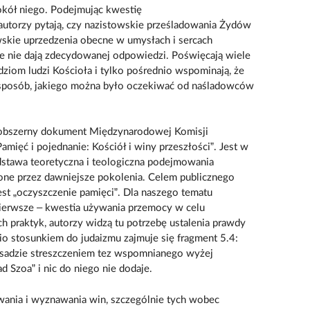
okół niego. Podejmując kwestię
autorzy pytają, czy nazistowskie prześladowania Żydów
wskie uprzedzenia obecne w umysłach i sercach
nie nie dają zdecydowanej odpowiedzi. Poświęcają wiele
ziom ludzi Kościoła i tylko pośrednio wspominają, że
 w sposób, jakiego można było oczekiwać od naśladowców
o obszerny dokument Międzynarodowej Komisji
amięć i pojednanie: Kościół i winy przeszłości”. Jest w
stawa teoretyczna i teologiczna podejmowania
one przez dawniejsze pokolenia. Celem publicznego
est „oczyszczenie pamięci”. Dla naszego tematu
pierwsze – kwestia używania przemocy w celu
ch praktyk, autorzy widzą tu potrzebę ustalenia prawdy
nio stosunkiem do judaizmu zajmuje się fragment 5.4:
 zasadzie streszczeniem tez wspomnianego wyżej
 Szoa” i nic do niego nie dodaje.
nia i wyznawania win, szczególnie tych wobec