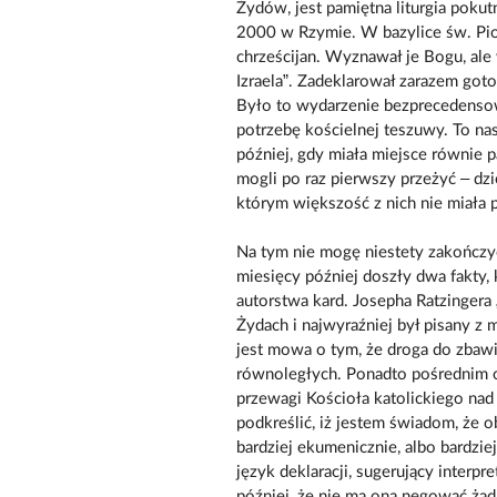
Żydów, jest pamiętna liturgia poku
2000 w Rzymie. W bazylice św. Pio
chrześcijan. Wyznawał je Bogu, ale
Izraela”. Zadeklarował zarazem got
Było to wydarzenie bezprecedensowe
potrzebę kościelnej teszuwy. To na
później, gdy miała miejsce równie p
mogli po raz pierwszy przeżyć – dzi
którym większość z nich nie miała p
Na tym nie mogę niestety zakończ
miesięcy później doszły dwa fakty
autorstwa kard. Josepha Ratzinger
Żydach i najwyraźniej był pisany z m
jest mowa o tym, że droga do zbawi
równoległych. Ponadto pośrednim o
przewagi Kościoła katolickiego nad
podkreślić, iż jestem świadom, że 
bardziej ekumenicznie, albo bardzi
język deklaracji, sugerujący interpr
później, że nie ma ona negować ża