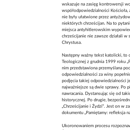
wskazuje na zasięg kontrowersji w
współodpowiedzialności Kościoła, 
nie były ułatwione przez antyżydo
niektórych chrześcijan. Na to pyta
miejsca antyhitlerowskim wypowied
chrześcijanie nie zawsze działali
Chrystusa.
Następny ważny tekst katolicki, t
Teologicznej z grudnia 1999 roku „P
nim przedstawiona przemyślana pod
odpowiedzialności za winy popełni
podjęcia takiej odpowiedzialności j
najważniejsze są dwie sprawy. Po 
nawracania. Dystansując się od taki
historycznej. Po drugie, bezpośred
„Chrześcijanie i Żydzi”. Jest on w
dokumentu „Pamiętamy: refleksja nad
Ukoronowaniem procesu rozpoznawa