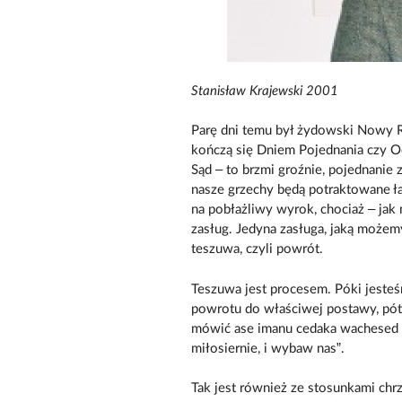
Stanisław Krajewski 2001
Parę dni temu był żydowski Nowy Ro
kończą się Dniem Pojednania czy Od
Sąd – to brzmi groźnie, pojednanie
nasze grzechy będą potraktowane ła
na pobłażliwy wyrok, chociaż – jak
zasług. Jedyna zasługa, jaką możemy
teszuwa, czyli powrót.
Teszuwa jest procesem. Póki jeste
powrotu do właściwej postawy, pó
mówić ase imanu cedaka wachesed we
miłosiernie, i wybaw nas”.
Tak jest również ze stosunkami chr