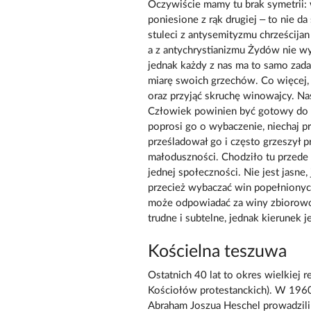
Oczywiście mamy tu brak symetrii: 
poniesione z rąk drugiej – to nie d
stuleci z antysemityzmu chrześcija
a z antychrystianizmu Żydów nie w
jednak każdy z nas ma to samo zada
miarę swoich grzechów. Co więcej,
oraz przyjąć skruchę winowajcy. Na
Człowiek powinien być gotowy do p
poprosi go o wybaczenie, niechaj p
prześladował go i często grzeszył p
małoduszności. Chodziło tu przede
jednej społeczności. Nie jest jasne
przecież wybaczać win popełnionych
może odpowiadać za winy zbiorowośc
trudne i subtelne, jednak kierunek j
Kościelna teszuwa
Ostatnich 40 lat to okres wielkiej r
Kościołów protestanckich). W 1960 r
Abraham Joszua Heschel prowadzili