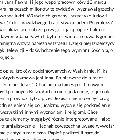
tna Jana Pawła II i jego współpracowników 12 marcu
tra, na oczach milionów telewidzów, wyznawał grzechy
 wobec ludzi. Wśród nich grzechy „przeciwko ludowi
owość do „prawdziwego braterstwa a ludem Przymierza”.
, ukazujące dobrze powagę, z jaką papież traktuje
stawienie Jana Pawła II było też widoczne dwa tygodnie
amiętna wizyta papieża w Izraelu. Dzięki niej Izraelczycy
ęki telewizji – doświadczenie tego wymiaru Kościoła, o
ojęcia.
yć opisu kroków podejmowanych w Watykanie. Kilka
, których wymowa jest inna. Po pierwsze dokument
a „Dominus Iesus”. Choć nie ma tam wprost mowy o
yślą o innych Kościołach, a nie o judaizmie, to jednak
enia prowadzi tylko przez Jezusa i nie może być dróg
dniesieniem się do judaizmu wydaje się podkreślenie
 wszystkimi innymi wyznaniami i religiami. Chcę
oba te elementy mogą być różnie interpretowane – albo
ej triumfalistycznie – jednak powszechną uwagę wywołał
etację antyekumeniczną. Papież podkreślił parę dni
dnych osiągnięć ekumenicznych.