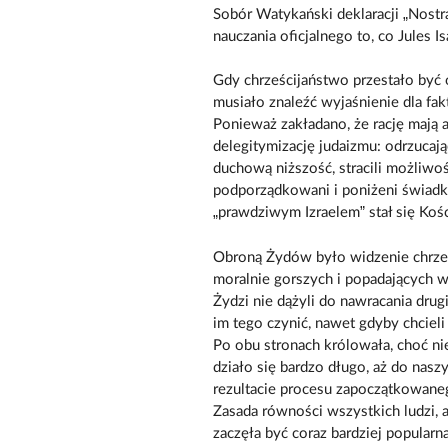
Sobór Watykański deklaracji „Nostra 
nauczania oficjalnego to, co Jules 
Gdy chrześcijaństwo przestało być 
musiało znaleźć wyjaśnienie dla fakt
Ponieważ zakładano, że rację mają al
delegitymizację judaizmu: odrzucając
duchową niższość, stracili możliwo
podporządkowani i poniżeni świadk
„prawdziwym Izraelem” stał się Kośc
Obroną Żydów było widzenie chrześc
moralnie gorszych i popadających 
Żydzi nie dążyli do nawracania dru
im tego czynić, nawet gdyby chcieli 
Po obu stronach królowała, choć nie
działo się bardzo długo, aż do nas
rezultacie procesu zapoczątkowaneg
Zasada równości wszystkich ludzi, a 
zaczęła być coraz bardziej popularn