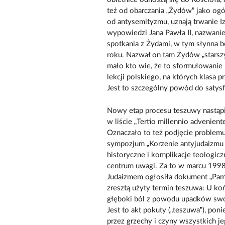
też od obarczania „Żydów” jako ogó
od antysemityzmu, uznają trwanie Iz
wypowiedzi Jana Pawła II, nazwani
spotkania z Żydami, w tym słynna
roku. Nazwał on tam Żydów „starszy
mało kto wie, że to sformułowanie
lekcji polskiego, na których klasa p
Jest to szczególny powód do satysf
Nowy etap procesu teszuwy nastąpił 
w liście „Tertio millennio advenien
Oznaczało to też podjęcie proble
sympozjum „Korzenie antyjudaizmu
historyczne i komplikacje teologicz
centrum uwagi. Za to w marcu 1998
Judaizmem ogłosiła dokument „Pamię
zresztą użyty termin teszuwa: U koń
głęboki ból z powodu upadków swoi
Jest to akt pokuty („teszuwa”), po
przez grzechy i czyny wszystkich j