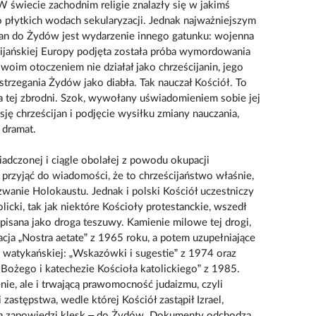
W świecie zachodnim religie znalazły się w jakimś
po płytkich wodach sekularyzacji. Jednak najważniejszym
an do Żydów jest wydarzenie innego gatunku: wojenna
jańskiej Europy podjęta została próba wymordowania
woim otoczeniem nie działał jako chrześcijanin, jego
ostrzegania Żydów jako diabła. Tak nauczał Kościół. To
a tej zbrodni. Szok, wywołany uświadomieniem sobie jej
sję chrześcijan i podjęcie wysiłku zmiany nauczania,
 dramat.
czonej i ciągle obolałej z powodu okupacji
t przyjąć do wiadomości, że to chrześcijaństwo właśnie,
zwanie Holokaustu. Jednak i polski Kościół uczestniczy
olicki, tak jak niektóre Kościoły protestanckie, wszedł
isana jako droga teszuwy. Kamienie milowe tej drogi,
cja „Nostra aetate” z 1965 roku, a potem uzupełniające
 watykańskiej: „Wskazówki i sugestie” z 1974 oraz
 Bożego i katechezie Kościoła katolickiego” z 1985.
nie, ale i trwającą prawomocność judaizmu, czyli
 zastępstwa, wedle której Kościół zastąpił Izrael,
, a zapowiedzi klęsk – do Żydów. Dokumenty odchodzą