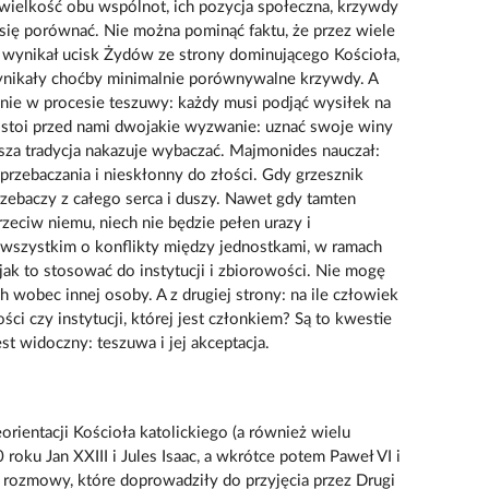
wielkość obu wspólnot, ich pozycja społeczna, krzywdy
a się porównać. Nie można pominąć faktu, że przez wiele
n wynikał ucisk Żydów ze strony dominującego Kościoła,
ynikały choćby minimalnie porównywalne krzywdy. A
nie w procesie teszuwy: każdy musi podjąć wysiłek na
 stoi przed nami dwojakie wyzwanie: uznać swoje winy
sza tradycja nakazuje wybaczać. Majmonides nauczał:
rzebaczania i nieskłonny do złości. Gdy grzesznik
rzebaczy z całego serca i duszy. Nawet gdy tamten
rzeciw niemu, niech nie będzie pełen urazy i
 wszystkim o konflikty między jednostkami, w ramach
, jak to stosować do instytucji i zbiorowości. Nie mogę
 wobec innej osoby. A z drugiej strony: na ile człowiek
i czy instytucji, której jest członkiem? Są to kwestie
est widoczny: teszuwa i jej akceptacja.
eorientacji Kościoła katolickiego (a również wielu
oku Jan XXIII i Jules Isaac, a wkrótce potem Paweł VI i
 rozmowy, które doprowadziły do przyjęcia przez Drugi