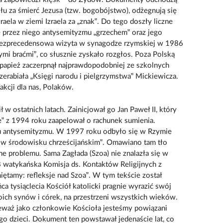
łu za śmierć Jezusa (tzw. bogobójstwo), odżegnują się
raela w ziemi Izraela za „znak”. Do tego doszły liczne
e przez niego antysemityzmu „grzechem” oraz jego
 bezprecedensowa wizyta w synagodze rzymskiej w 1986
mi braćmi”, co słusznie zyskało rozgłos. Poza Polską
 papież zaczerpnął najprawdopodobniej ze szkolnych
rzerabiała „Księgi narodu i pielgrzymstwa” Mickiewicza.
akcji dla nas, Polaków.
w ostatnich latach. Zainicjował go Jan Paweł II, który
te” z 1994 roku zaapelował o rachunek sumienia.
mu antysemityzmu. W 1997 roku odbyło się w Rzymie
 w środowisku chrześcijańskim”. Omawiano tam tło
ne problemu. Sama Zagłada (Szoa) nie znalazła się w
 watykańska Komisja ds. Kontaktów Religijnych z
tamy: refleksje nad Szoa”. W tym tekście został
ca tysiąclecia Kościół katolicki pragnie wyrazić swój
ch synów i córek, na przestrzeni wszystkich wieków.
nieważ jako członkowie Kościoła jesteśmy powiązani
ego dzieci. Dokument ten powstawał jedenaście lat, co