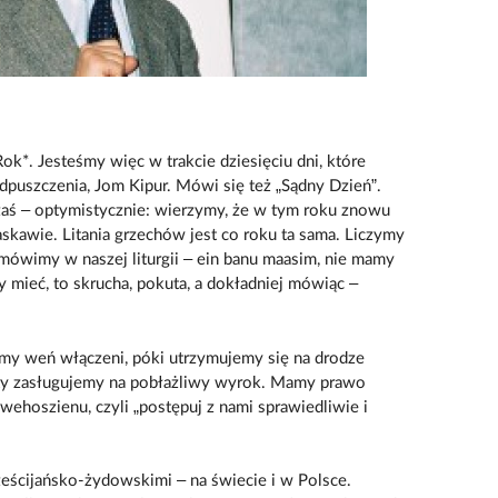
k*. Jesteśmy więc w trakcie dziesięciu dni, które
puszczenia, Jom Kipur. Mówi się też „Sądny Dzień”.
 zaś – optymistycznie: wierzymy, że w tym roku znowu
skawie. Litania grzechów jest co roku ta sama. Liczymy
 mówimy w naszej liturgii – ein banu maasim, nie mamy
 mieć, to skrucha, pokuta, a dokładniej mówiąc –
śmy weń włączeni, póki utrzymujemy się na drodze
ty zasługujemy na pobłażliwy wyrok. Mamy prawo
hoszienu, czyli „postępuj z nami sprawiedliwie i
ześcijańsko-żydowskimi – na świecie i w Polsce.