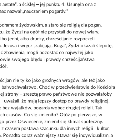
aetate”, a ściślej – jej punktu 4. Usunęła ona z
Isaac nazwał „nauczaniem pogardy.”
odłamem żydowskim, a stało się religią dla pogan,
u, że Żydzi na ogół nie przystali do nowej wiary.
bo jedni, albo drudzy, chrześcijanie rozpoczęli
 Jezusa i wręcz „zabijając Boga”, Żydzi okazali ślepotę,
ść zbawienia, mogli pozostać co najwyżej jako
owie swojego błędu i prawdy chrześcijaństwa;
iół.
ijan nie tylko jako groźnych wrogów, ale też jako
w bałwochwalstwo. Choć w przeciwieństwie do Kościoła
giej strony – zresztą prawo państwowe nie pozwalałoby
– uważali, że mają lepszy dostęp do prawdy religijnej.
 bez wyjątków, pogarda wobec drugiej religii. Tak
zych czasów. Co się zmieniło? Otóż po pierwsze, w
o przez Oświecenie, zmienił się klimat społeczny.
z czasem postawa szacunku dla innych religii i kultur,
a. Ponadto coraz ważniejszy stawał się indywidualizm, a