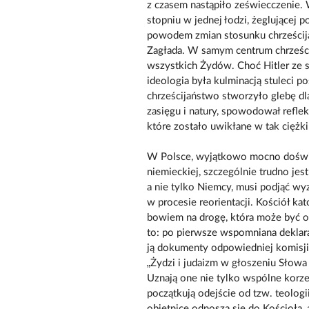
z czasem nastąpiło zeświecczenie. 
stopniu w jednej łodzi, żeglującej 
powodem zmian stosunku chrześcij
Zagłada. W samym centrum chrześci
wszystkich Żydów. Choć Hitler ze s
ideologia była kulminacją stuleci p
chrześcijaństwo stworzyło glebę dl
zasięgu i natury, spowodował reflek
które zostało uwikłane w tak ciężki
W Polsce, wyjątkowo mocno doświad
niemieckiej, szczególnie trudno jes
a nie tylko Niemcy, musi podjąć wy
w procesie reorientacji. Kościół kat
bowiem na drogę, która może być op
to: po pierwsze wspomniana deklara
ją dokumenty odpowiedniej komisji
„Żydzi i judaizm w głoszeniu Słowa
Uznają one nie tylko wspólne korze
początkują odejście od tzw. teologii
obietnice odnoszą się do Kościoła