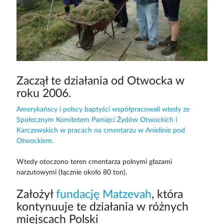
Zaczął te działania od Otwocka w
roku 2006.
Amerykańscy i polscy baptyści współpracowali wtedy ze
Społecznym Komitetem Pamięci Żydów Otwockich i
Karczewskich w pracach na cmentarzu w Anielinie pod
Otwockiem.
Wtedy otoczono teren cmentarza polnymi głazami
narzutowymi (łącznie około 80 ton).
Założył
fundację Matzevah
, która
kontynuuje te działania w różnych
miejscach Polski