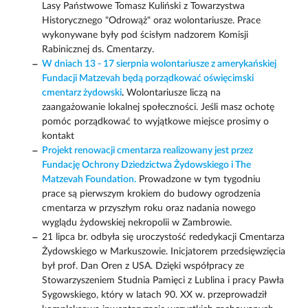
Lasy Państwowe Tomasz Kuliński z Towarzystwa
Historycznego "Odrowąż" oraz wolontariusze. Prace
wykonywane były pod ścisłym nadzorem Komisji
Rabinicznej ds. Cmentarzy.
W dniach 13 - 17 sierpnia wolontariusze z amerykańskiej
Fundacji Matzevah będą porządkować oświęcimski
cmentarz żydowski
.
Wolontariusze liczą na
zaangażowanie lokalnej społeczności. Jeśli masz ochotę
pomóc porządkować to wyjątkowe miejsce prosimy o
kontakt
Projekt renowacji cmentarza realizowany jest przez
Fundację Ochrony Dziedzictwa Żydowskiego i The
Matzevah Foundation.
Prowadzone w tym tygodniu
prace są pierwszym krokiem do budowy ogrodzenia
cmentarza w przyszłym roku oraz nadania nowego
wyglądu żydowskiej nekropolii w Zambrowie.
21 lipca br. odbyła się uroczystość rededykacji Cmentarza
Żydowskiego w Markuszowie. Inicjatorem przedsięwzięcia
był prof. Dan Oren z USA. Dzięki współpracy ze
Stowarzyszeniem Studnia Pamięci z Lublina i pracy Pawła
Sygowskiego, który w latach 90. XX w. przeprowadził