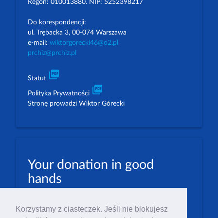
Regon: 010013880. NIP: 5252398217
Do korespondencji:
ul. Trębacka 3, 00-074 Warszawa
e-mail:
wiktorgorecki46@o2.pl
prchiz@prchiz.pl
picture_as_pdf
Statut
picture_as_pdf
Polityka Prywatności
Stronę prowadzi Wiktor Górecki
Your donation in good
hands
PLN: 07 1600 1462 1884 8633 6000 0001
Korzystamy z ciasteczek. Jeśli nie blokujesz
EUR: 23 1600 1462 1884 8633 6000 0004