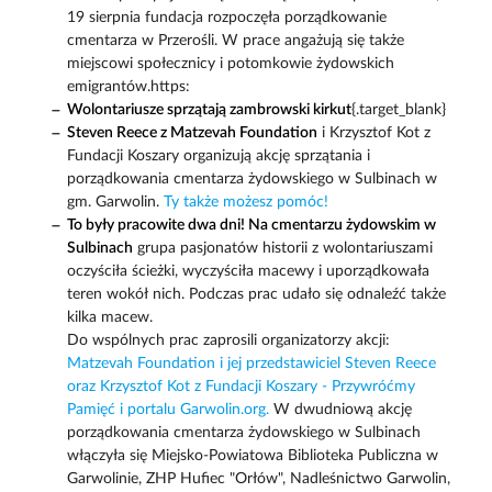
19 sierpnia fundacja rozpoczęła porządkowanie
cmentarza w Przerośli. W prace angażują się także
miejscowi społecznicy i potomkowie żydowskich
emigrantów.https:
Wolontariusze sprzątają zambrowski kirkut
{.target_blank}
Steven Reece z Matzevah Foundation
i Krzysztof Kot z
Fundacji Koszary organizują akcję sprzątania i
porządkowania cmentarza żydowskiego w Sulbinach w
gm. Garwolin.
Ty także możesz pomóc!
To były pracowite dwa dni! Na cmentarzu żydowskim w
Sulbinach
grupa pasjonatów historii z wolontariuszami
oczyściła ścieżki, wyczyściła macewy i uporządkowała
teren wokół nich. Podczas prac udało się odnaleźć także
kilka macew.
Do wspólnych prac zaprosili organizatorzy akcji:
Matzevah Foundation i jej przedstawiciel Steven Reece
oraz Krzysztof Kot z Fundacji Koszary - Przywróćmy
Pamięć i portalu Garwolin.org.
W dwudniową akcję
porządkowania cmentarza żydowskiego w Sulbinach
włączyła się Miejsko-Powiatowa Biblioteka Publiczna w
Garwolinie, ZHP Hufiec "Orłów", Nadleśnictwo Garwolin,