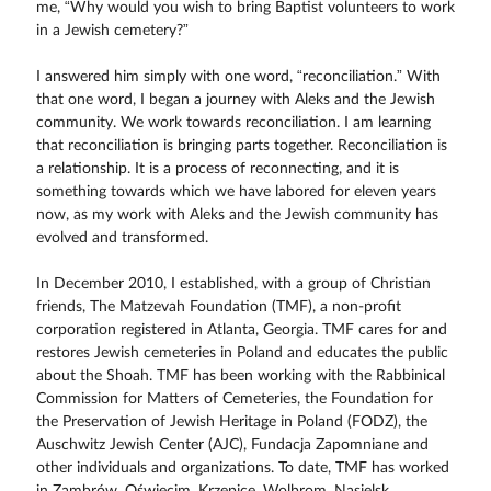
me, “Why would you wish to bring Baptist volunteers to work
in a Jewish cemetery?”
I answered him simply with one word, “reconciliation.” With
that one word, I began a journey with Aleks and the Jewish
community. We work towards reconciliation. I am learning
that reconciliation is bringing parts together. Reconciliation is
a relationship. It is a process of reconnecting, and it is
something towards which we have labored for eleven years
now, as my work with Aleks and the Jewish community has
evolved and transformed.
In December 2010, I established, with a group of Christian
friends, The Matzevah Foundation (TMF), a non-profit
corporation registered in Atlanta, Georgia. TMF cares for and
restores Jewish cemeteries in Poland and educates the public
about the Shoah. TMF has been working with the Rabbinical
Commission for Matters of Cemeteries, the Foundation for
the Preservation of Jewish Heritage in Poland (FODZ), the
Auschwitz Jewish Center (AJC), Fundacja Zapomniane and
other individuals and organizations. To date, TMF has worked
in Zambrów, Oświęcim, Krzepice, Wolbrom, Nasielsk,