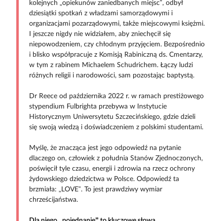
kolejnych „opiekunów zaniedbanych miejsc”, odbył
dziesiątki spotkań z władzami samorządowymi i
organizacjami pozarządowymi, także miejscowymi księżmi.
I jeszcze nigdy nie widziałem, aby zniechęcił się
niepowodzeniem, czy chłodnym przyjęciem. Bezpośrednio
i blisko współpracuje z Komisją Rabiniczną ds. Cmentarzy,
w tym z rabinem Michaelem Schudrichem. Łączy ludzi
różnych religii i narodowości, sam pozostając baptystą.
Dr Reece od października 2022 r. w ramach prestiżowego
stypendium Fulbrighta przebywa w Instytucie
Historycznym Uniwersytetu Szczecińskiego, gdzie dzieli
się swoją wiedzą i doświadczeniem z polskimi studentami.
Myślę, że znacząca jest jego odpowiedź na pytanie
dlaczego on, człowiek z południa Stanów Zjednoczonych,
poświęcił tyle czasu, energii i zdrowia na rzecz ochrony
żydowskiego dziedzictwa w Polsce. Odpowiedź ta
brzmiała: „LOVE”. To jest prawdziwy wymiar
chrześcijaństwa.
Dla niego „pojednanie” to kluczowe słowa.