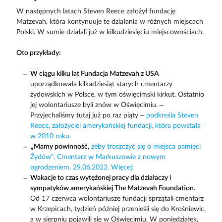
W następnych latach Steven Reece założył fundację
Matzevah, która kontynuuje te działania w różnych miejscach
Polski. W sumie działali już w kilkudziesięciu miejscowościach.
Oto przykłady:
W ciągu kilku lat Fundacja Matzevah z USA
uporządkowała kilkadziesiąt starych cmentarzy
żydowskich w Polsce, w tym oświęcimski kirkut. Ostatnio
jej wolontariusze byli znów w Oświęcimiu. –
Przyjechaliśmy tutaj już po raz piąty –
podkreśla Steven
Reece, założyciel amerykańskiej fundacji, która powstała
w 2010 roku.
„Mamy powinność,
żeby troszczyć się o miejsca pamięci
Żydów”. Cmentarz w Markuszowie z nowym
ogrodzeniem. 29.06.2022.
Więcej:
Wakacje to czas wytężonej pracy dla działaczy i
sympatyków amerykańskiej The Matzevah Foundation.
Od 17 czerwca wolontariusze fundacji sprzątali cmentarz
w Krzepicach, tydzień później przenieśli się do Krośniewic,
a w sierpniu pojawili się w Oświęcimiu. W poniedziałek,