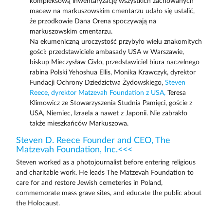
kompleksową inwentaryzację wszystkich zachowanych
macew na markuszowskim cmentarzu udało się ustalić,
że przodkowie Dana Orena spoczywają na
markuszowskim cmentarzu.
Na ekumeniczną uroczystość przybyło wielu znakomitych
gości: przedstawiciele ambasady USA w Warszawie,
biskup Mieczysław Cisło, przedstawiciel biura naczelnego
rabina Polski Yehoshua Ellis, Monika Krawczyk, dyrektor
Fundacji Ochrony Dziedzictwa Żydowskiego,
Steven
Reece, dyrektor Matzevah Foundation z USA,
Teresa
Klimowicz ze Stowarzyszenia Studnia Pamięci, goście z
USA, Niemiec, Izraela a nawet z Japonii. Nie zabrakło
także mieszkańców Markuszowa.
Steven D. Reece Founder and CEO, The
Matzevah Foundation, Inc.<<<
Steven worked as a photojournalist before entering religious
and charitable work. He leads The Matzevah Foundation to
care for and restore Jewish cemeteries in Poland,
commemorate mass grave sites, and educate the public about
the Holocaust.