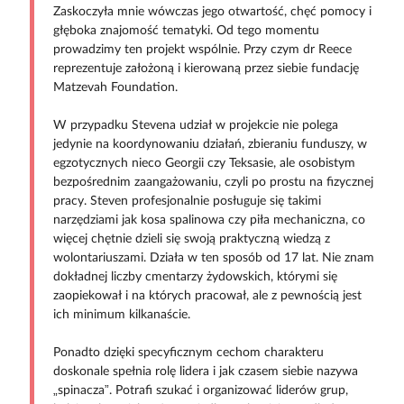
Zaskoczyła mnie wówczas jego otwartość, chęć pomocy i
głęboka znajomość tematyki. Od tego momentu
prowadzimy ten projekt wspólnie. Przy czym dr Reece
reprezentuje założoną i kierowaną przez siebie fundację
Matzevah Foundation.
W przypadku Stevena udział w projekcie nie polega
jedynie na koordynowaniu działań, zbieraniu funduszy, w
egzotycznych nieco Georgii czy Teksasie, ale osobistym
bezpośrednim zaangażowaniu, czyli po prostu na fizycznej
pracy. Steven profesjonalnie posługuje się takimi
narzędziami jak kosa spalinowa czy piła mechaniczna, co
więcej chętnie dzieli się swoją praktyczną wiedzą z
wolontariuszami. Działa w ten sposób od 17 lat. Nie znam
dokładnej liczby cmentarzy żydowskich, którymi się
zaopiekował i na których pracował, ale z pewnością jest
ich minimum kilkanaście.
Ponadto dzięki specyficznym cechom charakteru
doskonale spełnia rolę lidera i jak czasem siebie nazywa
„spinacza”. Potrafi szukać i organizować liderów grup,