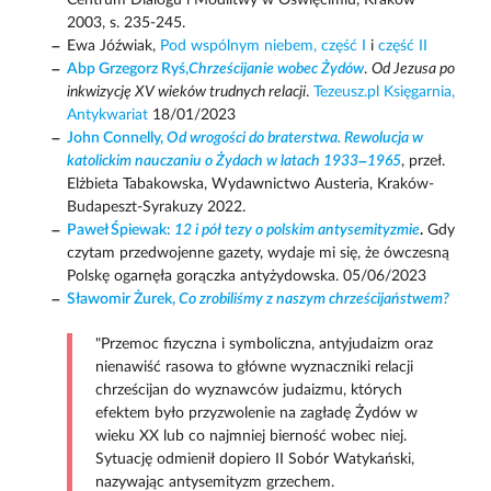
Centrum Dialogu i Modlitwy w Oświęcimiu, Kraków
2003, s. 235-245.
Ewa Jóźwiak,
Pod wspólnym niebem, część I
i
część II
Abp Grzegorz Ryś,
Chrześcijanie wobec Żydów
.
Od Jezusa po
inkwizycję XV wieków trudnych relacji
.
Tezeusz.pl Księgarnia,
Antykwariat
18/01/2023
John Connelly,
Od wrogości do braterstwa. Rewolucja w
katolickim nauczaniu o Żydach w latach 1933–1965
, przeł.
Elżbieta Tabakowska, Wydawnictwo Austeria, Kraków-
Budapeszt-Syrakuzy 2022.
Paweł Śpiewak:
12 i pół tezy o polskim antysemityzmie
.
Gdy
czytam przedwojenne gazety, wydaje mi się, że ówczesną
Polskę ogarnęła gorączka antyżydowska. 05/06/2023
Sławomir Żurek,
Co zrobiliśmy z naszym chrześcijaństwem?
"Przemoc fizyczna i symboliczna, antyjudaizm oraz
nienawiść rasowa to główne wyznaczniki relacji
chrześcijan do wyznawców judaizmu, których
efektem było przyzwolenie na zagładę Żydów w
wieku XX lub co najmniej bierność wobec niej.
Sytuację odmienił dopiero II Sobór Watykański,
nazywając antysemityzm grzechem.