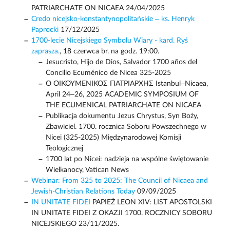
PATRIARCHATE ON NICAEA 24/04/2025
Credo nicejsko-konstantynopolitańskie – ks. Henryk
Paprocki
17/12/2025
1700-lecie Nicejskiego Symbolu Wiary - kard. Ryś
zaprasza.
, 18 czerwca br. na godz. 19:00.
Jesucristo, Hijo de Dios, Salvador 1700 años del
Concilio Ecuménico de Nicea 325-2025
Ο ΟΙΚΟΥΜΕΝΙΚΟΣ ΠΑΤΡΙΑΡΧΗΣ Istanbul–Nicaea,
April 24–26, 2025 ACADEMIC SYMPOSIUM OF
THE ECUMENICAL PATRIARCHATE ON NICAEA
Publikacja dokumentu Jezus Chrystus, Syn Boży,
Zbawiciel. 1700. rocznica Soboru Powszechnego w
Nicei (325-2025) Międzynarodowej Komisji
Teologicznej
1700 lat po Nicei: nadzieja na wspólne świętowanie
Wielkanocy, Vatican News
Webinar: From 325 to 2025: The Council of Nicaea and
Jewish-Christian Relations Today
09/09/2025
IN UNITATE FIDEI
PAPIEŻ LEON XIV: LIST APOSTOLSKI
IN UNITATE FIDEI Z OKAZJI 1700. ROCZNICY SOBORU
NICEJSKIEGO 23/11/2025.