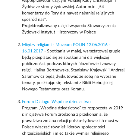
współprzewodniczącym Polskiej Rady Chrześcijan i
Żydów ze strony żydowskiej. Autor m.in. „54
komentarzy do Tory dla nawet najmniej religijnych
spośród nas”.
Projekt
realizowany dzięki wsparciu Stowarzyszenia
Żydowski Instytut Historyczny w Polsce
Między religiami - Muzeum POLIN 12.06.2016 -
16.01.2017
- Spotkania w małej, warsztatowej grupie
będą przeplatać się ze spotkaniami dla większej
publiczności, podczas których filozofowie i znawcy
religii, Halina Bortnowska, Stanisław Krajewski i Andrzej
Saramowicz będą dyskutować ze sobą na wybrane
tematy, posiłkując się tekstami z Biblii Hebrajskiej,
Nowego Testamentu oraz Koranu.
Forum Dialogu. Wspólne dziedzictwo
Program „Wspólne dziedzictwo” to rozpoczęta w 2019
r. inicjatywa Forum zrodzona z przekonania, że
prawdziwa zmiana relacji polsko-żydowskich musi w
Polsce włączać również liderów społeczności
chrześcijańskich i mieć także wymiar religijnego