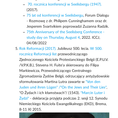
70. rocznica konferencji w Seelisbergu (1947).
(2017).
75 lat od konferencji w Seelisbergu
, Forum Dialogu
- Rozmowę z dr. Philipem Cunninghamem oraz dr.
Jesperem Svartvikiem poprowadzi Zuzanna Radzik.
75th Anniversary of the Seelisberg Conference -
study day on Thursday, August 4
, 2022. ICCJ,
04/08/2022
Rok Reformacji (2017).
Jubileusz 500. lecia.
W 500.
rocznicę Reformacji list
przewodniczącego
Zjednoczonego Kościoła Protestanckiego Belgii (E.P.U.V.
/V.P.K.B.), Stevena H. Fuite'a skierowany do Filipa
Markiewicza, Przewodniczącego Centralnego
Zgromadzenia Żydów Belgii, odrzucający antyżydowskie
sformułowania Martina Lutra zawarte w
"Von den
Juden und ihren Lügen"
/"On the Jews and Their Lies"
,
"O Żydach i ich kłamstwach"/ (1543).
"Marcin Luter i
Żydzi"
- deklaracja przyjęta podczas 2. sesji 12. Synodu
Niemieckiego Kościoła Ewangelikalnego (EKD), Brema,
8-11 XI 2015.