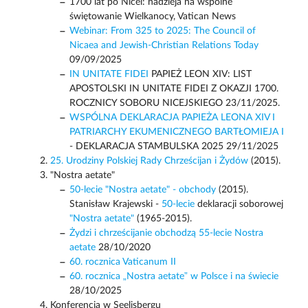
1700 lat po Nicei: nadzieja na wspólne
świętowanie Wielkanocy, Vatican News
Webinar: From 325 to 2025: The Council of
Nicaea and Jewish-Christian Relations Today
09/09/2025
IN UNITATE FIDEI
PAPIEŻ LEON XIV: LIST
APOSTOLSKI IN UNITATE FIDEI Z OKAZJI 1700.
ROCZNICY SOBORU NICEJSKIEGO 23/11/2025.
WSPÓLNA DEKLARACJA PAPIEŻA LEONA XIV I
PATRIARCHY EKUMENICZNEGO BARTŁOMIEJA I
- DEKLARACJA STAMBULSKA 2025 29/11/2025
25. Urodziny Polskiej Rady Chrześcijan i Żydów
(2015).
"Nostra aetate"
50-lecie "Nostra aetate" - obchody
(2015).
Stanisław Krajewski -
50-lecie
deklaracji soborowej
"Nostra aetate"
(1965-2015).
Żydzi i chrześcijanie obchodzą 55-lecie Nostra
aetate
28/10/2020
60. rocznica Vaticanum II
60. rocznica „Nostra aetate” w Polsce i na świecie
28/10/2025
Konferencja w Seelisbergu