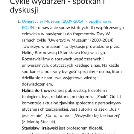
Cykle wydarzeń - spotkań i
dyskusji
Uwierzyć w Muzeum (2009-2014) - Spotkania w
POLIN
- omawianie spraw istotnych dla współczesnego
człowieka w nawiązaniu do fragmentów Tory W
ramach cyklu "Uwierzyć w Muzeum" (2009-2014)
„Uwierzyć w muzeum” to dyskusje prowadzone przez
Halinę Bortnowską i Stanisława Krajewskiego.
Rozmawialiśmy o sprawach współczesnych i
uniwersalnych, dotyczących każdego z nas. Na każde
spotkanie zapraszany był gość specjalny - osoba, która
dzieliła się z nami swą wyjątkową wiedzą i
doświadczeniem.
Halina Bortnowska
jest publicystką, filozofem i
teologiem, byłą redaktorką miesięcznika „Znak”. Od lat
komentuje aktualne zjawiska społeczne z perspektywy
etycznej i chrześcijańskiej. Jest autorką książek: „Już /
jeszcze nie”, „Co to, to nie” i „Wszystko będzie inaczej”
(z Jolantą Steciuk).
Stanisław Krajewski
jest profesorem filozofii,