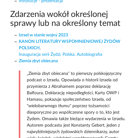
Instytucje - prezentacja
Zdarzenia wokół określonej
sprawy lub na określony temat
Izrael w stanie wojny 2023
KANON LITERATURY WSPOMNIENIOWEJ ŻYDÓW
POLSKICH
.
Inauguracja serii Żydzi. Polska. Autobiografia
Ziemia zbyt obiecana
„Ziemia zbyt obiecana” to pierwszy polskojęzyczny
podcast o Izraelu. Opowiada o historii Izraela od
przymierza z Abrahamem poprzez deklarację
Balfoura, Deklarację niepodległości, Karty OWP i
Hamasu, pokazuje społeczeństwo Izraela, od
"wielobarwnego tłumu" poprzez tożsamości
diasporyczne po współczesne spory o to, kto jest
Żydem. Omawia także bieżące wydarzenia w Izraelu.
Autorem podcastu jest Konstanty Gebert, jeden z
najwybitniejszych żydowskich dziennikarzy, autor