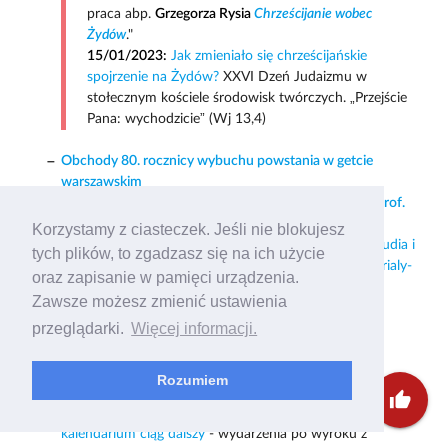
praca abp.
Grzegorza Rysia
Chrześcijanie wobec
Żydów
."
15/01/2023:
Jak zmieniało się chrześcijańskie
spojrzenie na Żydów?
XXVI Dzeń Judaizmu w
stołecznym kościele środowisk twórczych. „Przejście
Pana: wychodzicie” (Wj 13,4)
Obchody 80. rocznicy wybuchu powstania w getcie
warszawskim
Sprawa publicznych reakcji na wypowiedź medialną prof.
Barbary Engelking
. Czytaj więcej:
Proces przeciwko
Korzystamy z ciasteczek. Jeśli nie blokujesz
redaktorom "Dalej jest noc" oraz [Zagłada Żydów. Studia i
tych plików, to zgadzasz się na ich użycie
Materiały](2022-12-25-zaglada-zydow-studia-i-materialy-
oraz zapisanie w pamięci urządzenia.
nr-18-r-2022) 09/02/2021
Zawsze możesz zmienić ustawienia
Praying Together in Jerusalem
przeglądarki.
Więcej informacji.
Chrześcijanie i Żydzi wobec uchodźców
Głosy religijne w kryzysie COVID-19
Kryzys w Kościele
Rozumiem
U prawosławnych
thumb_up
Proces przeciwko redaktorom "Dalej jest noc"
i
kalendarium ciąg dalszy
- wydarzenia po wyroku z