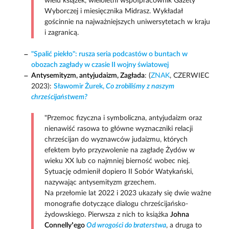
wielu książek, wieloletni współpracownik Gazety
Wyborczej i miesięcznika Midrasz. Wykładał
gościnnie na najważniejszych uniwersytetach w kraju
i zagranicą.
"Spalić piekło": rusza seria podcastów o buntach w
obozach zagłady w czasie II wojny światowej
Antysemityzm, antyjudaizm, Zagłada
: (
ZNAK
, CZERWIEC
2023):
Sławomir Żurek,
Co zrobiliśmy z naszym
chrześcijaństwem?
"Przemoc fizyczna i symboliczna, antyjudaizm oraz
nienawiść rasowa to główne wyznaczniki relacji
chrześcijan do wyznawców judaizmu, których
efektem było przyzwolenie na zagładę Żydów w
wieku XX lub co najmniej bierność wobec niej.
Sytuację odmienił dopiero II Sobór Watykański,
nazywając antysemityzm grzechem.
Na przełomie lat 2022 i 2023 ukazały się dwie ważne
monografie dotyczące dialogu chrześcijańsko-
żydowskiego. Pierwsza z nich to książka
Johna
Connelly’ego
Od wrogości do braterstwa
, a druga to