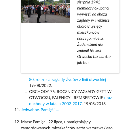
sierpnia 1942
niemieccy okupanci
wywieźli do obozu
zagłady w Treblince
około 8 tysięcy
mieszkańców
naszego miasta.
Żaden dzień nie
zmienił historii
Otwocka tak bardzo
jak ten
80. rocznica zagłady Żydów z linii otwockiej
19/08/2022.
OBCHODY 76. ROCZNICY ZAGŁADY GETT W
OTWOCKU, FALENICY I REMBERTOWIE
oraz
obchody w latach 2002-2017.
19/08/2018
Jedwabne. Pamięć i ...
Marsz Pamięci, 22 lipca, upamiętniający
zamordowanych mieszkańców getta warszawskiego.