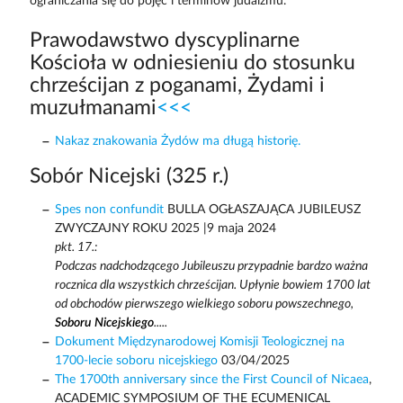
ograniczania się do pojęć i terminów judaizmu.
Prawodawstwo dyscyplinarne
Kościoła w odniesieniu do stosunku
chrześcijan z poganami, Żydami i
muzułmanami
<<<
Nakaz znakowania Żydów ma długą historię.
Sobór Nicejski (325 r.)
Spes non confundit
BULLA OGŁASZAJĄCA JUBILEUSZ
ZWYCZAJNY ROKU 2025 |9 maja 2024
pkt. 17.:
Podczas nadchodzącego Jubileuszu przypadnie bardzo ważna
rocznica dla wszystkich chrześcijan. Upłynie bowiem 1700 lat
od obchodów pierwszego wielkiego soboru powszechnego,
Soboru Nicejskiego
.....
Dokument Międzynarodowej Komisji Teologicznej na
1700-lecie soboru nicejskiego
03/04/2025
The 1700th anniversary since the First Council of Nicaea
,
ACADEMIC SYMPOSIUM OF THE ECUMENICAL