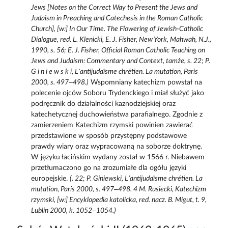
Jews [Notes on the Correct Way to Present the Jews and
Judaism in Preaching and Catechesis in the Roman Catholic
Church], [w:] In Our Time. The Flowering of Jewish-Catholic
Dialogue, red. L. Klenicki, E. J. Fisher, New York, Mahwah, N.J.,
1990, s. 56; E. J. Fisher, Official Roman Catholic Teaching on
Jews and Judaism: Commentary and Context, tamże, s. 22; P.
G i n i e w s k i, L’antijudaïsme chrétien. La mutation, Paris
2000, s. 497–498.)
Wspomniany katechizm powstał na
polecenie ojców Soboru Trydenckiego i miał służyć jako
podręcznik do działalności kaznodziejskiej oraz
katechetycznej duchowieństwa parafialnego. Zgodnie z
zamierzeniem Katechizm rzymski powinien zawierać
przedstawione w sposób przystępny podstawowe
prawdy wiary oraz wypracowaną na soborze doktrynę.
W języku łacińskim wydany został w 1566 r. Niebawem
przetłumaczono go na zrozumiałe dla ogółu języki
europejskie.
(. 22; P. Giniewski, L’antijudaïsme chrétien. La
mutation, Paris 2000, s. 497–498. 4 M. Rusiecki, Katechizm
rzymski, [w:] Encyklopedia katolicka, red. nacz. B. Migut, t. 9,
Lublin 2000, k. 1052–1054.)