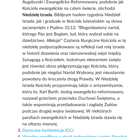
Augsburski i Ewangelicko-Reformowany, podobnie jak
Kościoły ewangelickie na całym świecie, obchodzi
Niedzielę Izraela.
Biblijnym hasłem tygodnia Niedzieli
Izraela, jak i graduale w Kościele luterańskim są słowa
zaczerpnięte z Psalmu 33,12: "Błogosławiony naród,
którego Pan jest Bogiem, lud, który wybrał sobie na
dziedzictwo. Alleluja!" Czytania liturgiczne Kościoła w tę
niedzielę podporządkowane są refleksji nad rolą Izraela
w historii zbawienia oraz nierozerwalnej więzi między
Synagogą a Kościołem. Isototnym elementem święta
jest również obraz pielgrzymującego Kościoła, który,
podobnie jak niegdyś Naród Wybrany, jest nieustannie
powołany do kroczenia drogą Prawdy. W Niedzielę
Izraela Kościoły przypominają także o antysemityzmie,
który ks. Karl Barth, teolog ewangelicko-reformowany,
nazywał grzechem przeciwko Duchowi Świętemu, a
także wspominają prześladowania i zagładę Żydów
podczas drugiej wojny światowej. W niektórych
parafiach ewangelickich w Niedzielę Izraela stawia się
na ołtarzu menorę.
Doroczne konferencje ICCJ
Wspólna modlitwa z okazji żydowskiego święta Simchat