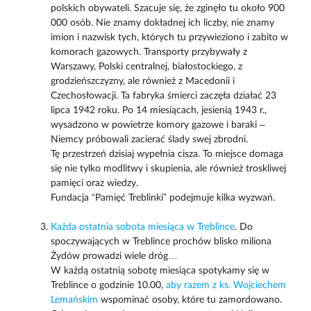
polskich obywateli. Szacuje się, że zginęło tu około 900
000 osób. Nie znamy dokładnej ich liczby, nie znamy
imion i nazwisk tych, których tu przywieziono i zabito w
komorach gazowych. Transporty przybywały z
Warszawy, Polski centralnej, białostockiego, z
grodzieńszczyzny, ale również z Macedonii i
Czechosłowacji. Ta fabryka śmierci zaczęła działać 23
lipca 1942 roku. Po 14 miesiącach, jesienią 1943 r.,
wysadzono w powietrze komory gazowe i baraki –
Niemcy próbowali zacierać ślady swej zbrodni.
Tę przestrzeń dzisiaj wypełnia cisza. To miejsce domaga
się nie tylko modlitwy i skupienia, ale również troskliwej
pamięci oraz wiedzy.
Fundacja “Pamięć Treblinki” podejmuje kilka wyzwań.
Każda ostatnia sobota miesiąca w Treblince
. Do
spoczywających w Treblince prochów blisko miliona
Żydów prowadzi wiele dróg…
W każdą ostatnią sobotę miesiąca spotykamy się w
Treblince o godzinie 10.00,
aby razem z ks. Wojciechem
Lemańskim
wspominać osoby, które tu zamordowano.