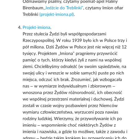
Odmawiamy psalmy, czytamy poemat-apel Haliny
Birenbaum
„Jedźcie do Treblinki”
, czytamy Imion ofiar
Treblinki
(projekt-imiona.pl)
.
Projekt-imiona
.
Przez stulecia Żydzi byli współgospodarzami
Rzeczypospolitej. W roku 1939 było ich w Polsce trzy i
pół miliona. Dziś Żydów w Polsce jest nie więcej niż 12
tysięcy. Projektem „Imiona” pragniemy przywrócić
pamięć o tych, którzy kiedyś żyli z nami na wspólnej
ziemi. Chcielibyśmy odnaleźć (w swoim sąsiedztwie, na
swojej ulicy i wreszcie w sobie samych) puste po nich
miejsca, odczuć ich brak. Zrozumieć, jak wzbogacała
nas – w wymiarze indywidualnym i zbiorowym –
wnoszona przez Żydów różnorodność, ich obecność
we wspólnej przestrzeni materialnej i duchowej. Żydzi
zostali w czasie wojny pozbawieni przez Niemców
wymiaru człowieczeństwa, wyrzuceni poza nawias
rodziny ludzkiej. Wierzymy, że przywoływanie ich po
imieniu – wspomnienie choć niektórych Żydów z
imienia i nazwiska, a gdzie to możliwe, także z zawodu i
adresu – będzie takim krokiem ku przywróceniu ich do