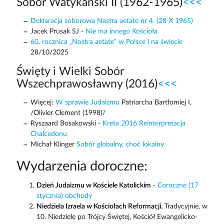
Sobór Watykański II (1962-1965)
<<<
Deklaracja soborowa Nastra aetate nr 4. (28 X 1965)
Jacek Prusak SJ -
Nie ma innego Kościoła
60. rocznica „Nostra aetate” w Polsce i na świecie
28/10/2025
Święty i Wielki Sobór
Wszechprawosławny (2016)
<<<
Więcej:
W sprawie Judaizmu
Patriarcha Bartłomiej I,
/Olivier Clement (1998)/
Ryszaard Bosakowski -
Kreta 2016 Reinterpretacja
Chalcedonu
Michał Klinger
Sobór globalny, choć lokalny
Wydarzenia doroczne:
Dzień Judaizmu w Kościele Katolickim
-
Coroczne (17
stycznia) obchody
Niedziela Izraela w Kościołach Reformacji.
Tradycyjnie, w
10. Niedzielę po Trójcy Świętej, Kościół Ewangelicko-