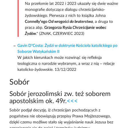
Na przełomie lat 2022 i 2023 ukazały się dwie ważne
monografie dotyczące dialogu chrześcijańsko-
żydowskiego. Pierwsza z nich to książka Johna
Connelly’ego
Od wrogości do braterstwa
, a druga to
praca abp.
Grzegorza Rysia
Chrześcijanie wobec
Żydów
." (ZNAK, CZERWIEC 2023)
Gavin D’Costa: Żydzi w doktrynie Kościoła katolickiego po
Soborze Watykańskim II
W jakich kierunkach może rozwinąć się refleksja
teologiczna o narodzie wybranym, a wraz z nią – relacje
katolicko-żydowskie. 13/12/2022
Sobór
Sobór jerozolimski zw. też soborem
apostolskim ok. 49r.
<<<
Sobór podjął decyzję, iż chrześcijan pochodzących z
pogaństwa nie obowiązują przepisy Prawa Mojżeszowego,
dzięki czemu możliwe stało się wyjaśnianie nauk Jezusa bez