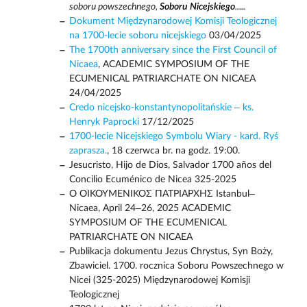
soboru powszechnego,
Soboru Nicejskiego
.....
Dokument Międzynarodowej Komisji Teologicznej
na 1700-lecie soboru nicejskiego
03/04/2025
The 1700th anniversary since the First Council of
Nicaea
, ACADEMIC SYMPOSIUM OF THE
ECUMENICAL PATRIARCHATE ON NICAEA
24/04/2025
Credo nicejsko-konstantynopolitańskie – ks.
Henryk Paprocki
17/12/2025
1700-lecie Nicejskiego Symbolu Wiary - kard. Ryś
zaprasza.
, 18 czerwca br. na godz. 19:00.
Jesucristo, Hijo de Dios, Salvador 1700 años del
Concilio Ecuménico de Nicea 325-2025
Ο ΟΙΚΟΥΜΕΝΙΚΟΣ ΠΑΤΡΙΑΡΧΗΣ Istanbul–
Nicaea, April 24–26, 2025 ACADEMIC
SYMPOSIUM OF THE ECUMENICAL
PATRIARCHATE ON NICAEA
Publikacja dokumentu Jezus Chrystus, Syn Boży,
Zbawiciel. 1700. rocznica Soboru Powszechnego w
Nicei (325-2025) Międzynarodowej Komisji
Teologicznej