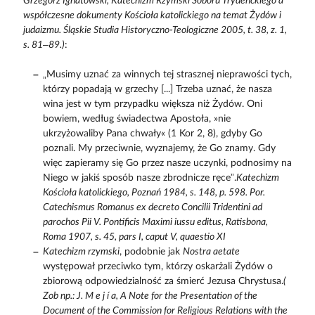
Grzegorz Ignatowski, Katechizm Rzymski Soboru Trydenckiego a
współczesne dokumenty Kościoła katolickiego na temat Żydów i
judaizmu. Śląskie Studia Historyczno-Teologiczne 2005, t. 38, z. 1,
s. 81–89.)
:
„Musimy uznać za winnych tej strasznej nieprawości tych,
którzy popadają w grzechy [...] Trzeba uznać, że nasza
wina jest w tym przypadku większa niż Żydów. Oni
bowiem, według świadectwa Apostoła, »nie
ukrzyżowaliby Pana chwały« (1 Kor 2, 8), gdyby Go
poznali. My przeciwnie, wyznajemy, że Go znamy. Gdy
więc zapieramy się Go przez nasze uczynki, podnosimy na
Niego w jakiś sposób nasze zbrodnicze ręce”.
Katechizm
Kościoła katolickiego, Poznań 1984, s. 148, p. 598. Por.
Catechismus Romanus ex decreto Concilii Tridentini ad
parochos Pii V. Pontificis Maximi iussu editus, Ratisbona,
Roma 1907, s. 45, pars I, caput V, quaestio XI
Katechizm rzymski
, podobnie jak
Nostra aetate
występował przeciwko tym, którzy oskarżali Żydów o
zbiorową odpowiedzialność za śmierć Jezusa Chrystusa.
(
Zob np.: J. M e j í a, A Note for the Presentation of the
Document of the Commission for Religious Relations with the