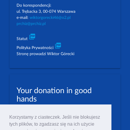
Do korespondencji:
ul. Trębacka 3, 00-074 Warszawa
e-mail:
wiktorgorecki46@o2.pl
prchiz@prchiz.pl
picture_as_pdf
Statut
picture_as_pdf
Polityka Prywatności
Stronę prowadzi Wiktor Górecki
Your donation in good
hands
PLN: 07 1600 1462 1884 8633 6000 0001
Korzystamy z ciasteczek. Jeśli nie blokujesz
EUR: 23 1600 1462 1884 8633 6000 0004
tych plików, to zgadzasz się na ich użycie
Numer IBAN: PL23 1 600 1462 1884 8633 6000