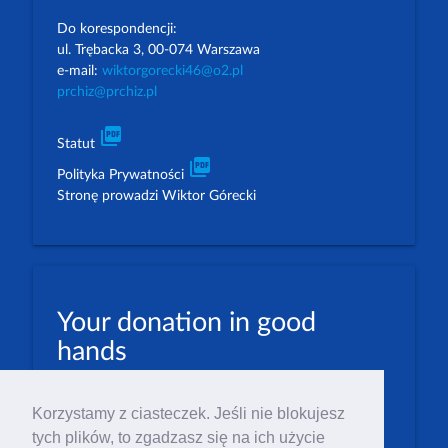
Do korespondencji:
ul. Trębacka 3, 00-074 Warszawa
e-mail:
wiktorgorecki46@o2.pl
prchiz@prchiz.pl
picture_as_pdf
Statut
picture_as_pdf
Polityka Prywatności
Stronę prowadzi Wiktor Górecki
Your donation in good
hands
PLN: 07 1600 1462 1884 8633 6000 0001
Korzystamy z ciasteczek. Jeśli nie blokujesz
EUR: 23 1600 1462 1884 8633 6000 0004
tych plików, to zgadzasz się na ich użycie