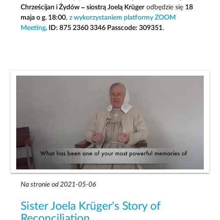
Chrześcijan i Żydów – siostrą Joelą Krüger
odbędzie się
18
maja o g. 18:00
,
z wykorzystaniem platformy ZOOM
Meeting
. ID: 875 2360 3346 Passcode: 309351
.
Na stronie od 2021-05-06
Sister Joela Krüger's Story of
Reconciliation