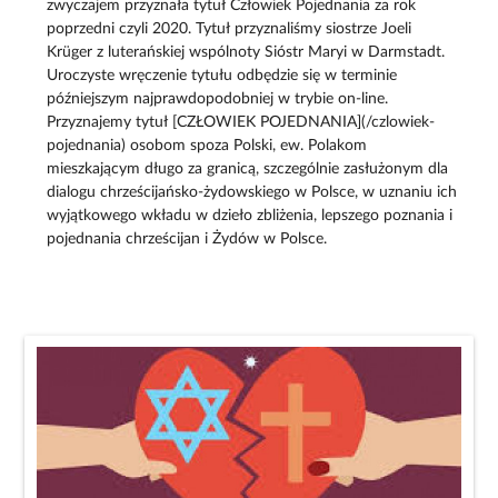
zwyczajem przyznała tytuł Człowiek Pojednania za rok
poprzedni czyli 2020. Tytuł przyznaliśmy siostrze Joeli
Krüger z luterańskiej wspólnoty Sióstr Maryi w Darmstadt.
Uroczyste wręczenie tytułu odbędzie się w terminie
późniejszym najprawdopodobniej w trybie on-line.
Przyznajemy tytuł [CZŁOWIEK POJEDNANIA](/czlowiek-
pojednania) osobom spoza Polski, ew. Polakom
mieszkającym długo za granicą, szczególnie zasłużonym dla
dialogu chrześcijańsko-żydowskiego w Polsce, w uznaniu ich
wyjątkowego wkładu w dzieło zbliżenia, lepszego poznania i
pojednania chrześcijan i Żydów w Polsce.