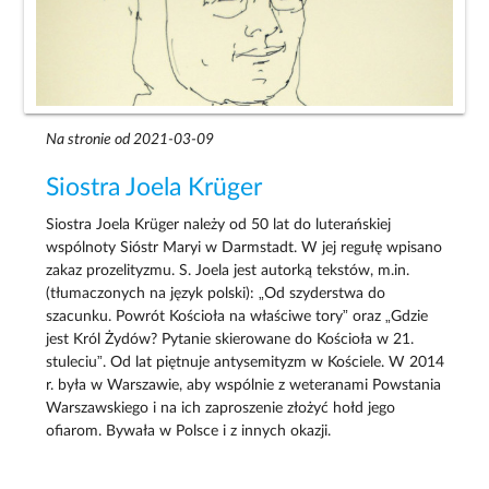
Na stronie od 2021-03-09
Siostra Joela Krüger
Siostra Joela Krüger należy od 50 lat do luterańskiej
wspólnoty Sióstr Maryi w Darmstadt. W jej regułę wpisano
zakaz prozelityzmu. S. Joela jest autorką tekstów, m.in.
(tłumaczonych na język polski): „Od szyderstwa do
szacunku. Powrót Kościoła na właściwe tory” oraz „Gdzie
jest Król Żydów? Pytanie skierowane do Kościoła w 21.
stuleciu”. Od lat piętnuje antysemityzm w Kościele. W 2014
r. była w Warszawie, aby wspólnie z weteranami Powstania
Warszawskiego i na ich zaproszenie złożyć hołd jego
ofiarom. Bywała w Polsce i z innych okazji.