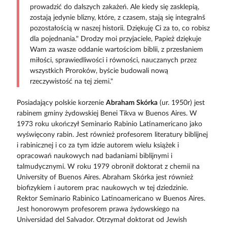
prowadzić do dalszych zakażeń. Ale kiedy się zasklepią,
zostają jedynie blizny, które, z czasem, stają się integralnš
pozostałością w naszej historii. Dziękuję Ci za to, co robisz
dla pojednania." Drodzy moi przyjaciele, Papież dziękuje
Wam za wasze oddanie wartościom biblii, z przesłaniem
miłości, sprawiedliwości i równości, nauczanych przez
wszystkich Proroków, byście budowali nową
rzeczywistość na tej ziemi."
Posiadający polskie korzenie
Abraham Skórka
(ur. 1950r) jest
rabinem gminy żydowskiej Benei Tikva w Buenos Aires. W
1973 roku ukończył Seminario Rabinio Latinamericano jako
wyświęcony rabin. Jest również profesorem literatury biblijnej
i rabinicznej i co za tym idzie autorem wielu książek i
opracowań naukowych nad badaniami biblijnymi i
talmudycznymi. W roku 1979 obronił doktorat z chemii na
University of Buenos Aires. Abraham Skórka jest również
biofizykiem i autorem prac naukowych w tej dziedzinie.
Rektor Seminario Rabinico Latinoamericano w Buenos Aires.
Jest honorowym profesorem prawa żydowskiego na
Universidad del Salvador. Otrzymał doktorat od Jewish