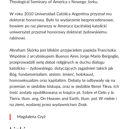
Theological Seminary of America z Nowego Jorku.
W roku 2010 Universidad Católica Argentina przyznał mu
doktorat honorowy. Było to wydarzenie bezprecedensowe,
bowiem po raz pierwszy w Ameryce Łacińskiej katolicki
uniwersytet przyznał honorowy doktorat żydowskiemu
rabinowi.
Abraham Skórka jest bliskim przyjacielem papieża Franciszka.
Wspólnie z arcybiskupem Buenos Aires Jorge Mario Bergoglio,
przeprowadzili serię debat religijnych w duchu dialogu
katolicko – żydowskiego, dotyczących zagadnień takich jak
Bóg, fundamentalizm, ateizm, śmierć, holokaust,
homoseksualizm oraz kapitalizm. Debaty te odbywały się na
przemian w siedzibie biskupa, oraz w siedzibie Benei Tikva. Ich
treść została opublikowana w książce pt. Sobre el Cielo y la
Tierra, tłum. ang. On Heaven and Earth, tłum. pol. W niebie i
na ziemi, wydanej przez wydawnictwo Znak.
Magdalena Czyż