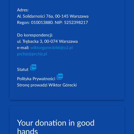
Adres:
Al. Solidarności 76a, 00-145 Warszawa
Regon: 010013880. NIP: 5252398217
Do korespondencji:
ul. Trębacka 3, 00-074 Warszawa
e-mail:
wiktorgorecki46@o2.pl
prchiz@prchiz.pl
picture_as_pdf
Statut
picture_as_pdf
Polityka Prywatności
Stronę prowadzi Wiktor Górecki
Your donation in good
hands