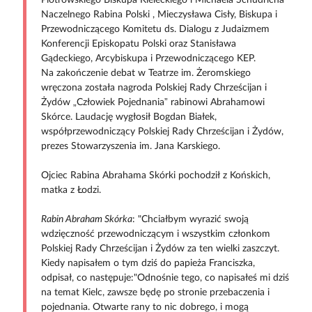
Piotrowskiego Biskupa Kieleckiego i Michaela Schudricha
Naczelnego Rabina Polski , Mieczysława Cisły, Biskupa i
Przewodniczącego Komitetu ds. Dialogu z Judaizmem
Konferencji Episkopatu Polski oraz Stanisława
Gądeckiego, Arcybiskupa i Przewodniczącego KEP.
Na zakończenie debat w Teatrze im. Żeromskiego
wręczona została nagroda Polskiej Rady Chrześcijan i
Żydów „Człowiek Pojednania” rabinowi Abrahamowi
Skórce. Laudację wygłosił Bogdan Białek,
współprzewodniczący Polskiej Rady Chrześcijan i Żydów,
prezes Stowarzyszenia im. Jana Karskiego.
Ojciec Rabina Abrahama Skórki pochodził z Końskich,
matka z Łodzi.
Rabin Abraham Skórka
: "Chciałbym wyrazić swoją
wdzięczność przewodniczącym i wszystkim członkom
Polskiej Rady Chrześcijan i Żydów za ten wielki zaszczyt.
Kiedy napisałem o tym dziś do papieża Franciszka,
odpisał, co następuje:"Odnośnie tego, co napisałeś mi dziś
na temat Kielc, zawsze będę po stronie przebaczenia i
pojednania. Otwarte rany to nic dobrego, i mogą