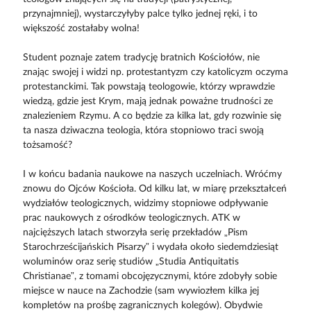
przynajmniej), wystarczyłyby palce tylko jednej ręki, i to
większość zostałaby wolna!
Student poznaje zatem tradycję bratnich Kościołów, nie
znając swojej i widzi np. protestantyzm czy katolicyzm oczyma
protestanckimi. Tak powstają teologowie, którzy wprawdzie
wiedzą, gdzie jest Krym, mają jednak poważne trudności ze
znalezieniem Rzymu. A co będzie za kilka lat, gdy rozwinie się
ta nasza dziwaczna teologia, która stopniowo traci swoją
tożsamość?
I w końcu badania naukowe na naszych uczelniach. Wróćmy
znowu do Ojców Kościoła. Od kilku lat, w miarę przekształceń
wydziałów teologicznych, widzimy stopniowe odpływanie
prac naukowych z ośrodków teologicznych. ATK w
najcięższych latach stworzyła serię przekładów „Pism
Starochrześcijańskich Pisarzy” i wydała około siedemdziesiąt
woluminów oraz serię studiów „Studia Antiquitatis
Christianae”, z tomami obcojęzycznymi, które zdobyły sobie
miejsce w nauce na Zachodzie (sam wywiozłem kilka jej
kompletów na prośbę zagranicznych kolegów). Obydwie