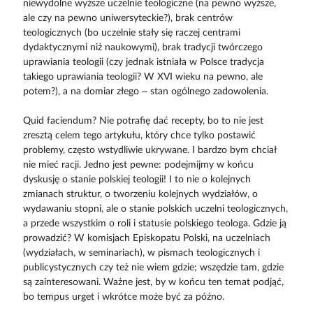
niewydolne wyższe uczelnie teologiczne (na pewno wyższe,
ale czy na pewno uniwersyteckie?), brak centrów
teologicznych (bo uczelnie stały się raczej centrami
dydaktycznymi niż naukowymi), brak tradycji twórczego
uprawiania teologii (czy jednak istniała w Polsce tradycja
takiego uprawiania teologii? W XVI wieku na pewno, ale
potem?), a na domiar złego – stan ogólnego zadowolenia.
Quid faciendum? Nie potrafię dać recepty, bo to nie jest
zresztą celem tego artykułu, który chce tylko postawić
problemy, często wstydliwie ukrywane. I bardzo bym chciał
nie mieć racji. Jedno jest pewne: podejmijmy w końcu
dyskusję o stanie polskiej teologii! I to nie o kolejnych
zmianach struktur, o tworzeniu kolejnych wydziałów, o
wydawaniu stopni, ale o stanie polskich uczelni teologicznych,
a przede wszystkim o roli i statusie polskiego teologa. Gdzie ją
prowadzić? W komisjach Episkopatu Polski, na uczelniach
(wydziałach, w seminariach), w pismach teologicznych i
publicystycznych czy też nie wiem gdzie; wszędzie tam, gdzie
są zainteresowani. Ważne jest, by w końcu ten temat podjąć,
bo tempus urget i wkrótce może być za późno.