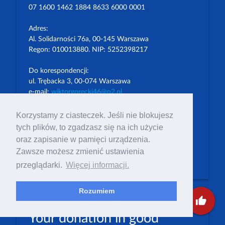
07 1600 1462 1884 8633 6000 0001
Adres:
Al. Solidarności 76a, 00-145 Warszawa
Regon: 010013880. NIP: 5252398217
Do korespondencji:
ul. Trębacka 3, 00-074 Warszawa
e-mail:
wiktorgorecki46@o2.pl
prchiz@prchiz.pl
Korzystamy z ciasteczek. Jeśli nie blokujesz
picture_as_pdf
tych plików, to zgadzasz się na ich użycie
Statut
picture_as_pdf
oraz zapisanie w pamięci urządzenia.
Polityka Prywatności
Zawsze możesz zmienić ustawienia
Stronę prowadzi Wiktor Górecki
przeglądarki.
Więcej informacji.
Rozumiem
thumb_up
Your donation in good