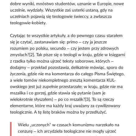
dobre wyniki, mnóstwo studentów, uznanie w Europie, nowe
uczelnie, wydziały. Wszystkie zaś usterki ustaną, gdy na
uczelniach pojawią się teologowie świeccy, a zwłaszcza
teologowie-kobiety.
Czytając te wszystkie artykuły, a do pewnego czasu starałem
się je czytać, zastanawiam się: primo – czy ja jeszcze
rozumiem po polsku, secundo – czy jestem przy zdrowych
zmysłach?[2]. Tak pisze się o teologii w kraju, gdzie w księgarni
z rzadka tylko można ujrzeć teksty soborowe, których –
dodajmy – przekład pozostawia, delikatnie mówiąc, sporo do
życzenia, gdzie nie ma komentarza do całego Pisma Świętego,
a wiele tomów niekompletnego zresztą komentarza KUL-
owskiego jest już zupełnie przestarzałe; w kraju, gdzie nie ma
mszalika i co gorzej, gdzie stawia się pytanie (sam je
wielokrotnie słyszałem) – po co mszalik?[3]. To są rzeczy
elementarne, które ma każdy kraj uważany za cywilizowany
teologicznie. A tę listę braków można by przedłużyć.
Wielu „uczonych” w czasach komunizmu narzekało na
cenzurę – ich arcydzieła teologiczne nie mogły ujrzeć