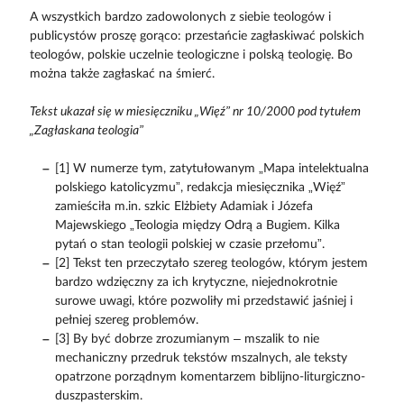
A wszystkich bardzo zadowolonych z siebie teologów i
publicystów proszę gorąco: przestańcie zagłaskiwać polskich
teologów, polskie uczelnie teologiczne i polską teologię. Bo
można także zagłaskać na śmierć.
Tekst ukazał się w miesięczniku „Więź” nr 10/2000 pod tytułem
„Zagłaskana teologia”
[1] W numerze tym, zatytułowanym „Mapa intelektualna
polskiego katolicyzmu”, redakcja miesięcznika „Więź”
zamieściła m.in. szkic Elżbiety Adamiak i Józefa
Majewskiego „Teologia między Odrą a Bugiem. Kilka
pytań o stan teologii polskiej w czasie przełomu”.
[2] Tekst ten przeczytało szereg teologów, którym jestem
bardzo wdzięczny za ich krytyczne, niejednokrotnie
surowe uwagi, które pozwoliły mi przedstawić jaśniej i
pełniej szereg problemów.
[3] By być dobrze zrozumianym – mszalik to nie
mechaniczny przedruk tekstów mszalnych, ale teksty
opatrzone porządnym komentarzem biblijno-liturgiczno-
duszpasterskim.