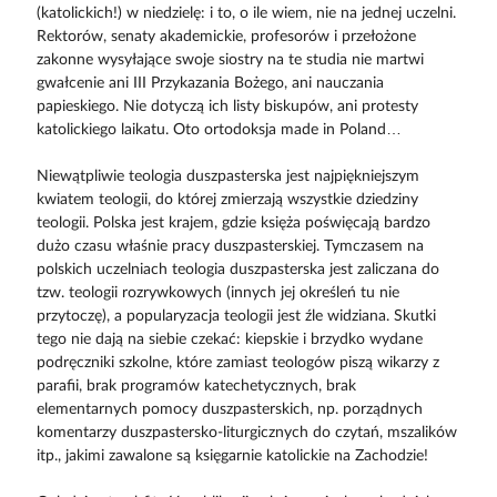
(katolickich!) w niedzielę: i to, o ile wiem, nie na jednej uczelni.
Rektorów, senaty akademickie, profesorów i przełożone
zakonne wysyłające swoje siostry na te studia nie martwi
gwałcenie ani III Przykazania Bożego, ani nauczania
papieskiego. Nie dotyczą ich listy biskupów, ani protesty
katolickiego laikatu. Oto ortodoksja made in Poland…
Niewątpliwie teologia duszpasterska jest najpiękniejszym
kwiatem teologii, do której zmierzają wszystkie dziedziny
teologii. Polska jest krajem, gdzie księża poświęcają bardzo
dużo czasu właśnie pracy duszpasterskiej. Tymczasem na
polskich uczelniach teologia duszpasterska jest zaliczana do
tzw. teologii rozrywkowych (innych jej określeń tu nie
przytoczę), a popularyzacja teologii jest źle widziana. Skutki
tego nie dają na siebie czekać: kiepskie i brzydko wydane
podręczniki szkolne, które zamiast teologów piszą wikarzy z
parafii, brak programów katechetycznych, brak
elementarnych pomocy duszpasterskich, np. porządnych
komentarzy duszpastersko-liturgicznych do czytań, mszalików
itp., jakimi zawalone są księgarnie katolickie na Zachodzie!