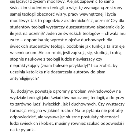
się łączyć) z życiem modlitwy. Ale jak zapewnić to samo
świeckim studentom teologii, a więc tę wymaganą ze strony
samej teologii obecność wiary, pracy wewnętrznej i życia
modlitwy? Jak to pogodzić z akademickością uczelni? Czy dla
studentów teologii wystarczy duszpasterstwo akademickie (o
ile jest na uczelni)? Jeden ze świeckich teologów – chwała mu
za to – dopomina się wprost o ojców duchownych dla
świeckich studentów teologii, podobnie jak funkcja ta istnieje
w seminarium. Ale co robić, jeśli zapisują się, studiują i robią
stopnie naukowe z teologii ludzie niewierzący czy
niepraktykujący (znam bolesne przykłady)? I co zrobić, by
uczelnia katolicka nie dostarczała autorów do pism
antyreligijnych?
Tu, dodajmy, powstaje ogromny problem wykładowców na
wydziale teologii jako świadków nauczanej teologii, a dotyczy
to zarówno ludzi świeckich, jak i duchownych. Czy wystarczy
formacja religijna w jakimś ruchu? Na te pytania nie potrafię
odpowiedzieć, ale wysuwając słuszne postulaty obecności
ludzi świeckich i kobiet, musimy również szukać odpowiedzi i
na te pytania.