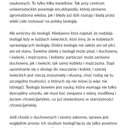
naukowych. To tylko kilka kwiatków. Tak przy centrum
uniwersyteckim powstaje encyklopedia, której zarówno
zgromadzona wiedza, jak i błędy już dziś rzutują i będą przez
wieki całe rzutować na polską teologię.
Ale wróćmy do teologii. Niedawno ktoś napisał, że nadzieja
teologii leży w ludziach świeckich, ktoś inny, że w kobietach
uprawiających teologię. Dobra teologia nie zależy ani od płci,
ani od stanu. Świetne dzieła z teologii może pisać i duchowny,
i świecki, i mężczyzna, i kobieta; partaczyć może zarówno
duchowny, jak i świecki, tak samo kobieta i mężczyzna. Stąd
upominanie się o dostęp do nauczania i kobiet, i szerzej
świeckich jest rzeczą zrozumiałą i słuszną, choć rodzą się tu
szczególne trudności, o których się nie mówi (a więc nie
istnieją!). Teologia bowiem jest nauką, która wymaga nie tylko
dyscypliny umysłu, ale musi być związana z wiarą, modlitwą i
życiem chrześcijańskim, co już stwierdzono w starożytności
chrześcijańskiej.
Jeśli chodzi o duchownych i siostry zakonne, sprawa jest
względnie prosta: ich studium teologii łączy się (albo powinno