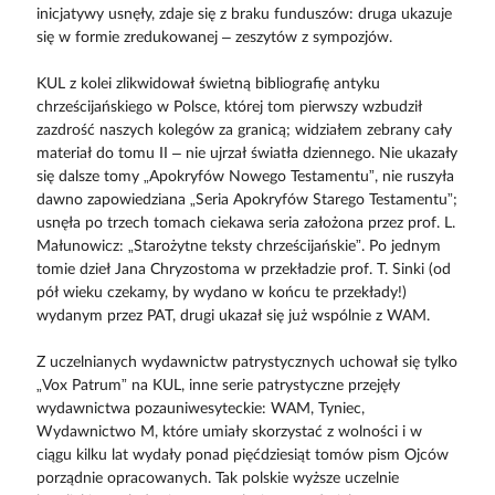
inicjatywy usnęły, zdaje się z braku funduszów: druga ukazuje
się w formie zredukowanej – zeszytów z sympozjów.
KUL z kolei zlikwidował świetną bibliografię antyku
chrześcijańskiego w Polsce, której tom pierwszy wzbudził
zazdrość naszych kolegów za granicą; widziałem zebrany cały
materiał do tomu II – nie ujrzał światła dziennego. Nie ukazały
się dalsze tomy „Apokryfów Nowego Testamentu”, nie ruszyła
dawno zapowiedziana „Seria Apokryfów Starego Testamentu”;
usnęła po trzech tomach ciekawa seria założona przez prof. L.
Małunowicz: „Starożytne teksty chrześcijańskie”. Po jednym
tomie dzieł Jana Chryzostoma w przekładzie prof. T. Sinki (od
pół wieku czekamy, by wydano w końcu te przekłady!)
wydanym przez PAT, drugi ukazał się już wspólnie z WAM.
Z uczelnianych wydawnictw patrystycznych uchował się tylko
„Vox Patrum” na KUL, inne serie patrystyczne przejęły
wydawnictwa pozauniwesyteckie: WAM, Tyniec,
Wydawnictwo M, które umiały skorzystać z wolności i w
ciągu kilku lat wydały ponad pięćdziesiąt tomów pism Ojców
porządnie opracowanych. Tak polskie wyższe uczelnie