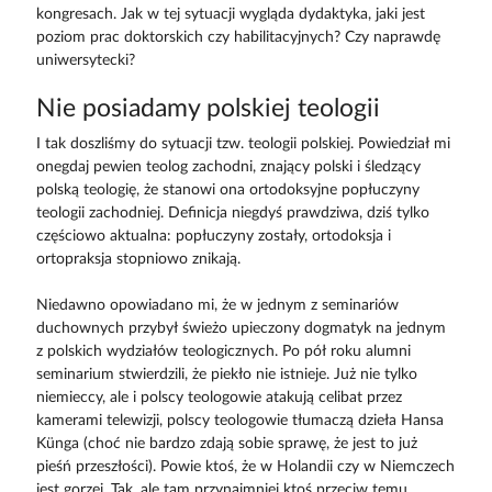
kongresach. Jak w tej sytuacji wygląda dydaktyka, jaki jest
poziom prac doktorskich czy habilitacyjnych? Czy naprawdę
uniwersytecki?
Nie posiadamy polskiej teologii
I tak doszliśmy do sytuacji tzw. teologii polskiej. Powiedział mi
onegdaj pewien teolog zachodni, znający polski i śledzący
polską teologię, że stanowi ona ortodoksyjne popłuczyny
teologii zachodniej. Definicja niegdyś prawdziwa, dziś tylko
częściowo aktualna: popłuczyny zostały, ortodoksja i
ortopraksja stopniowo znikają.
Niedawno opowiadano mi, że w jednym z seminariów
duchownych przybył świeżo upieczony dogmatyk na jednym
z polskich wydziałów teologicznych. Po pół roku alumni
seminarium stwierdzili, że piekło nie istnieje. Już nie tylko
niemieccy, ale i polscy teologowie atakują celibat przez
kamerami telewizji, polscy teologowie tłumaczą dzieła Hansa
Künga (choć nie bardzo zdają sobie sprawę, że jest to już
pieśń przeszłości). Powie ktoś, że w Holandii czy w Niemczech
jest gorzej. Tak, ale tam przynajmniej ktoś przeciw temu