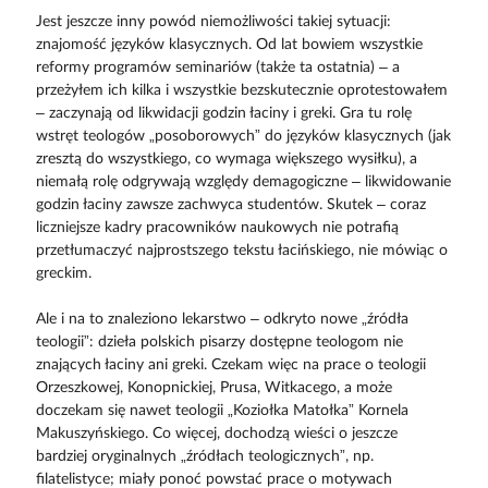
Jest jeszcze inny powód niemożliwości takiej sytuacji:
znajomość języków klasycznych. Od lat bowiem wszystkie
reformy programów seminariów (także ta ostatnia) – a
przeżyłem ich kilka i wszystkie bezskutecznie oprotestowałem
– zaczynają od likwidacji godzin łaciny i greki. Gra tu rolę
wstręt teologów „posoborowych” do języków klasycznych (jak
zresztą do wszystkiego, co wymaga większego wysiłku), a
niemałą rolę odgrywają względy demagogiczne – likwidowanie
godzin łaciny zawsze zachwyca studentów. Skutek – coraz
liczniejsze kadry pracowników naukowych nie potrafią
przetłumaczyć najprostszego tekstu łacińskiego, nie mówiąc o
greckim.
Ale i na to znaleziono lekarstwo – odkryto nowe „źródła
teologii”: dzieła polskich pisarzy dostępne teologom nie
znających łaciny ani greki. Czekam więc na prace o teologii
Orzeszkowej, Konopnickiej, Prusa, Witkacego, a może
doczekam się nawet teologii „Koziołka Matołka” Kornela
Makuszyńskiego. Co więcej, dochodzą wieści o jeszcze
bardziej oryginalnych „źródłach teologicznych”, np.
filatelistyce; miały ponoć powstać prace o motywach