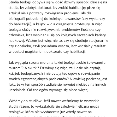
Studia teologii odbywa się w dość dziwny sposób: idzie się na
studia, by zdobyć doktorat, by zrobić habilitację; pisze się
artykuł nie z potrzeby rozwiązania problemu, ale dla
bibliografii potrzebnej do kolejnych awansów (czy wystarczy
do habilitacji?), a książki – dla osiągnięcia profesury. A więc
teologia służy nie rozwiązywaniu problemów Kościoła czy
człowieka, lecz wspinaniu się po kolejnych szczeblach kariery
naukowej. Ważne jest więc nie to, czy się studiuje stacjonarnie
czy z doskoku, czyli posiadana wiedza, lecz widzialny rezultat
w postaci magisterium, doktoratu czy habilitacji.
Jak wygląda strona moralna takiej teologii „sobie śpiewanej a
muzom”? A skutki? Dziwimy się więc, że ludzie nie czytają
książek teologicznych i nie pytają teologów o rozwiązanie
swoich egzystencjalnych problemów? Niewielką pociechą jest
fakt, że w ten sposób studiuje się również niekiedy na innych
uczelniach. Od teologów wymaga się nieco więcej.
Wróćmy do studiów. Jeśli nawet weźmiemy te wszystkie
studia razem, to wykształciła się zaledwie nieliczna grupa
teologów, która nie wystarczała już wtedy nawet na