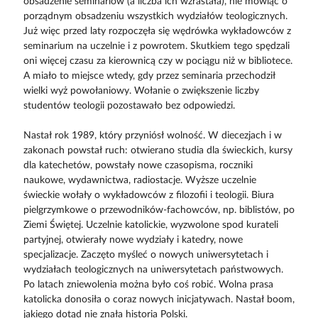
obsadzenie seminariów (a liczba ich wzrastała), nie mówiąc o
porządnym obsadzeniu wszystkich wydziałów teologicznych.
Już więc przed laty rozpoczęła się wędrówka wykładowców z
seminarium na uczelnie i z powrotem. Skutkiem tego spędzali
oni więcej czasu za kierownicą czy w pociągu niż w bibliotece.
A miało to miejsce wtedy, gdy przez seminaria przechodził
wielki wyż powołaniowy. Wołanie o zwiększenie liczby
studentów teologii pozostawało bez odpowiedzi.
Nastał rok 1989, który przyniósł wolność. W diecezjach i w
zakonach powstał ruch: otwierano studia dla świeckich, kursy
dla katechetów, powstały nowe czasopisma, roczniki
naukowe, wydawnictwa, radiostacje. Wyższe uczelnie
świeckie wołały o wykładowców z filozofii i teologii. Biura
pielgrzymkowe o przewodników-fachowców, np. biblistów, po
Ziemi Świętej. Uczelnie katolickie, wyzwolone spod kurateli
partyjnej, otwierały nowe wydziały i katedry, nowe
specjalizacje. Zaczęto myśleć o nowych uniwersytetach i
wydziałach teologicznych na uniwersytetach państwowych.
Po latach zniewolenia można było coś robić. Wolna prasa
katolicka donosiła o coraz nowych inicjatywach. Nastał boom,
jakiego dotąd nie znała historia Polski.