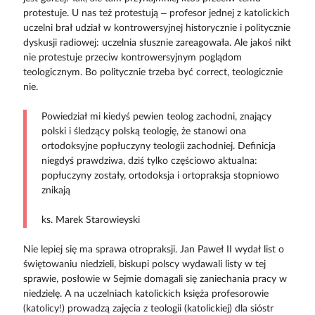
protestuje. U nas też protestują – profesor jednej z katolickich
uczelni brał udział w kontrowersyjnej historycznie i politycznie
dyskusji radiowej: uczelnia słusznie zareagowała. Ale jakoś nikt
nie protestuje przeciw kontrowersyjnym poglądom
teologicznym. Bo politycznie trzeba być correct, teologicznie
nie.
Powiedział mi kiedyś pewien teolog zachodni, znający
polski i śledzący polską teologię, że stanowi ona
ortodoksyjne popłuczyny teologii zachodniej. Definicja
niegdyś prawdziwa, dziś tylko częściowo aktualna:
popłuczyny zostały, ortodoksja i ortopraksja stopniowo
znikają
ks. Marek Starowieyski
Nie lepiej się ma sprawa otropraksji. Jan Paweł II wydał list o
świętowaniu niedzieli, biskupi polscy wydawali listy w tej
sprawie, posłowie w Sejmie domagali się zaniechania pracy w
niedzielę. A na uczelniach katolickich księża profesorowie
(katolicy!) prowadzą zajęcia z teologii (katolickiej) dla sióstr