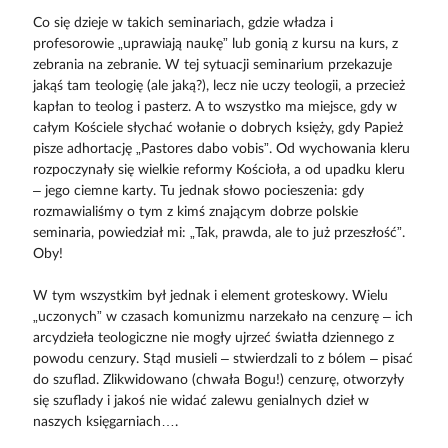
Co się dzieje w takich seminariach, gdzie władza i
profesorowie „uprawiają naukę” lub gonią z kursu na kurs, z
zebrania na zebranie. W tej sytuacji seminarium przekazuje
jakąś tam teologię (ale jaką?), lecz nie uczy teologii, a przecież
kapłan to teolog i pasterz. A to wszystko ma miejsce, gdy w
całym Kościele słychać wołanie o dobrych księży, gdy Papież
pisze adhortację „Pastores dabo vobis”. Od wychowania kleru
rozpoczynały się wielkie reformy Kościoła, a od upadku kleru
– jego ciemne karty. Tu jednak słowo pocieszenia: gdy
rozmawialiśmy o tym z kimś znającym dobrze polskie
seminaria, powiedział mi: „Tak, prawda, ale to już przeszłość”.
Oby!
W tym wszystkim był jednak i element groteskowy. Wielu
„uczonych” w czasach komunizmu narzekało na cenzurę – ich
arcydzieła teologiczne nie mogły ujrzeć światła dziennego z
powodu cenzury. Stąd musieli – stwierdzali to z bólem – pisać
do szuflad. Zlikwidowano (chwała Bogu!) cenzurę, otworzyły
się szuflady i jakoś nie widać zalewu genialnych dzieł w
naszych księgarniach….