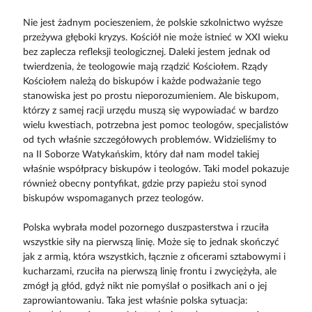
Nie jest żadnym pocieszeniem, że polskie szkolnictwo wyższe
przeżywa głęboki kryzys. Kościół nie może istnieć w XXI wieku
bez zaplecza refleksji teologicznej. Daleki jestem jednak od
twierdzenia, że teologowie mają rządzić Kościołem. Rządy
Kościołem należą do biskupów i każde podważanie tego
stanowiska jest po prostu nieporozumieniem. Ale biskupom,
którzy z samej racji urzędu muszą się wypowiadać w bardzo
wielu kwestiach, potrzebna jest pomoc teologów, specjalistów
od tych właśnie szczegółowych problemów. Widzieliśmy to
na II Soborze Watykańskim, który dał nam model takiej
właśnie współpracy biskupów i teologów. Taki model pokazuje
również obecny pontyfikat, gdzie przy papieżu stoi synod
biskupów wspomaganych przez teologów.
Polska wybrała model pozornego duszpasterstwa i rzuciła
wszystkie siły na pierwszą linię. Może się to jednak skończyć
jak z armią, która wszystkich, łącznie z oficerami sztabowymi i
kucharzami, rzuciła na pierwszą linię frontu i zwyciężyła, ale
zmógł ją głód, gdyż nikt nie pomyślał o posiłkach ani o jej
zaprowiantowaniu. Taka jest właśnie polska sytuacja: