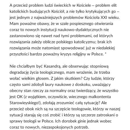
A przecież problem ludzi świeckich w Kościele – problem elit
katolickich budujących Kościół, a nie tylko krytykujących go –
jest jednym z najważniejszych problemów Kościoła XXI wieku.
Mam poważne obawy, że w szale pospiesznego otwierania
coraz to nowych instytucji naukowo-dydaktycznych nie
zastanowiono się nawet nad tymi problemami, od których
rozwiązania zależy oblicze polskiego katolicyzmu; brak ich
rozwiązania może natomiast spowodować już w niedalekiej
przyszłości bardzo poważny kryzys religijny w Polsce. *
Nie chciałbym być Kasandrą, ale obserwując stopniową
degradację życia teologicznego, mam wrażenie, że trzeba
wołać wielkim głosem. Z jakim skutkiem? Czy ludzie, którzy
często sami zdobyli laury naukowe z doskoku, uważający
obecny stan rzeczy za normalny oraz twierdzący, że wszystko
jest OK (z wyjątkiem, oczywiście, wiecznego malkontenta
Starowieyskiego!), zdołają zrozumieć całą sytuację? Ale
przecież obok nich są na szczęście teologowie, którzy w naszej
sytuacji starają się coś zrobić i którzy są szczerze zatroskani o
sprawy teologii w Polsce. Ich dorobek ginie jednak wobec
coraz to nowych, niezaspokojonych potrzeb.