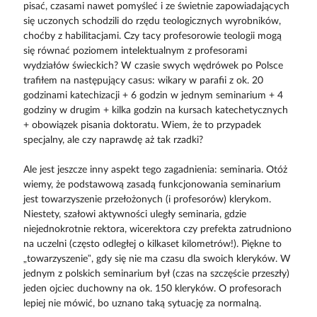
pisać, czasami nawet pomyśleć i ze świetnie zapowiadających
się uczonych schodzili do rzędu teologicznych wyrobników,
choćby z habilitacjami. Czy tacy profesorowie teologii mogą
się równać poziomem intelektualnym z profesorami
wydziałów świeckich? W czasie swych wędrówek po Polsce
trafiłem na następujący casus: wikary w parafii z ok. 20
godzinami katechizacji + 6 godzin w jednym seminarium + 4
godziny w drugim + kilka godzin na kursach katechetycznych
+ obowiązek pisania doktoratu. Wiem, że to przypadek
specjalny, ale czy naprawdę aż tak rzadki?
Ale jest jeszcze inny aspekt tego zagadnienia: seminaria. Otóż
wiemy, że podstawową zasadą funkcjonowania seminarium
jest towarzyszenie przełożonych (i profesorów) klerykom.
Niestety, szałowi aktywności uległy seminaria, gdzie
niejednokrotnie rektora, wicerektora czy prefekta zatrudniono
na uczelni (często odległej o kilkaset kilometrów!). Piękne to
„towarzyszenie”, gdy się nie ma czasu dla swoich kleryków. W
jednym z polskich seminarium był (czas na szczęście przeszły)
jeden ojciec duchowny na ok. 150 kleryków. O profesorach
lepiej nie mówić, bo uznano taką sytuację za normalną.