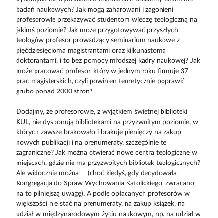
badań naukowych? Jak mogą zaharowani i zagonieni
profesorowie przekazywać studentom wiedzę teologiczną na
jakimś poziomie? Jak może przygotowywać przyszłych
teologów profesor prowadzący seminarium naukowe z
pięćdziesięcioma magistrantami oraz kilkunastoma
doktorantami, i to bez pomocy młodszej kadry naukowej? Jak
może pracować profesor, który w jednym roku firmuje 37
prac magisterskich, czyli powinien teoretycznie poprawić
grubo ponad 2000 stron?
Dodajmy, że profesorowie, z wyjątkiem świetnej biblioteki
KUL, nie dysponują bibliotekami na przyzwoitym poziomie, w
których zawsze brakowało i brakuje pieniędzy na zakup
nowych publikacji i na prenumeraty, szczególnie te
zagraniczne? Jak można otwierać nowe centra teologiczne w
miejscach, gdzie nie ma przyzwoitych bibliotek teologicznych?
Ale widocznie można… (choć kiedyś, gdy decydowała
Kongregacja do Spraw Wychowania Katolickiego, zwracano
na to pilniejszą uwagę). A podle opłacanych profesorów w
większości nie stać na prenumeraty, na zakup książek, na
udział w międzynarodowym życiu naukowym, np. na udział w