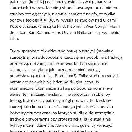
patrologia (lub jak ją nasi teologowie nazywają: „nauka o
starociach”) wprawdzie nie jest podstawowym przedmiotem
studiów teologicznych, niemniej pamiętać należy, że wielka
odnowa teologii XIX i XX w. wyszła ze studiów nad Ojcami
Kościoła: świadkami są tu kard. Newman, Yves Congar, Henri
de Lubac, Karl Rahner, Hans Urs von Baltasar – by wymienić
kilku.
Takim sposobem zlikwidowano naukę o tradycji (mówię o
starożytnej, prawdopodobnie rzecz się ma podobnie z tradycją
późniejszą, o Bizancjum nie mówię, bo tym się nikt nie
zajmuje, ale zapytam: jak można rozumieć teologię
prawosławną, nie znając Bizancjum?). Znika studium tradycji,
natomiast pojawiają się jeden po drugim instytuty
ekumeniczne. Ekumenizm stał się po Soborze normalnym
elementem naszego myślenia i nie wyobrażam sobie, by
teolog, historyk czy patrolog mógł uprawiać te dziedziny
inaczej, jak ekumenicznie. Co innego jednak, jeśli chodzi o
instytuty ekumeniczne, na których studiuje się szczególnie
tradycję prawosławną czy protestancką. Takie studia nie
byłyby niczym dziwnym. Ale nie u nas, gdzie, by wyliczyć
teologów znających się na tradycji (patrystycznej,