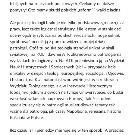
biblijnych na znaczkach pocztowych. Czekamy na dalsze
pomysły! Oto mamy skutki polskich „reform” i walki z łaciną.
Ale polskiej teologii brakuje nie tylko podstawowego narzędzia
pracy, lecz także logicznej struktury. Nie jestem w stanie dać
oceny ogólnej sytuacji na polskich wydziałach, mogę jednak
spróbować ocenić ją z punktu widzenia mojej działki:
patrologii. Otóż tu polska teologia stanowi unikat w skali
światowej: na KUL i dawnej ATK zlikwidowano patrologię na
wydziałach teologicznych. Na ATK przeniesiono ją na Wydział
Nauk Historycznych i Społecznych (sic! – przypadek iście
unikalny w dziejach teologii europejskiej: socjologia, i Ojcowie,
i historia), na KUL natomiast wprawdzie jest w strukturach
Wydziału Teologicznego, ale w Instytucie Historycznym
(dodajmy: jednym z dwóch na tymże Uniwersytecie, co budzi
wesołość w kołach naukowych Europy), tak że student
specjalizujący się w patrologii musi studiować tematy tak
ważne dla patrologa, jak czasy Napoleona, renesans, historię
Kościoła w Polsce.
Ileż czasu, sił i pieniędzy marnuje się w ten sposób! A przecież