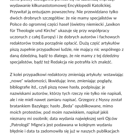
wydawanie kilkunastotomowej Encyklopedii Katolickiej.
Przywitał ją entuzjazm powszechny. Nie przewidziano tylko
dwóch drobnych szczegółów: że nie mamy specjalistów w
Polsce do ogromnej części haseł (świetny niemiecki „Lexikon
für Theologie und Kirche” ukazuje się przy współpracy
uczonych z całej Europy) i że dobrych autorów i fachowych
redaktorów trzeba porządnie opłacić. Dużą część artykułów
piszą zupełnie przypadkowi ludzie, nie mający nic wspólnego z
daną dziedziną, bądź to dlatego, że nie mamy z tej dziedziny
specjalistów, bądź też Redakcja nie potrafiła ich znaleźć.
Z kolei przypadkowi redaktorzy zmieniają artykuły: wstawiając
„nowe” wiadomości, likwidując inne, zmieniając poglądy,
bibliografie itd., czyli piszą nowe hasła, podpisując je
nazwiskami autorów, którzy tych rzeczy nie tylko nie napisali,
ale i nie mieli nawet zamiaru napisać. Grzegorz z Nyssy został
bratankiem Bazylego; hasło „Beda” opublikowane, mimo
moich protestów, pod moim nazwiskiem, napisał jakiś
nieznany mi osobnik; data wydania największej serii Ojców
„Patrologii” Migne’a jest podawana w kolejnym wydaniu
błędnie i data ta zadomowiła się już w naszych publikacjach