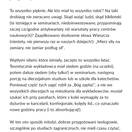
To wszystko pięknie. Ale kto miał to wszystko robić? Na taki
drobiazg nie zwracano uwagi. Skąd wziąć ludzi, skąd biblioteki
(te istniejące w seminariach, niedoinwestowane, przypominają
raczej czcigodne antykwariaty niż warsztaty pracy centrów
naukowych)? Zaaplikowano dosłownie słowa Wieszcza
(niestety, nie pierwszy raz w naszych dziejach!): „Mierz siły na
zamiary, nie zamiar podług sił”.
Wątłymi siłami, które istniały, zaczęto to wszystko łatać.
Teoretycznie wykładowca miał siedem godzin (na uczelni),
potem dalsze siedem (oby tylko!) w seminarium, następną
porcję na diecezjalnym studium lub w szkole dla katechetów.
Ponieważ część tych zajęć robił za „Bóg zapłać”, a nie we
wszystkich diecezjach są mieszkania dla wykładowców, musiał
szukać ich przy parafiach, które z kolei wymagały za to
dyżurów w kancelarii, konfesjonale, kolędy itd., co oznaczało
nowe godziny pracy (i to absorbującej!).
W ten oto sposób młodzi, dobrze przygotowani teologowie,
szczególnie po studiach zagranicznych, nie mieli czasu czytać,