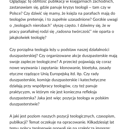
Oglądając tę obfitość publikacji w księgarniach zachodnich,
zastanawiam się, gdzie panuje kryzys teologii – tam czy w
Polsce? Czy dziwić się mamy, że księża na parafiach mają do
teologów pretensje, i to zupełnie uzasadnione? Gorzkie uwagi
o „teologach nierobach” słyszę często. I dziwimy się, że w
pracy parafialnej rodzi się „radosna twórczość” nie oparta o
jakąkolwiek teologię?
Czy porządna teologia leży u podstaw naszej działalności
duszpasterskiej? Czy organizowane akcje duszpasterskie mają
swoje zaplecze teologiczne? A przecież pojawiają się coraz
nowe wyzwania i zapytania: klonowanie, bioetyka, zasady
etyczne rządzące Unią Europejską itd. itp. Czy rady
duszpasterskie, komisje duszpasterskie i katechetyczne
działają przy współpracy teologów, czy też panuje
praktycyzm, w którym nie jest konieczna refleksja
duszpasterska? Jaka jest więc pozycja teologa w polskim
duszpasterstwie?
A jaki jest poziom naszych pozycji teologicznych, czasopism,
publikacji? Temat oczekuje na opracowanie. Kilkadziesiąt lat
temu polscy teologowie porwali się na szaleńczą imprezę: