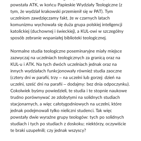
powstała ATK, w końcu Papieskie Wydziały Teologiczne (z
tym, że wydział krakowski przemienił się w PAT). Tym
uczelniom zawdzięczamy fakt, że w czarnych latach
komunizmu wychowała się duża grupa polskiej inteligencji
katolickiej (duchownej i świeckiej), a KUL-owi w szczególny
sposób zebranie wspaniałej biblioteki teologicznej.
Normalne studia teologiczne poseminaryjne miały miejsce
zazwyczaj na uczelniach teologicznych za granicą oraz na
KUL-u i ATK. Na tych dwóch uczelniach jednak oraz na
innych wydziałach funkcjonowały również studia zaoczne
(cztery dni w parafii, trzy – na uczelni lub gorzej: dzień na
uczelni, sześć dni na parafii – dodajmy: bez dnia odpoczynku).
Cokolwiek byśmy powiedzieli, te studia i te stopnie naukowe
trudno porównywać ze zdobytymi na solidnych studiach
stacjonarnych, a więc całotygodniowych na uczelni, które
jednak podejmowali tylko nieliczni studenci. Tak więc
powstały dwie wyraźne grupy teologów: tych po solidnych
studiach i tych po studiach z doskoku; niektórzy, oczywiście
te braki uzupełnili; czy jednak wszyscy?