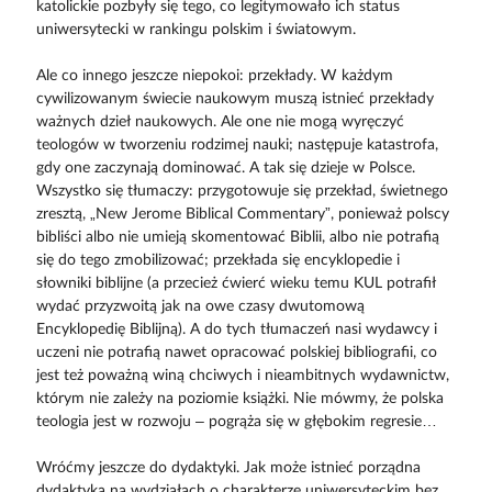
katolickie pozbyły się tego, co legitymowało ich status
uniwersytecki w rankingu polskim i światowym.
Ale co innego jeszcze niepokoi: przekłady. W każdym
cywilizowanym świecie naukowym muszą istnieć przekłady
ważnych dzieł naukowych. Ale one nie mogą wyręczyć
teologów w tworzeniu rodzimej nauki; następuje katastrofa,
gdy one zaczynają dominować. A tak się dzieje w Polsce.
Wszystko się tłumaczy: przygotowuje się przekład, świetnego
zresztą, „New Jerome Biblical Commentary”, ponieważ polscy
bibliści albo nie umieją skomentować Biblii, albo nie potrafią
się do tego zmobilizować; przekłada się encyklopedie i
słowniki biblijne (a przecież ćwierć wieku temu KUL potrafił
wydać przyzwoitą jak na owe czasy dwutomową
Encyklopedię Biblijną). A do tych tłumaczeń nasi wydawcy i
uczeni nie potrafią nawet opracować polskiej bibliografii, co
jest też poważną winą chciwych i nieambitnych wydawnictw,
którym nie zależy na poziomie książki. Nie mówmy, że polska
teologia jest w rozwoju – pogrąża się w głębokim regresie…
Wróćmy jeszcze do dydaktyki. Jak może istnieć porządna
dydaktyka na wydziałach o charakterze uniwersyteckim bez