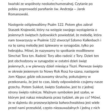
Iwański ze wspólnoty neokatechumenalnej. Czytanie po
polsku poprowadzi parafianin św. Andrzeja – Jarek
Romanowski.
Następnie odśpiewaliśmy Psalm 122. Potem głos zabrał
Staszek Krajewski, który na wstępie swojego wystąpienia o
jesiennych świętach żydowskich powiedział, że melodię, która
nam towarzyszy w Psalmie 122 stworzył Szlomo Kallenbach i
na tę samą melodię jest śpiewany w synagodze, tylko po
hebrajsku. Mówi, że nazywamy to spotkanie modlitewne
Simchat Tora tzn. Radość Tory albo radość z Tory. Dzień ten
jest obchodzony w synagodze w ostatni dzień świąt
jesiennych, a w pierwszy dzień miesiąca Tiszri. Pierwsze święto
w okresie jesiennym to Nowy Rok Rosz ha-szana, następnie
Jom Kippur, gdzie odczuwamy skruchę, pokutujemy w
przekonaniu, że jest to czas, kiedy odpowiednio czujemy nasze
grzechy. Potem Sukkot, święto Szałasów, jest to z jednej
strony święto rolnicze. Ważnym symbolem jest szałas, w
którym jest nakaz mieszkania przez tydzień, ale po co? Mówi,
że w dążeniu do przezwyciężenia bałwochwalstwa jest wiele
przed nami przeszkód, często niezauważalnych i jedną z nich