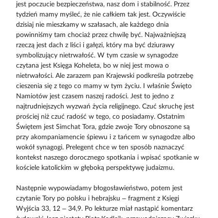
jest poczucie bezpieczeństwa, nasz dom i stabilność. Przez
tydzień mamy myśleć, że nie całkiem tak jest. Oczywiście
dzisiaj nie mieszkamy w szałasach, ale każdego dnia
powinniśmy tam chociaż przez chwilę być. Najważniejszą
rzeczą jest dach z liści i gałęzi, który ma być dziurawy
symbolizujący nietrwałość. W tym czasie w synagodze
czytana jest Księga Koheleta, bo w niej jest mowa o
nietrwałości. Ale zarazem pan Krajewski podkreśla potrzebę
cieszenia się z tego co mamy w tym życiu. I właśnie Święto
Namiotów jest czasem naszej radości. Jest to jedno z
najtrudniejszych wyzwań życia religijnego. Czuć skruchę jest
prościej niż czuć radość w tego, co posiadamy. Ostatnim
Świętem jest Simchat Tora, gdzie zwoje Tory obnoszone są
przy akompaniamencie śpiewu i z tańcem w synagodze albo
wokół synagogi. Prelegent chce w ten sposób naznaczyć
kontekst naszego dorocznego spotkania i wpisać spotkanie w
kościele katolickim w głęboką perspektywę judaizmu.
Następnie wypowiadamy błogosławieństwo, potem jest
czytanie Tory po polsku i hebrajsku – fragment z Księgi
Wyjścia 33, 12 – 34,9. Po lekturze miał nastąpić komentarz