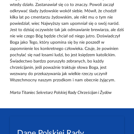
wtedy działo. Zastanawiał się co to znaczy. Powoli zaczął
odkrywać ślady żydowskie wokół siebie. Mówił, że chodził
kilka lat po cmentarzu żydowskim, ale nikt mu o tym nie
powiedział, wiec Najwyższy sam upomniał się o swój naród.
Jest to dzisiaj oczywiste tak jak odmawianie brewiarza, ale dziś
nie wie czego Bóg będzie chciał od niego jutro. Doświadczył
Boga jako Tego, który upomina się by nie poszedł w
zapomnienie los konkretnego człowieka. Czuje, że powinien
pochylać się nad losami ludzi, bo jest księdzem katolickim.
Świadectwo bardzo poruszyło zebranych, bo każdy
chrześcijanin, jeśli poważnie traktuje słowa Boga, jest
wezwany do przekazywania jak wielkie rzeczy uczynił
Wszechmocny naszym przodkom i nam obecnie żyjącym.
Marta Titaniec Sekretarz Polskiej Rady Chrześcijan i Żydów
Dane Polskiej Rady