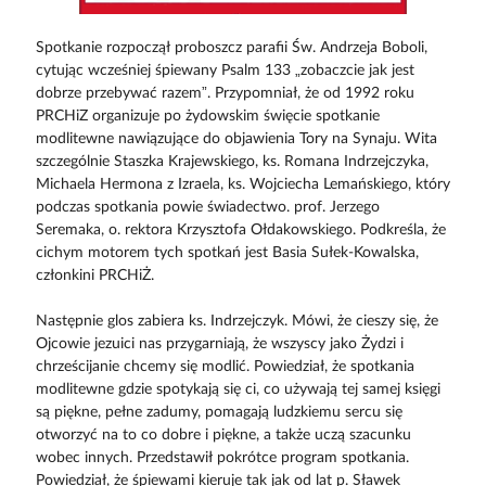
Spotkanie rozpoczął proboszcz parafii Św. Andrzeja Boboli,
cytując wcześniej śpiewany Psalm 133 „zobaczcie jak jest
dobrze przebywać razem”. Przypomniał, że od 1992 roku
PRCHiZ organizuje po żydowskim święcie spotkanie
modlitewne nawiązujące do objawienia Tory na Synaju. Wita
szczególnie Staszka Krajewskiego, ks. Romana Indrzejczyka,
Michaela Hermona z Izraela, ks. Wojciecha Lemańskiego, który
podczas spotkania powie świadectwo. prof. Jerzego
Seremaka, o. rektora Krzysztofa Ołdakowskiego. Podkreśla, że
cichym motorem tych spotkań jest Basia Sułek-Kowalska,
członkini PRCHiŻ.
Następnie glos zabiera ks. Indrzejczyk. Mówi, że cieszy się, że
Ojcowie jezuici nas przygarniają, że wszyscy jako Żydzi i
chrześcijanie chcemy się modlić. Powiedział, że spotkania
modlitewne gdzie spotykają się ci, co używają tej samej księgi
są piękne, pełne zadumy, pomagają ludzkiemu sercu się
otworzyć na to co dobre i piękne, a także uczą szacunku
wobec innych. Przedstawił pokrótce program spotkania.
Powiedział, że śpiewami kieruje tak jak od lat p. Sławek