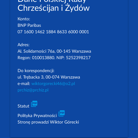
Chrześcijan i Żydów
Konto:
BNP Paribas
07 1600 1462 1884 8633 6000 0001
Adres:
Al. Solidarności 76a, 00-145 Warszawa
Regon: 010013880. NIP: 5252398217
Do korespondencji:
ul. Trębacka 3, 00-074 Warszawa
e-mail:
wiktorgorecki46@o2.pl
prchiz@prchiz.pl
picture_as_pdf
Statut
picture_as_pdf
Polityka Prywatności
Stronę prowadzi Wiktor Górecki