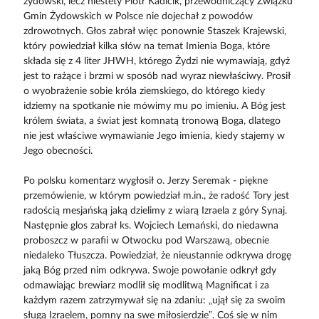
żydowski, lecz niestety Piotr Kadlcik, przewodniczący Związku
Gmin Żydowskich w Polsce nie dojechał z powodów
zdrowotnych. Głos zabrał więc ponownie Staszek Krajewski,
który powiedział kilka słów na temat Imienia Boga, które
składa się z 4 liter JHWH, którego Żydzi nie wymawiają, gdyż
jest to rażące i brzmi w sposób nad wyraz niewłaściwy. Prosił
o wyobrażenie sobie króla ziemskiego, do którego kiedy
idziemy na spotkanie nie mówimy mu po imieniu. A Bóg jest
królem świata, a świat jest komnatą tronową Boga, dlatego
nie jest właściwe wymawianie Jego imienia, kiedy stajemy w
Jego obecności.
Po polsku komentarz wygłosił o. Jerzy Seremak - piękne
przemówienie, w którym powiedział m.in., że radość Tory jest
radością mesjańską jaką dzielimy z wiarą Izraela z góry Synaj.
Następnie glos zabrał ks. Wojciech Lemański, do niedawna
proboszcz w parafii w Otwocku pod Warszawą, obecnie
niedaleko Tłuszcza. Powiedział, że nieustannie odkrywa drogę
jaką Bóg przed nim odkrywa. Swoje powołanie odkrył gdy
odmawiając brewiarz modlił się modlitwą Magnificat i za
każdym razem zatrzymywał się na zdaniu: „ujął się za swoim
sługą Izraelem, pomny na swe miłosierdzie”. Coś się w nim