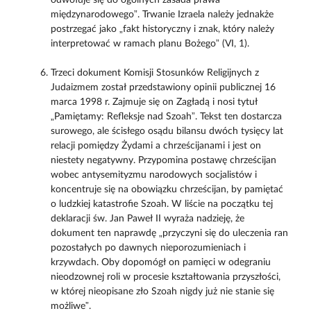
międzynarodowego”. Trwanie Izraela należy jednakże
postrzegać jako „fakt historyczny i znak, który należy
interpretować w ramach planu Bożego” (VI, 1).
Trzeci dokument Komisji Stosunków Religijnych z
Judaizmem został przedstawiony opinii publicznej 16
marca 1998 r. Zajmuje się on Zagładą i nosi tytuł
„Pamiętamy: Refleksje nad Szoah”. Tekst ten dostarcza
surowego, ale ścisłego osądu bilansu dwóch tysięcy lat
relacji pomiędzy Żydami a chrześcijanami i jest on
niestety negatywny. Przypomina postawę chrześcijan
wobec antysemityzmu narodowych socjalistów i
koncentruje się na obowiązku chrześcijan, by pamiętać
o ludzkiej katastrofie Szoah. W liście na początku tej
deklaracji św. Jan Paweł II wyraża nadzieję, że
dokument ten naprawdę „przyczyni się do uleczenia ran
pozostałych po dawnych nieporozumieniach i
krzywdach. Oby dopomógł on pamięci w odegraniu
nieodzownej roli w procesie kształtowania przyszłości,
w której nieopisane zło Szoah nigdy już nie stanie się
możliwe”.