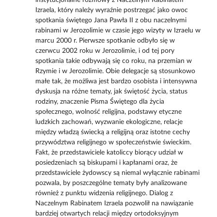
Izraela, który należy wyraźnie postrzegać jako owoc
spotkania świętego Jana Pawła II z obu naczelnymi
rabinami w Jerozolimie w czasie jego wizyty w Izraelu w
marcu 2000 r. Pierwsze spotkanie odbyło się w
czerwcu 2002 roku w Jerozolimie, i od tej pory
spotkania takie odbywają się co roku, na przemian w
Rzymie i w Jerozolimie. Obie delegacje są stosunkowo
małe tak, że możliwa jest bardzo osobista i intensywna
dyskusja na różne tematy, jak świętość życia, status
rodziny, znaczenie Pisma Świętego dla życia
społecznego, wolność religijna, podstawy etyczne
ludzkich zachowań, wyzwanie ekologiczne, relacje
między władzą świecką a religijną oraz istotne cechy
przywództwa religijnego w społeczeństwie świeckim.
Fakt, że przedstawiciele katoliccy biorący udział w
posiedzeniach są biskupami i kapłanami oraz, że
przedstawiciele żydowscy są niemal wyłącznie rabinami
pozwala, by poszczególne tematy były analizowane
również z punktu widzenia religijnego. Dialog z
Naczelnym Rabinatem Izraela pozwolił na nawiązanie
bardziej otwartych relacji między ortodoksyjnym