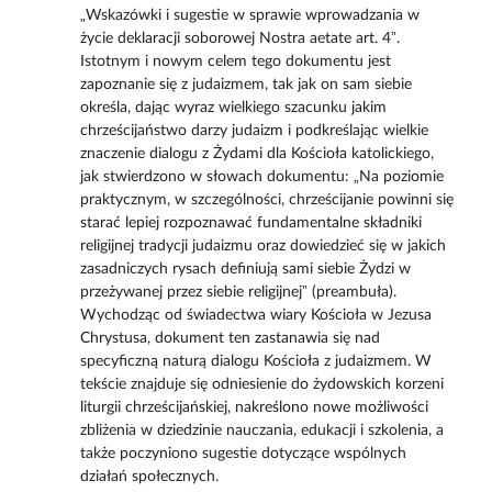
„Wskazówki i sugestie w sprawie wprowadzania w
życie deklaracji soborowej Nostra aetate art. 4”.
Istotnym i nowym celem tego dokumentu jest
zapoznanie się z judaizmem, tak jak on sam siebie
określa, dając wyraz wielkiego szacunku jakim
chrześcijaństwo darzy judaizm i podkreślając wielkie
znaczenie dialogu z Żydami dla Kościoła katolickiego,
jak stwierdzono w słowach dokumentu: „Na poziomie
praktycznym, w szczególności, chrześcijanie powinni się
starać lepiej rozpoznawać fundamentalne składniki
religijnej tradycji judaizmu oraz dowiedzieć się w jakich
zasadniczych rysach definiują sami siebie Żydzi w
przeżywanej przez siebie religijnej” (preambuła).
Wychodząc od świadectwa wiary Kościoła w Jezusa
Chrystusa, dokument ten zastanawia się nad
specyficzną naturą dialogu Kościoła z judaizmem. W
tekście znajduje się odniesienie do żydowskich korzeni
liturgii chrześcijańskiej, nakreślono nowe możliwości
zbliżenia w dziedzinie nauczania, edukacji i szkolenia, a
także poczyniono sugestie dotyczące wspólnych
działań społecznych.