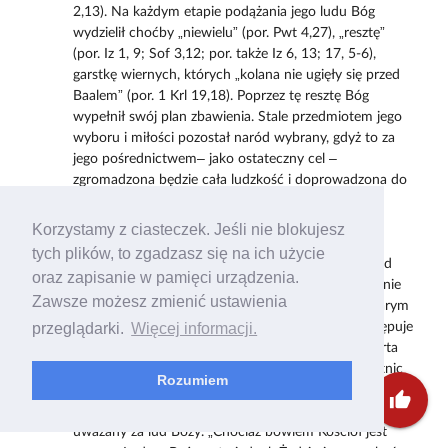
2,13). Na każdym etapie podążania jego ludu Bóg
wydzielił choćby „niewielu” (por. Pwt 4,27), „resztę”
(por. Iz 1, 9; Sof 3,12; por. także Iz 6, 13; 17, 5-6),
garstkę wiernych, których „kolana nie ugięły się przed
Baalem” (por. 1 Krl 19,18). Poprzez tę resztę Bóg
wypełnił swój plan zbawienia. Stale przedmiotem jego
wyboru i miłości pozostał naród wybrany, gdyż to za
jego pośrednictwem– jako ostateczny cel –
zgromadzona będzie cała ludzkość i doprowadzona do
Niego u kres czasów.
Korzystamy z ciasteczek. Jeśli nie blokujesz
Kościół jest nazywany nowym ludem Bożym (por.
tych plików, to zgadzasz się na ich użycie
„Nostra aetate”, art. 4), ale nie w tym sensie, aby lud
oraz zapisanie w pamięci urządzenia.
Boży Izraela przestał istnieć. Kościół „został cudownie
Zawsze możesz zmienić ustawienia
przygotowany w historii narodu izraelskiego i w starym
przymierzu” („Lumen gentium”, 2). Kościół nie zastępuje
przeglądarki.
Więcej informacji.
ludu Bożego Izraela, ponieważ jako wspólnota oparta
na Chrystusie stanowi on w Nim wypełnienie obietnic
Rozumiem
danych Izraelowi. To nie znaczy, że Izrael nie
thumb_up
osiągnąwszy takiego wypełnienia, nie może już być
uważany za lud Boży. „Chociaż bowiem Kościół jest