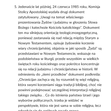
Jedenaście lat później, 24 czerwca 1985 roku, Komisja
Stolicy Apostolskiej wydała drugi dokument
zatytułowany „Uwagi na temat właściwego
prezentowania Żydów i judaizmu w głoszeniu Słowa
Bożego i katechezie Kościoła katolickiego”. Dokument
ten ma silniejszą orientację teologicznoegzegetyczną,
ponieważ zastanawia się nad relacją między Starym a
Nowym Testamentem, opisuje żydowskie korzenie
wiary chrześcijańskiej, objaśnia w jaki sposób „Żydzi” są
przedstawiani w Nowym Testamencie, wskazuje na
podobieństwa w liturgii, przede wszystkim w wielkich
świętach roku kościelnego oraz pokrótce koncentruje
się na relacji judaizmu i chrześcijaństwa w historii. W
odniesieniu do „ziemi przodków” dokument podkreśla:
„Chrześcijan zachęca się, by rozumieli tę więź religijną,
która swymi korzeniami sięga tradycji biblijnej, choć nie
powinni podejmować szczególnej interpretacji religijnej
takiego związku…Co do istnienia państwa Izrael i jego
wyborów politycznych, trzeba je widzieć w
perspektywie, która nie jest sama w sobie religijna, lecz
odwołuje się do ogólnych zasada prawa