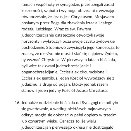
ramach wspólnoty w synagodze, przestrzegali zasad
koszerności, szabatu i wymogu obrzezania, wyznając
równocześnie, że Jezus jest Chrystusem, Mesjaszem
posłanym przez Boga dla zbawienia Izraela i całego
rodzaju ludzkiego. Wraz ze św. Pawłem
judeochrześcijanie ostatecznie otworzyli swoje
horyzonty i wykroczyli poza swoje czysto żydowskie
pochodzenie. Stopniowo zwyciężyła jego koncepcja, to
znaczy, że nie-Żyd nie musiał stać się najpierw Żydem,
by wyznać Chrystusa. W pierwszych latach Kościoła,
byli więc tak zwani judeochrześcijanie i
poganochrześcijanie, Ecclesia ex circumcisione i
Ecclesia ex gentibus, jeden Kościół wywodzący się z
judaizmu, a drugi od pogan, którzy jednak razem
stanowili jeden jedyny Kościół Jezusa Chrystusa.
Jednakże oddzielenie Kościoła od Synagogi nie odbyło
się gwałtownie, a według niektórych najnowszych
odkryć mogło się dokonać w pełni dopiero w trzecim
lub czwartym wieku. Oznacza to, że wielu
judeochrześcijan pierwszego okresu nie dostrzegało