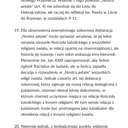
Nowego Przymierza. Właśnie z tego powodu „Nostra
aetate” (art. 4) nie odwołuje się do Listu do
Hebrajczyków, ale raczej do refleksji św. Pawła w Liście
do Rzymian, w rozdziałach 9-11.
Dla obserwatora zewnętrznego soborowa deklaracja
„Nostra aetate” może sprawiać wrażenie, że jej tekst
omawia stosunki Kościoła katolickiego z wszystkimi
religiami świata, w relacji opartej na równorzędności, ale
historia jej rozwoju i sam tekst wskazują inny kierunek.
Pierwotnie św. Jan XXIII zaproponował, aby Sobór
ogłosił Tractatus de Iudaeis, ale w końcu zapadła
decyzja o rozważeniu w „Nostra aetate” wszystkich
religii świata. Jednak czwarty art. tej deklaracji
soborowej, który zajmuje się nową relacją teologiczną z
judaizmem, stanowi niemal istotę dokumentu, w
którym również uczyniono miejsce na relacje Kościoła
katolickiego z innymi religiami. W tym sensie relacja z
judaizmem może być postrzegana jako katalizator dla
określenia relacji z innymi religiami świata.
Niemniej jednak, z teologicznego punktu widzenia