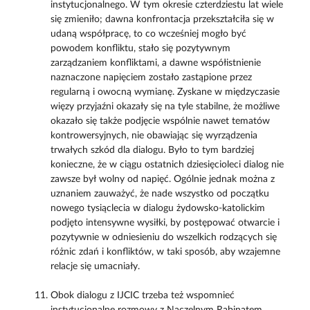
instytucjonalnego. W tym okresie czterdziestu lat wiele
się zmieniło; dawna konfrontacja przekształciła się w
udaną współpracę, to co wcześniej mogło być
powodem konfliktu, stało się pozytywnym
zarządzaniem konfliktami, a dawne współistnienie
naznaczone napięciem zostało zastąpione przez
regularną i owocną wymianę. Zyskane w międzyczasie
więzy przyjaźni okazały się na tyle stabilne, że możliwe
okazało się także podjęcie wspólnie nawet tematów
kontrowersyjnych, nie obawiając się wyrządzenia
trwałych szkód dla dialogu. Było to tym bardziej
konieczne, że w ciągu ostatnich dziesięcioleci dialog nie
zawsze był wolny od napięć. Ogólnie jednak można z
uznaniem zauważyć, że nade wszystko od początku
nowego tysiąclecia w dialogu żydowsko-katolickim
podjęto intensywne wysiłki, by postępować otwarcie i
pozytywnie w odniesieniu do wszelkich rodzących się
różnic zdań i konfliktów, w taki sposób, aby wzajemne
relacje się umacniały.
Obok dialogu z IJCIC trzeba też wspomnieć
instytucjonalne rozmowy z Naczelnym Rabinatem