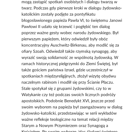
mogą zastąpić spotkań osobistych i dialogu twarzą w
twarz. Podczas gdy pierwsze kroki w dialogu żydowsko-
katolickim zostały podjęte za pontyfikatu
błogosławionego papieża Pawła VI, to świętemu Janowi
Pawłowi II udało się krzewić i pogłębić ten dialog
poprzez ważne gesty wobec narodu żydowskiego. Był
pierwszym papieżem, który odwiedził były obóz
koncentracyjny Auschwitz-Birkenau, aby modlić się za
ofiary Szoah. Odwiedził także rzymską synagogę, aby
wyrazić swoją solidarność ze wspólnotą żydowską. W
ramach historycznej pielgrzymki do Ziemi Świętej, był
także gościem państwa Izrael, gdzie uczestniczył w
spotkaniach międzyreligijnych, złożył wizytę obydwu
naczelnym rabinom i modlił się przy Ścianie Płaczu.
Stale spotykał się z grupami żydowskimi, czy to w
Watykanie czy też podczas swoich licznych podróży
apostolskich. Podobnie Benedykt XVI, jeszcze przed
swoim wyborem na papieża był zaangażowany w dialog
żydowsko-katolicki, przedstawiając w serii wykładów
ważne refleksje teologiczne na temat relacji między
Starym a Nowym Przymierzem oraz Synagogą a
Kościołem. Po swoim wyborze, idąc śladami świętego