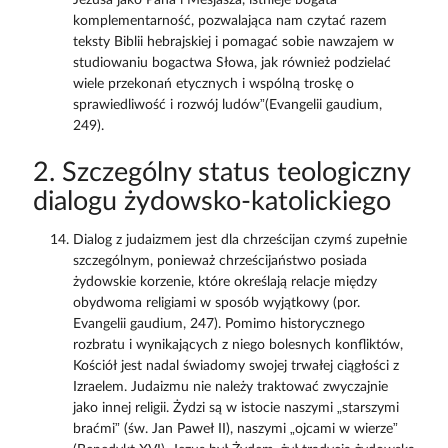
komplementarność, pozwalająca nam czytać razem
teksty Biblii hebrajskiej i pomagać sobie nawzajem w
studiowaniu bogactwa Słowa, jak również podzielać
wiele przekonań etycznych i wspólną troskę o
sprawiedliwość i rozwój ludów”(Evangelii gaudium,
249).
2. Szczególny status teologiczny
dialogu żydowsko-katolickiego
Dialog z judaizmem jest dla chrześcijan czymś zupełnie
szczególnym, ponieważ chrześcijaństwo posiada
żydowskie korzenie, które określają relacje między
obydwoma religiami w sposób wyjątkowy (por.
Evangelii gaudium, 247). Pomimo historycznego
rozbratu i wynikających z niego bolesnych konfliktów,
Kościół jest nadal świadomy swojej trwałej ciągłości z
Izraelem. Judaizmu nie należy traktować zwyczajnie
jako innej religii. Żydzi są w istocie naszymi „starszymi
braćmi” (św. Jan Paweł II), naszymi „ojcami w wierze”