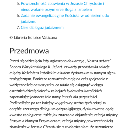
Powszechność zbawienia w Jezusie Chrystusie i
nieodwołane przymierze Boga z Izraelem
Zadanie ewangelizacyjne Kościoła w odniesieniudo
judaizmu
Cele dialoguz judaizmem
© Libreria Editrice Vaticana
Przedmowa
Przed pięćdziesięciu laty ogłoszono deklarację „Nostra aetate”
Soboru Watykańskiego II. Jej art. czwarty przedstawia relacje
między Kościołem katolickim a ludem żydowskim w nowym ujęciu
teologicznym. Poniższe rozważania mają na celu spojrzenie z
wdzięcznością na wszystko, co udało się osiągnąć w ciągu
ostatnich dziesięcioleci w relacjach żydowsko-katolickich,
zapewniając jednocześnie nowy impuls dla przyszłości.
Podkreślając po raz kolejny wyjątkowy status tych relacji w
obrębie szerszego dialogu międzyreligijnego, dyskutowane będą
kwestie teologiczne, takie jak znaczenie objawienia, relacja między
Starym a Nowym Przymierzem, relacja między powszechnością
zbawienia w Jezusie Chrystusie a stwierdzeniem, że przymierze