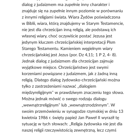
dialog z judaizmem ma zupełnie inny charakter i
znajduje się na zupełnie innym poziomie w porównaniu
z innymi religiami świata. Wiara Żydów poświadczona
w Biblii, wiara, którą znajdujemy w Starym Testamencie,
nie jest dla chrześcijan inną religią, ale podstawą ich
własnej wiary, choć oczywiście postać Jezusa jest
jedynym kluczem chrześcijańskiej interpretacji Pism
Starego Testamentu. Kamieniem węgielnym wiary
chrześcijańskiej jest Jezus (por. Dz 4,11; 1 P 2, 4- 8).
Jednak dialog z judaizmem dla chrześcijan zajmuje
wyjątkowe miejsce. Chrześcijaństwo jest swymi
korzeniami powiązane z judaizmem, jak z żadną inną
religią. Dlatego dialog żydowsko-chrześcijański można
tylko z zastrzeżeniami nazwać „dialogiem
międzyreligijnym” w prawdziwym znaczeniu tego słowa.
Można jednak mówić o swego rodzaju dialogu
„wewnątrzreligijnym” lub „wewnątrzrodzinnym”. W
swoim przemówieniu w synagodze rzymskiej w dniu 13
kwietnia 1986 r. święty papież Jan Paweł II wyraził tę
sytuację w tych słowach: „Religia żydowska nie jest dla
naszej religii rzeczywistością zewnętrzną, lecz czymś