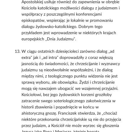
Apostolskiej usiłuje również do zapewnienia w obrębie
Kościoła katolickiego możliwości dialogu z judaizmem i
współpracy z poszczególnymi konferencjami
episkopatów, wspierając je lokalnie w promowaniu
dialogu żydowsko-katolickiego. Dobrym tego
przykładem jest wprowadzenie w niektórych krajach
europejskich „Dnia Judaizmu”.
W ciągu ostatnich dziesięcioleci zarówno dialog „ad
extra” jak i „ad intra” doprowadziły z coraz większą
jasnością do świadomości, że chrześcijanie i wyznawcy
judaizmu są nieodwołalnie współzależni, i że dialog
między nimi, z teologicznego punktu widzenia nie jest
sprawą wyboru, ale obowiązku. Żydzi i chrześcijanie
mogą się nawzajem ubogacić we wzajemnej przyjaźni.
Kościołowi, bez jego żydowskich korzeni groziłoby
zatracenie swego soteriologicznego zakotwiczenia w
historii zbawienia i popadnięcie w końcu w
ahistoryczną gnozę. Franciszek stwierdza, że „chociaż
niektóre przekonania chrześcijańskie są nie do przyjęcia
przez judaizm, a Kościół nie może wyrzec się głoszenia
Jezusa jako Pana i Mesjasza, istnieje bogata