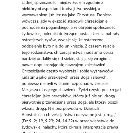
żadnej sprzeczności między życiem zgodnie z
niektórymi aspektami tradycji żydowskiej, a
wyznawaniem już Jezusa jako Chrystusa. Dopiero
wówczas, gdy większość stanowili chrześcijanie
pochodzenia pogańskiego, a w obrębie społeczności
żydowskiej polemiki dotyczące postaci Jezusa nabrały
ostrzejszych rysów, wydaje się, że ostateczne
oddzielenie było nie do uniknięcia. Z czasem relacje
tego rodzeństwa, chrześcijaństwa i judaizmu coraz
bardziej oddaliły się od siebie, stając się wrogimi a
nawet dopuszczając się nawzajem zniesławień.
Chrześcijanie często wyobrażali sobie wyznawców
judaizmu jako przeklętych przez Boga i ślepych,
ponieważ nie byli w stanie rozpoznać w Jezusie
Mesjasza niosącego zbawienie. Żydzi często postrzegali
chrześcijan jako heretyków, którzy już nie szli drogą
pierwotnie przewidzianą przez Boga, ale którzy poszli
własną drogą. Nie bez powodu w Dziejach
Apostolskich chrześcijaństwo nazywane jest „drogą”
(Dz 9, 2; 19, 9.23; 24, 14.22) w przeciwieństwie do
żydowskiej halachy, która określa interpretację prawa