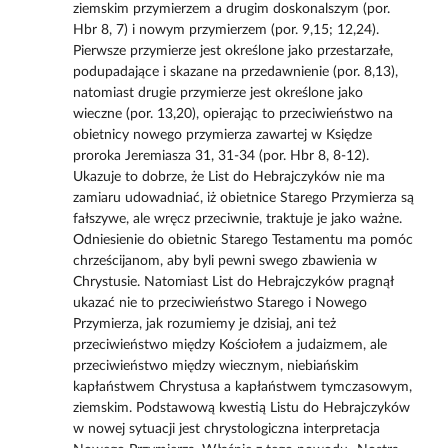
ziemskim przymierzem a drugim doskonalszym (por.
Hbr 8, 7) i nowym przymierzem (por. 9,15; 12,24).
Pierwsze przymierze jest określone jako przestarzałe,
podupadające i skazane na przedawnienie (por. 8,13),
natomiast drugie przymierze jest określone jako
wieczne (por. 13,20), opierając to przeciwieństwo na
obietnicy nowego przymierza zawartej w Księdze
proroka Jeremiasza 31, 31-34 (por. Hbr 8, 8-12).
Ukazuje to dobrze, że List do Hebrajczyków nie ma
zamiaru udowadniać, iż obietnice Starego Przymierza są
fałszywe, ale wręcz przeciwnie, traktuje je jako ważne.
Odniesienie do obietnic Starego Testamentu ma pomóc
chrześcijanom, aby byli pewni swego zbawienia w
Chrystusie. Natomiast List do Hebrajczyków pragnął
ukazać nie to przeciwieństwo Starego i Nowego
Przymierza, jak rozumiemy je dzisiaj, ani też
przeciwieństwo między Kościołem a judaizmem, ale
przeciwieństwo między wiecznym, niebiańskim
kapłaństwem Chrystusa a kapłaństwem tymczasowym,
ziemskim. Podstawową kwestią Listu do Hebrajczyków
w nowej sytuacji jest chrystologiczna interpretacja