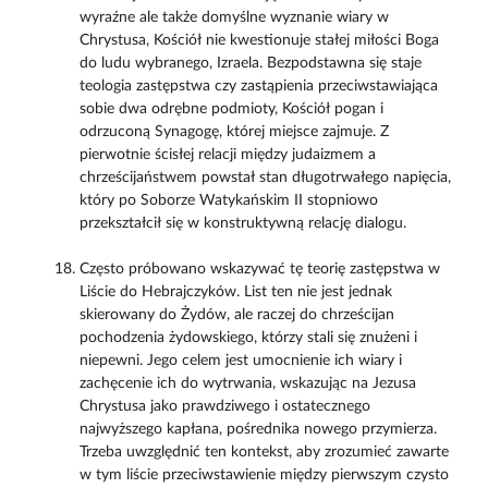
wyraźne ale także domyślne wyznanie wiary w
Chrystusa, Kościół nie kwestionuje stałej miłości Boga
do ludu wybranego, Izraela. Bezpodstawna się staje
teologia zastępstwa czy zastąpienia przeciwstawiająca
sobie dwa odrębne podmioty, Kościół pogan i
odrzuconą Synagogę, której miejsce zajmuje. Z
pierwotnie ścisłej relacji między judaizmem a
chrześcijaństwem powstał stan długotrwałego napięcia,
który po Soborze Watykańskim II stopniowo
przekształcił się w konstruktywną relację dialogu.
Często próbowano wskazywać tę teorię zastępstwa w
Liście do Hebrajczyków. List ten nie jest jednak
skierowany do Żydów, ale raczej do chrześcijan
pochodzenia żydowskiego, którzy stali się znużeni i
niepewni. Jego celem jest umocnienie ich wiary i
zachęcenie ich do wytrwania, wskazując na Jezusa
Chrystusa jako prawdziwego i ostatecznego
najwyższego kapłana, pośrednika nowego przymierza.
Trzeba uwzględnić ten kontekst, aby zrozumieć zawarte
w tym liście przeciwstawienie między pierwszym czysto