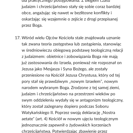
dla praktycznego postępowania. Z biegiem czasu
judaizm i chrześcijaństwo stały się sobie coraz bardziej
obce, angażując się nawet w bezlitosne konflikty i
oskarżając się wzajemnie o zejście z drogi przepisanej
przez Boga.
Wśród wielu Ojców Kościoła stale znajdowała uznanie
tak zwana teoria zastępstwa lub zastąpienia, stanowiąc
w średniowieczu obiegową podstawę teologiczną relacji
z judaizmem: obietnice i zobowiązania Boga nie mają
już zastosowania do Izraela, ponieważ nie rozpoznał on
Jezusa jako Mesjasza i Syna Bożego, ale zostały
przeniesione na Kościół Jezusa Chrystusa, który od tej
pory stał się prawdziwym „nowym Izraelem”, nowym
narodem wybranym Boga. Zrodzone z tej samej ziemi,
judaizm i chrześcijaństwo na przestrzeni wieków po
swym oddzieleniu wydały się w antagonizm teologiczny,
który został zażegnany dopiero podczas Soboru
Watykańskiego II. Poprzez swoją deklarację „Nostra
aetate” (art. 4) Kościół w nowym ujęciu teologicznym
jednoznacznie zapewnił o żydowskich korzeniach
chrześcijaństwa. Potwierdzając zbawienie przez