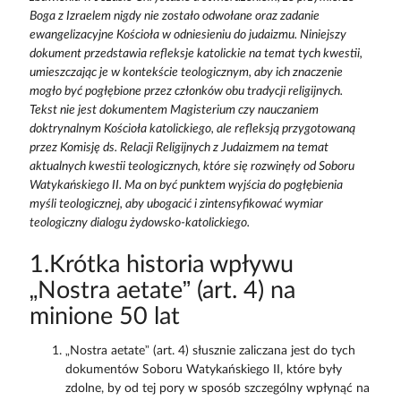
Boga z Izraelem nigdy nie zostało odwołane oraz zadanie
ewangelizacyjne Kościoła w odniesieniu do judaizmu. Niniejszy
dokument przedstawia refleksje katolickie na temat tych kwestii,
umieszczając je w kontekście teologicznym, aby ich znaczenie
mogło być pogłębione przez członków obu tradycji religijnych.
Tekst nie jest dokumentem Magisterium czy nauczaniem
doktrynalnym Kościoła katolickiego, ale refleksją przygotowaną
przez Komisję ds. Relacji Religijnych z Judaizmem na temat
aktualnych kwestii teologicznych, które się rozwinęły od Soboru
Watykańskiego II. Ma on być punktem wyjścia do pogłębienia
myśli teologicznej, aby ubogacić i zintensyfikować wymiar
teologiczny dialogu żydowsko-katolickiego.
1.Krótka historia wpływu
„Nostra aetate” (art. 4) na
minione 50 lat
„Nostra aetate” (art. 4) słusznie zaliczana jest do tych
dokumentów Soboru Watykańskiego II, które były
zdolne, by od tej pory w sposób szczególny wpłynąć na