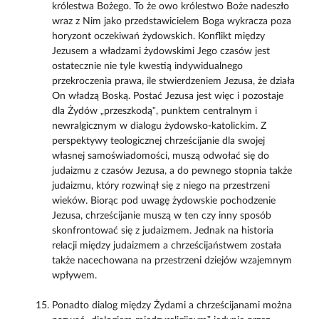
królestwa Bożego. To że owo królestwo Boże nadeszło
wraz z Nim jako przedstawicielem Boga wykracza poza
horyzont oczekiwań żydowskich. Konflikt między
Jezusem a władzami żydowskimi Jego czasów jest
ostatecznie nie tyle kwestią indywidualnego
przekroczenia prawa, ile stwierdzeniem Jezusa, że działa
On władzą Boską. Postać Jezusa jest więc i pozostaje
dla Żydów „przeszkodą”, punktem centralnym i
newralgicznym w dialogu żydowsko-katolickim. Z
perspektywy teologicznej chrześcijanie dla swojej
własnej samoświadomości, muszą odwołać się do
judaizmu z czasów Jezusa, a do pewnego stopnia także
judaizmu, który rozwinął się z niego na przestrzeni
wieków. Biorąc pod uwagę żydowskie pochodzenie
Jezusa, chrześcijanie muszą w ten czy inny sposób
skonfrontować się z judaizmem. Jednak na historia
relacji między judaizmem a chrześcijaństwem została
także nacechowana na przestrzeni dziejów wzajemnym
wpływem.
Ponadto dialog między Żydami a chrześcijanami można