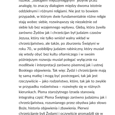
nazwać „dialogiem międzyreligijnym” jedynie przez
analogię, to znaczy dialogiem między dwoma istotnie
oddzielnymi i różnymi religiami. Nie jest to bowiem
przypadek, w którym dwie fundamentalnie różne religie
stają wobec siebie, rozwinąwszy się niezależnie od
siebie lub bez wzajemnego wpływu. Glebą, która żywiła
zarówno Żydów jak i chrześcijan był judaizm czasów
Jezusa, który nie tylko wniósł walny wkład w
chrześcijaństwo, ale także, po zburzeniu Świątyni w
roku 70., w pobiblijny judaizm rabiniczny, który musiał
się wtedy obyć bez kultu ofiarniczego i w swoim
późniejszym rozwoju musiał polegać wyłącznie na
modlitwie i interpretacji zarówno pisemnej jak i ustnej
Boskiego objawienia. Tak więc Żydzi i chrześcijanie mają
tę samą matkę i mogą być postrzegani, tak jak jest
rzeczywiście – jako rodzeństwo, które, tak jak to zwykle
w przypadku rodzeństwa – rozwinęło się w różnych
kierunkach. Pisma starożytnego Izraela stanowią
integralną część Pisma Świętego zarówno judaizmu jak i
chrześcijaństwa, rozumianego przez obydwa jako słowo
Boże, historia objawienia i zbawienia. Pierwsi
chrześcijanie byli Żydami i oczywiście gromadzili się w