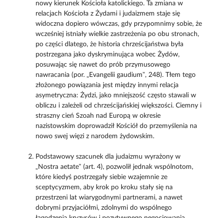
nowy kierunek Kościoła katolickiego. Ta zmiana w
relacjach Kościoła z Żydami i judaizmem staje się
widoczna dopiero wówczas, gdy przypomnimy sobie, że
wcześniej istniały wielkie zastrzeżenia po obu stronach,
po części dlatego, że historia chrześcijaństwa była
postrzegana jako dyskryminująca wobec Żydów,
posuwając się nawet do prób przymusowego
nawracania (por. „Evangelii gaudium”, 248). Tłem tego
złożonego powiązania jest między innymi relacja
asymetryczna: Żydzi, jako mniejszość często stawali w
obliczu i zależeli od chrześcijańskiej większości. Ciemny i
straszny cień Szoah nad Europą w okresie
nazistowskim doprowadził Kościół do przemyślenia na
nowo swej więzi z narodem żydowskim.
Podstawowy szacunek dla judaizmu wyrażony w
„Nostra aetate” (art. 4), pozwolił jednak wspólnotom,
które kiedyś postrzegały siebie wzajemnie ze
sceptycyzmem, aby krok po kroku stały się na
przestrzeni lat wiarygodnymi partnerami, a nawet
dobrymi przyjaciółmi, zdolnymi do wspólnego
łagodzenia kryzysów i pozytywnego negocjowania