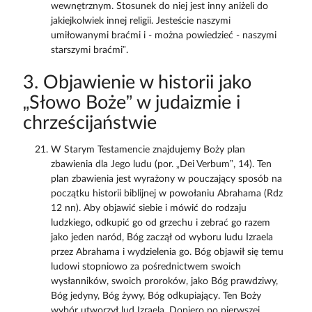
wewnętrznym. Stosunek do niej jest inny aniżeli do
jakiejkolwiek innej religii. Jesteście naszymi
umiłowanymi braćmi i - można powiedzieć - naszymi
starszymi braćmi”.
3. Objawienie w historii jako
„Słowo Boże” w judaizmie i
chrześcijaństwie
W Starym Testamencie znajdujemy Boży plan
zbawienia dla Jego ludu (por. „Dei Verbum”, 14). Ten
plan zbawienia jest wyrażony w pouczający sposób na
początku historii biblijnej w powołaniu Abrahama (Rdz
12 nn). Aby objawić siebie i mówić do rodzaju
ludzkiego, odkupić go od grzechu i zebrać go razem
jako jeden naród, Bóg zaczął od wyboru ludu Izraela
przez Abrahama i wydzielenia go. Bóg objawił się temu
ludowi stopniowo za pośrednictwem swoich
wysłanników, swoich proroków, jako Bóg prawdziwy,
Bóg jedyny, Bóg żywy, Bóg odkupiający. Ten Boży
wybór utworzył lud Izraela. Dopiero po pierwszej