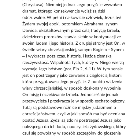
(Chrystusa). Niemniej jednak Jego przyjście wywołało
dramat, którego konsekwencje wciąż są dziś
odczuwalne. W pełni i całkowicie człowiek, Jezus był
Żydem swojej epoki, potomkiem Abrahama, synem
Dawida, ukształtowanym przez całą tradycję Izraela,
dziedzicem proroków, stawia siebie w kontynuacji ze
swoim ludem i jego historią. Z drugiej strony jest On, w
świetle wiary chrześcijańskiej, samym Bogiem - Synem
– i wykracza poza czas, historię, i każdą ziemską
rzeczywistość. Wspólnota tych, którzy w Niego wierzą
wyznaje Jego bóstwo (por. Flp 2, 6-11). W tym sensie
jest on postrzegany jako zerwanie z ciągłością historii,
która przygotowała Jego przyjście. Z punktu widzenia
wiary chrześcijańskiej, w sposób doskonały wypełnia
On misję i oczekiwanie Izraela. Jednocześnie jednak
przezwycięża i przekracza je w sposób eschatologiczny.
Tutaj są podstawowe różnice między judaizmem a
chrześcijaństwem, czyli w jaki sposób ma być oceniana
postać Jezusa. Żydzi są zdolni postrzegać Jezusa jako
należącego do ich ludu, nauczyciela żydowskiego, który
czuł się powołany w sposób szczególny do głoszenia