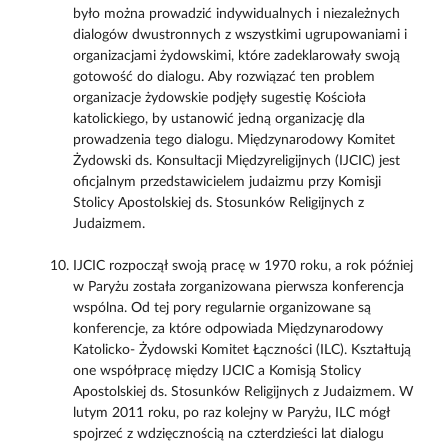
było można prowadzić indywidualnych i niezależnych
dialogów dwustronnych z wszystkimi ugrupowaniami i
organizacjami żydowskimi, które zadeklarowały swoją
gotowość do dialogu. Aby rozwiązać ten problem
organizacje żydowskie podjęły sugestię Kościoła
katolickiego, by ustanowić jedną organizację dla
prowadzenia tego dialogu. Międzynarodowy Komitet
Żydowski ds. Konsultacji Międzyreligijnych (IJCIC) jest
oficjalnym przedstawicielem judaizmu przy Komisji
Stolicy Apostolskiej ds. Stosunków Religijnych z
Judaizmem.
IJCIC rozpoczął swoją pracę w 1970 roku, a rok później
w Paryżu została zorganizowana pierwsza konferencja
wspólna. Od tej pory regularnie organizowane są
konferencje, za które odpowiada Międzynarodowy
Katolicko- Żydowski Komitet Łączności (ILC). Kształtują
one współpracę między IJCIC a Komisją Stolicy
Apostolskiej ds. Stosunków Religijnych z Judaizmem. W
lutym 2011 roku, po raz kolejny w Paryżu, ILC mógł
spojrzeć z wdzięcznością na czterdzieści lat dialogu