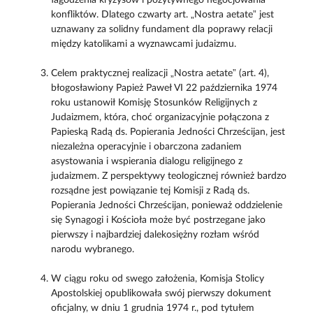
konfliktów. Dlatego czwarty art. „Nostra aetate” jest
uznawany za solidny fundament dla poprawy relacji
między katolikami a wyznawcami judaizmu.
Celem praktycznej realizacji „Nostra aetate” (art. 4),
błogosławiony Papież Paweł VI 22 października 1974
roku ustanowił Komisję Stosunków Religijnych z
Judaizmem, która, choć organizacyjnie połączona z
Papieską Radą ds. Popierania Jedności Chrześcijan, jest
niezależna operacyjnie i obarczona zadaniem
asystowania i wspierania dialogu religijnego z
judaizmem. Z perspektywy teologicznej również bardzo
rozsądne jest powiązanie tej Komisji z Radą ds.
Popierania Jedności Chrześcijan, ponieważ oddzielenie
się Synagogi i Kościoła może być postrzegane jako
pierwszy i najbardziej dalekosiężny rozłam wśród
narodu wybranego.
W ciągu roku od swego założenia, Komisja Stolicy
Apostolskiej opublikowała swój pierwszy dokument
oficjalny, w dniu 1 grudnia 1974 r., pod tytułem