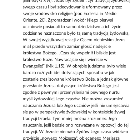
(Benedykt XVI). Jezus był Żydem, żył tradycją żydowską
swego czasu i był zdecydowanie uformowany przez
swoje środowisko religijne (por. Ecclesia in Medio
Oriente, 20). Zgromadzeni wokół Niego pierwsi
uczniowie posiadali to samo dziedzictwo a ich życie
codzienne naznaczone było tą samą tradycją żydowską.
W swojej wyjątkowej relacji z Ojcem niebieskim Jezus
miał przede wszystkim zamiar głosić nadejście
królestwa Bożego. „Czas się wypełnił i bliskie jest
królestwo Boże. Nawracajcie się i wierzcie w
Ewangelię!” (Mk 1,15). W obrębie judaizmu było wiele
bardzo różnych idei dotyczących sposobu w jaki
zostanie zrealizowane królestwo Boże, a jednak główne
przesłanie Jezusa dotyczące królestwa Bożego jest
zgodne z pewnymi przemyśleniami pewnego nurtu
myśli żydowskiej Jego czasów. Nie można zrozumieć
nauczania Jezusa lub Jego uczniów jeśli nie umiejscawia
się go w perspektywie żydowskiej w kontekście żywej
tradycji Izraela. Tym mniej można zrozumieć Jego
nauczanie, jeśli będzie ono rozważane w opozycji do tej
tradycji. W Jezusie niemało Żydów Jego czasu widziało
przyjście „nowego Mojżesza", obiecanego Mesjasza