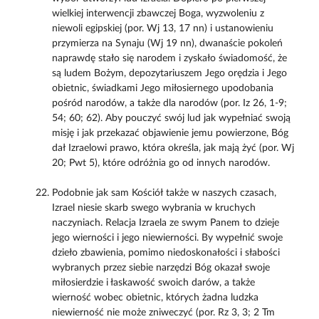
wielkiej interwencji zbawczej Boga, wyzwoleniu z
niewoli egipskiej (por. Wj 13, 17 nn) i ustanowieniu
przymierza na Synaju (Wj 19 nn), dwanaście pokoleń
naprawdę stało się narodem i zyskało świadomość, że
są ludem Bożym, depozytariuszem Jego orędzia i Jego
obietnic, świadkami Jego miłosiernego upodobania
pośród narodów, a także dla narodów (por. Iz 26, 1-9;
54; 60; 62). Aby pouczyć swój lud jak wypełniać swoją
misję i jak przekazać objawienie jemu powierzone, Bóg
dał Izraelowi prawo, która określa, jak mają żyć (por. Wj
20; Pwt 5), które odróżnia go od innych narodów.
Podobnie jak sam Kościół także w naszych czasach,
Izrael niesie skarb swego wybrania w kruchych
naczyniach. Relacja Izraela ze swym Panem to dzieje
jego wierności i jego niewierności. By wypełnić swoje
dzieło zbawienia, pomimo niedoskonałości i słabości
wybranych przez siebie narzędzi Bóg okazał swoje
miłosierdzie i łaskawość swoich darów, a także
wierność wobec obietnic, których żadna ludzka
niewierność nie może zniweczyć (por. Rz 3, 3; 2 Tm