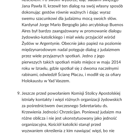
Jana Pawła II, krzewił ten dialog na swój własny sposób
dokonując gestów równie ważnych i dając wyraz
swemu szacunkowi dla judaizmu mocą swoich słów.
Kardynał Jorge Mario Bergoglio jako arcybiskup Buenos
Aires był bardzo zaangażowany w promowanie dialogu
żydowsko-katolickiego i miał wielu przyjaciół wśród
Żydów w Argentynie. Obecnie jako papież na poziomie
międzynarodowym nadal potęguje dialog z judaizmem
przez wiele przyjaznych spotkań. Jedno z jego
pierwszych takich spotkań miało miejsce w maju 2014
roku w Izraelu, gdzie spotkał się z dwoma naczelnymi
rabinami, odwiedził Ścianę Płaczu, i modlił się za ofiary
Holokaustu w Yad Vaszem.
Jeszcze przed powołaniem Komisji Stolicy Apostolskiej
istniały kontakty i więzi różnych organizacji żydowskich
za pośrednictwem ówczesnego Sekretariatu ds.
Krzewienia Jedności Chrześcijan. Ponieważ judaizm ma
różne oblicza i nie jest ukonstytuowany jako jedność
organizacyjna, Kościół katolicki stanął przed
wyzwaniem określenia z kim nawiązać więzi, bo nie