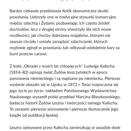
Bardzo ciekawie przedstawia Kotik ekonomiczne skutki
powstania. Uderzyły one w tradycyjne stosunki komercyjne
między szlachtą i Żydami, pozbawiając ich często źródeł
dochodów, lecz z drugiej strony stworzyły dla nich nowe
możliwości, jak choćby dzierżawa majątków, którymi nie
zawsze chciały i umiały zarządzać szlachcianki, których
mężowie zginęli w powstaniu lub odbywali wieloletnie kary za
bunt przeciw carowi.
Z kolei „Obrazki z moich lat chłopięcych” Ludwiga Kalischa
(1814–82) opisują świat Żydów leszczyńskich w epoce
panowania niemieckiego i są napisane po niemiecku. Pierwsze
wydanie ukazało się w Lipsku w 1872 r. Teraz rozpoczyna się
jego życie po życiu: nakładem Państwowego Wydawnictwa
Naukowego wyszedł polski przekład Marcina Błaszkowskiego,
badacza historii Żydów Leszna i twórczości samego Kalischa.
To zarazem pierwsze wznowienie i pierwsze tłumaczenie jego
książki od publikacji lipskiej.
Leszno opisywane przez Kalischa zamieszkują w zasadzie dwie