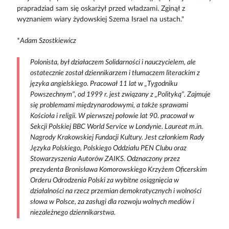
prapradziad sam się oskarżył przed władzami. Zginął z
wyznaniem wiary żydowskiej Szema Israel na ustach."
*
Adam Szostkiewicz
Polonista, był działaczem Solidarności i nauczycielem, ale
ostatecznie został dziennikarzem i tłumaczem literackim z
języka angielskiego. Pracował 11 lat w „Tygodniku
Powszechnym”, od 1999 r. jest związany z „Polityką”. Zajmuje
się problemami międzynarodowymi, a także sprawami
Kościoła i religii. W pierwszej połowie lat 90. pracował w
Sekcji Polskiej BBC World Service w Londynie. Laureat m.in.
Nagrody Krakowskiej Fundacji Kultury. Jest członkiem Rady
Języka Polskiego, Polskiego Oddziału PEN Clubu oraz
Stowarzyszenia Autorów ZAIKS. Odznaczony przez
prezydenta Bronisława Komorowskiego Krzyżem Oficerskim
Orderu Odrodzenia Polski za wybitne osiągnięcia w
działalności na rzecz przemian demokratycznych i wolności
słowa w Polsce, za zasługi dla rozwoju wolnych mediów i
niezależnego dziennikarstwa.