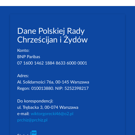
Dane Polskiej Rady
Chrześcijan i Żydów
Konto:
BNP Paribas
07 1600 1462 1884 8633 6000 0001
Adres:
Al. Solidarności 76a, 00-145 Warszawa
Regon: 010013880. NIP: 5252398217
Do korespondencji:
ul. Trębacka 3, 00-074 Warszawa
e-mail:
wiktorgorecki46@o2.pl
prchiz@prchiz.pl
picture_as_pdf