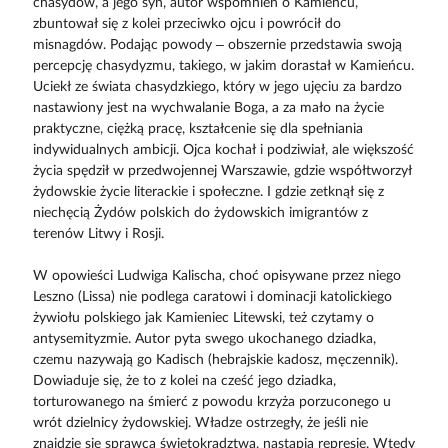
chasydów, a jego syn, autor wspomnień o Kamieńcu,
zbuntował się z kolei przeciwko ojcu i powrócił do
misnagdów. Podając powody – obszernie przedstawia swoją
percepcję chasydyzmu, takiego, w jakim dorastał w Kamieńcu.
Uciekł ze świata chasydzkiego, który w jego ujęciu za bardzo
nastawiony jest na wychwalanie Boga, a za mało na życie
praktyczne, ciężką pracę, kształcenie się dla spełniania
indywidualnych ambicji. Ojca kochał i podziwiał, ale większość
życia spędził w przedwojennej Warszawie, gdzie współtworzył
żydowskie życie literackie i społeczne. I gdzie zetknął się z
niechęcią Żydów polskich do żydowskich imigrantów z
terenów Litwy i Rosji.
W opowieści Ludwiga Kalischa, choć opisywane przez niego
Leszno (Lissa) nie podlega caratowi i dominacji katolickiego
żywiołu polskiego jak Kamieniec Litewski, też czytamy o
antysemityzmie. Autor pyta swego ukochanego dziadka,
czemu nazywają go Kadisch (hebrajskie kadosz, męczennik).
Dowiaduje się, że to z kolei na cześć jego dziadka,
torturowanego na śmierć z powodu krzyża porzuconego u
wrót dzielnicy żydowskiej. Władze ostrzegły, że jeśli nie
znajdzie się sprawca świętokradztwa, nastąpią represje. Wtedy