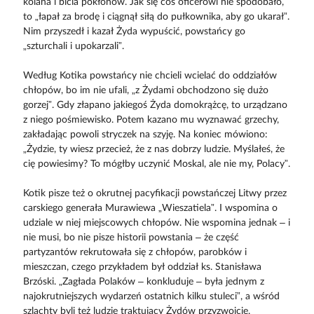
kolana i bicia pokłonów. Jak się coś oficerowi nie spodobało,
to „łapał za brodę i ciągnął siłą do pułkownika, aby go ukarał”.
Nim przyszedł i kazał Żyda wypuścić, powstańcy go
„szturchali i upokarzali”.
Według Kotika powstańcy nie chcieli wcielać do oddziałów
chłopów, bo im nie ufali, „z Żydami obchodzono się dużo
gorzej”. Gdy złapano jakiegoś Żyda domokrążcę, to urządzano
z niego pośmiewisko. Potem kazano mu wyznawać grzechy,
zakładając powoli stryczek na szyję. Na koniec mówiono:
„Żydzie, ty wiesz przecież, że z nas dobrzy ludzie. Myślałeś, że
cię powiesimy? To mógłby uczynić Moskal, ale nie my, Polacy”.
Kotik pisze też o okrutnej pacyfikacji powstańczej Litwy przez
carskiego generała Murawiewa „Wieszatiela”. I wspomina o
udziale w niej miejscowych chłopów. Nie wspomina jednak – i
nie musi, bo nie pisze historii powstania – że część
partyzantów rekrutowała się z chłopów, parobków i
mieszczan, czego przykładem był oddział ks. Stanisława
Brzóski. „Zagłada Polaków – konkluduje – była jednym z
najokrutniejszych wydarzeń ostatnich kilku stuleci”, a wśród
szlachty byli też ludzie traktujący Żydów przyzwoicie.