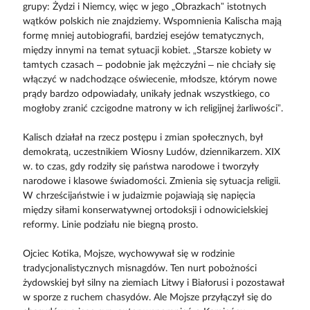
grupy: Żydzi i Niemcy, więc w jego „Obrazkach” istotnych
wątków polskich nie znajdziemy. Wspomnienia Kalischa mają
formę mniej autobiografii, bardziej esejów tematycznych,
między innymi na temat sytuacji kobiet. „Starsze kobiety w
tamtych czasach – podobnie jak mężczyźni – nie chciały się
włączyć w nadchodzące oświecenie, młodsze, którym nowe
prądy bardzo odpowiadały, unikały jednak wszystkiego, co
mogłoby zranić czcigodne matrony w ich religijnej żarliwości”.
Kalisch działał na rzecz postępu i zmian społecznych, był
demokratą, uczestnikiem Wiosny Ludów, dziennikarzem. XIX
w. to czas, gdy rodziły się państwa narodowe i tworzyły
narodowe i klasowe świadomości. Zmienia się sytuacja religii.
W chrześcijaństwie i w judaizmie pojawiają się napięcia
między siłami konserwatywnej ortodoksji i odnowicielskiej
reformy. Linie podziału nie biegną prosto.
Ojciec Kotika, Mojsze, wychowywał się w rodzinie
tradycjonalistycznych misnagdów. Ten nurt pobożności
żydowskiej był silny na ziemiach Litwy i Białorusi i pozostawał
w sporze z ruchem chasydów. Ale Mojsze przyłączył się do