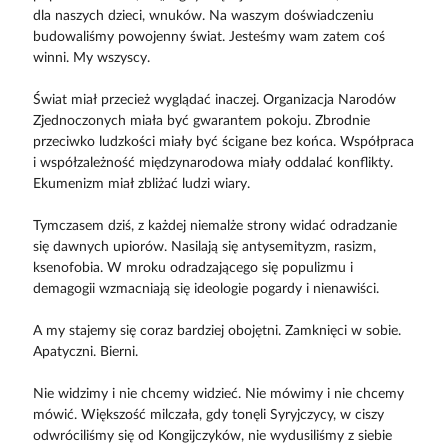
dla naszych dzieci, wnuków. Na waszym doświadczeniu
budowaliśmy powojenny świat. Jesteśmy wam zatem coś
winni. My wszyscy.
Świat miał przecież wyglądać inaczej. Organizacja Narodów
Zjednoczonych miała być gwarantem pokoju. Zbrodnie
przeciwko ludzkości miały być ścigane bez końca. Współpraca
i współzależność międzynarodowa miały oddalać konflikty.
Ekumenizm miał zbliżać ludzi wiary.
Tymczasem dziś, z każdej niemalże strony widać odradzanie
się dawnych upiorów. Nasilają się antysemityzm, rasizm,
ksenofobia. W mroku odradzającego się populizmu i
demagogii wzmacniają się ideologie pogardy i nienawiści.
A my stajemy się coraz bardziej obojętni. Zamknięci w sobie.
Apatyczni. Bierni.
Nie widzimy i nie chcemy widzieć. Nie mówimy i nie chcemy
mówić. Większość milczała, gdy tonęli Syryjczycy, w ciszy
odwróciliśmy się od Kongijczyków, nie wydusiliśmy z siebie