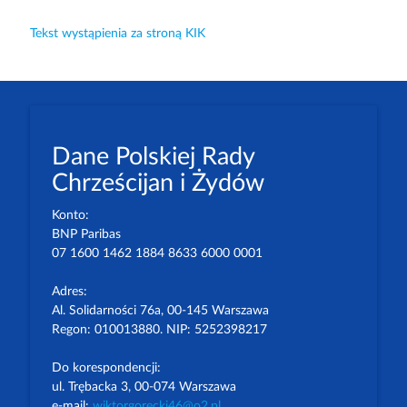
Tekst wystąpienia za stroną KIK
Dane Polskiej Rady
Chrześcijan i Żydów
Konto:
BNP Paribas
07 1600 1462 1884 8633 6000 0001
Adres:
Al. Solidarności 76a, 00-145 Warszawa
Regon: 010013880. NIP: 5252398217
Do korespondencji:
ul. Trębacka 3, 00-074 Warszawa
e-mail:
wiktorgorecki46@o2.pl