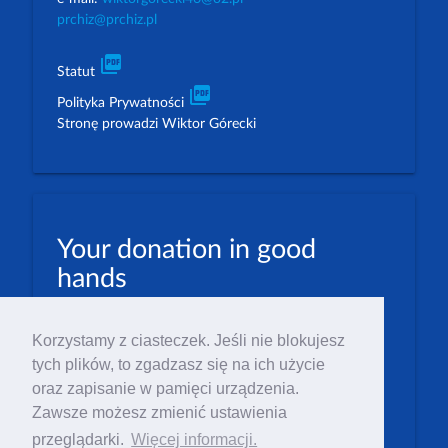
prchiz@prchiz.pl
picture_as_pdf
Statut
picture_as_pdf
Polityka Prywatności
Stronę prowadzi Wiktor Górecki
Your donation in good
hands
PLN: 07 1600 1462 1884 8633 6000 0001
Korzystamy z ciasteczek. Jeśli nie blokujesz
EUR: 23 1600 1462 1884 8633 6000 0004
tych plików, to zgadzasz się na ich użycie
Numer IBAN: PL23 1 600 1462 1884 8633 6000
oraz zapisanie w pamięci urządzenia.
0004
Zawsze możesz zmienić ustawienia
Numer BIC/SWIFT: PPABPLPK
przeglądarki.
Więcej informacji.