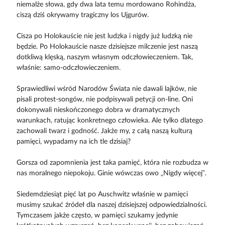
niemalże słowa, gdy dwa lata temu mordowano Rohindża,
ciszą dziś okrywamy tragiczny los Ujgurów.
Cisza po Holokauście nie jest ludzka i nigdy już ludzką nie
będzie. Po Holokauście nasze dzisiejsze milczenie jest naszą
dotkliwą klęską, naszym własnym odczłowieczeniem. Tak,
właśnie: samo-odczłowieczeniem.
Sprawiedliwi wśród Narodów Świata nie dawali lajków, nie
pisali protest-songów, nie podpisywali petycji on-line. Oni
dokonywali nieskończonego dobra w dramatycznych
warunkach, ratując konkretnego człowieka. Ale tylko dlatego
zachowali twarz i godność. Jakże my, z całą naszą kulturą
pamięci, wypadamy na ich tle dzisiaj?
Gorsza od zapomnienia jest taka pamięć, która nie rozbudza w
nas moralnego niepokoju. Ginie wówczas owo „Nigdy więcej”.
Siedemdziesiąt pięć lat po Auschwitz właśnie w pamięci
musimy szukać źródeł dla naszej dzisiejszej odpowiedzialności.
Tymczasem jakże często, w pamięci szukamy jedynie