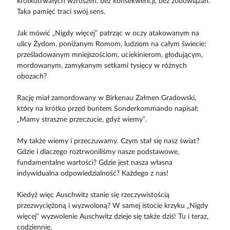
krótkotrwałych wzruszeń, bez konsekwencji, bez zobowiązań.
Taka pamięć traci swój sens.
Jak mówić „Nigdy więcej” patrząc w oczy atakowanym na
ulicy Żydom, poniżanym Romom, ludziom na całym świecie:
prześladowanym mniejszościom, uciekinierom, głodującym,
mordowanym, zamykanym setkami tysięcy w różnych
obozach?
Rację miał zamordowany w Birkenau Załmen Gradowski,
który na krótko przed buntem Sonderkommando napisał:
„Mamy straszne przeczucie, gdyż wiemy”.
My także wiemy i przeczuwamy. Czym stał się nasz świat?
Gdzie i dlaczego roztrwoniliśmy nasze podstawowe,
fundamentalne wartości? Gdzie jest nasza własna
indywidualna odpowiedzialność? Każdego z nas!
Kiedyż więc Auschwitz stanie się rzeczywistością
przezwyciężoną i wyzwoloną? W samej istocie krzyku „Nigdy
więcej” wyzwolenie Auschwitz dzieje się także dziś! Tu i teraz,
codziennie.