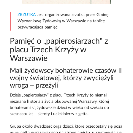
ZRZUTKA
Jest organizowana zrzutka przez Gminę
Wyznaniową Żydowską w Warszawie na tablicę
przywracającą pamięć
Pamięć o „papierosiarzach” z
placu Trzech Krzyży w
Warszawie
Mali żydowscy bohaterowie czasów II
wojny światowej, którzy zwyciężyli
wroga – przeżyli
Dzieje „papierosiarzy” z placu Trzech Krzyży to niemal
nieznana historia z życia okupowanej Warszawy, której
bohaterami są żydowskie dzieci w wieku od sześciu do
szesnastu lat – sieroty i uciekinierzy z getta.
Grupa około dwadzieściorga dzieci, które przedostały się poza
mury getta warszawskiego na stronę aryjską, utrzymywała się