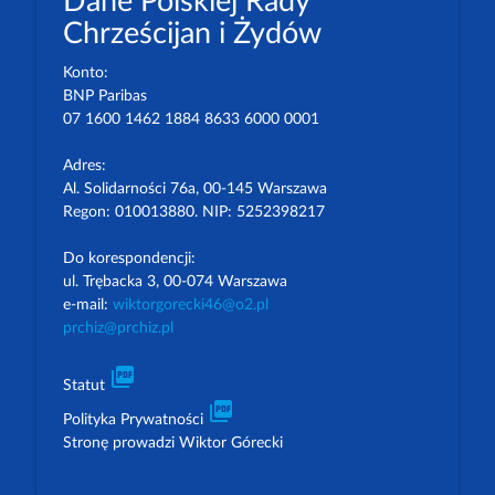
Dane Polskiej Rady
Chrześcijan i Żydów
Konto:
BNP Paribas
07 1600 1462 1884 8633 6000 0001
Adres:
Al. Solidarności 76a, 00-145 Warszawa
Regon: 010013880. NIP: 5252398217
Do korespondencji:
ul. Trębacka 3, 00-074 Warszawa
e-mail:
wiktorgorecki46@o2.pl
prchiz@prchiz.pl
picture_as_pdf
Statut
picture_as_pdf
Polityka Prywatności
Stronę prowadzi Wiktor Górecki