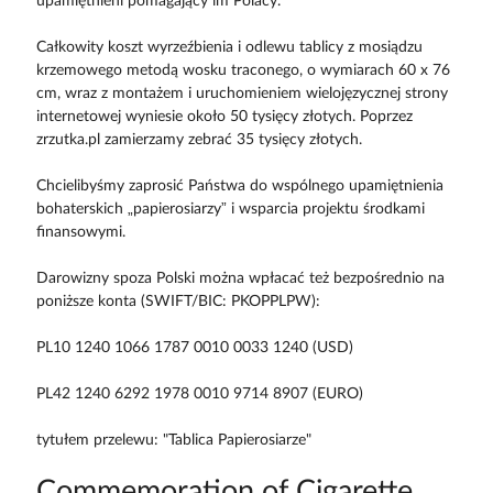
upamiętnieni pomagający im Polacy.
Całkowity koszt wyrzeźbienia i odlewu tablicy z mosiądzu
krzemowego metodą wosku traconego, o wymiarach 60 x 76
cm, wraz z montażem i uruchomieniem wielojęzycznej strony
internetowej wyniesie około 50 tysięcy złotych. Poprzez
zrzutka.pl zamierzamy zebrać 35 tysięcy złotych.
Chcielibyśmy zaprosić Państwa do wspólnego upamiętnienia
bohaterskich „papierosiarzy” i wsparcia projektu środkami
finansowymi.
Darowizny spoza Polski można wpłacać też bezpośrednio na
poniższe konta (SWIFT/BIC: PKOPPLPW):
PL10 1240 1066 1787 0010 0033 1240 (USD)
PL42 1240 6292 1978 0010 9714 8907 (EURO)
tytułem przelewu: "Tablica Papierosiarze"
Commemoration of Cigarette