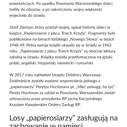
powstańczych. Po upadku Powstania Warszawskiego dzieci
trafiły do obozów, a po zakończeniu wojny większość
wyjechała do Izraela.
Józef Ziemian, który przeżył wojnę, opisał historię dzieci w
książce „Papierosiarze z placu Trzech Krzyży”. Fragmenty były
publikowane na łamach łódzkiego „Nowego Słowa” w latach
1948-49. Pełna wersja książki ukazała się w Izraelu w 1963
roku. „Papierosiarze z placu Trzech Krzyży” są obecnie lekturą
szkolną w Izraelu. Książka została przetłumaczona na języki:
polski, angielski, hiszpański, niemiecki i rumuński.
W 2017 roku nakładem Urzędu Dzielnicy Warszawa-
Śródmieście zostały wydane wspomnienia jednego z
„papierosiarzy” Peretza Hochmana pt. „Mieć odwagę, by żyć”.
Peretz Hochman za udział w Powstaniu Warszawskim został
odznaczony przez prezydenta RP Lecha Kaczyńskiego
Krzyżem Kawalerskim Orderu Zasługi RP.
Losy „papierosiarzy” zasługują na
zachowanie w pamięci