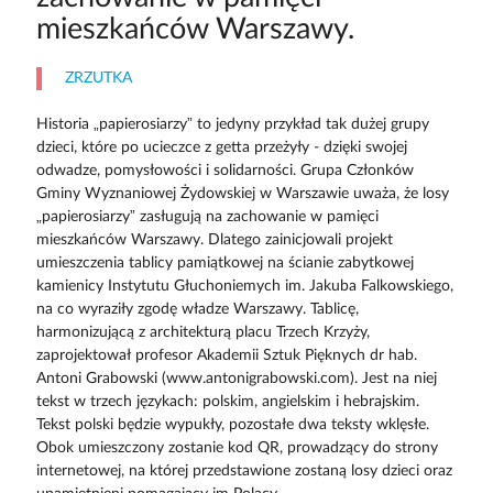
mieszkańców Warszawy.
ZRZUTKA
Historia „papierosiarzy” to jedyny przykład tak dużej grupy
dzieci, które po ucieczce z getta przeżyły - dzięki swojej
odwadze, pomysłowości i solidarności. Grupa Członków
Gminy Wyznaniowej Żydowskiej w Warszawie uważa, że losy
„papierosiarzy” zasługują na zachowanie w pamięci
mieszkańców Warszawy. Dlatego zainicjowali projekt
umieszczenia tablicy pamiątkowej na ścianie zabytkowej
kamienicy Instytutu Głuchoniemych im. Jakuba Falkowskiego,
na co wyraziły zgodę władze Warszawy. Tablicę,
harmonizującą z architekturą placu Trzech Krzyży,
zaprojektował profesor Akademii Sztuk Pięknych dr hab.
Antoni Grabowski (www.antonigrabowski.com). Jest na niej
tekst w trzech językach: polskim, angielskim i hebrajskim.
Tekst polski będzie wypukły, pozostałe dwa teksty wklęsłe.
Obok umieszczony zostanie kod QR, prowadzący do strony
internetowej, na której przedstawione zostaną losy dzieci oraz