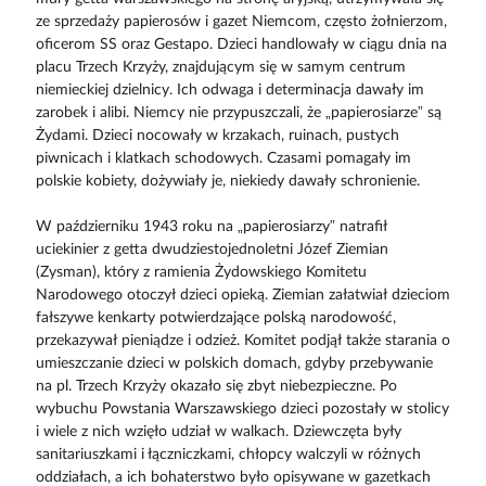
ze sprzedaży papierosów i gazet Niemcom, często żołnierzom,
oficerom SS oraz Gestapo. Dzieci handlowały w ciągu dnia na
placu Trzech Krzyży, znajdującym się w samym centrum
niemieckiej dzielnicy. Ich odwaga i determinacja dawały im
zarobek i alibi. Niemcy nie przypuszczali, że „papierosiarze” są
Żydami. Dzieci nocowały w krzakach, ruinach, pustych
piwnicach i klatkach schodowych. Czasami pomagały im
polskie kobiety, dożywiały je, niekiedy dawały schronienie.
W październiku 1943 roku na „papierosiarzy” natrafił
uciekinier z getta dwudziestojednoletni Józef Ziemian
(Zysman), który z ramienia Żydowskiego Komitetu
Narodowego otoczył dzieci opieką. Ziemian załatwiał dzieciom
fałszywe kenkarty potwierdzające polską narodowość,
przekazywał pieniądze i odzież. Komitet podjął także starania o
umieszczanie dzieci w polskich domach, gdyby przebywanie
na pl. Trzech Krzyży okazało się zbyt niebezpieczne. Po
wybuchu Powstania Warszawskiego dzieci pozostały w stolicy
i wiele z nich wzięło udział w walkach. Dziewczęta były
sanitariuszkami i łączniczkami, chłopcy walczyli w różnych
oddziałach, a ich bohaterstwo było opisywane w gazetkach