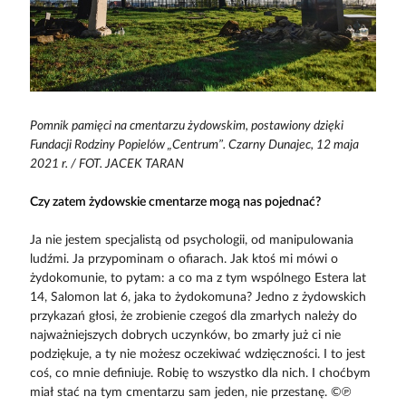
Pomnik pamięci na cmentarzu żydowskim, postawiony dzięki
Fundacji Rodziny Popielów „Centrum”. Czarny Dunajec, 12 maja
2021 r. / FOT. JACEK TARAN
Czy zatem żydowskie cmentarze mogą nas pojednać?
Ja nie jestem specjalistą od psychologii, od manipulowania
ludźmi. Ja przypominam o ofiarach. Jak ktoś mi mówi o
żydokomunie, to pytam: a co ma z tym wspólnego Estera lat
14, Salomon lat 6, jaka to żydokomuna? Jedno z żydowskich
przykazań głosi, że zrobienie czegoś dla zmarłych należy do
najważniejszych dobrych uczynków, bo zmarły już ci nie
podziękuje, a ty nie możesz oczekiwać wdzięczności. I to jest
coś, co mnie definiuje. Robię to wszystko dla nich. I choćbym
miał stać na tym cmentarzu sam jeden, nie przestanę. ©℗