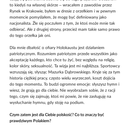
to kiedyś na własnej skórze – wracałem z zawodów przez
Rynek w Krakowie, byłem w dresie z orzełkiem i w pewnym
momencie pomyślałem, że mogę być definiowany jako
nacjonalista. Źle się poczułem z tym, że ktoś może mnie tak
odbierać. Ale z drugiej strony, przecież mam takie samo prawo
do tego orzełka jak oni.
Dla mnie dbałość o ofiary Holokaustu jest działaniem
patriotycznym. Rozumiem patriotyzm przede wszystkim jako
akceptację każdego, kto chce tu żyć, bez względu na religię,
kolor skóry, seksualność. Ta wizja jest mi najbliższa. Sportowcy
wzruszają się, słysząc Mazurka Dąbrowskiego. Kryje się za tym
historia ciężkiej pracy, często wielu wyrzeczeń, koszt dojścia
do tego momentu. To budzi ogromne emocje: słyszysz hymn i
wiesz, że grają go dla ciebie. Nie wyobrażam sobie, że z racji
tego, czym się zajmuję, ktoś mi powie, że nie zasługuję na
wysłuchanie hymnu, gdy stoję na podium.
Czym zatem jest dla Ciebie polskość? Co to znaczy być
prawdziwym Polakiem?