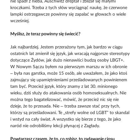
nie spadł z nieba, Auschwitz dreptał i zbliżał się małymi
kroczkami. Trzeba z tych słów wyciągnąć naukę, że czerwone
lampki ostrzegawcze powinny się zapalać w głowach o wiele
wcześniej.
Myślisz, że teraz powinny się świecić?
Jak najbardziej. Jestem przerażony tym, jak bardzo w ciągu
ostatnich lat zmienił się język, jak wracają najgorsze stereotypy
dotyczące Żydów, jak dużo nienawiści budzą osoby LBGT+.
W Nowym Sączu byłem na pierwszym marszu w ich obronie
– była nas garstka, może 15 osób, ale uważałem, że jako ktoś
zajmujący się upamiętnieniami prześladowanych powinienem
tam być. Przecież język, który znamy z lat 30. minionego
wieku, dziś służy do atakowania osób homoseksualnych. Nie
można tego bagatelizować, mówić, że przecież nic się nie
dzieje, że to przesada. Nie – trzeba zawsze stać przy tych,
którzy są prześladowani. Te „strefy wolne od LGBT” to skandal
i wstyd na cały świat. A wszystko się bierze z tego, że jako
naród nie odrobiliśmy lekcji płynącej z Zagłady.
Powtarzasz czasem, że to, co robisz, to zadawanie ciosu