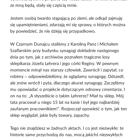
ze mną będą, stały się częścią mnie.
Jestem osobą twardo stąpającą po ziemi, ale odkąd zajmuję
się upamiętnieniami, zdarzają mi się sprawy, o których można
by powiedzieć, że nie dzieją się przypadkowo.
W Czarnym Dunajcu staliśmy z Karoliną Panz i Michałem
Szaflarskim przy budynku synagogi dokładnie następnego
dnia po tym, jak z archiwów poznałem tragiczne losy
sklepikarza Józefa Lehrera i jego córki Reginy. W pewnym
momencie minął nas starszy człowiek. Zawrócił i zapytał, co
robimy – odpowiedzieliśmy, że oglądamy synagogę. Odszedł,
ale znów wrócił i pyta, dlaczego akurat synagogę. Zaczęliśmy
mu opowiadać o projekcie dotyczącym odnowy cmentarza. I
on na to: „A słyszeliście o takim Lehrerze? Miał tu sklep. Mój
tata pracował u niego 15 lat na kasie i był jego najbardziej
zaufanym pracownikiem!”. Rozpoczął opowieść o tym, jak ten
sklep wyglądał, jakie były towary, zapachy.
Tego nie znajdziesz w żadnych aktach. I co jest niezwykłe: te
historie same przychodzą do nas, mocą jakichś niezwykłych