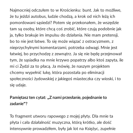
Najmocniej odczułem to w Kroś­cienku: bunt. Jak to możliwe,
że tu jeździ autobus, ludzie chodzą, a krok od nich leżą ich
pomordowani sąsiedzi? Potem się przekonałem, że wszędzie
tam są osoby, które chcą coś zrobić, które czują podobnie jak
ja, tylko brakuje im impulsu do działania. Nie mam pretensji,
bo to nie jest łatwe. To się może wiązać z ostracyzmem, z
nieprzychylnymi komentarzami, potrzeba odwagi. Mnie jest
łatwiej, bo przychodzę z zewnątrz. Ja się nie będę przejmował
tym, że sąsiadka na mnie krzywo popatrzy albo ktoś zapyta, ile
mi ci Żydzi za to płacą. Ja mówię, że naszym projektem
chcemy wypełnić lukę, która pozostała po eliminacji
społeczności żydowskiej z jakiegoś miasteczka czy wioski, i to
się udaje.
Pamiętasz ten cytat: „Z nami przes­łanie, pojednanie to
zadanie”?
To fragment utworu rapowego z mojej płyty. Dla mnie ta
płyta i cała działalność muzyczna, którą krótko, ale dość
intensywnie prowadziłem, były jak lot na Księżyc, zupełnie