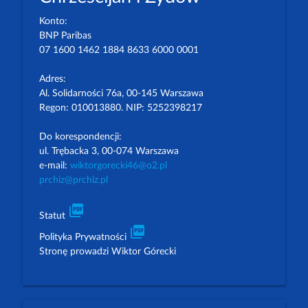
Konto:
BNP Paribas
07 1600 1462 1884 8633 6000 0001
Adres:
Al. Solidarności 76a, 00-145 Warszawa
Regon: 010013880. NIP: 5252398217
Do korespondencji:
ul. Trębacka 3, 00-074 Warszawa
e-mail:
wiktorgorecki46@o2.pl
prchiz@prchiz.pl
picture_as_pdf
Statut
picture_as_pdf
Polityka Prywatności
Stronę prowadzi Wiktor Górecki