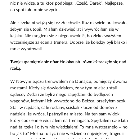
nic nie widzę, a tu ktoś podbiega: „Cześć, Darek”. Najlepsze,
co spotkało mnie w życiu.
Ale z rzekami wiążą się też złe chwile. Raz niewiele brakowało,
żebym się utopił. Miałem dziewięć lat i wywróciłem się w
kajaku. Nie mogłem się z niego uwolnić, bo zlekceważyłem
wcześniejsze zalecenia trenera. Dobrze, że koledzy byli blisko i
mnie wyratowali.
Twoje upamiętnianie ofiar Holokaustu również zaczęło się nad
rzeką.
W Nowym Sączu trenowałem na Dunajcu, pomiędzy dwoma
mostami. Kiedy się dowiedziałem, że w tym miejscu stali
sądeccy Żydzi i że byli z niego zapędzani do bydlęcych
wagonów, którymi ich wywożono do Bełżca, przeżyłem szok.
Stali w rzędach, całe rodziny, ściskali klucze od domów z
nadzieją, że wrócą, i patrzyli na miasto. Na ten sam widok,
który codziennie widziałem na treningach. Spędziłem całe lata
nad tą rzeką i o tym nie wiedziałem! To mną wstrząsnęło – no
bo jak to? Można tu żyć i nie wiedzieć o największej tragedii