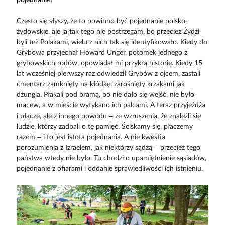
Często się słyszy, że to powinno być pojednanie polsko-
żydowskie, ale ja tak tego nie postrzegam, bo przecież Żydzi
byli też Polakami, wielu z nich tak się identyfikowało. Kiedy do
Grybowa przyjechał Howard Unger, potomek jednego z
grybowskich rodów, opowiadał mi przykrą historię. Kiedy 15
lat wcześniej pierwszy raz odwiedził Grybów z ojcem, zastali
cmentarz zamknięty na kłódkę, zarośnięty krzakami jak
dżungla. Płakali pod bramą, bo nie dało się wejść, nie było
macew, a w mieście wytykano ich palcami. A teraz przyjeżdża
i płacze, ale z innego powodu – ze wzruszenia, że znaleźli się
ludzie, którzy zadbali o tę pamięć. Ściskamy się, płaczemy
razem – i to jest istota pojednania. A nie kwestia
porozumienia z Izraelem, jak niektórzy sądzą – przecież tego
państwa wtedy nie było. Tu chodzi o upamiętnienie sąsiadów,
pojednanie z ofiarami i oddanie sprawiedliwości ich istnieniu.