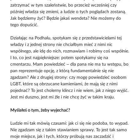
zatrzymać w tym szaleństwie, bo przecież wcześniej czy
później władza się zmieni, a ludzie o tych poglądach zostaną.
Jak będziemy żyć? Będzie jakaś wendeta? Nie możemy do
tego dopuścić.
Działając na Podhalu, spotykam się z przedstawicielami tej
władzy i z jednej strony nie chciałbym mieć z nimi nic
wspólnego, ale idę do nich, rozmawiam i robimy coś wspólnie.
I to, co jest najpiękniejsze: potem spotykamy się na
cmentarzu. Mam powiedzieć – dla pana nie ma tu wstępu, bo
pan reprezentuje opcję, z którą fundamentalnie się nie
zgadzam? Ale z drugiej strony: czy mogę powiedzieć osobom
LGBT, które są obrzucane kamieniami, że mają się z nimi
pojednać? To jest cholerny klincz i nie wiem, jak z niego wyjść.
Jest mi duszno, jest mi źle i nie chcę żyć w takim kraju.
Myślałeś o tym, żeby wyjechać?
Ludzie mi tak mówią czasami: jak ci się nie podoba, to wypad.
Nie zgadzam się z takim stawianiem sprawy. To jest tak samo
moje miejsce, jak i tych, którzy próbują nas zaczadzić i