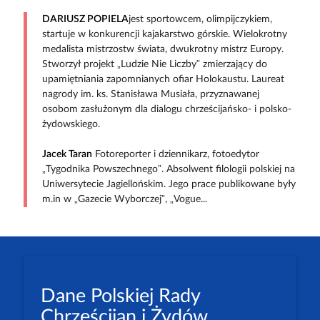
DARIUSZ POPIELA
jest sportowcem, olimpijczykiem,
startuje w konkurencji kajakarstwo górskie. Wielokrotny
medalista mistrzostw świata, dwukrotny mistrz Europy.
Stworzył projekt „Ludzie Nie Liczby” zmierzający do
upamiętniania zapomnianych ofiar Holokaustu. Laureat
nagrody im. ks. Stanisława Musiała, przyznawanej
osobom zasłużonym dla dialogu chrześcijańsko- i polsko-
żydowskiego.
Jacek Taran
Fotoreporter i dziennikarz, fotoedytor
„Tygodnika Powszechnego”. Absolwent filologii polskiej na
Uniwersytecie Jagiellońskim. Jego prace publikowane były
m.in w „Gazecie Wyborczej”, „Vogue...
Dane Polskiej Rady
Chrześcijan i Żydów