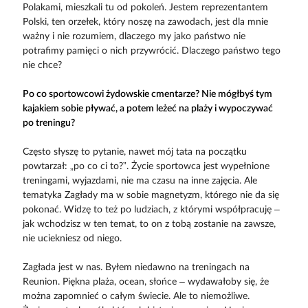
Polakami, mieszkali tu od pokoleń. Jestem reprezentantem
Polski, ten orzełek, który noszę na zawodach, jest dla mnie
ważny i nie rozumiem, dlaczego my jako państwo nie
potrafimy pamięci o nich przywrócić. Dlaczego państwo tego
nie chce?
Po co sportowcowi żydowskie cmentarze? Nie mógłbyś tym
kajakiem sobie pływać, a potem leżeć na plaży i wypoczywać
po treningu?
Często słyszę to pytanie, nawet mój tata na początku
powtarzał: „po co ci to?”. Życie sportowca jest wypełnione
treningami, wyjazdami, nie ma czasu na inne zajęcia. Ale
tematyka Zagłady ma w sobie magnetyzm, którego nie da się
pokonać. Widzę to też po ludziach, z którymi współpracuję –
jak wchodzisz w ten temat, to on z tobą zostanie na zawsze,
nie uciekniesz od niego.
Zagłada jest w nas. Byłem niedawno na treningach na
Reunion. Piękna plaża, ocean, słońce – wydawałoby się, że
można zapomnieć o całym świecie. Ale to niemożliwe.