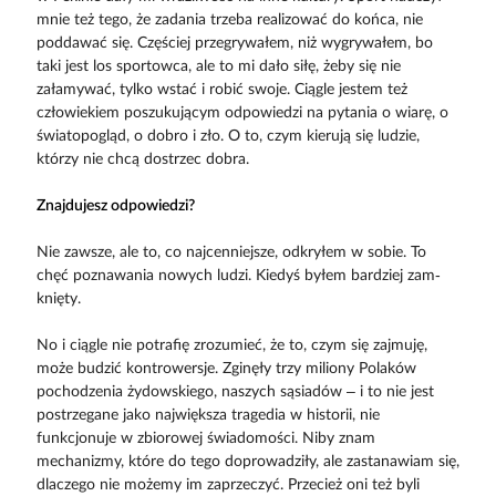
mnie też tego, że zadania trzeba realizować do końca, nie
poddawać się. Częściej przegrywałem, niż wygrywałem, bo
taki jest los sportowca, ale to mi dało siłę, żeby się nie
załamywać, tylko wstać i robić swoje. Ciągle jestem też
człowiekiem poszukującym odpowiedzi na pytania o wiarę, o
światopogląd, o dobro i zło. O to, czym kierują się ludzie,
którzy nie chcą dostrzec dobra.
Znajdujesz odpowiedzi?
Nie zawsze, ale to, co najcenniejsze, odkryłem w sobie. To
chęć poznawania nowych ludzi. Kiedyś byłem bardziej zam­
knięty.
No i ciągle nie potrafię zrozumieć, że to, czym się zajmuję,
może budzić kontrowersje. Zginęły trzy miliony Polaków
pochodzenia żydowskiego, naszych sąsiadów – i to nie jest
postrzegane jako największa tragedia w historii, nie
funkcjonuje w zbiorowej świadomości. Niby znam
mechanizmy, które do tego doprowadziły, ale zastanawiam się,
dlaczego nie możemy im zaprzeczyć. Przecież oni też byli