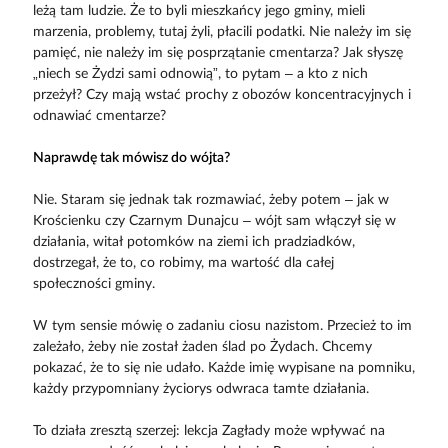
leżą tam ludzie. Że to byli mieszkańcy jego gminy, mieli
marzenia, problemy, tutaj żyli, płacili podatki. Nie należy im się
pamięć, nie należy im się posprzątanie cmentarza? Jak słyszę
„niech se Żydzi sami odnowią”, to pytam – a kto z nich
przeżył? Czy mają wstać prochy z obozów koncentracyjnych i
odnawiać cmentarze?
Naprawdę tak mówisz do wójta?
Nie. Staram się jednak tak rozmawiać, żeby potem – jak w
Krościenku czy Czarnym Dunajcu – wójt sam włączył się w
działania, witał potomków na ziemi ich pradziadków,
dostrzegał, że to, co robimy, ma wartość dla całej
społeczności gminy.
W tym sensie mówię o zadaniu ciosu nazistom. Przecież to im
zależało, żeby nie został żaden ślad po Żydach. Chcemy
pokazać, że to się nie udało. Każde imię wypisane na pomniku,
każdy przypomniany życiorys odwraca tamte działania.
To działa zresztą szerzej: lekcja Zagłady może wpływać na