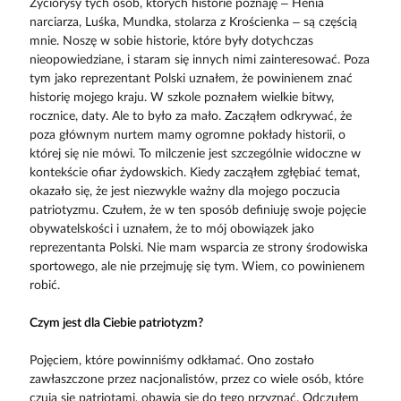
Życiorysy tych osób, których historie poznaję – Henia
narciarza, Luśka, Mundka, stolarza z Krościenka – są częścią
mnie. Noszę w sobie historie, które były dotychczas
nieopowiedziane, i staram się innych nimi zainteresować. Poza
tym jako reprezentant Polski uznałem, że powinienem znać
historię mojego kraju. W szkole poznałem wielkie bitwy,
rocznice, daty. Ale to było za mało. Zacząłem odkrywać, że
poza głównym nurtem mamy ogromne pokłady historii, o
której się nie mówi. To milczenie jest szczególnie widoczne w
kontekście ofiar żydowskich. Kiedy zacząłem zgłębiać temat,
okazało się, że jest niezwykle ważny dla mojego poczucia
patriotyzmu. Czułem, że w ten sposób definiuję swoje pojęcie
obywatelskości i uznałem, że to mój obowiązek jako
reprezentanta Polski. Nie mam wsparcia ze strony środowiska
sportowego, ale nie przejmuję się tym. Wiem, co powinienem
robić.
Czym jest dla Ciebie patriotyzm?
Pojęciem, które powinniśmy odkłamać. Ono zostało
zawłaszczone przez nacjonalistów, przez co wiele osób, które
czują się patriotami, obawia się do tego przyznać. Odczułem