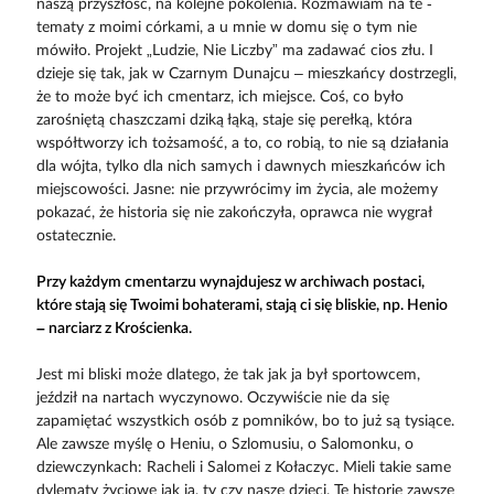
naszą przyszłość, na kolejne pokolenia. Rozmawiam na te ­
tematy z moimi córkami, a u mnie w domu się o tym nie
mówiło. Projekt „Ludzie, Nie Liczby” ma zadawać cios złu. I
dzieje się tak, jak w Czarnym Dunajcu – mieszkańcy dostrzegli,
że to może być ich cmentarz, ich miejsce. Coś, co było
zarośniętą chaszczami dziką łąką, staje się perełką, która
współtworzy ich tożsamość, a to, co robią, to nie są działania
dla wójta, tylko dla nich samych i dawnych mieszkańców ich
miejscowości. Jasne: nie przywrócimy im życia, ale możemy
pokazać, że historia się nie zakończyła, oprawca nie wygrał
ostatecznie.
Przy każdym cmentarzu wynajdujesz w archiwach postaci,
które stają się Twoimi bohaterami, stają ci się bliskie, np. Henio
– narciarz z Krościenka.
Jest mi bliski może dlatego, że tak jak ja był sportowcem,
jeździł na nartach wyczynowo. Oczywiście nie da się
zapamiętać wszystkich osób z pomników, bo to już są tysiące.
Ale zawsze myślę o Heniu, o Szlomusiu, o Salomonku, o
dziewczynkach: Racheli i Salomei z Kołaczyc. Mieli takie same
dylematy życiowe jak ja, ty czy nasze dzieci. Te historie zawsze