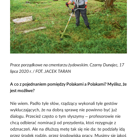
Prace porządkowe na cmentarzu żydowskim. Czarny Dunajec, 17
lipca 2020 r. / FOT. JACEK TARAN
A co z pojednaniem pomiędzy Polakami a Polakami? Myślisz, że
jest możliwe?
Nie wiem. Padło tyle słów, rządzący wykonali tyle gestów
wykluczających, że na dobrą sprawę nie powinno być już
dialogu. Przecież często o tym słyszymy – profesorowie nie
chcą odbierać nominacji od prezydenta, ktoś rezygnuje z
odznaczeń. Ale na dłuższą metę tak się nie da: te podziały idą
przez środek rodzin, przez środowiska pracy. Musimy się jakoś