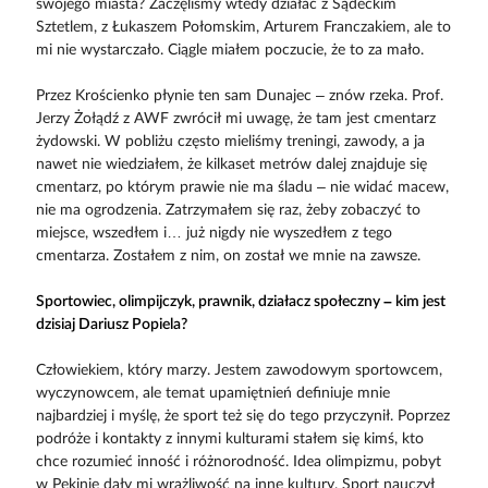
swojego miasta? Zaczęliśmy wtedy działać z Sądeckim
Sztetlem, z Łukaszem Połomskim, Arturem Franczakiem, ale to
mi nie wystarczało. Ciągle miałem poczucie, że to za mało.
Przez Krościenko płynie ten sam Dunajec – znów rzeka. Prof.
Jerzy Żołądź z AWF zwrócił mi uwagę, że tam jest cmentarz
żydowski. W pobliżu często mieliśmy treningi, zawody, a ja
nawet nie wiedziałem, że kilkaset metrów dalej znajduje się
cmentarz, po którym prawie nie ma śladu – nie widać macew,
nie ma ogrodzenia. Zatrzymałem się raz, żeby zobaczyć to
miejsce, wszedłem i… już nigdy nie wyszedłem z tego
cmentarza. ­Zostałem z nim, on został we mnie na zawsze.
Sportowiec, olimpijczyk, prawnik, działacz społeczny – kim jest
dzisiaj Dariusz Popiela?
Człowiekiem, który marzy. Jestem zawodowym sportowcem,
wyczynowcem, ale temat upamiętnień definiuje mnie
najbardziej i myślę, że sport też się do tego przyczynił. Poprzez
podróże i kontakty z innymi kulturami stałem się kimś, kto
chce rozumieć inność i różnorodność. Idea olimpizmu, pobyt
w Pekinie dały mi wrażliwość na inne kultury. Sport nauczył