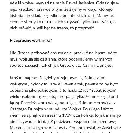
Wielki wpływ wywarł na mnie Paweł Jasienica. Odnajduję w
jego książkach prawdę o tym, że żyjemy w kraju, którego
historia nie składa się tylko z bohaterskich kart. Mamy też
ciemne strony i nie trzeba ich skrywać, tylko nauczyć się o
nich mówić, a jeśli będzie trzeba, to przeprosić.
Przeprosiny wystarczą?
Nie. Trzeba próbować coś zmienić, przekuć na lepsze. W tę
myśl wpisują się działania, które podejmujemy w małych
społecznościach, takich jak Grybów czy Czarny Dunajec.
Ktoś mi napisał, że gdybym zajmował się żołnierzami
wyklętymi, byłoby mi łat­wiej. Pewnie tak, pewnie to by było
odbierane jako patriotyzm, a tu hasła „Żydzi” i „patriotyzm”
wielu osobom się ze sobą nie łączą. Tylko że mnie się akurat
łączą. Przecież skoro widzę na zdjęciu Szlomo Horowitza z
Czarnego Dunajca w mundurze Wojska Polskiego i skoro
wiem, że zginął we wrześniu 1939 r. za Polskę, to jak mam go
nie nazywać patriotą? Z podziwem wspominam przemowę
Mariana Turskiego w Auschwitz. On podkreślał, że Auschwitz