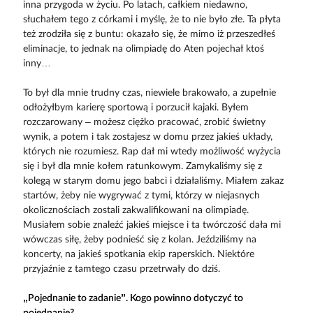
inna przygoda w życiu. Po latach, całkiem niedawno,
słuchałem tego z córkami i myślę, że to nie było złe. Ta płyta
też zrodziła się z buntu: okazało się, że mimo iż przeszedłeś
eliminacje, to jednak na olimpiadę do Aten pojechał ktoś
inny…
To był dla mnie trudny czas, niewiele brakowało, a zupełnie
odłożyłbym karierę sportową i porzucił kajaki. Byłem
rozczarowany – możesz ciężko pracować, zrobić świetny
wynik, a potem i tak zostajesz w domu przez jakieś układy,
których nie rozumiesz. Rap dał mi wtedy możliwość wyżycia
się i był dla mnie kołem ratunkowym. Zamykaliśmy się z
kolegą w starym domu jego babci i działaliśmy. Miałem zakaz
startów, żeby nie wygrywać z tymi, którzy w niejasnych
okolicznościach zostali zakwalifikowani na olimpiadę.
Musiałem sobie znaleźć jakieś miejsce i ta twórczość dała mi
wówczas siłę, żeby podnieść się z kolan. Jeździliśmy na
koncerty, na jakieś spotkania ekip raperskich. Niektóre
przyjaźnie z tamtego czasu przetrwały do dziś.
„Pojednanie to zadanie”. Kogo powinno dotyczyć to
pojednanie?