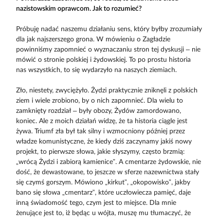
nazistowskim oprawcom. Jak to rozumieć?
Próbuję nadać naszemu działaniu sens, który byłby zrozumiały
dla jak najszerszego grona. W mówieniu o Zagładzie
powinniśmy zapomnieć o wyznaczaniu stron tej dyskusji – nie
mówić o stronie polskiej i żydowskiej. To po prostu historia
nas wszystkich, to się wydarzyło na naszych ziemiach.
Zło, niestety, zwyciężyło. Żydzi praktycznie zniknęli z polskich
ziem i wiele zrobiono, by o nich zapomnieć. Dla wielu to
zamknięty rozdział – były obozy, Żydów zamordowano,
koniec. Ale z moich działań widzę, że ta historia ciągle jest
żywa. Triumf zła był tak silny i wzmocniony później przez
władze komunistyczne, że kiedy dziś zaczynamy jakiś nowy
projekt, to pierwsze słowa, jakie słyszymy, często brzmią:
„wrócą Żydzi i zabiorą kamienice”. A cmentarze żydowskie, nie
dość, że dewastowane, to jeszcze w sferze nazewnictwa stały
się czymś gorszym. Mówiono „kirkut”, „okopowisko”, jakby
bano się słowa „cmentarz”, które uczłowiecza pamięć, daje
inną świadomość tego, czym jest to miejsce. Dla mnie
żenujące jest to, iż będąc u wójta, muszę mu tłumaczyć, że