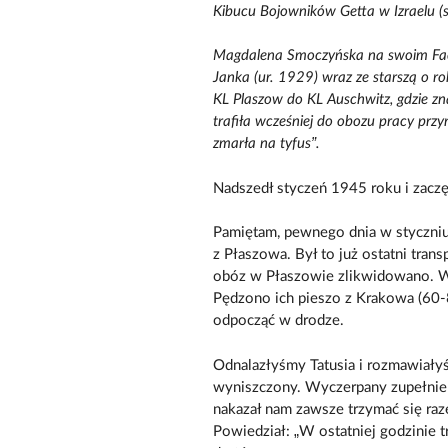
Kibucu Bojowników Getta w Izraelu (s
Magdalena Smoczyńska na swoim Fac
Janka (ur. 1929) wraz ze starszą o r
KL Plaszow do KL Auschwitz, gdzie znala
trafiła wcześniej do obozu pracy pr
zmarła na tyfus”.
Nadszedł styczeń 1945 roku i zaczę
Pamiętam, pewnego dnia w styczniu
z Płaszowa. Był to już ostatni tran
obóz w Płaszowie zlikwidowano. W t
Pędzono ich pieszo z Krakowa (60-
odpocząć w drodze.
Odnalazłyśmy Tatusia i rozmawiałyśm
wyniszczony. Wyczerpany zupełnie 
nakazał nam zawsze trzymać się raze
Powiedział: „W ostatniej godzinie 