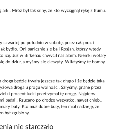
rki. Mróz był tak silny, że kto wyciągnął rękę z tłumu,
czwartej po południu w sobotę, przez całą noc i
jak bydło. Oni panicznie się bali Rosjan, którzy wtedy
kolicę. Już w Birkenau chwycił nas alarm. Niemki wołały
y się do dziur, a myśmy się cieszyły. Witałyśmy te bomby
a droga będzie trwała jeszcze tak długo i że będzie taka
rzyżowa droga u progu wolności. Szłyśmy, gnane przez
elki procent ludzi przetrzymał tę drogę. Najpierw
sami padali. Rzucano po drodze wszystko, nawet chleb…
iały buty. Kto miał dobre buty, ten miał nadzieję, że
en był zgubiony.
nia nie starczało