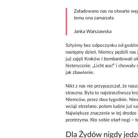
Załadowano nas na otwarte węgla
temu ona zamarzała
Janka Warszawska
Szłyśmy bez odpoczynku od godziny 
następny dzień. Niemcy pędzili nas 
już zajęli Kraków i bombardowali o
histerycznie: „Licht aus!” i chował
jak zbawienie.
Nikt z nas nie przypuszczał, że nasz
straszna. Była to najstraszliwsza k
Niemców, przez dwa tygodnie. Niewi
wciąż strzelano, potem ludzie już 
Największe znaczenie w tej drodze m
przetrzyma. Kto sobie otarł nogi – t
Dla Żydów nigdy jedze