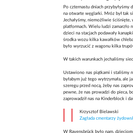
Po czternastu dniach przybyłyśmy d
na otwarte węglarki. Mróz był tak s
Jechałyśmy, niemożliwie ściśnięte,
platformach. Wielu ludzi zamarzło 
dzieci na stacjach podawały kanapki,
środka wozu kilka kawałków chleba 
było wyrzucić z wagonu kilka trup
W takich warunkach jechaliśmy sie
Ustawiono nas piątkami i staliśmy n
byłabym już tego wytrzymała, ale ja
szeregu przed nocą, żeby nas zapro
pewne, że nas prowadzi do pieca, bo
zaprowadził nas na Kinderblock i da
Krzysztof Bielawski
Zagłada cmentarzy żydows
W Ravensbrück było nam, dzieciom,