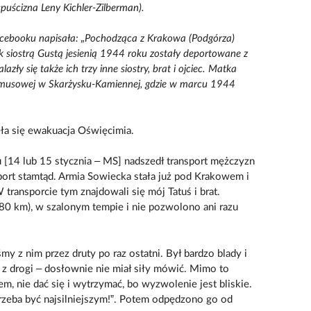
puścizna Leny Kichler-Zilberman).
ebooku napisała: „Pochodząca z Krakowa (Podgórza)
ok siostrą Gustą jesienią 1944 roku zostały deportowane z
zły się także ich trzy inne siostry, brat i ojciec. Matka
zymusowej w Skarżysku-Kamiennej, gdzie w marcu 1944
ła się ewakuacja Oświęcimia.
 [14 lub 15 stycznia – MS] nadszedł transport mężczyzn
sport stamtąd. Armia Sowiecka stała już pod Krakowem i
ransporcie tym znajdowali się mój Tatuś i brat.
80 km), w szalonym tempie i nie pozwolono ani razu
y z nim przez druty po raz ostatni. Był bardzo blady i
z drogi – dosłownie nie miał siły mówić. Mimo to
m, nie dać się i wytrzymać, bo wyzwolenie jest bliskie.
trzeba być najsilniejszym!”. Potem odpędzono go od