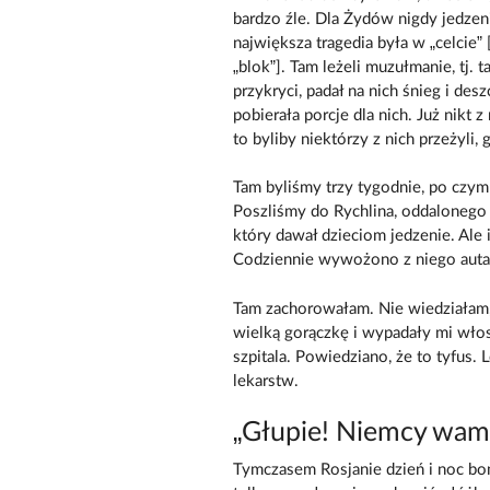
bardzo źle. Dla Żydów nigdy jedzeni
największa tragedia była w „celcie”
„blok”]. Tam leżeli muzułmanie, tj. t
przykryci, padał na nich śnieg i de
pobierała porcje dla nich. Już nikt
to byliby niektórzy z nich przeżyli,
Tam byliśmy trzy tygodnie, po czym 
Poszliśmy do Rychlina, oddalonego 
który dawał dzieciom jedzenie. Ale i
Codziennie wywożono z niego auta 
Tam zachorowałam. Nie wiedziałam, 
wielką gorączkę i wypadały mi wło
szpitala. Powiedziano, że to tyfus. 
lekarstw.
„Głupie! Niemcy wam 
Tymczasem Rosjanie dzień i noc bom