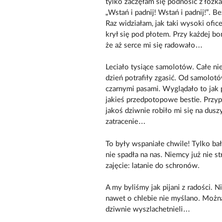
tylko zaczęłam się podnosić z łóżka
„Wstań i padnij! Wstań i padnij!”. 
Raz widziałam, jak taki wysoki ofi
krył się pod płotem. Przy każdej b
że aż serce mi się radowało…
Leciało tysiące samolotów. Całe ni
dzień potrafiły zgasić. Od samolot
czarnymi pasami. Wyglądało to jak p
jakieś przedpotopowe bestie. Przypo
jakoś dziwnie robiło mi się na dusz
zatracenie…
To były wspaniałe chwile! Tylko ba
nie spadła na nas. Niemcy już nie s
zajęcie: latanie do schronów.
A my byliśmy jak pijani z radości. 
nawet o chlebie nie myślano. Można 
dziwnie wyszlachetnieli…