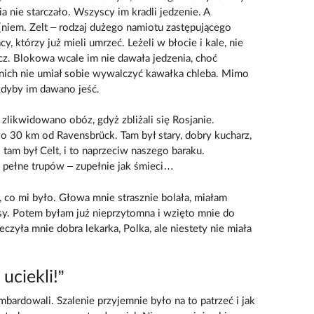
a nie starczało. Wszyscy im kradli jedzenie. A
 [niem. Zelt – rodzaj dużego namiotu zastępującego
acy, którzy już mieli umrzeć. Leżeli w błocie i kale, nie
szcz. Blokowa wcale im nie dawała jedzenia, choć
 z nich nie umiał sobie wywalczyć kawałka chleba. Mimo
 gdyby im dawano jeść.
zlikwidowano obóz, gdyż zbliżali się Rosjanie.
o 30 km od Ravensbrück. Tam był stary, dobry kucharz,
 tam był Celt, i to naprzeciw naszego baraku.
pełne trupów – zupełnie jak śmieci…
co mi było. Głowa mnie strasznie bolała, miałam
sy. Potem byłam już nieprzytomna i wzięto mnie do
Leczyła mnie dobra lekarka, Polka, ale niestety nie miała
uciekli!”
bardowali. Szalenie przyjemnie było na to patrzeć i jak