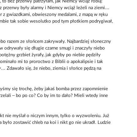
, to bez przerwy patrzyłam, jak Niemcy wciąż robią:
Bez przerwy były alarmy i Niemcy wciąż leżeli na ziemi…
cer z gwiazdkami, obwieszony medalami, z mapą w ręku
ombie tak sobie wesolutko pod tym płotkiem podrygiwał,
ebo razem ze słońcem zakrywały. Najbardziej słoneczny
ów odrywały się długie czarne smugi i znaczyły niebo
otężny grzbiet żyrafy, jak gdyby po niebie pędziły
minało mi to proroctwo z Biblii o apokalipsie i tak
y… Zdawało się, że niebo, ziemia i słońce pędzą na
łyśmy się trochę, żeby jakaś bomba przez zapomnienie
trzelali – bo po co? Co by im to dało? Mieli wtedy inne
Nikt nie myślał o niczym innym, tylko o wyzwoleniu. Już
było zostawić chleb na koi i nikt go nie ukradł. Ludzie