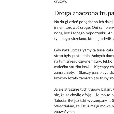
drutów.
Droga znaczona trup
Na drugi dzień popędzono ich dale
innym torować drogę. Oni szli pie
nocą, bez żadnego odpoczynku. Ani 
tyle, tego strzelano, kto się schylił,
Gdy nazajutrz szłyśmy tą trasą, cał
stron były puste pola, żadnych domó
na tym śniegu dziwne figury: lekko
maleńka strużka krwi… Klęczący chł
zamarznięty… Starszy pan, przyciska
kroków leżały zamarznięte trupy, r
Ja się strasznie tych trupów bałam.
się, że za chwilę ożyją… Mimo to p
Tatusia. Był już taki wyczerpany… 
Wiedziałam, że Tatuś ma gumowe bu
zauważyłam.