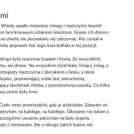
ami
j. Wtedy spadło mnóstwo śniegu i mężczyźni musieli
rwsi tym krwawym szlakiem śnieżnym. Gnano ich dniem i
na chwilę nie pozwalano się zatrzymać. Kto został w
 żeby poprawić but, tego kula trafiała w tej pozycji.
a droga była znaczona trupami i krwią. Ze wszystkich
w, ani drzew. Na wszystkim leżał biały, lśniący śnieg, a
 przegięty mężczyzna z plecakiem u boku, a obok
opiec, poprawiający sobie but, nieruchomy,
jący bochenek chleba, z przestrzeloną czaszką. Co kilka
owy pełne były krwi.
 Ciarki mnie przechodziły, gdy je widziałam. Zdawało mi
atrzyłam, na każdego, na każdego. Okropnie się bałam o
Szczególnie uważnie patrzyłam na buty trupów.
ty z cholewami. Ale u nikogo takich butów nie