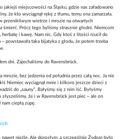
o jakiejś miejscowości na Śląsku, gdzie nas załadowano
ilny, że kto wyciągnął rękę z tłumu, temu ona zamarzała.
 w przenikliwym wietrze i mrozie na otwartych
na śmierć. Prócz tego byliśmy strasznie głodni. Niemcom
 herbatę i kawę. Nam nic. Gdy ktoś z litości rzucił do
– powstawała taka bijatyka z głodu, że potem trzeba
ów.
dem dni. Zajechaliśmy do Ravensbrück.
a mrozie, bez jedzenia od południa przez całą noc. Ja nie
kiś Niemiec wyciągnął mnie i kilkoro jeszcze dzieci z
wadzić do „sauny”. Bałyśmy się z nim iść. Byłyśmy
 słyszeliśmy, że i w Ravensbrück jest piec – ale on
ł nam ciepłą zupę.
kich
 nawet nieźle. Ale dorosłym, a szczególnie Żydom było