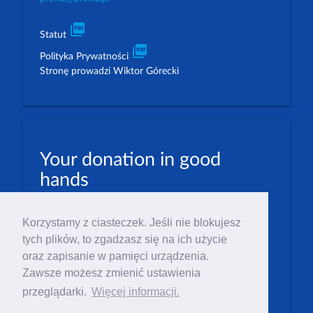
picture_as_pdf
Statut
picture_as_pdf
Polityka Prywatności
Stronę prowadzi Wiktor Górecki
Your donation in good
hands
PLN: 07 1600 1462 1884 8633 6000 0001
Korzystamy z ciasteczek. Jeśli nie blokujesz
EUR: 23 1600 1462 1884 8633 6000 0004
tych plików, to zgadzasz się na ich użycie
Numer IBAN: PL23 1 600 1462 1884 8633 6000
oraz zapisanie w pamięci urządzenia.
0004
Zawsze możesz zmienić ustawienia
Numer BIC/SWIFT: PPABPLPK
przeglądarki.
Więcej informacji.