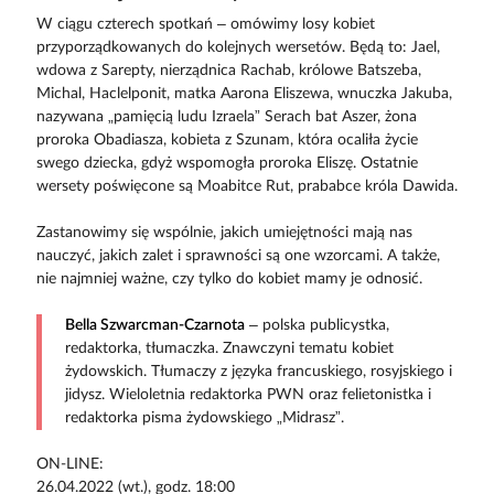
W ciągu czterech spotkań – omówimy losy kobiet
przyporządkowanych do kolejnych wersetów. Będą to: Jael,
wdowa z Sarepty, nierządnica Rachab, królowe Batszeba,
Michal, Haclelponit, matka Aarona Eliszewa, wnuczka Jakuba,
nazywana „pamięcią ludu Izraela” Serach bat Aszer, żona
proroka Obadiasza, kobieta z Szunam, która ocaliła życie
swego dziecka, gdyż wspomogła proroka Eliszę. Ostatnie
wersety poświęcone są Moabitce Rut, prababce króla Dawida.
Zastanowimy się wspólnie, jakich umiejętności mają nas
nauczyć, jakich zalet i sprawności są one wzorcami. A także,
nie najmniej ważne, czy tylko do kobiet mamy je odnosić.
Bella Szwarcman-Czarnota
– polska publicystka,
redaktorka, tłumaczka. Znawczyni tematu kobiet
żydowskich. Tłumaczy z języka francuskiego, rosyjskiego i
jidysz. Wieloletnia redaktorka PWN oraz felietonistka i
redaktorka pisma żydowskiego „Midrasz”.
ON-LINE:
26.04.2022 (wt.), godz. 18:00