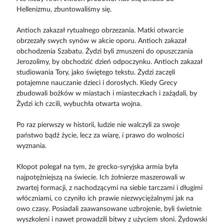
Hellenizmu, zbuntowaliśmy się.
Antioch zakazał rytualnego obrzezania. Matki otwarcie
obrzezały swych synów w akcie oporu. Antioch zakazał
obchodzenia Szabatu. Żydzi byli zmuszeni do opuszczania
Jerozolimy, by obchodzić dzień odpoczynku. Antioch zakazał
studiowania Tory, jako świętego tekstu. Żydzi zaczęli
potajemne nauczanie dzieci i dorosłych. Kiedy Grecy
zbudowali bożków w miastach i miasteczkach i zażądali, by
Żydzi ich czcili, wybuchła otwarta wojna.
Po raz pierwszy w historii, ludzie nie walczyli za swoje
państwo bądź życie, lecz za wiarę, i prawo do wolności
wyznania.
Kłopot polegał na tym, że grecko-syryjska armia była
najpotężniejszą na świecie. Ich żołnierze maszerowali w
zwartej formacji, z nachodzącymi na siebie tarczami i długimi
włóczniami, co czyniło ich prawie niezwyciężalnymi jak na
owo czasy. Posiadali zaawansowane uzbrojenie, byli świetnie
wyszkoleni i nawet prowadzili bitwy z użyciem słoni. Żydowski