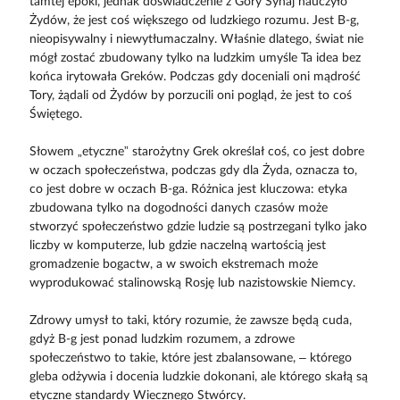
tamtej epoki, jednak doświadczenie z Góry Synaj nauczyło
Żydów, że jest coś większego od ludzkiego rozumu. Jest B-g,
nieopisywalny i niewytłumaczalny. Właśnie dlatego, świat nie
mógł zostać zbudowany tylko na ludzkim umyśle Ta idea bez
końca irytowała Greków. Podczas gdy doceniali oni mądrość
Tory, żądali od Żydów by porzucili oni pogląd, że jest to coś
Świętego.
Słowem „etyczne” starożytny Grek określał coś, co jest dobre
w oczach społeczeństwa, podczas gdy dla Żyda, oznacza to,
co jest dobre w oczach B-ga. Różnica jest kluczowa: etyka
zbudowana tylko na dogodności danych czasów może
stworzyć społeczeństwo gdzie ludzie są postrzegani tylko jako
liczby w komputerze, lub gdzie naczelną wartością jest
gromadzenie bogactw, a w swoich ekstremach może
wyprodukować stalinowską Rosję lub nazistowskie Niemcy.
Zdrowy umysł to taki, który rozumie, że zawsze będą cuda,
gdyż B-g jest ponad ludzkim rozumem, a zdrowe
społeczeństwo to takie, które jest zbalansowane, – którego
gleba odżywia i docenia ludzkie dokonani, ale którego skałą są
etyczne standardy Wiecznego Stwórcy.