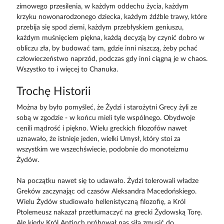
zimowego przesilenia, w każdym oddechu życia, każdym
krzyku nowonarodzonego dziecka, każdym źdźble trawy, które
przebija się spod ziemi, każdym przebłyskiem geniuszu,
każdym muśnięciem piękna, każdą decyzją by czynić dobro w
obliczu zła, by budować tam, gdzie inni niszczą, żeby pchać
człowieczeństwo naprzód, podczas gdy inni ciągną je w chaos.
Wszystko to i więcej to Chanuka.
Trochę Historii
Można by było pomyśleć, że Żydzi i starożytni Grecy żyli ze
sobą w zgodzie - w końcu mieli tyle wspólnego. Obydwoje
cenili mądrość i piękno. Wielu greckich filozofów nawet
uznawało, że istnieje jeden, wielki Umysł, który stoi za
wszystkim we wszechświecie, podobnie do monoteizmu
Żydów.
Na początku nawet się to udawało. Żydzi tolerowali władze
Greków zaczynając od czasów Aleksandra Macedońskiego.
Wielu Żydów studiowało hellenistyczną filozofię, a Król
Ptolemeusz nakazał przetłumaczyć na grecki Żydowską Torę.
Ale kiedy Król Antioch próbował nas siłą zmusić do