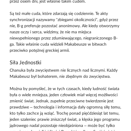
przez osiem dni, jest właśnie takim cudem.
Są też małe cuda, które zdarzają się codziennie. Te akty
synchronizacji nazywamy “zbiegami okoliczności”, gdyż przez
nie, B-g preferuje pozostać anonimowy. Ale kiedy otworzymy
nasze oczy i serca, widzimy, że nie ma miejsca
niewypełnionego przez zdumiewającego, niegraniczonego B-
ga. Takie właśnie cuda widzieli Makabeusze w bitwach
przeciwko potężnej greckiej armii.
Siła Jednostki
Chanuka była zwycięstwem nie licznych nad licznymi. Każdy
Makabeusz był bohaterem, nie zbędnym do zwycięstwa.
Można by pomyśleć, że w tych czasach, kiedy ludność świata
była o wiele mniejsza, jeden człowiek miał więcej możliwości
zmienić świat. Jednak, zupełnie przeciwne twierdzenie jest
prawdziwe – technologia i informacja dały ogromną siłę temu,
kto tylko zachce ją wziąć. Trochę ponad pięćdziesiąt lat temu,
jeden szaleniec prawie zniszczył świat, a klęska jego programu
jądrowego nadal pozostaje nieobjaśniona – może być tylko