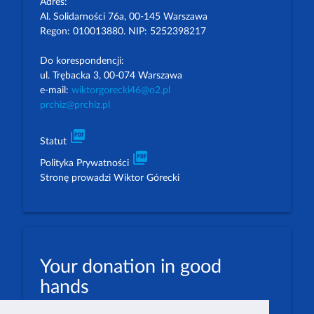
Adres:
Al. Solidarności 76a, 00-145 Warszawa
Regon: 010013880. NIP: 5252398217
Do korespondencji:
ul. Trębacka 3, 00-074 Warszawa
e-mail:
wiktorgorecki46@o2.pl
prchiz@prchiz.pl
picture_as_pdf
Statut
picture_as_pdf
Polityka Prywatności
Stronę prowadzi Wiktor Górecki
Your donation in good
hands
PLN: 07 1600 1462 1884 8633 6000 0001