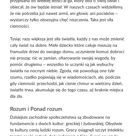
przypisana do wielkiej litości B-ga, który dba o Swój świat i
obiecał, że ów będzie istniał. W naszych czasach widzieliśmy,
że nie potrzeba już nawet armii, ani głowic ani pocisków –
wystarczy tylko obsesyjna chęć niszczenia. Taka jest siła
ciemności.
Tysiąc razy większa jest siła światła, każdy z nas może zmienić
cały świat na dobre. Małe dziecko które całuje mezuzę na
framudze drzwi do swojego domu, uczynienie komuś dobroci
nie prosząc nic w zamian, ofiarowanie swojej wygody, by
pomóc drugiemu – wszystko te uczynki są jak wybuchy
światła na nocnym niebie. Zgoda, nie powodują one tyle
szumu, rzadko pojawiają się w wiadomościach, ale, podczas
gdy ciemność przechodzi, jak cienie chmur w wietrzny dzień,
światło trwa, akumuluje się do tego czasu, aż braknie miejsca
dla zła.
Rozum i Ponad rozum
Dzisiejsze zachodnie społeczeństwa są zbudowane na
fundamencie z dwóch kultur: greckiej i żydowskiej. Obydwie
te kultury cenią ludzki rozum. Grecy osiągnęli szczyt intelektu