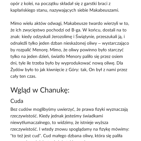
opór z kolei, na początku składał się z garstki braci z
kapłańskiego stanu, nazywających siebie Makabeuszami.
Mimo wielu aktów odwagi, Makabeusze twardo wierzyli w to,
że ich zwycięstwo pochodzi od B-ga. W końcu, dostali na to
znak: kiedy odzyskali Jerozolimę i Świątynie, przeszukali ją, i
odnaleźli tylko jeden dzban nieskażonej oliwy – wystarczająco
by rozpalić Menorę. Mimo, że oliwy powinno było starczyć
tylko na jeden dzień, światło Menory paliło się przez osiem
dni, tyle ile trzeba było by wyprodukować nową oliwę. Dla
Żydów było to jak kiwnięcie z Góry: tak, On był z nami przez
cały ten czas.
Wgląd w Chanukę:
Cuda
Bez cudów moglibyśmy uwierzyć, że prawa fizyki wyznaczają
rzeczywistość. Kiedy jednak jesteśmy świadkami
niewytłumaczalnego, to widzimy, że istnieje wyższa
rzeczywistość. I wtedy znowu spoglądamy na fizykę mówimy:
“to też jest cud”. Cud małego dzbana oliwy, która się paliła