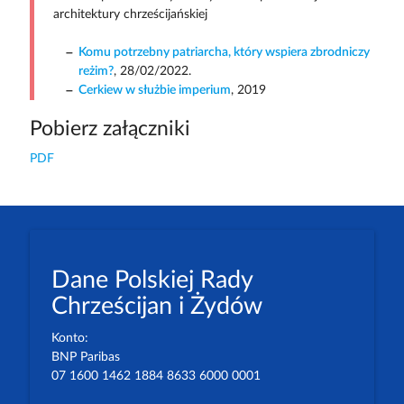
architektury chrześcijańskiej
Komu potrzebny patriarcha, który wspiera zbrodniczy
reżim?
, 28/02/2022.
Cerkiew w służbie imperium
, 2019
Pobierz załączniki
PDF
Dane Polskiej Rady
Chrześcijan i Żydów
Konto:
BNP Paribas
07 1600 1462 1884 8633 6000 0001