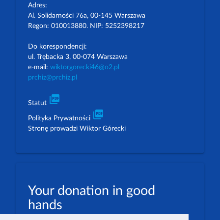
Adres:
Al. Solidarności 76a, 00-145 Warszawa
Regon: 010013880. NIP: 5252398217
Do korespondencji:
ul. Trębacka 3, 00-074 Warszawa
e-mail:
wiktorgorecki46@o2.pl
prchiz@prchiz.pl
picture_as_pdf
Statut
picture_as_pdf
Polityka Prywatności
Stronę prowadzi Wiktor Górecki
Your donation in good
hands