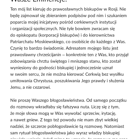
Ten mój list kieruję do prawosławnych biskupów w Rosji. Nie
będę zajmował się zbieraniem podpisów pod nim i szukaniem
poparcia mojej inicjatywy pośród cerkiewnych instytucji
i organizacji społecznych. Nie tyle bowiem zwracam się
do episkopatu (korporacji biskupów) i do kierownictwa
Patriarchatu Moskiewskiego, co osobiście do każdego z Was.
Czynię to bardzo świadomie. Adresatem mojego listu jest
prawosławny chrześcijanin – konkretnie ten z Was, kto przyjął
zobowiązania chrztu świętego i mniszego stanu, kto został
wyniesiony do godności biskupiej i jednocześnie uznał
w swoim sercu, że nie można kierować Cerkwią bez wysiłku
umiłowania Chrystusa, poszukiwania Jego prawdy i służenia
Jemu, a nie cezarowi.
Nie proszę Waszego błogosławieństwa. Od samego początku
do rozmowy wkradłaby się fałszywa nuta. Liczę się z tym,
że moje słowa mogą w Was wywołać sprzeciw, irytację,
a nawet gniew. Z tego też powodu nie mam zbyt wielkiej
nadziei, że szczerze pobłogosławicie tą rozmowę. Natomiast
sam rytuał błogosławieństwa jako wyraz władzy biskupiej