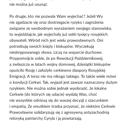
nie można już usunąć.
Po drugie, kto nie pozwala Wam wyjechać? Jeżeli Wy
nie zgadzacie się oraz dostrzegacie ryzyko i zagrożenia
związane ze swobodnym wyrażaniem swojego stanowiska,
to wyjeżdżajcie, jak wyjechały już setki tysięcy rosyjskich
obywateli. Wśród nich jest wielu prawosławnych. Oni
potrzebują swoich księży i biskupów. Wyczekują
nieskrępowanego słowa. Liczą na wsparcie duchowe.
Przypomnijcie sobie, że po Rewolucji Październikowej,
a zwłaszcza w latach wojny domowej, dziesiątki biskupów
opuściło Rosję i założyło cerkiewne diaspory Rosyjskiej
Emigracji. A teraz nie ma nikogo takiego. To także wiele mówi
o kondycji Cerkwi. Tak, wyjazd jest zawsze naznaczony dużym
ryzykiem. Nie można sobie jednak wyobrazić, że lokalne
Cerkwie (do których się udacie) wydalą Was, choć
nie wszystkie odniosą się do waszej decyzji z szacunkiem
i empatią. Ze smutkiem trzeba przyznać, że niektóre Cerkwie
Prawosławne solidaryzują się z agresywną antyzachodnią
retoryką patriarchy Cyryla i ją powtarzają.