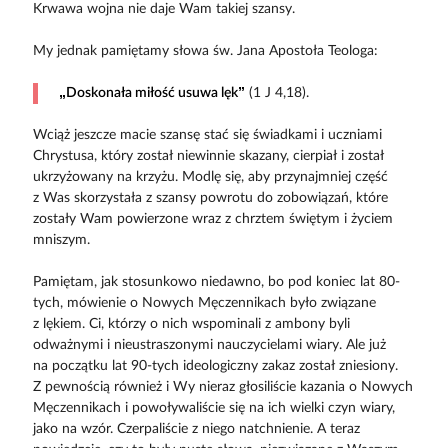
Krwawa wojna nie daje Wam takiej szansy.
My jednak pamiętamy słowa św. Jana Apostoła Teologa:
„Doskonała miłość usuwa lęk”
(1 J 4,18).
Wciąż jeszcze macie szansę stać się świadkami i uczniami
Chrystusa, który został niewinnie skazany, cierpiał i został
ukrzyżowany na krzyżu. Modlę się, aby przynajmniej część
z Was skorzystała z szansy powrotu do zobowiązań, które
zostały Wam powierzone wraz z chrztem świętym i życiem
mniszym.
Pamiętam, jak stosunkowo niedawno, bo pod koniec lat 80-
tych, mówienie o Nowych Męczennikach było związane
z lękiem. Ci, którzy o nich wspominali z ambony byli
odważnymi i nieustraszonymi nauczycielami wiary. Ale już
na początku lat 90-tych ideologiczny zakaz został zniesiony.
Z pewnością również i Wy nieraz głosiliście kazania o Nowych
Męczennikach i powoływaliście się na ich wielki czyn wiary,
jako na wzór. Czerpaliście z niego natchnienie. A teraz