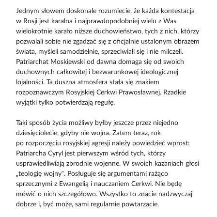
Jednym słowem doskonale rozumiecie, że każda kontestacja
w Rosji jest karalna i najprawdopodobniej wielu z Was
wielokrotnie karało niższe duchowieństwo, tych z nich, którzy
pozwalali sobie nie zgadzać się z oficjalnie ustalonym obrazem
świata, myśleli samodzielnie, sprzeciwiali się i nie milczeli.
Patriarchat Moskiewski od dawna domaga się od swoich
duchownych całkowitej i bezwarunkowej ideologicznej
lojalności. Ta duszna atmosfera stała się znakiem
rozpoznawczym Rosyjskiej Cerkwi Prawosławnej. Rzadkie
wyjątki tylko potwierdzają regułę.
Taki sposób życia możliwy byłby jeszcze przez niejedno
dziesięciolecie, gdyby nie wojna. Zatem teraz, rok
po rozpoczęciu rosyjskiej agresji należy powiedzieć wprost:
Patriarcha Cyryl jest pierwszym wśród tych, którzy
usprawiedliwiają zbrodnie wojenne. W swoich kazaniach głosi
„teologię wojny”. Posługuje się argumentami rażąco
sprzecznymi z Ewangelią i nauczaniem Cerkwi. Nie będę
mówić o nich szczegółowo. Wszystko to znacie nadzwyczaj
dobrze i, być może, sami regularnie powtarzacie.