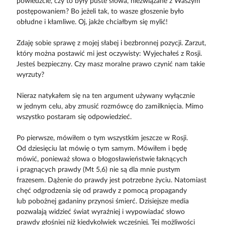
powiedzcie, czy to były puste słowa, niezwiązane z Waszym
postępowaniem? Bo jeżeli tak, to wasze głoszenie było
obłudne i kłamliwe. Oj, jakże chciałbym się mylić!
Zdaję sobie sprawę z mojej słabej i bezbronnej pozycji. Zarzut,
który można postawić mi jest oczywisty: Wyjechałeś z Rosji.
Jesteś bezpieczny. Czy masz moralne prawo czynić nam takie
wyrzuty?
Nieraz natykałem się na ten argument używany wyłącznie
w jednym celu, aby zmusić rozmówcę do zamilknięcia. Mimo
wszystko postaram się odpowiedzieć.
Po pierwsze, mówiłem o tym wszystkim jeszcze w Rosji.
Od dziesięciu lat mówię o tym samym. Mówiłem i będę
mówić, ponieważ słowa o błogosławieństwie łaknących
i pragnących prawdy (Mt 5,6) nie są dla mnie pustym
frazesem. Dążenie do prawdy jest potrzebne życiu. Natomiast
chęć odgrodzenia się od prawdy z pomocą propagandy
lub pobożnej gadaniny przynosi śmierć. Dzisiejsze media
pozwalają widzieć świat wyraźniej i wypowiadać słowo
prawdy głośniej niż kiedykolwiek wcześniej. Tej możliwości