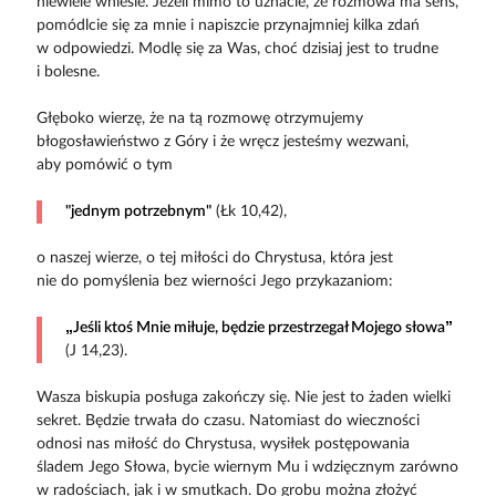
niewiele wniesie. Jeżeli mimo to uznacie, że rozmowa ma sens,
pomódlcie się za mnie i napiszcie przynajmniej kilka zdań
w odpowiedzi. Modlę się za Was, choć dzisiaj jest to trudne
i bolesne.
Głęboko wierzę, że na tą rozmowę otrzymujemy
błogosławieństwo z Góry i że wręcz jesteśmy wezwani,
aby pomówić o tym
"jednym potrzebnym"
(Łk 10,42),
o naszej wierze, o tej miłości do Chrystusa, która jest
nie do pomyślenia bez wierności Jego przykazaniom:
„Jeśli ktoś Mnie miłuje, będzie przestrzegał Mojego słowa”
(J 14,23).
Wasza biskupia posługa zakończy się. Nie jest to żaden wielki
sekret. Będzie trwała do czasu. Natomiast do wieczności
odnosi nas miłość do Chrystusa, wysiłek postępowania
śladem Jego Słowa, bycie wiernym Mu i wdzięcznym zarówno
w radościach, jak i w smutkach. Do grobu można złożyć