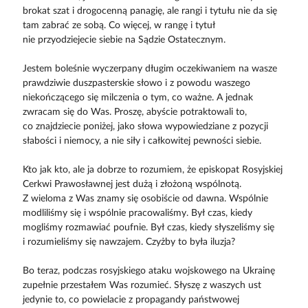
brokat szat i drogocenną panagię, ale rangi i tytułu nie da się
tam zabrać ze sobą. Co więcej, w rangę i tytuł
nie przyodziejecie siebie na Sądzie Ostatecznym.
Jestem boleśnie wyczerpany długim oczekiwaniem na wasze
prawdziwie duszpasterskie słowo i z powodu waszego
niekończącego się milczenia o tym, co ważne. A jednak
zwracam się do Was. Proszę, abyście potraktowali to,
co znajdziecie poniżej, jako słowa wypowiedziane z pozycji
słabości i niemocy, a nie siły i całkowitej pewności siebie.
Kto jak kto, ale ja dobrze to rozumiem, że episkopat Rosyjskiej
Cerkwi Prawosławnej jest dużą i złożoną wspólnotą.
Z wieloma z Was znamy się osobiście od dawna. Wspólnie
modliliśmy się i wspólnie pracowaliśmy. Był czas, kiedy
mogliśmy rozmawiać poufnie. Był czas, kiedy słyszeliśmy się
i rozumieliśmy się nawzajem. Czyżby to była iluzja?
Bo teraz, podczas rosyjskiego ataku wojskowego na Ukrainę
zupełnie przestałem Was rozumieć. Słyszę z waszych ust
jedynie to, co powielacie z propagandy państwowej