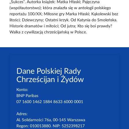
„Sukces”. Autorka książek: Matka Hłaski; Pajęczyna
(współautorstwo); która znalazła się w antologii polskiego
reportażu 100/XX; Miłosne gry Marka Hłaski; Kąkolewski bez
litości; Dziewczyny; Ostatni krzyk. Od Katynia do Smoleńska.
Historie dramatów i miłości; Od jutra; Kto się boi prawdy?
Walka z cywilizacją chrześcijańską w Polsce.
Dane Polskiej Rady
Chrześcijan i Żydów
Konto:
BNP Paribas
07 1600 1462 1884 8633 6000 0001
Adres:
Al. Solidarności 76a, 00-145 Warszawa
Regon: 010013880. NIP: 5252398217