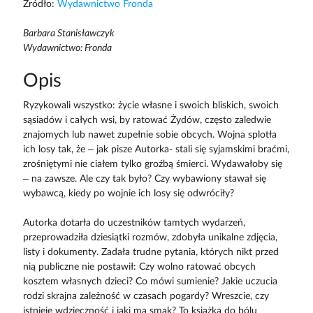
Źródło:
Wydawnictwo Fronda
Barbara Stanisławczyk
Wydawnictwo: Fronda
Opis
Ryzykowali wszystko: życie własne i swoich bliskich, swoich
sąsiadów i całych wsi, by ratować Żydów, często zaledwie
znajomych lub nawet zupełnie sobie obcych. Wojna splotła
ich losy tak, że – jak pisze Autorka- stali się syjamskimi braćmi,
zrośniętymi nie ciałem tylko groźbą śmierci. Wydawałoby się
– na zawsze. Ale czy tak było? Czy wybawiony stawał się
wybawcą, kiedy po wojnie ich losy się odwróciły?
Autorka dotarła do uczestników tamtych wydarzeń,
przeprowadziła dziesiątki rozmów, zdobyła unikalne zdjęcia,
listy i dokumenty. Zadała trudne pytania, których nikt przed
nią publiczne nie postawił: Czy wolno ratować obcych
kosztem własnych dzieci? Co mówi sumienie? Jakie uczucia
rodzi skrajna zależność w czasach pogardy? Wreszcie, czy
istnieje wdzięczność i jaki ma smak? To książka do bólu