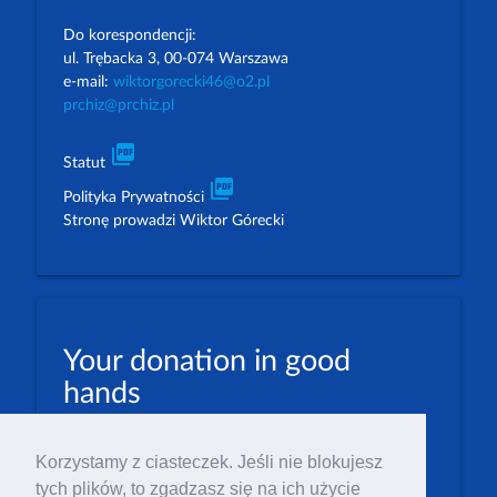
Do korespondencji:
ul. Trębacka 3, 00-074 Warszawa
e-mail:
wiktorgorecki46@o2.pl
prchiz@prchiz.pl
picture_as_pdf
Statut
picture_as_pdf
Polityka Prywatności
Stronę prowadzi Wiktor Górecki
Your donation in good
hands
PLN: 07 1600 1462 1884 8633 6000 0001
Korzystamy z ciasteczek. Jeśli nie blokujesz
EUR: 23 1600 1462 1884 8633 6000 0004
tych plików, to zgadzasz się na ich użycie