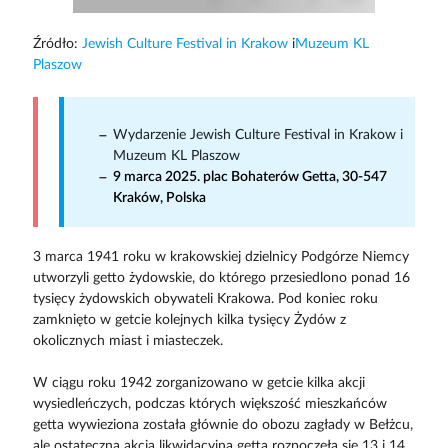
Źródło:
Jewish Culture Festival in Krakow
i
Muzeum KL
Plaszow
Wydarzenie Jewish Culture Festival in Krakow i
Muzeum KL Plaszow
9 marca 2025. plac Bohaterów Getta, 30-547
Kraków, Polska
3 marca 1941 roku w krakowskiej dzielnicy Podgórze Niemcy
utworzyli getto żydowskie, do którego przesiedlono ponad 16
tysięcy żydowskich obywateli Krakowa. Pod koniec roku
zamknięto w getcie kolejnych kilka tysięcy Żydów z
okolicznych miast i miasteczek.
W ciągu roku 1942 zorganizowano w getcie kilka akcji
wysiedleńczych, podczas których większość mieszkańców
getta wywieziona została głównie do obozu zagłady w Bełżcu,
ale ostateczna akcja likwidacyjna getta rozpoczęła się 13 i 14