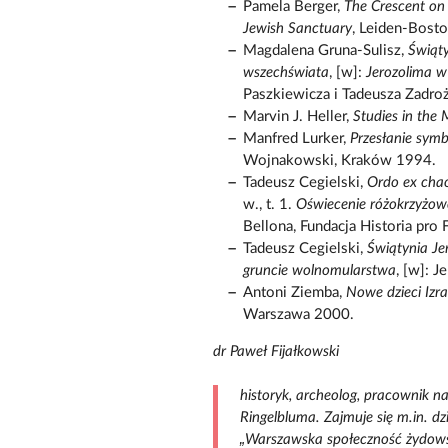
Pamela Berger,
The Crescent on
Jewish Sanctuary
, Leiden-Bost
Magdalena Gruna-Sulisz,
Świąty
wszechświata
, [w]:
Jerozolima w 
Paszkiewicza i Tadeusza Zadr
Marvin J. Heller,
Studies in the
Manfred Lurker,
Przesłanie symbo
Wojnakowski, Kraków 1994.
Tadeusz Cegielski,
Ordo ex chao
w., t. 1.
Oświecenie różokrzyżow
Bellona, Fundacja Historia pro
Tadeusz Cegielski,
Świątynia Je
gruncie wolnomularstwa
, [w]: 
Antoni Ziemba,
Nowe dzieci Izra
Warszawa 2000.
dr Paweł Fijałkowski
historyk, archeolog, pracownik n
Ringelbluma. Zajmuje się m.in. d
„Warszawska społeczność żydow