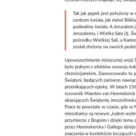
Tak jak pępek jest położony w 
centrum świata, jak mówi Bibli
podwaliny świata. A Jeruzalem j
Jeruzalemu, i Wielka Sala [tj. Ś
pośrodku Wielkiej Sali, a Kami
został złożony na swoich pods
Upowszechnienie mistycznej wizji 
było jednym z efektów rozwoju kab
chrześcijańskim. Zaowocowało to 
Świątyni, będących zarówno nawiązan
przenikających epokę. W latach 15
rysownik Maerten van Heemskerck or
ukazujących Świątynię Jerozolimsk
Prace te powstały w czasie, gdy w 
mieszkańcy są nowym „ludem wybra
przymierze z Bogiem i dzięki temu 
przez Heemskercka i Gallego dziej
znaczenia w kontekście toczących si