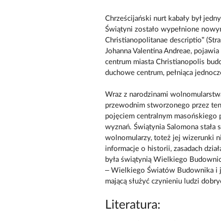
Chrześcijański nurt kabały był jed
Świątyni zostało wypełnione nowymi
Christianopolitanae descriptio” (St
Johanna Valentina Andreae, pojawi
centrum miasta Christianopolis budo
duchowe centrum, pełniąca jednocze
Wraz z narodzinami wolnomularstw
przewodnim stworzonego przez ten 
pojęciem centralnym masońskiego p
wyznań. Świątynia Salomona stała s
wolnomularzy, toteż jej wizerunki n
informacje o historii, zasadach dzi
była świątynią Wielkiego Budowni
– Wielkiego Światów Budownika i j
mającą służyć czynieniu ludzi dobry
Literatura: