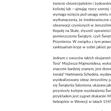
świecie chrześcijańskim i żydowskim
kolistej lub – ujmując rzecz szerzej
wymaga wzięcia pod uwagę wielu r
wytłumaczenia, że średniowieczne
obserwacji czynionych w Jerozolim
Kopułę na Skale, słyszeli opowieści
pomieszczenia Świątyni, czyli Świ
Przymierza. W związku z tym prawd
sanktuarium kryje w sobie jakieś po
Jednym z owoców takich skojarzeń 
Tora” Mojżesza Majmonidesa, wyk
znacznie bardziej znanym, jest drze
świata” Hartmanna Schedela, wydan
wyidealizowany obraz Jerozolimy ja
się Świątynia Salomona, ukazana ja
przyniosły kolejne wyobrażenia Św
przykładem jest sygnet drukarski M
hebrajskie w Wenecji w latach 15