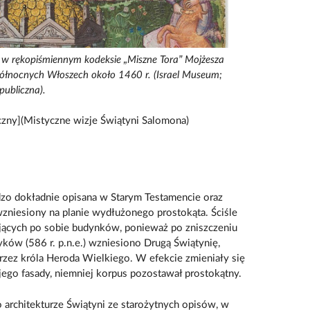
a w rękopiśmiennym kodeksie „Miszne Tora” Mojżesza
łnocnych Włoszech około 1460 r. (Israel Museum;
ubliczna).
czny](Mistyczne wizje Świątyni Salomona)
dzo dokładnie opisana w Starym Testamencie oraz
zniesiony na planie wydłużonego prostokąta. Ściśle
pujących po sobie budynków, ponieważ po zniszczeniu
ków (586 r. p.n.e.) wzniesiono Drugą Świątynię,
przez króla Heroda Wielkiego. W efekcie zmieniały się
jego fasady, niemniej korpus pozostawał prostokątny.
o architekturze Świątyni ze starożytnych opisów, w