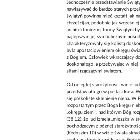
Jednocześnie przedstawianie Świąt
nawiązywać do bardzo starych przek
świątyń powinna mieć kształt jak naj
chrześcijan, podobnie jak wcześnie
architektonicznej formy Świątyni by
najlepszym jej symbolicznym nośnik
charakteryzowały się kolistą doskon
była upostaciowieniem okręgu świat
z Bogiem. Człowiek wkraczający do 
doskonałego, a przebywając w niej 
siłami rządzącymi światem.
Od odległej starożytności wiele lu
przedstawiało go w postaci koła. W
się półkoliste sklepienie nieba. W
rozpostartym przez Boga kręgu niebi
„okręgu ziemi”, nad którym Bóg rozp
(38,12), że lud Izraela „mieszka w 
pochodzącym z późnej starożytnośc
(Kedoszim 10) w wizję świata skład
centrum których znajduje się Świąty