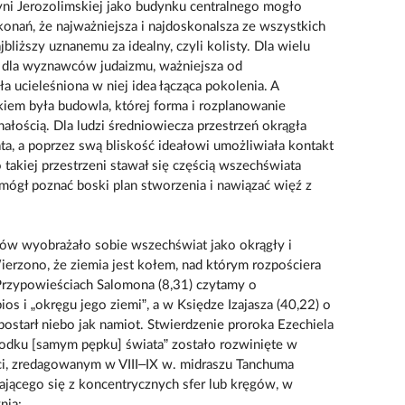
yni Jerozolimskiej jako budynku centralnego mogło
onań, że najważniejsza i najdoskonalsza ze wszystkich
bliższy uznanemu za idealny, czyli kolisty. Dla wielu
j dla wyznawców judaizmu, ważniejsza od
ła ucieleśniona w niej idea łącząca pokolenia. A
iem była budowla, której forma i rozplanowanie
ałością. Dla ludzi średniowiecza przestrzeń okrągła
a, a poprzez swą bliskość ideałowi umożliwiała kontakt
takiej przestrzeni stawał się częścią wszechświata
mógł poznać boski plan stworzenia i nawiązać więź z
dów wyobrażało sobie wszechświat jako okrągły i
ierzono, że ziemia jest kołem, nad którym rozpościera
 Przypowieściach Salomona (8,31) czytamy o
os i „okręgu jego ziemi”, a w Księdze Izajasza (40,22) o
ostarł niebo jak namiot. Stwierdzenie proroka Ezechiela
środku [samym pępku] świata” zostało rozwinięte w
i, zredagowanym w VIII–IX w. midraszu Tanchuma
ającego się z koncentrycznych sfer lub kręgów, w
nia: