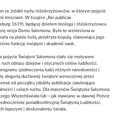
nym ze źródeł ruchu różokrzyżowców, w którym pojęcie
 treściami. W książce „Rei publicae
rasburg 1619), będącej dziełem teologa i różokrzyżowca
a się wizja Domu Salomona. Była to wzniesiona w
wla na planie koła, przykryta kopułą, stanowiąca jego
śnie funkcję świątyni i akademii nauk.
a pojęcie Świątyni Salomona stało się motywem
ruch obrazu dziejów i etycznych celów ludzkości,
rogramu zjednoczenia ludzi różnych narodowości i
ię alegorią duchowej świątyni wznoszonej przez
iemal od początku zdobiły publikacje zawierające
ałalności i celach ruchu. Dla masonów Świątynia Salomona
czego Wszechświata lub – jak mawiano w dawnej Polsce
ednocześnie ponadkonfesyjną Świątynią Ludzkości,
ch lepszymi i doskonaleniu świata.