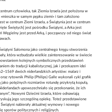
centrum człowieka, tak Ziemia Izraela jest położona w
a »mieszka w samym pępku ziemi« i tam założono
est w centrum Ziemi Izraela, a Świątynia jest w centrum
więte Świętych] jest pośrodku Świątyni, a Arka jest
eń Węgielny jest przed Arką, i począwszy od niego świat
tawach.
Świątyni Salomona jako centralnego kręgu stworzenia
ały, która wzbudzała wielkie zainteresowanie w świecie
powstaniem kolejnych symbolicznych przedstawień
iem do tradycji kabalistycznej, jak i przekazem idei
62–1569 dwóch niderlandzkich artystów: malarz i
az rytownik Philip (Philips) Galle wykonali cykl grafik
ą jako potężnych rozmiarów rotundę przykrytą kopułą.
Niderlandach upowszechniało się przekonanie, że ich
nym”, Nowymi Dziećmi Izraela, które odnawiają
zyskują jego szczególną opiekę. Toteż przedstawione
e Świątyni nabierały aktualnej wymowy i nowego
ę sporów politycznych i religijnych.