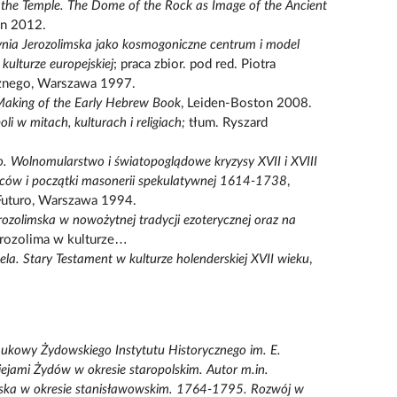
 the Temple. The Dome of the Rock as Image of the Ancient
on 2012.
nia Jerozolimska jako kosmogoniczne centrum i model
kulturze europejskiej
; praca zbior. pod red. Piotra
ożnego, Warszawa 1997.
 Making of the Early Hebrew Book
, Leiden-Boston 2008.
li w mitach, kulturach i religiach;
tłum. Ryszard
. Wolnomularstwo i światopoglądowe kryzysy XVII i XVIII
ców i początki masonerii spekulatywnej 1614-1738
,
 Futuro, Warszawa 1994.
rozolimska w nowożytnej tradycji ezoterycznej oraz na
Jerozolima w kulturze…
ela. Stary Testament w kulturze holenderskiej XVII wieku
,
aukowy Żydowskiego Instytutu Historycznego im. E.
ziejami Żydów w okresie staropolskim. Autor m.in.
ska w okresie stanisławowskim. 1764-1795. Rozwój w