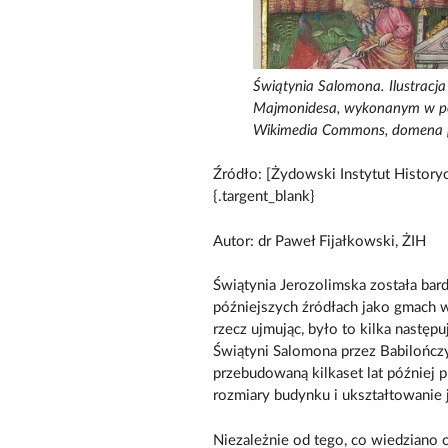
Świątynia Salomona. Ilustracj
Majmonidesa, wykonanym w pó
Wikimedia Commons, domena p
Źródło: [Żydowski Instytut History
{.targent_blank}
Autor: dr Paweł Fijałkowski, ŻIH
Świątynia Jerozolimska została bar
późniejszych źródłach jako gmach w
rzecz ujmując, było to kilka nastę
Świątyni Salomona przez Babilończy
przebudowaną kilkaset lat później 
rozmiary budynku i ukształtowanie 
Niezależnie od tego, co wiedziano 