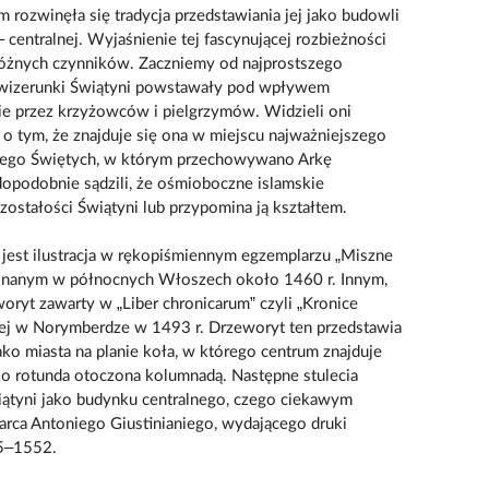
 rozwinęła się tradycja przedstawiania jej jako budowli
 – centralnej. Wyjaśnienie tej fascynującej rozbieżności
óżnych czynników. Zaczniemy od najprostszego
 wizerunki Świątyni powstawały pod wpływem
ie przez krzyżowców i pielgrzymów. Widzieli oni
 o tym, że znajduje się ona w miejscu najważniejszego
ętego Świętych, w którym przechowywano Arkę
opodobnie sądzili, że ośmioboczne islamskie
zostałości Świątyni lub przypomina ją kształtem.
jest ilustracja w rękopiśmiennym egzemplarzu „Miszne
onanym w północnych Włoszech około 1460 r. Innym,
woryt zawarty w „Liber chronicarum” czyli „Kronice
ej w Norymberdze w 1493 r. Drzeworyt ten przedstawia
ko miasta na planie koła, w którego centrum znajduje
ko rotunda otoczona kolumnadą. Następne stulecia
iątyni jako budynku centralnego, czego ciekawym
arca Antoniego Giustinianiego, wydającego druki
45–1552.