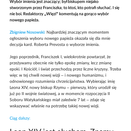
Wybór imienia jest znaczący; był biskupem niejako
stworzonym przez Franciszka; to ktoś, kto potrafi słuchać. I się
nie boi. Redaktorzy „Więzi” komentują na gorąco wybór
nowego papieża.
Zbigniew Nosowski:
Najbardziej znaczącym momentem
ogłoszenia wyboru nowego papieża okazała się dla mnie
decyzja kard. Roberta Prevosta o wyborze imienia.
Jego poprzednik, Franciszek I, wielokrotnie powtarzał, że
przeżywamy obecnie nie tylko epokę zmiany, lecz zmianę
epoki. I Kościół, i świat przechodzą przez liczne kryzysy. Trzeba
więc w tej chwili nowej wizji – i nowego humanizmu, i
odnowionego rozumienia chrześcijaństwa. Wybierając imię
Leona XIV, nowy biskup Rzymu – pierwszy, który urodził się
już po II wojnie światowej, a w momencie rozpoczęcia II
Soboru Watykańskiego miał zaledwie 7 lat – zdaje się
wskazywać właśnie na potrzebę takiej nowej wizji.
Ciąg dalszy: