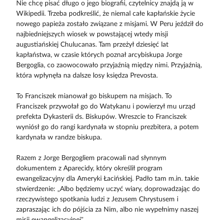
Nie chcę pisać długo o jego biografii, czytelnicy znajdą ją w
Wikipedii. Trzeba podkreślić, że niemal całe kapłańskie życie
nowego papieża zostało związane z misjami. W Peru jeździł do
najbiedniejszych wiosek w powstającej wtedy misji
augustiańskiej Chulucanas. Tam przeżył dziesięć lat
kapłaństwa, w czasie których poznał arcybiskupa Jorge
Bergoglia, co zaowocowało przyjaźnią między nimi. Przyjaźnią,
która wpłynęła na dalsze losy księdza Prevosta.
To Franciszek mianował go biskupem na misjach. To
Franciszek przywołał go do Watykanu i powierzył mu urząd
prefekta Dykasterii ds. Biskupów. Wreszcie to Franciszek
wyniósł go do rangi kardynała w stopniu prezbitera, a potem
kardynała w randze biskupa.
Razem z Jorge Bergogliem pracowali nad słynnym
dokumentem z Aparecidy, który określił program
ewangelizacyjny dla Ameryki Łacińskiej. Padło tam m.in. takie
stwierdzenie: „Albo będziemy uczyć wiary, doprowadzając do
rzeczywistego spotkania ludzi z Jezusem Chrystusem i
zapraszając ich do pójścia za Nim, albo nie wypełnimy naszej