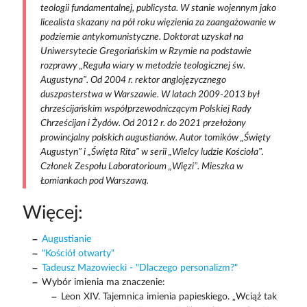
teologii fundamentalnej, publicysta. W stanie wojennym jako
licealista skazany na pół roku więzienia za zaangażowanie w
podziemie antykomunistyczne. Doktorat uzyskał na
Uniwersytecie Gregoriańskim w Rzymie na podstawie
rozprawy „Reguła wiary w metodzie teologicznej św.
Augustyna”. Od 2004 r. rektor anglojęzycznego
duszpasterstwa w Warszawie. W latach 2009-2013 był
chrześcijańskim współprzewodniczącym Polskiej Rady
Chrześcijan i Żydów. Od 2012 r. do 2021 przełożony
prowincjalny polskich augustianów. Autor tomików „Święty
Augustyn” i „Święta Rita” w serii „Wielcy ludzie Kościoła”.
Członek Zespołu Laboratorioum „Więzi”. Mieszka w
Łomiankach pod Warszawą.
Więcej:
Augustianie
"Kościół otwarty"
Tadeusz Mazowiecki - "Dlaczego personalizm?"
Wybór imienia ma znaczenie:
Leon XIV. Tajemnica imienia papieskiego. „Wciąż tak