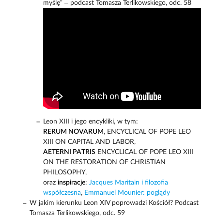
myślę” – podcast Tomasza Terlikowskiego, odc. 58
Leon XIII i jego encykliki, w tym:
RERUM NOVARUM
, ENCYCLICAL OF POPE LEO
XIII ON CAPITAL AND LABOR,
AETERNI PATRIS
ENCYCLICAL OF POPE LEO XIII
ON THE RESTORATION OF CHRISTIAN
PHILOSOPHY,
oraz
inspiracje
:
Jacques Maritain i filozofia
współczesna
,
Emmanuel Mounier: poglądy
W jakim kierunku Leon XIV poprowadzi Kościół? Podcast
Tomasza Terlikowskiego, odc. 59