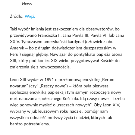
News
Źródło:
Więź:
Taki wybór imienia jest zaskoczeniem dla obserwatorów, bo
przewidywano Franciszka II, Jana Pawła III, Pawła VII lub Jana
XXIV. Tymczasem amerykański kardynał (człowiek z obu
Ameryk – bo z długim doświadczeniem duszpasterskim w
Peru!) sięgnął głębiej. Nawiązał do pontyfikatu papieża Leona
XIII, który pod koniec XIX wieku przygotowywał Kościół do
zmierzenia się z nowoczesnością.
Leon XIII wydał w 1891 r. przełomową encyklikę „Rerum
novarum” (czyli „Rzeczy nowe”) – która była pierwszą
społeczną encykliką papieską i tym samym rozpoczęła nowy
nurt nauczania społecznego Kościoła. Idą czasy nowe – trzeba
więc ponownie myśleć o „rzeczach nowych”. Oby Leon XIV,
wybrany w jubileuszowym roku nadziei, pomógł nam
wszystkim odnaleźć motywy życia i nadziei, których tak
bardzo potrzebujemy.