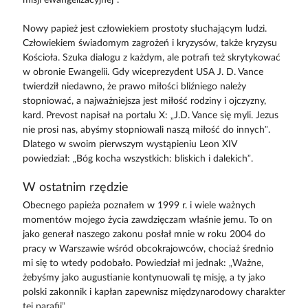
misji ewangelizacyjnej”.
Nowy papież jest człowiekiem prostoty słuchającym ludzi.
Człowiekiem świadomym zagrożeń i kryzysów, także kryzysu
Kościoła. Szuka dialogu z każdym, ale potrafi też skrytykować
w obronie Ewangelii. Gdy wiceprezydent USA J. D. Vance
twierdził niedawno, że prawo miłości bliźniego należy
stopniować, a najważniejsza jest miłość rodziny i ojczyzny,
kard. Prevost napisał na portalu X: „J.D. Vance się myli. Jezus
nie prosi nas, abyśmy stopniowali naszą miłość do innych”.
Dlatego w swoim pierwszym wystąpieniu Leon XIV
powiedział: „Bóg kocha wszystkich: bliskich i dalekich”.
W ostatnim rzędzie
Obecnego papieża poznałem w 1999 r. i wiele ważnych
momentów mojego życia zawdzięczam właśnie jemu. To on
jako generał naszego zakonu posłał mnie w roku 2004 do
pracy w Warszawie wśród obcokrajowców, chociaż średnio
mi się to wtedy podobało. Powiedział mi jednak: „Ważne,
żebyśmy jako augustianie kontynuowali tę misję, a ty jako
polski zakonnik i kapłan zapewnisz międzynarodowy charakter
tej parafii”.