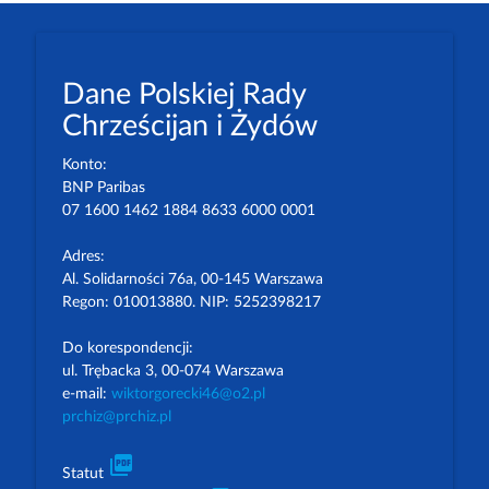
Dane Polskiej Rady
Chrześcijan i Żydów
Konto:
BNP Paribas
07 1600 1462 1884 8633 6000 0001
Adres:
Al. Solidarności 76a, 00-145 Warszawa
Regon: 010013880. NIP: 5252398217
Do korespondencji:
ul. Trębacka 3, 00-074 Warszawa
e-mail:
wiktorgorecki46@o2.pl
prchiz@prchiz.pl
picture_as_pdf
Statut