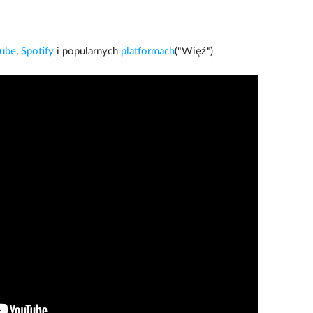
tube
,
Spotify
i popularnych
platformach
("Więź")