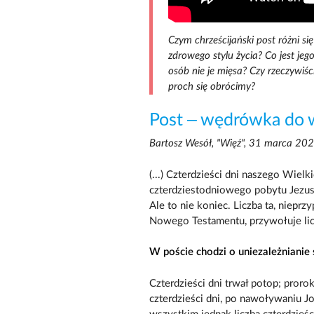
Czym chrześcijański post różni s
zdrowego stylu życia? Co jest jeg
osób nie je mięsa? Czy rzeczywiś
proch się obrócimy?
Post – wędrówka do 
Bartosz Wesół, "Więź", 31 marca 20
(...) Czterdzieści dni naszego Wiel
czterdziestodniowego pobytu Jezusa 
Ale to nie koniec. Liczba ta, niep
Nowego Testamentu, przywołuje licz
W poście chodzi o uniezależnianie 
Czterdzieści dni trwał potop; prorok
czterdzieści dni, po nawoływaniu 