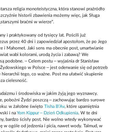
jstarsza religia monoteistyczna, która stanowi praźródło
aszczyźnie historii zbawienia możemy więc, jak Sługa
starszymi braćmi w wierze”.
any i praktykowany od tysięcy lat. Pościli już
Jezus przez 40 dni i zapowiedział apostołom, że po Jego
kże i Mahomet. Jaki sens ma obecnie post, umartwianie
świat wabi kolorami, urodą życia i zabawą? We
są podobne. – Celem postu – wyjaśnia dr Stanisław
Żydowskiego w Polsce – jest oderwanie się od potrzeb
hierarchii tego, co ważne. Post ma ułatwić skupienie
oza cielesność.
udaizmu i środowiska w jakim żyją jego wyznawcy.
ce, pobożni Żydzi poszczą – zachowując bardzo surowe
roku: w żałobne święto
Tisha B’Av
, które upamiętnia
wski i na
Yom Kippur – Dzień Odkupienia
. W te dni
ny, bardzo ścisły post. Nie wolno wtedy wykonywać
ę w ogóle od jedzenia i picia, nawet wody. Talmud, w