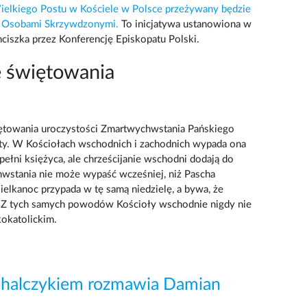
Wielkiego Postu w Kościele w Polsce przeżywany będzie
 z Osobami Skrzywdzonymi.
To inicjatywa ustanowiona w
nciszka przez Konferencję Episkopatu Polski.
e świętowania
ętowania uroczystości Zmartwychwstania Pańskiego
aty. W Kościołach wschodnich i zachodnich wypada ona
ełni księżyca, ale chrześcijanie wschodni dodają do
wstania nie może wypaść wcześniej, niż Pascha
ielkanoc przypada w tę samą niedzielę, a bywa, że
. Z tych samych powodów Kościoły wschodnie nigdy nie
okatolickim.
chalczykiem rozmawia Damian