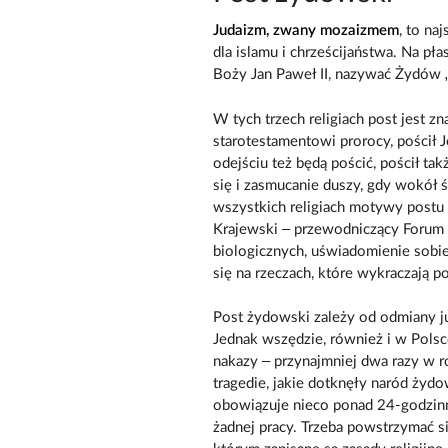
Judaizm, zwany mozaizmem
, to na
dla islamu i chrześcijaństwa. Na pł
Boży Jan Paweł II, nazywać Żydów „
W tych trzech religiach post jest zn
starotestamentowi prorocy, pościł 
odejściu też będą pościć, pościł ta
się i zasmucanie duszy, gdy wokół 
wszystkich religiach motywy postu 
Krajewski – przewodniczący Forum 
biologicznych, uświadomienie sobie 
się na rzeczach, które wykraczają p
Post żydowski zależy od odmiany j
Jednak wszędzie, również i w Pols
nakazy – przynajmniej dwa razy w 
tragedie, jakie dotknęły naród żydo
obowiązuje nieco ponad 24-godzin
żadnej pracy. Trzeba powstrzymać si