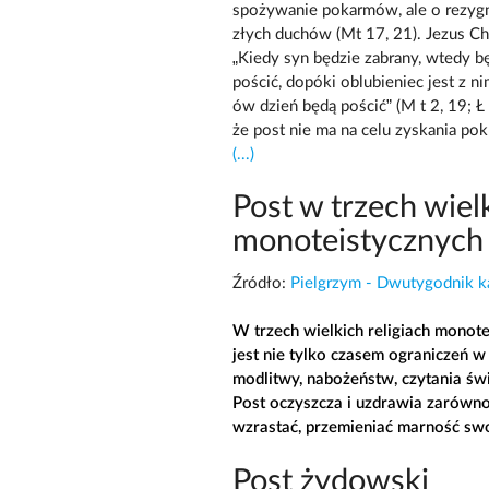
spożywanie pokarmów, ale o rezygna
złych duchów (Mt 17, 21). Jezus C
„Kiedy syn będzie zabrany, wtedy b
pościć, dopóki oblubieniec jest z ni
ów dzień będą pościć” (M t 2, 19; 
że post nie ma na celu zyskania pok
(...)
Post w trzech wielk
monoteistycznych
Źródło:
Pielgrzym - Dwutygodnik kat
W trzech wielkich religiach monotei
jest nie tylko czasem ograniczeń
modlitwy, nabożeństw, czytania świ
Post oczyszcza i uzdrawia zarówno 
wzrastać, przemieniać marność swoj
Post żydowski