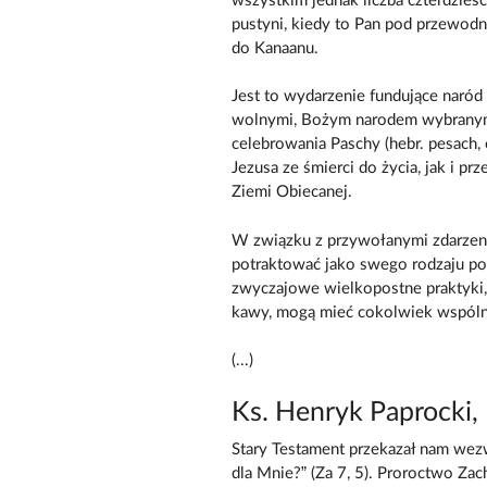
wszystkim jednak liczba czterdzieśc
pustyni, kiedy to Pan pod przewo
do Kanaanu.
Jest to wydarzenie fundujące naród 
wolnymi, Bożym narodem wybranym.
celebrowania Paschy (hebr. pesach, 
Jezusa ze śmierci do życia, jak i p
Ziemi Obiecanej.
W związku z przywołanymi zdarzen
potraktować jako swego rodzaju pod
zwyczajowe wielkopostne praktyki, 
kawy, mogą mieć cokolwiek wspóln
(...)
Ks. Henryk Paprocki,
Stary Testament przekazał nam wezw
dla Mnie?” (Za 7, 5). Proroctwo Zac