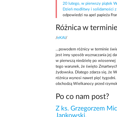
20 lutego, w pierwszy piątek 
Dzień modlitwy i solidarności
odpowiedzi na apel papieża Fra
Różnica w termini
/
eKAI
/
...powodem różnicy w terminie świ
jest inny sposób wyznaczania jej d
w pierwszą niedzielę po wiosennej p
tego warunek, że święto Zmartwych
żydowska. Dlatego zdarza się, że W
różnica wynosi nawet pięć tygodni
obchodzą Wielkanocy przed rzymsk
Po co nam post?
Z ks. Grzegorzem Mi
Jankowski,