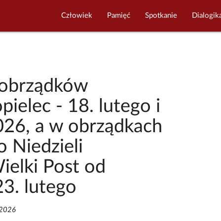
Człowiek
Pamięć
Spotkanie
Dialogik
 obrządków
ielec - 18. lutego i
026, a w obrządkach
 Niedzieli
ielki Post od
23. lutego
/2026