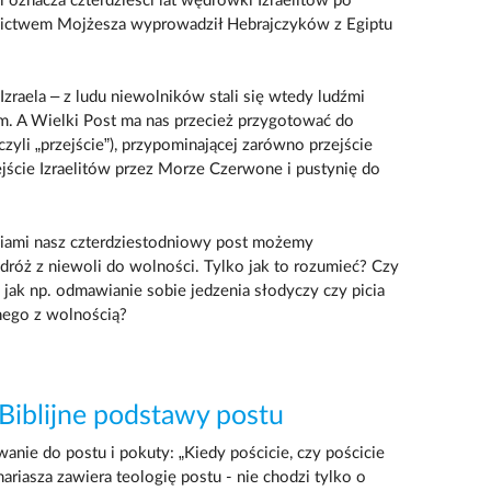
i oznacza czterdzieści lat wędrówki Izraelitów po
dnictwem Mojżesza wyprowadził Hebrajczyków z Egiptu
Izraela – z ludu niewolników stali się wtedy ludźmi
 A Wielki Post ma nas przecież przygotować do
czyli „przejście”), przypominającej zarówno przejście
rzejście Izraelitów przez Morze Czerwone i pustynię do
iami nasz czterdziestodniowy post możemy
róż z niewoli do wolności. Tylko jak to rozumieć? Czy
jak np. odmawianie sobie jedzenia słodyczy czy picia
ego z wolnością?
Biblijne podstawy postu
anie do postu i pokuty: „Kiedy pościcie, czy pościcie
hariasza zawiera teologię postu - nie chodzi tylko o