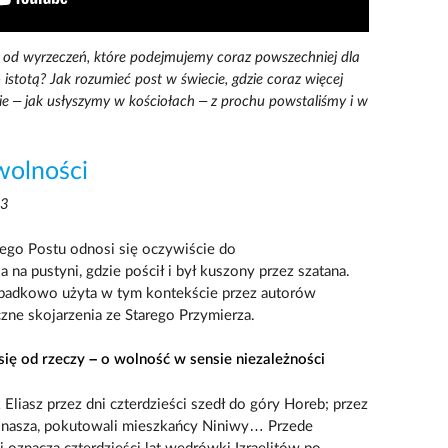
ię od wyrzeczeń, które podejmujemy coraz powszechniej dla
o istotą? Jak rozumieć post w świecie, gdzie coraz więcej
cie – jak usłyszymy w kościołach – z prochu powstaliśmy i w
wolności
23
kiego Postu odnosi się oczywiście do
na pustyni, gdzie pościł i był kuszony przez szatana.
rzypadkowo użyta w tym kontekście przez autorów
ne skojarzenia ze Starego Przymierza.
się od rzeczy – o wolność w sensie niezależności
 Eliasz przez dni czterdzieści szedł do góry Horeb; przez
Jonasza, pokutowali mieszkańcy Niniwy… Przede