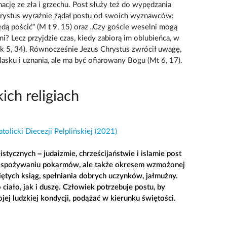
cję ze zła i grzechu. Post służy też do wypędzania
hrystus wyraźnie żądał postu od swoich wyznawców:
ędą pościć” (M t 9, 15) oraz „Czy goście weselni mogą
mi? Lecz przyjdzie czas, kiedy zabiorą im oblubieńca, w
Ł k 5, 34). Równocześnie Jezus Chrystus zwrócił uwagę,
lasku i uznania, ale ma być ofiarowany Bogu (Mt 6, 17).
ich religiach
olicki Diecezji Pelplińskiej (2021)
stycznych – judaizmie, chrześcijaństwie i islamie post
 w spożywaniu pokarmów, ale także okresem wzmożonej
ętych ksiąg, spełniania dobrych uczynków, jałmużny.
ciało, jak i duszę. Człowiek potrzebuje postu, by
ej ludzkiej kondycji, podążać w kierunku świętości.