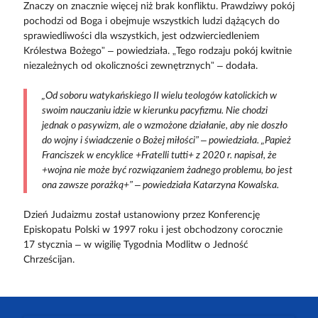
Znaczy on znacznie więcej niż brak konfliktu. Prawdziwy pokój
pochodzi od Boga i obejmuje wszystkich ludzi dążących do
sprawiedliwości dla wszystkich, jest odzwierciedleniem
Królestwa Bożego” – powiedziała. „Tego rodzaju pokój kwitnie
niezależnych od okoliczności zewnętrznych” – dodała.
„Od soboru watykańskiego II wielu teologów katolickich w
swoim nauczaniu idzie w kierunku pacyfizmu. Nie chodzi
jednak o pasywizm, ale o wzmożone działanie, aby nie doszło
do wojny i świadczenie o Bożej miłości” – powiedziała. „Papież
Franciszek w encyklice +Fratelli tutti+ z 2020 r. napisał, że
+wojna nie może być rozwiązaniem żadnego problemu, bo jest
ona zawsze porażką+” – powiedziała Katarzyna Kowalska.
Dzień Judaizmu został ustanowiony przez Konferencję
Episkopatu Polski w 1997 roku i jest obchodzony corocznie
17 stycznia – w wigilię Tygodnia Modlitw o Jedność
Chrześcijan.