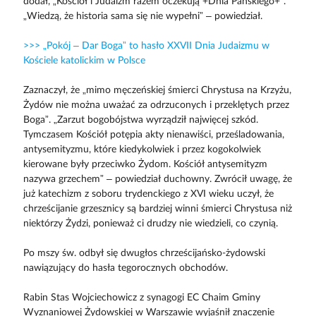
dodał, „Kościół i Judaizm razem oczekują +Dnia Pańskiego+”.
„Wiedzą, że historia sama się nie wypełni” – powiedział.
>>> „Pokój – Dar Boga” to hasło XXVII Dnia Judaizmu w
Kościele katolickim w Polsce
Zaznaczył, że „mimo męczeńskiej śmierci Chrystusa na Krzyżu,
Żydów nie można uważać za odrzuconych i przeklętych przez
Boga”. „Zarzut bogobójstwa wyrządził najwięcej szkód.
Tymczasem Kościół potępia akty nienawiści, prześladowania,
antysemityzmu, które kiedykolwiek i przez kogokolwiek
kierowane były przeciwko Żydom. Kościół antysemityzm
nazywa grzechem” – powiedział duchowny. Zwrócił uwagę, że
już katechizm z soboru trydenckiego z XVI wieku uczył, że
chrześcijanie grzesznicy są bardziej winni śmierci Chrystusa niż
niektórzy Żydzi, ponieważ ci drudzy nie wiedzieli, co czynią.
Po mszy św. odbył się dwugłos chrześcijańsko-żydowski
nawiązujący do hasła tegorocznych obchodów.
Rabin Stas Wojciechowicz z synagogi EC Chaim Gminy
Wyznaniowej Żydowskiej w Warszawie wyjaśnił znaczenie