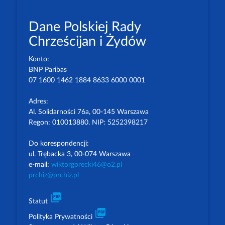
Dane Polskiej Rady
Chrześcijan i Żydów
Konto:
BNP Paribas
07 1600 1462 1884 8633 6000 0001
Adres:
Al. Solidarności 76a, 00-145 Warszawa
Regon: 010013880. NIP: 5252398217
Do korespondencji:
ul. Trębacka 3, 00-074 Warszawa
e-mail:
wiktorgorecki46@o2.pl
prchiz@prchiz.pl
picture_as_pdf
Statut
picture_as_pdf
Polityka Prywatności