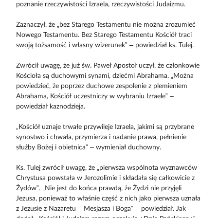
poznanie rzeczywistości Izraela, rzeczywistości Judaizmu.
Zaznaczył, że „bez Starego Testamentu nie można zrozumieć
Nowego Testamentu. Bez Starego Testamentu Kościół traci
swoją tożsamość i własny wizerunek” – powiedział ks. Tulej.
Zwrócił uwagę, że już św. Paweł Apostoł uczył, że członkowie
Kościoła są duchowymi synami, dziećmi Abrahama. „Można
powiedzieć, że poprzez duchowe zespolenie z plemieniem
Abrahama, Kościół uczestniczy w wybraniu Izraele” –
powiedział kaznodzieja.
„Kościół uznaje trwałe przywileje Izraela, jakimi są przybrane
synostwo i chwała, przymierza i nadanie prawa, pełnienie
służby Bożej i obietnica” – wymieniał duchowny.
Ks. Tulej zwrócił uwagę, że „pierwsza wspólnota wyznawców
Chrystusa powstała w Jerozolimie i składała się całkowicie z
Żydów”. „Nie jest do końca prawdą, że Żydzi nie przyjęli
Jezusa, ponieważ to właśnie część z nich jako pierwsza uznała
z Jezusie z Nazaretu – Mesjasza i Boga” – powiedział. Jak