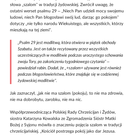
słowa „szalom” w tradycji żydowskiej. Zwrócił uwagę, że
ostatni werset psalmu 29 – „Niech Pan udzieli mocy swojemu
ludowi, niech Pan błogosławi swój lud, darząc go pokojem”
dotyczy „nie tylko narodu Wiekuistego, ale wszystkich, którzy
mieszkają na tej ziemi”.
„Psalm 29 jest modlitwą, która otwiera w piątek obchody
Szabatu. Jest on także recytowany przez wszystkich
uczestniczących w modlitwie podczas uroczystego schowania
zwoju Tory, po zakończeniu tygodniowego czytania” –
powiedział rabin. Dodał, że „+szalom+ używane jest również
podczas błogosławieństwa, które znajduje się w codziennej
żydowskiej modlitwie”.
Jak zaznaczył, „jak nie ma szalom (pokoju), to nie ma zdrowia,
nie ma dobrobytu, zarobku, nie ma nic.
Współprzewodnicząca Polskiej Rady Chrześcijan i Żydów,
siostra Katarzyna Kowalska ze Zgromadzenia Sióstr Matki
Bożej z Syjonu mówiła o znaczeniu pojęcia szalom w tradycji
chrześcijańskiej. „Kościół postrzega pokój jako dar Jezusa.