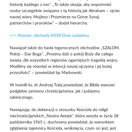
historię każdego z nas”. „To także okazja, aby wspomnieć
osoby szczególnie związane z tą historią jak Abraham – ojciec
naszej wiary, Mojżesz i Przymierze na Górze Synaj,
patriarchów i proroków” – dodał hierarcha.
>>> Poznań: obchody XXVII Dnia Judaizmu
Nawiązał także do hasła tegorocznych obchodów „SZALOM.
Pokój – Dar Boga”. „Prosimy dziś o pokój Boży dla całego
świata, dla wszystkich regionów ogarniętych tragedią wojny.
Modlimy się również w intencji naszej ojczyzny i jej bożej
przyszłości” – powiedział bp Markowski.
W homilii ks. dr Andrzej Tulej powiedział, że Biblia stanowi
podglebie zarówno chrześcijaństwa, jak i judaizmu
rabinicznego.
Nawiązując do deklaracji o stosunku Kościoła do religii
niechrześcijańskich „Nostra Aetate”, która weszła w życie 28
października 1965 r., duchowny powiedział, że warunkiem
zgłębienia tajemnicy Kościoła, wniknięcia, czym on jest, jest