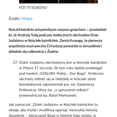
FOT. YT/SCREEN//
Żródło:
Misijne
Kościół katolicki antysemityzm nazywa grzechem – powiedział
ks. dr Andrzej Tulej podczas stołecznych obchodów Dnia
Judaizmu w Kościele katolickim. Zwrócił uwagę, że pierwsza
wspólnota wyznawców Chrystusa powstała w Jerozolimie i
składała się całkowicie z Żydów.
Dzień Judaizmu obchodzony jest w Kościele katolickim
w Polsce 17 stycznia. W tym roku będzie przebiegał
pod hasłem „SZALOM. Pokój – Dar Boga”. Stołeczne
obchody odbyły się w niedzielę w kościele sióstr
benedyktynek sakramentek pw. św. Kazimierza
Królewicza. Mszy św. „o uproszenie miłości”
przewodniczył bp. Rafał Markowski.
Jak zaznaczył, „Dzień Judaizmu w Kościele katolickim to
okazja, aby myślą i modlitwą ogarnąć niezwykłą historię
zbawienia – wkraczanie Boga w historię tego świata, w