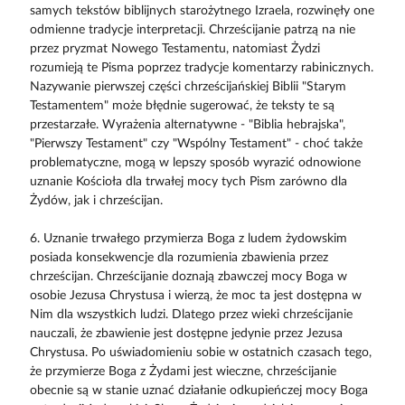
samych tekstów biblijnych starożytnego Izraela, rozwinęły one
odmienne tradycje interpretacji. Chrześcijanie patrzą na nie
przez pryzmat Nowego Testamentu, natomiast Żydzi
rozumieją te Pisma poprzez tradycje komentarzy rabinicznych.
Nazywanie pierwszej części chrześcijańskiej Biblii "Starym
Testamentem" może błędnie sugerować, że teksty te są
przestarzałe. Wyrażenia alternatywne - "Biblia hebrajska",
"Pierwszy Testament" czy "Wspólny Testament" - choć także
problematyczne, mogą w lepszy sposób wyrazić odnowione
uznanie Kościoła dla trwałej mocy tych Pism zarówno dla
Żydów, jak i chrześcijan.
6. Uznanie trwałego przymierza Boga z ludem żydowskim
posiada konsekwencje dla rozumienia zbawienia przez
chrześcijan. Chrześcijanie doznają zbawczej mocy Boga w
osobie Jezusa Chrystusa i wierzą, że moc ta jest dostępna w
Nim dla wszystkich ludzi. Dlatego przez wieki chrześcijanie
nauczali, że zbawienie jest dostępne jedynie przez Jezusa
Chrystusa. Po uświadomieniu sobie w ostatnich czasach tego,
że przymierze Boga z Żydami jest wieczne, chrześcijanie
obecnie są w stanie uznać działanie odkupieńczej mocy Boga