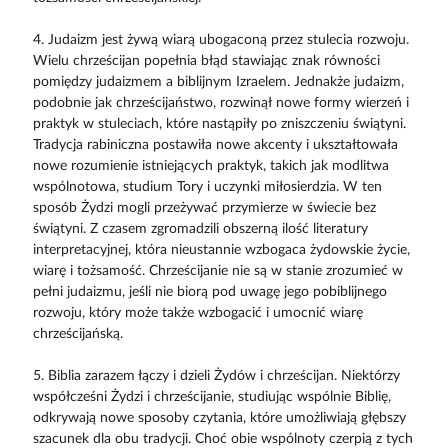
4. Judaizm jest żywą wiarą ubogaconą przez stulecia rozwoju.
Wielu chrześcijan popełnia błąd stawiając znak równości
pomiędzy judaizmem a biblijnym Izraelem. Jednakże judaizm,
podobnie jak chrześcijaństwo, rozwinął nowe formy wierzeń i
praktyk w stuleciach, które nastąpiły po zniszczeniu świątyni.
Tradycja rabiniczna postawiła nowe akcenty i ukształtowała
nowe rozumienie istniejących praktyk, takich jak modlitwa
wspólnotowa, studium Tory i uczynki miłosierdzia. W ten
sposób Żydzi mogli przeżywać przymierze w świecie bez
świątyni. Z czasem zgromadzili obszerną ilość literatury
interpretacyjnej, która nieustannie wzbogaca żydowskie życie,
wiarę i tożsamość. Chrześcijanie nie są w stanie zrozumieć w
pełni judaizmu, jeśli nie biorą pod uwagę jego pobiblijnego
rozwoju, który może także wzbogacić i umocnić wiarę
chrześcijańską.
5. Biblia zarazem łączy i dzieli Żydów i chrześcijan. Niektórzy
współcześni Żydzi i chrześcijanie, studiując wspólnie Biblię,
odkrywają nowe sposoby czytania, które umożliwiają głębszy
szacunek dla obu tradycji. Choć obie wspólnoty czerpią z tych