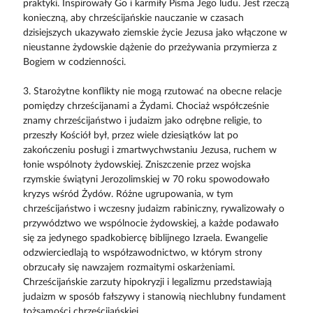
praktyki. Inspirowały Go i karmiły Pisma Jego ludu. Jest rzeczą
konieczną, aby chrześcijańskie nauczanie w czasach
dzisiejszych ukazywało ziemskie życie Jezusa jako włączone w
nieustanne żydowskie dążenie do przeżywania przymierza z
Bogiem w codzienności.
3. Starożytne konflikty nie mogą rzutować na obecne relacje
pomiędzy chrześcijanami a Żydami. Chociaż współcześnie
znamy chrześcijaństwo i judaizm jako odrębne religie, to
przeszły Kościół był, przez wiele dziesiątków lat po
zakończeniu posługi i zmartwychwstaniu Jezusa, ruchem w
łonie wspólnoty żydowskiej. Zniszczenie przez wojska
rzymskie świątyni Jerozolimskiej w 70 roku spowodowało
kryzys wśród Żydów. Różne ugrupowania, w tym
chrześcijaństwo i wczesny judaizm rabiniczny, rywalizowały o
przywództwo we wspólnocie żydowskiej, a każde podawało
się za jedynego spadkobiercę biblijnego Izraela. Ewangelie
odzwierciedlają to współzawodnictwo, w którym strony
obrzucały się nawzajem rozmaitymi oskarżeniami.
Chrześcijańskie zarzuty hipokryzji i legalizmu przedstawiają
judaizm w sposób fałszywy i stanowią niechlubny fundament
tożsamości chrześcijańskiej.