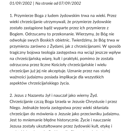
01/09/2002
|
Na stronie od 07/09/2002
1. Przymierze Boga z ludem żydowskim trwa na wieki. Przez
wieki chrześcijanie utrzymywali, że przymierze żydowskie
zostało zastąpione bądź wyparte przez ich przymierze z
Bogiem. Odrzucamy to przekonanie. Wierzymy, że Bóg nie
odwołuje swych Boskich obietnic. Twierdzimy, że Bóg trwa w
przymierzu zarówno z Żydami, jak z chrześcijanami. W sposób
tragiczny bojowa teologia zastępstwa ma wciąż jeszcze wpływ
na chrześcijańską wiarę, kult i praktyki, pomimo że została
odrzucona przez liczne Kościoły chrześcijańskie i wielu
chrześcijan już jej nie akceptuje. Uznanie przez nas stałej
ważności judaizmu posiada implikacje dla wszystkich
aspektów chrześcijańskiego życia.
2. Jezus z Nazaretu żył i nauczał jako wierny Żyd.
Chrześcijanie czczą Boga Izraela w Jezusie Chrystusie i przez
Niego. Jednakże teoria zastępstwa przez wieki skłaniała
chrześcijan do mówienia o Jezusie jako przeciwniku judaizmu.
Jest to mniemanie błędne historycznie. Życie i nauczanie
Jezusa zostały ukształtowane przez żydowski kult, etykę i