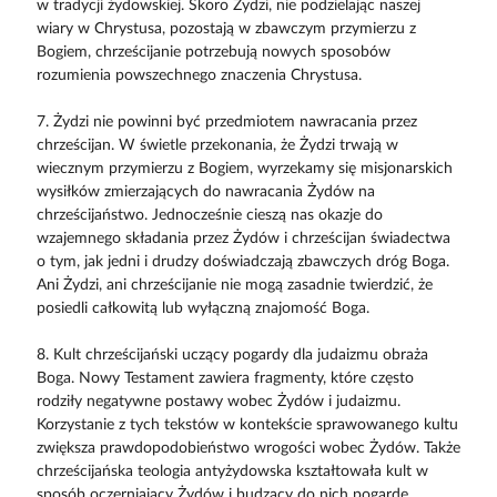
w tradycji żydowskiej. Skoro Żydzi, nie podzielając naszej
wiary w Chrystusa, pozostają w zbawczym przymierzu z
Bogiem, chrześcijanie potrzebują nowych sposobów
rozumienia powszechnego znaczenia Chrystusa.
7. Żydzi nie powinni być przedmiotem nawracania przez
chrześcijan. W świetle przekonania, że Żydzi trwają w
wiecznym przymierzu z Bogiem, wyrzekamy się misjonarskich
wysiłków zmierzających do nawracania Żydów na
chrześcijaństwo. Jednocześnie cieszą nas okazje do
wzajemnego składania przez Żydów i chrześcijan świadectwa
o tym, jak jedni i drudzy doświadczają zbawczych dróg Boga.
Ani Żydzi, ani chrześcijanie nie mogą zasadnie twierdzić, że
posiedli całkowitą lub wyłączną znajomość Boga.
8. Kult chrześcijański uczący pogardy dla judaizmu obraża
Boga. Nowy Testament zawiera fragmenty, które często
rodziły negatywne postawy wobec Żydów i judaizmu.
Korzystanie z tych tekstów w kontekście sprawowanego kultu
zwiększa prawdopodobieństwo wrogości wobec Żydów. Także
chrześcijańska teologia antyżydowska kształtowała kult w
sposób oczerniający Żydów i budzący do nich pogardę.