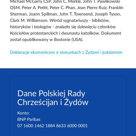
Michael McGarry CSP, John C. Merkle, John T. Pawlikowski
OSM, Peter A. Pettit, Peter C. Phan, Jean Pierre Ruiz, Franklin
Sherman, Joann Spillman, John T. Townsend, Joseph Tyson,
Clark M. Williamson. Wśród sygnatariuszy - biblistów,
historyków i teologów - znalazło się dziewięciu członków
Kościołów protestanckich i dwunastu katolików. Dokument
został opublikowany w Bostonie (USA).
Deklaracje ekumeniczne o stosunkach z Żydami i judaizmem
Dane Polskiej Rady
Chrześcijan i Żydów
Konto:
BNP Paribas
07 1600 1462 1884 8633 6000 0001