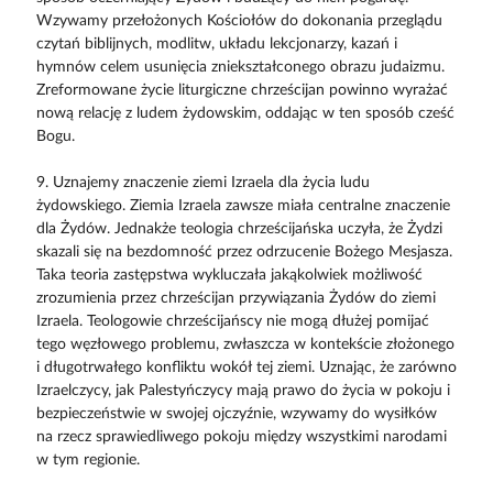
Wzywamy przełożonych Kościołów do dokonania przeglądu
czytań biblijnych, modlitw, układu lekcjonarzy, kazań i
hymnów celem usunięcia zniekształconego obrazu judaizmu.
Zreformowane życie liturgiczne chrześcijan powinno wyrażać
nową relację z ludem żydowskim, oddając w ten sposób cześć
Bogu.
9. Uznajemy znaczenie ziemi Izraela dla życia ludu
żydowskiego. Ziemia Izraela zawsze miała centralne znaczenie
dla Żydów. Jednakże teologia chrześcijańska uczyła, że Żydzi
skazali się na bezdomność przez odrzucenie Bożego Mesjasza.
Taka teoria zastępstwa wykluczała jakąkolwiek możliwość
zrozumienia przez chrześcijan przywiązania Żydów do ziemi
Izraela. Teologowie chrześcijańscy nie mogą dłużej pomijać
tego węzłowego problemu, zwłaszcza w kontekście złożonego
i długotrwałego konfliktu wokół tej ziemi. Uznając, że zarówno
Izraelczycy, jak Palestyńczycy mają prawo do życia w pokoju i
bezpieczeństwie w swojej ojczyźnie, wzywamy do wysiłków
na rzecz sprawiedliwego pokoju między wszystkimi narodami
w tym regionie.