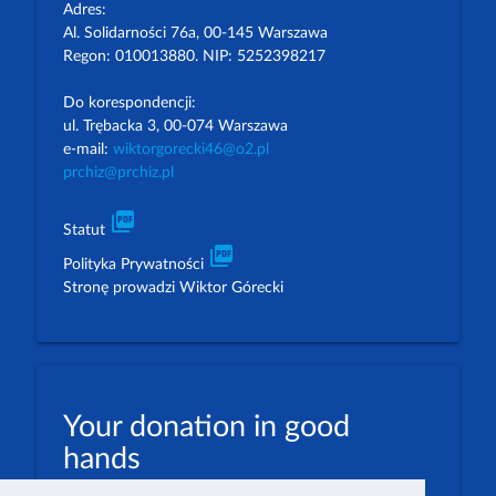
Adres:
Al. Solidarności 76a, 00-145 Warszawa
Regon: 010013880. NIP: 5252398217
Do korespondencji:
ul. Trębacka 3, 00-074 Warszawa
e-mail:
wiktorgorecki46@o2.pl
prchiz@prchiz.pl
picture_as_pdf
Statut
picture_as_pdf
Polityka Prywatności
Stronę prowadzi Wiktor Górecki
Your donation in good
hands