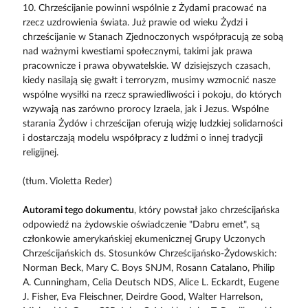
10. Chrześcijanie powinni wspólnie z Żydami pracować na
rzecz uzdrowienia świata. Już prawie od wieku Żydzi i
chrześcijanie w Stanach Zjednoczonych współpracują ze sobą
nad ważnymi kwestiami społecznymi, takimi jak prawa
pracownicze i prawa obywatelskie. W dzisiejszych czasach,
kiedy nasilają się gwałt i terroryzm, musimy wzmocnić nasze
wspólne wysiłki na rzecz sprawiedliwości i pokoju, do których
wzywają nas zarówno prorocy Izraela, jak i Jezus. Wspólne
starania Żydów i chrześcijan oferują wizję ludzkiej solidarności
i dostarczają modelu współpracy z ludźmi o innej tradycji
religijnej.
(tłum. Violetta Reder)
Autorami tego dokumentu
, który powstał jako chrześcijańska
odpowiedź na żydowskie oświadczenie "Dabru emet", są
członkowie amerykańskiej ekumenicznej Grupy Uczonych
Chrześcijańskich ds. Stosunków Chrześcijańsko-Żydowskich:
Norman Beck, Mary C. Boys SNJM, Rosann Catalano, Philip
A. Cunningham, Celia Deutsch NDS, Alice L. Eckardt, Eugene
J. Fisher, Eva Fleischner, Deirdre Good, Walter Harrelson,