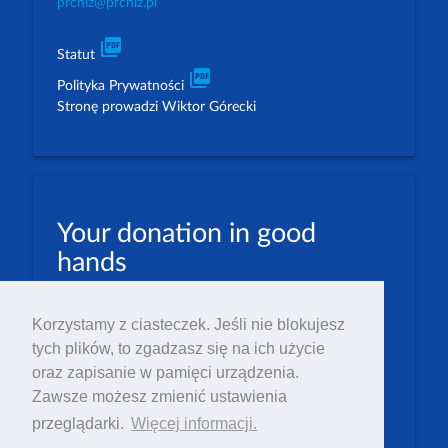
prchiz@prchiz.pl
picture_as_pdf
Statut
picture_as_pdf
Polityka Prywatności
Stronę prowadzi Wiktor Górecki
Your donation in good
hands
PLN: 07 1600 1462 1884 8633 6000 0001
Korzystamy z ciasteczek. Jeśli nie blokujesz
EUR: 23 1600 1462 1884 8633 6000 0004
tych plików, to zgadzasz się na ich użycie
Numer IBAN: PL23 1 600 1462 1884 8633 6000
oraz zapisanie w pamięci urządzenia.
0004
Zawsze możesz zmienić ustawienia
Numer BIC/SWIFT: PPABPLPK
przeglądarki.
Więcej informacji.