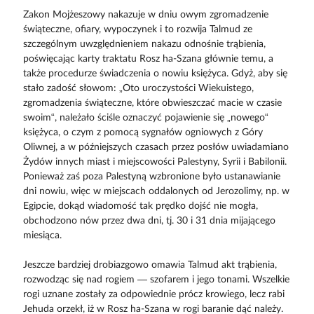
Zakon Mojżeszowy nakazuje w dniu owym zgromadzenie
świąteczne, ofiary, wypoczynek i to rozwija Talmud ze
szczególnym uwzględnieniem nakazu odnośnie trąbienia,
poświęcając karty traktatu Rosz ha-Szana głównie temu, a
także procedurze świadczenia o nowiu księżyca. Gdyż, aby się
stało zadość słowom: „Oto uroczystości Wiekuistego,
zgromadzenia świąteczne, które obwieszczać macie w czasie
swoim“, należało ściśle oznaczyć pojawienie się „nowego“
księżyca, o czym z pomocą sygnałów ogniowych z Góry
Oliwnej, a w późniejszych czasach przez posłów uwiadamiano
Żydów innych miast i miejscowości Palestyny, Syrii i Babilonii.
Ponieważ zaś poza Palestyną wzbronione było ustanawianie
dni nowiu, więc w miejscach oddalonych od Jerozolimy, np. w
Egipcie, dokąd wiadomość tak prędko dojść nie mogła,
obchodzono nów przez dwa dni, tj. 30 i 31 dnia mijającego
miesiąca.
Jeszcze bardziej drobiazgowo omawia Talmud akt trąbienia,
rozwodząc się nad rogiem — szofarem i jego tonami. Wszelkie
rogi uznane zostały za odpowiednie prócz krowiego, lecz rabi
Jehuda orzekł, iż w Rosz ha-Szana w rogi baranie dąć należy.