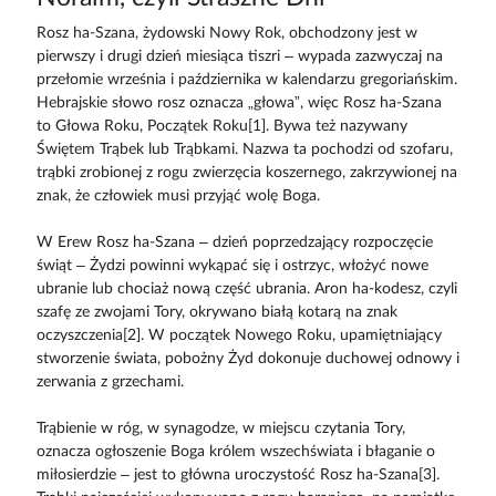
Rosz ha-Szana, żydowski Nowy Rok, obchodzony jest w
pierwszy i drugi dzień miesiąca tiszri – wypada zazwyczaj na
przełomie września i października w kalendarzu gregoriańskim.
Hebrajskie słowo rosz oznacza „głowa”, więc Rosz ha-Szana
to Głowa Roku, Początek Roku[1]. Bywa też nazywany
Świętem Trąbek lub Trąbkami. Nazwa ta pochodzi od szofaru,
trąbki zrobionej z rogu zwierzęcia koszernego, zakrzywionej na
znak, że człowiek musi przyjąć wolę Boga.
W Erew Rosz ha-Szana – dzień poprzedzający rozpoczęcie
świąt – Żydzi powinni wykąpać się i ostrzyc, włożyć nowe
ubranie lub chociaż nową część ubrania. Aron ha-kodesz, czyli
szafę ze zwojami Tory, okrywano białą kotarą na znak
oczyszczenia[2]. W początek Nowego Roku, upamiętniający
stworzenie świata, pobożny Żyd dokonuje duchowej odnowy i
zerwania z grzechami.
Trąbienie w róg, w synagodze, w miejscu czytania Tory,
oznacza ogłoszenie Boga królem wszechświata i błaganie o
miłosierdzie – jest to główna uroczystość Rosz ha-Szana[3].