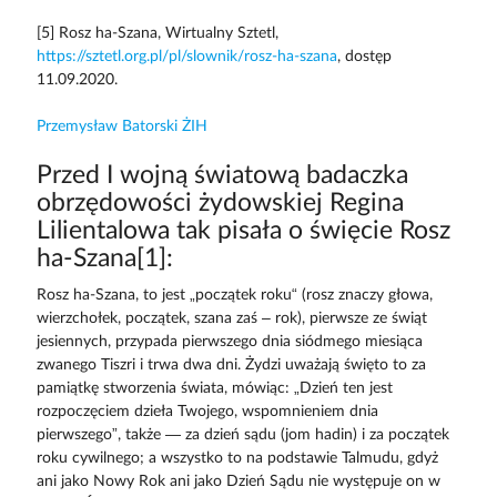
[5] Rosz ha-Szana, Wirtualny Sztetl,
https://sztetl.org.pl/pl/slownik/rosz-ha-szana
, dostęp
11.09.2020.
Przemysław Batorski ŻIH
Przed I wojną światową badaczka
obrzędowości żydowskiej Regina
Lilientalowa tak pisała o święcie Rosz
ha-Szana[1]:
Rosz ha-Szana, to jest „początek roku“ (rosz znaczy głowa,
wierzchołek, początek, szana zaś – rok), pierwsze ze świąt
jesiennych, przypada pierwszego dnia siódmego miesiąca
zwanego Tiszri i trwa dwa dni. Żydzi uważają święto to za
pamiątkę stworzenia świata, mówiąc: „Dzień ten jest
rozpoczęciem dzieła Twojego, wspomnieniem dnia
pierwszego”, także — za dzień sądu (jom hadin) i za początek
roku cywilnego; a wszystko to na podstawie Talmudu, gdyż
ani jako Nowy Rok ani jako Dzień Sądu nie występuje on w