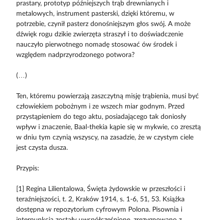
prastary, prototyp późniejszych trąb drewnianych i
metalowych, instrument pasterski, dzięki któremu, w
potrzebie, czynił pasterz donośniejszym głos swój. A może
dźwięk rogu dzikie zwierzęta straszył i to doświadczenie
nauczyło pierwotnego nomadę stosować ów środek i
względem nadprzyrodzonego potwora?
(…)
Ten, któremu powierzają zaszczytną misję trąbienia, musi być
człowiekiem pobożnym i ze wszech miar godnym. Przed
przystąpieniem do tego aktu, posiadającego tak doniosły
wpływ i znaczenie, Baal-thekia kąpie się w mykwie, co zresztą
w dniu tym czynią wszyscy, na zasadzie, że w czystym ciele
jest czysta dusza.
Przypis:
[1] Regina Lilientalowa, Święta żydowskie w przeszłości i
teraźniejszości, t. 2, Kraków 1914, s. 1-6, 51, 53. Książka
dostępna w repozytorium cyfrowym Polona. Pisownia i
interpunkcja zostały uwspółcześnione, zrezygnowano z