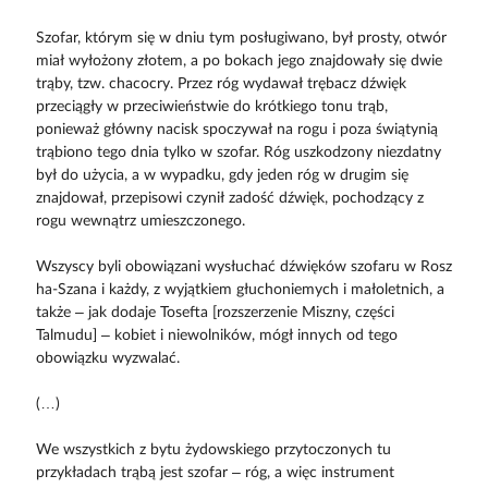
Szofar, którym się w dniu tym posługiwano, był prosty, otwór
miał wyłożony złotem, a po bokach jego znajdowały się dwie
trąby, tzw. chacocry. Przez róg wydawał trębacz dźwięk
przeciągły w przeciwieństwie do krótkiego tonu trąb,
ponieważ główny nacisk spoczywał na rogu i poza świątynią
trąbiono tego dnia tylko w szofar. Róg uszkodzony niezdatny
był do użycia, a w wypadku, gdy jeden róg w drugim się
znajdował, przepisowi czynił zadość dźwięk, pochodzący z
rogu wewnątrz umieszczonego.
Wszyscy byli obowiązani wysłuchać dźwięków szofaru w Rosz
ha-Szana i każdy, z wyjątkiem głuchoniemych i małoletnich, a
także – jak dodaje Tosefta [rozszerzenie Miszny, części
Talmudu] – kobiet i niewolników, mógł innych od tego
obowiązku wyzwalać.
(…)
We wszystkich z bytu żydowskiego przytoczonych tu
przykładach trąbą jest szofar – róg, a więc instrument