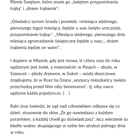
Piśmie Świętym, które zowie go „świętem przypominania
trąbą“ i „dniem trąbienia”:
„Oświadcz synom Izraela i powiedz: «miesiąca siódmego,
pierwszego tegoż miesiąca, będzie u was święto uroczyste,
przypominanie trąbą»”. „Miesiąca siódmego, pierwszego dnia
miesiąca zgromadzenie świąteczne będzie u was;... dniem
trąbienia będzie on wam!”.
I dopiero w Misznie, gdy jest mowa, iż cztery razy do roku
sądzonym jest świat, a mianowicie: w Pesach – zboże, w
Szawuot – płody drzewne, w Sukot – wody deszczowe,
znajdujemy, że w Rosz ha-Szana „wszyscy mieszkańcy świata
przechodzą przed Nim niby benemaron”, tj. niby owce
sądzone każda pojedynczo. (…)
Rabi Jose twierdzi, że sąd nad człowiekiem odbywa się co
dzień, stosownie do słów „Że go nawiedzasz z każdym
porankiem, a każdej chwili go doświadczasz“, lecz wierzenie to
bladło wobec skupiającego w sobie ten atrybut jednego dnia
w roku.