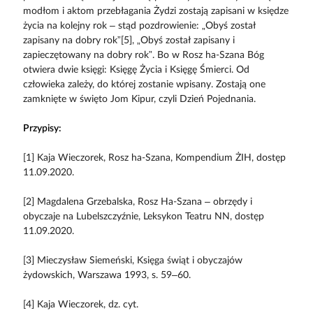
modłom i aktom przebłagania Żydzi zostają zapisani w księdze
życia na kolejny rok – stąd pozdrowienie: „Obyś został
zapisany na dobry rok”[5], „Obyś został zapisany i
zapieczętowany na dobry rok”. Bo w Rosz ha-Szana Bóg
otwiera dwie księgi: Księgę Życia i Księgę Śmierci. Od
człowieka zależy, do której zostanie wpisany. Zostają one
zamknięte w święto Jom Kipur, czyli Dzień Pojednania.
Przypisy:
[1] Kaja Wieczorek, Rosz ha-Szana, Kompendium ŻIH, dostęp
11.09.2020.
[2] Magdalena Grzebalska, Rosz Ha-Szana – obrzędy i
obyczaje na Lubelszczyźnie, Leksykon Teatru NN, dostęp
11.09.2020.
[3] Mieczysław Siemeński, Księga świąt i obyczajów
żydowskich, Warszawa 1993, s. 59–60.
[4] Kaja Wieczorek, dz. cyt.