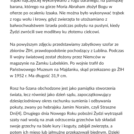
Trąbki najczęściej wykonywano z rogu baraniego, na pamiątkę
barana, którego na górze Moria Abraham złożył Bogu w
ofierze po ocaleniu Izaaka. Nie można było wykonywać trąbek
z rogu wołu i krowy, gdyż zwierzęta te utożsamiano z
bałwochwalstwem Izraela podczas pobytu na pustyni, kiedy
Żydzi zwrócili swe modlitwy ku złotemu cielcowi.
Na powyższym zdjęciu przedstawiamy zabytkowy szofar ze
zbiorów ŻIH, prawdopodobnie pochodzący z Lublina. Podczas
II wojny światowej został złożony przez Niemców w
magazynie na Zamku Lubelskim. Po wojnie trafił do
Państwowego Muzeum na Majdanku, skąd przekazano go ŻIH
w 1952 r. Ma długość 31,9 cm.
Rosz ha-Szana obchodzone jest jako pamiątka stworzenia
świata, lecz również jako dzień sądu, zapoczątkowujący
dziesięciodniowy okres rachunku sumienia i odbywania
pokuty, zwany po hebrajsku Jamim Noraim, czyli Straszne
Dni[4]. Drugiego dnia Nowego Roku pobożni Żydzi wytrząsali
szaty nad wodą na znak odrzucenia grzechów lub składali
swoje grzechy na białe kury i koguty, zabijali zwierzęta, a
potem ich mięso lub jałmużnę przekazywali biednym. Dzięki