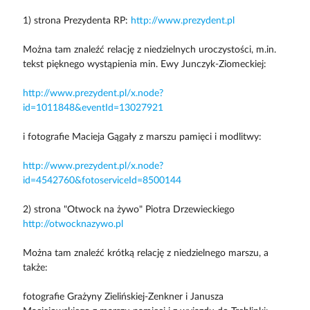
1) strona Prezydenta RP:
http://www.prezydent.pl
Można tam znaleźć relację z niedzielnych uroczystości, m.in.
tekst pięknego wystąpienia min. Ewy Junczyk-Ziomeckiej:
http://www.prezydent.pl/x.node?
id=1011848&eventId=13027921
i fotografie Macieja Gągały z marszu pamięci i modlitwy:
http://www.prezydent.pl/x.node?
id=4542760&fotoserviceId=8500144
2) strona "Otwock na żywo" Piotra Drzewieckiego
http://otwocknazywo.pl
Można tam znaleźć krótką relację z niedzielnego marszu, a
także:
fotografie Grażyny Zielińskiej-Zenkner i Janusza