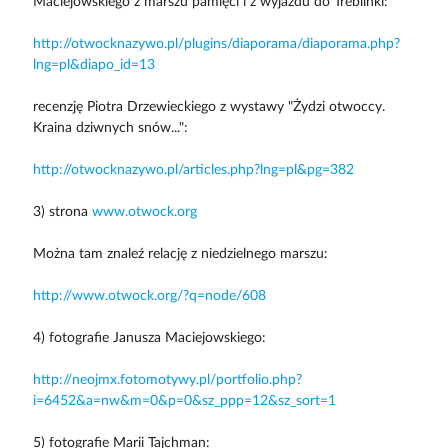
Maciejowskiego z marszu pamięci i z wyjazdu do Treblinki:
http://otwocknazywo.pl/plugins/diaporama/diaporama.php?
lng=pl&diapo_id=13
recenzję Piotra Drzewieckiego z wystawy "Żydzi otwoccy.
Kraina dziwnych snów...":
http://otwocknazywo.pl/articles.php?lng=pl&pg=382
3) strona
www.otwock.org
Można tam znaleź relację z niedzielnego marszu:
http://www.otwock.org/?q=node/608
4) fotografie Janusza Maciejowskiego:
http://neojmx.fotomotywy.pl/portfolio.php?
i=6452&a=nw&m=0&p=0&sz_ppp=12&sz_sort=1
5) fotografie Marii Tajchman: