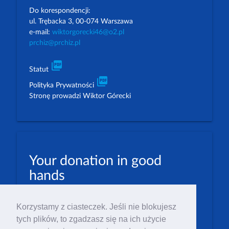
Do korespondencji:
ul. Trębacka 3, 00-074 Warszawa
e-mail:
wiktorgorecki46@o2.pl
prchiz@prchiz.pl
picture_as_pdf
Statut
picture_as_pdf
Polityka Prywatności
Stronę prowadzi Wiktor Górecki
Your donation in good
hands
PLN: 07 1600 1462 1884 8633 6000 0001
Korzystamy z ciasteczek. Jeśli nie blokujesz
EUR: 23 1600 1462 1884 8633 6000 0004
tych plików, to zgadzasz się na ich użycie
Numer IBAN: PL23 1 600 1462 1884 8633 6000