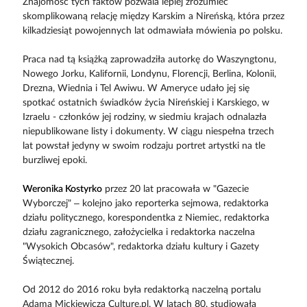
Znajomość tych faktów pozwala lepiej zrozumieć
skomplikowaną relację między Karskim a Nireńską, która przez
kilkadziesiąt powojennych lat odmawiała mówienia po polsku.
Praca nad tą książką zaprowadziła autorkę do Waszyngtonu,
Nowego Jorku, Kalifornii, Londynu, Florencji, Berlina, Kolonii,
Drezna, Wiednia i Tel Awiwu. W Ameryce udało jej się
spotkać ostatnich świadków życia Nireńskiej i Karskiego, w
Izraelu - członków jej rodziny, w siedmiu krajach odnalazła
niepublikowane listy i dokumenty. W ciągu niespełna trzech
lat powstał jedyny w swoim rodzaju portret artystki na tle
burzliwej epoki.
Weronika Kostyrko
przez 20 lat pracowała w "Gazecie
Wyborczej" – kolejno jako reporterka sejmowa, redaktorka
działu politycznego, korespondentka z Niemiec, redaktorka
działu zagranicznego, założycielka i redaktorka naczelna
"Wysokich Obcasów", redaktorka działu kultury i Gazety
Świątecznej.
Od 2012 do 2016 roku była redaktorką naczelną portalu
Adama Mickiewicza Culture.pl. W latach 80. studiowała