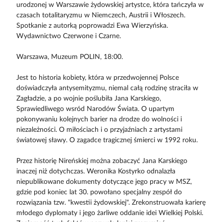
urodzonej w Warszawie żydowskiej artystce, która tańczyła w
czasach totalitaryzmu w Niemczech, Austrii i Włoszech.
Spotkanie z autorką poprowadzi Ewa Wierzyńska.
Wydawnictwo Czerwone i Czarne.
Warszawa, Muzeum POLIN, 18:00.
Jest to historia kobiety, która w przedwojennej Polsce
doświadczyła antysemityzmu, niemal całą rodzinę straciła w
Zagładzie, a po wojnie poślubiła Jana Karskiego,
Sprawiedliwego wsród Narodów Świata. O upartym
pokonywaniu kolejnych barier na drodze do wolności i
niezależności. O miłościach i o przyjaźniach z artystami
światowej sławy. O zagadce tragicznej śmierci w 1992 roku.
Przez historię Nireńskiej można zobaczyć Jana Karskiego
inaczej niż dotychczas. Weronika Kostyrko odnalazła
niepublikowane dokumenty dotyczące jego pracy w MSZ,
gdzie pod koniec lat 30. powołano specjalny zespół do
rozwiązania tzw. "kwestii żydowskiej". Zrekonstruowała karierę
młodego dyplomaty i jego żarliwe oddanie idei Wielkiej Polski.