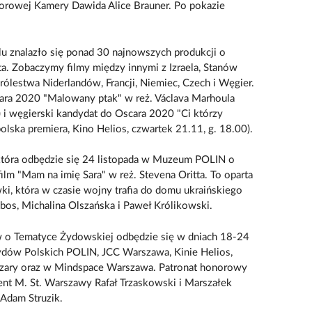
orowej Kamery Dawida Alice Brauner. Po pokazie
u znalazło się ponad 30 najnowszych produkcji o
a. Zobaczymy filmy między innymi z Izraela, Stanów
rólestwa Niderlandów, Francji, Niemiec, Czech i Węgier.
ara 2020 "Malowany ptak" w reż. Václava Marhoula
) i węgierski kandydat do Oscara 2020 "Ci którzy
polska premiera, Kino Helios, czwartek 21.11, g. 18.00).
 która odbędzie się 24 listopada w Muzeum POLIN o
ilm "Mam na imię Sara" w reż. Stevena Oritta. To oparta
wki, która w czasie wojny trafia do domu ukraińskiego
bos, Michalina Olszańska i Paweł Królikowski.
w o Tematyce Żydowskiej odbędzie się w dniach 18-24
ydów Polskich POLIN, JCC Warszawa, Kinie Helios,
 Czary oraz w Mindspace Warszawa. Patronat honorowy
ent M. St. Warszawy Rafał Trzaskowski i Marszałek
dam Struzik.