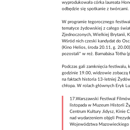
wyprodukowała córka laureata Hon
odbędzie się spotkanie z twórcami.
W programie tegorocznego festiwal
tematyce żydowskiej z całego świat
Zjednoczonych, Wielkiej Brytanii, K
Wśród nich czeski kandydat do Osc
(Kino Helios, środa 20.11, g. 20.00
pozostali" w reż. Barnabása Tótha (
Podczas gali zamknięcia festiwalu,
godzinie 19.00, widzowie zobaczą f
na faktach historia 13-letniej Żydó
chłopa. W rolach głównych Eryk Lu
17.Warszawski Festiwal Filmó
listopada w Muzeum Historii Ż
Centrum Kultury Jidysz, Kinie
nad wydarzeniem objęli Prezyd
Województwa Mazowieckiego A