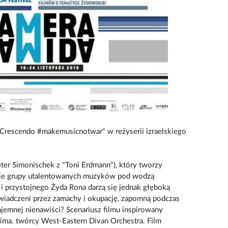
"Crescendo #makemusicnotwar" w reżyserii izraelskiego
eter Simonischek z "Toni Erdmann"), który tworzy
Obie grupy utalentowanych muzyków pod wodzą
i przystojnego Żyda Rona darzą się jednak głęboką
świadczeni przez zamachy i okupację, zapomną podczas
jemnej nienawiści? Scenariusz filmu inspirowany
ima. twórcy West-Eastern Divan Orchestra. Film