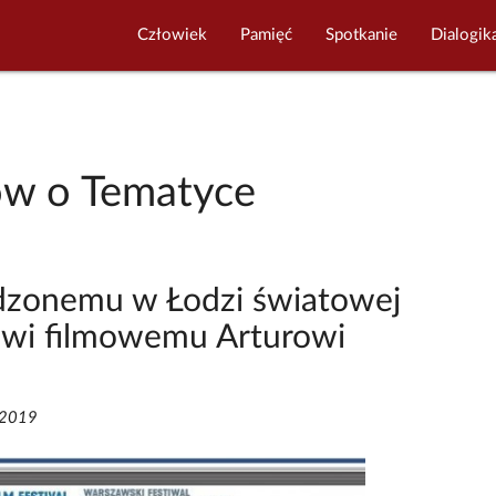
Człowiek
Pamięć
Spotkanie
Dialogik
ów o Tematyce
zonemu w Łodzi światowej
owi filmowemu Arturowi
/2019