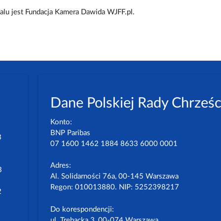
lu jest Fundacja Kamera Dawida WJFF.pl.
Dane Polskiej Rady Chrześc
Konto:
BNP Paribas
3
07 1600 1462 1884 8633 6000 0001
Adres:
3
Al. Solidarności 76a, 00-145 Warszawa
Regon: 010013880. NIP: 5252398217
2
Do korespondencji:
ul. Trębacka 3, 00-074 Warszawa