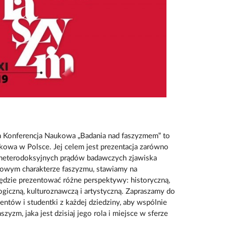
a Konferencja Naukowa „Badania nad faszyzmem” to
kowa w Polsce. Jej celem jest prezentacja zarówno
y heterodoksyjnych prądów badawczych zjawiska
dowym charakterze faszyzmu, stawiamy na
będzie prezentować różne perspektywy: historyczną,
logiczną, kulturoznawczą i artystyczną. Zapraszamy do
dentów i studentki z każdej dziedziny, aby wspólnie
szyzm, jaka jest dzisiaj jego rola i miejsce w sferze