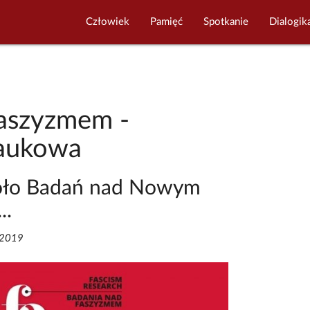
Człowiek
Pamięć
Spotkanie
Dialogik
faszyzmem -
naukowa
Koło Badań nad Nowym
..
/2019