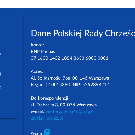
Dane Polskiej Rady Chrześc
Konto:
BNP Paribas
3
07 1600 1462 1884 8633 6000 0001
Adres:
3
Al. Solidarności 76a, 00-145 Warszawa
Regon: 010013880. NIP: 5252398217
2
Do korespondencji:
ul. Trębacka 3, 00-074 Warszawa
e-mail:
wiktorgorecki46@o2.pl
prchiz@prchiz.pl
picture_as_pdf
Statut