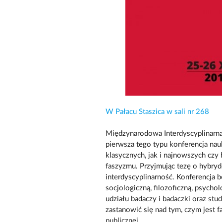
W Pałacu Staszica w sali nr 268
Międzynarodowa Interdyscyplinarn
pierwsza tego typu konferencja nau
klasycznych, jak i najnowszych cz
faszyzmu. Przyjmując tezę o hybry
interdyscyplinarność. Konferencja 
socjologiczną, filozoficzną, psycho
udziału badaczy i badaczki oraz stu
zastanowić się nad tym, czym jest fa
publicznej.