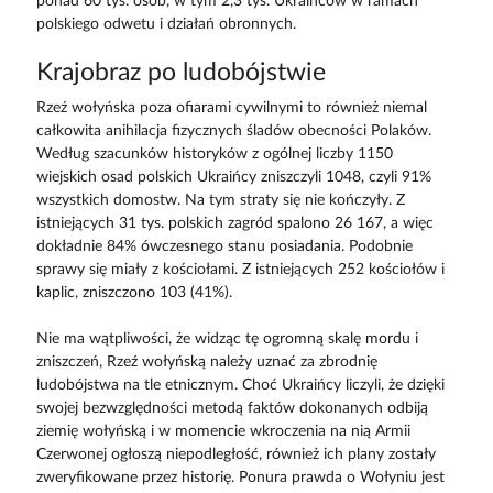
ponad 60 tys. osób, w tym 2,3 tys. Ukraińców w ramach
polskiego odwetu i działań obronnych.
Krajobraz po ludobójstwie
Rzeź wołyńska poza ofiarami cywilnymi to również niemal
całkowita anihilacja fizycznych śladów obecności Polaków.
Według szacunków historyków z ogólnej liczby 1150
wiejskich osad polskich Ukraińcy zniszczyli 1048, czyli 91%
wszystkich domostw. Na tym straty się nie kończyły. Z
istniejących 31 tys. polskich zagród spalono 26 167, a więc
dokładnie 84% ówczesnego stanu posiadania. Podobnie
sprawy się miały z kościołami. Z istniejących 252 kościołów i
kaplic, zniszczono 103 (41%).
Nie ma wątpliwości, że widząc tę ogromną skalę mordu i
zniszczeń, Rzeź wołyńską należy uznać za zbrodnię
ludobójstwa na tle etnicznym. Choć Ukraińcy liczyli, że dzięki
swojej bezwzględności metodą faktów dokonanych odbiją
ziemię wołyńską i w momencie wkroczenia na nią Armii
Czerwonej ogłoszą niepodległość, również ich plany zostały
zweryfikowane przez historię. Ponura prawda o Wołyniu jest