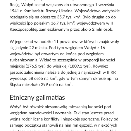
Rosję, Wołyń został włączony do utworzonego 1 września
1941 r. Komisariatu Rzeszy Ukraina. Województwo wołyńskie
rozciągało się na obszarze 35,7 tys. km². Było drugim co do
wielkości (po poleskim 36,7 tys. km²) województwem w II
Rzeczpospolitej, zamieszkiwanym przez około 2 mln osób.
W jego skład wchodziło 11 powiatów, w których znajdowały
się jedynie 22 miasta. Pod tym względem Wołyń z 16
województw, był czwartym od końca pod względem
zurbanizowania. Widać to szczególnie w proporcji ludności
miejskiej (276,5 tys.) do wiejskiej (1809,1 tys.). Również
gęstość zaludnienia należała do jednej z najniższych w II RP,
wynosząc 58 osób na km², gdy w tym samym okresie np. na
Śląsku mieszkało 299 osób na km².
Etniczny galimatias
Wołyń był również niesamowitą mieszanką ludności pod
względem narodowości i wyznania. Taki stan jeszcze przed
wojną rodził liczne konflikty i niepokoje społeczne. Polacy od
samego początku stanowili na nim mniejszość, w niektórych