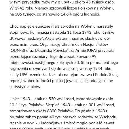
w tym przypadku mówimy o ubytku około 45 tysięcy osób.
W 1942 roku Niemcy szacowali liczbę Polaków na Wołyniu
na 306 tysięcy, co stanowiło 14,6% ogółu ludności.
Choć napięcie etniczne i fala zbrodni na Wołyniu narastały
stopniowo, kulminacja nastąpiła 11 lipca 1943 roku, czyli w
„Krwawą niedzielę”. Akcja eksterminacji polskich cywilów
przez m.in. przez Organizację Ukraińskich Nacjonalistów
(OUN-B) oraz Ukraińską Powstańczą Armię (UPA) przybrała
przerażające rozmiary. Tego dnia zaatakowano 99
miejscowości, następnego kolejnych 50. Stan permanentnego
zagrożenia utrzymywał się do wczesnej wiosny 1944 roku,
kiedy UPA przeniosła działania na rejon Lwowa i Podole. Skalę
represji wobec ludności polskiej jeszcze lepiej oddają suche
statystyki ataków
Lipiec 1943 – atak na 520 wsi i osad, zamordowanie około
10-11 tys. Polaków. Sierpień 1943 – atak na 301 wsi i osad,
zamordowano około 8300 Polaków. Do grudnia 1943 r.
brutalne zabito ponad 40 tys. naszych rodaków ze Wschodu,
łącznie w wyniku ludobójstwa śmierć mogło ponieść nawet