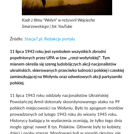
Kadr z filmu "Wołyń" w reżyserii Wojciecha
Smarzowskiego | fot. YouTube
Źródło:
Stacja7.pl, Redakcja portalu
11 lipca 1943 roku jest symbolem wszystkich zbrodni
popełnionych przez UPA w tzw. „rzezi wołyńskiej”. Tym
mianem określa się szereg ludobójczych akcji nacjonalistów
ukraińskich, skierowanych przeciwko ludności polskiej i czeskiej
zamieszkującej na Wołyniu oraz odwetowych akcji partyzantki
polskiej.
11 lipca 1943 roku oddziały nacjonalistów Ukraińskiej
Powstańczej Armii dokonały skoordynowanego ataku na 99
polskich miejscowości na Wołyniu. Było to apogeum mordów
prowadzonych od lutego 1943 roku do wiosny 1945 roku.
Historycy badający te wydarzenia oceniają, że tylko tego dnia
mogło zginąć nawet 8 tys. Polaków. Głównie były to kobiety,
dzieci i osoby starsze. Mordowani byli w sposób okrutny, nie