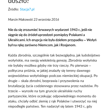
doszło?
Źródło:
Stacja7.pl
Marcin Makowski 23 września 2016
Nie da się zrozumieć krwawych wydarzeń 1943 r., jeśli nie
sięgnie się do źródeł uprzedzeń pomiędzy Polakami a
Ukraińcami. Ich erupcja nie była dziełem przypadku – Wołyń
był na rękę zarówno Niemcom, jak i Rosjanom.
Każda zbrodnia, szczególnie tak bezwzględna, jak ludobójstwo
wołyńskie, ma swoją wieloletnią genezę. Zbrodnia wołyńska
nie byłaby możliwa gdyby nie trzy rzeczy. Po pierwsze –
polityczna próżnia, w jakiej znalazły się tereny dawnego
województwa wołyńskiego podczas niemieckiej okupacji. Po
drugie – skala zbrodni, bezprawia i przyzwolenia na
brutalizację życia codziennego stosowana przez nazistów. Po
trzecie – wyrosłe na tym gruncie ukraińskie ruchy
partyzanckie, które oczekując odpowiedniego momentu do
ataku, chciały odbić ziemię z rąk Polaków i utworzyć na niej
niepodległe państwo. Ten nadarzył się latem 1943 r., gdy