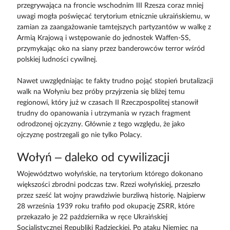
przegrywająca na froncie wschodnim III Rzesza coraz mniej
uwagi mogła poświęcać terytorium etnicznie ukraińskiemu, w
zamian za zaangażowanie tamtejszych partyzantów w walkę z
Armią Krajową i wstępowanie do jednostek Waffen-SS,
przymykając oko na siany przez banderowców terror wśród
polskiej ludności cywilnej.
Nawet uwzględniając te fakty trudno pojąć stopień brutalizacji
walk na Wołyniu bez próby przyjrzenia się bliżej temu
regionowi, który już w czasach II Rzeczpospolitej stanowił
trudny do opanowania i utrzymania w ryzach fragment
odrodzonej ojczyzny. Głównie z tego względu, że jako
ojczyznę postrzegali go nie tylko Polacy.
Wołyń – daleko od cywilizacji
Województwo wołyńskie, na terytorium którego dokonano
większości zbrodni podczas tzw. Rzezi wołyńskiej, przeszło
przez sześć lat wojny prawdziwie burzliwą historię. Najpierw
28 września 1939 roku trafiło pod okupację ZSRR, które
przekazało je 22 października w ręce Ukraińskiej
Socjalistycznej Republiki Radzieckiej. Po ataku Niemiec na