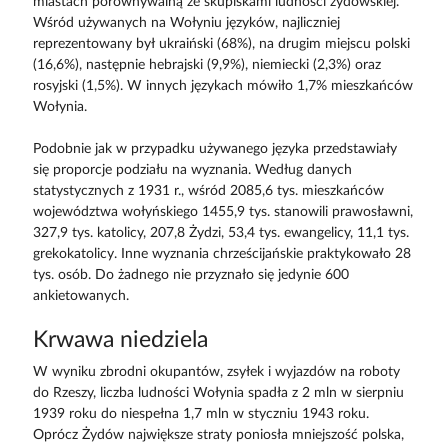
miastach porównywalną ze skupiskami ludności żydowskiej.
Wśród używanych na Wołyniu języków, najliczniej
reprezentowany był ukraiński (68%), na drugim miejscu polski
(16,6%), następnie hebrajski (9,9%), niemiecki (2,3%) oraz
rosyjski (1,5%). W innych językach mówiło 1,7% mieszkańców
Wołynia.
Podobnie jak w przypadku używanego języka przedstawiały
się proporcje podziału na wyznania. Według danych
statystycznych z 1931 r., wśród 2085,6 tys. mieszkańców
województwa wołyńskiego 1455,9 tys. stanowili prawosławni,
327,9 tys. katolicy, 207,8 Żydzi, 53,4 tys. ewangelicy, 11,1 tys.
grekokatolicy. Inne wyznania chrześcijańskie praktykowało 28
tys. osób. Do żadnego nie przyznało się jedynie 600
ankietowanych.
Krwawa niedziela
W wyniku zbrodni okupantów, zsyłek i wyjazdów na roboty
do Rzeszy, liczba ludności Wołynia spadła z 2 mln w sierpniu
1939 roku do niespełna 1,7 mln w styczniu 1943 roku.
Oprócz Żydów największe straty poniosła mniejszość polska,