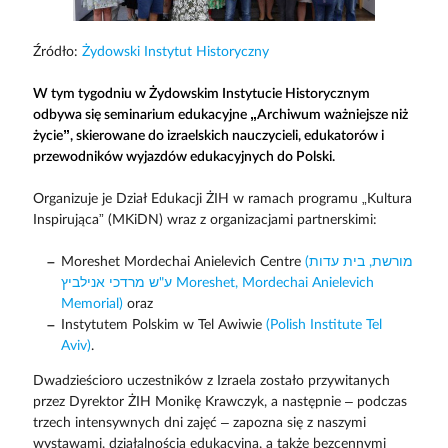
Źródło:
Żydowski Instytut Historyczny
W tym tygodniu w Żydowskim Instytucie Historycznym
odbywa się seminarium edukacyjne „Archiwum ważniejsze niż
życie”, skierowane do izraelskich nauczycieli, edukatorów i
przewodników wyjazdów edukacyjnych do Polski.
Organizuje je Dział Edukacji ŻIH w ramach programu „Kultura
Inspirująca” (MKiDN) wraz z organizacjami partnerskimi:
Moreshet Mordechai Anielevich Centre
(מורשת, בית עדות
ע"ש מרדכי אנילביץ Moreshet, Mordechai Anielevich
Memorial)
oraz
Instytutem Polskim w Tel Awiwie
(Polish Institute Tel
Aviv)
.
Dwadzieścioro uczestników z Izraela zostało przywitanych
przez Dyrektor ŻIH Monikę Krawczyk, a następnie – podczas
trzech intensywnych dni zajęć – zapozna się z naszymi
wystawami, działalnością edukacyjną, a także bezcennymi