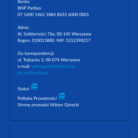
Konto:
BNP Paribas
07 1600 1462 1884 8633 6000 0001
Adres:
Al. Solidarności 76a, 00-145 Warszawa
Regon: 010013880. NIP: 5252398217
Do korespondencji:
ul. Trębacka 3, 00-074 Warszawa
e-mail:
wiktorgorecki46@o2.pl
prchiz@prchiz.pl
picture_as_pdf
Statut
picture_as_pdf
Polityka Prywatności
Stronę prowadzi Wiktor Górecki