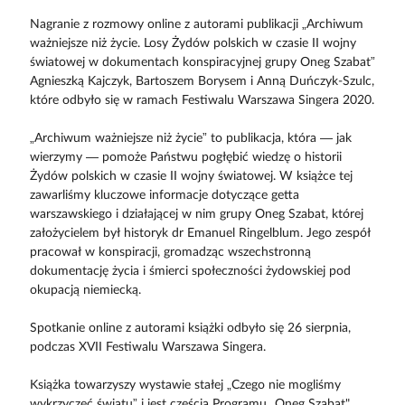
Nagranie z rozmowy online z autorami publikacji „Archiwum
ważniejsze niż życie. Losy Żydów polskich w czasie II wojny
światowej w dokumentach konspiracyjnej grupy Oneg Szabat”
Agnieszką Kajczyk, Bartoszem Borysem i Anną Duńczyk-Szulc,
które odbyło się w ramach Festiwalu Warszawa Singera 2020.
„Archiwum ważniejsze niż życie” to publikacja, która — jak
wierzymy — pomoże Państwu pogłębić wiedzę o historii
Żydów polskich w czasie II wojny światowej. W książce tej
zawarliśmy kluczowe informacje dotyczące getta
warszawskiego i działającej w nim grupy Oneg Szabat, której
założycielem był historyk dr Emanuel Ringelblum. Jego zespół
pracował w konspiracji, gromadząc wszechstronną
dokumentację życia i śmierci społeczności żydowskiej pod
okupacją niemiecką.
Spotkanie online z autorami książki odbyło się 26 sierpnia,
podczas XVII Festiwalu Warszawa Singera.
Książka towarzyszy wystawie stałej „Czego nie mogliśmy
wykrzyczeć światu” i jest częścią Programu „Oneg Szabat"