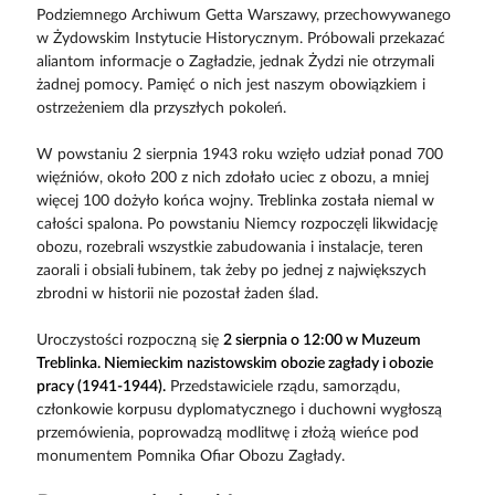
Podziemnego Archiwum Getta Warszawy, przechowywanego
w Żydowskim Instytucie Historycznym. Próbowali przekazać
aliantom informacje o Zagładzie, jednak Żydzi nie otrzymali
żadnej pomocy. Pamięć o nich jest naszym obowiązkiem i
ostrzeżeniem dla przyszłych pokoleń.
W powstaniu 2 sierpnia 1943 roku wzięło udział ponad 700
więźniów, około 200 z nich zdołało uciec z obozu, a mniej
więcej 100 dożyło końca wojny. Treblinka została niemal w
całości spalona. Po powstaniu Niemcy rozpoczęli likwidację
obozu, rozebrali wszystkie zabudowania i instalacje, teren
zaorali i obsiali łubinem, tak żeby po jednej z największych
zbrodni w historii nie pozostał żaden ślad.
Uroczystości rozpoczną się
2 sierpnia o 12:00 w Muzeum
Treblinka. Niemieckim nazistowskim obozie zagłady i obozie
pracy (1941-1944).
Przedstawiciele rządu, samorządu,
członkowie korpusu dyplomatycznego i duchowni wygłoszą
przemówienia, poprowadzą modlitwę i złożą wieńce pod
monumentem Pomnika Ofiar Obozu Zagłady.