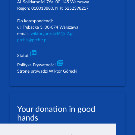
Al. Solidarności 76a, 00-145 Warszawa
Regon: 010013880. NIP: 5252398217
Do korespondencji:
ul. Trębacka 3, 00-074 Warszawa
e-mail:
wiktorgorecki46@o2.pl
prchiz@prchiz.pl
picture_as_pdf
Statut
picture_as_pdf
Polityka Prywatności
Stronę prowadzi Wiktor Górecki
Your donation in good
hands
PLN: 07 1600 1462 1884 8633 6000 0001