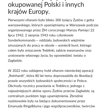
okupowanej Polski i innych
krajów Europy.
Pierwszymi ofiarami było blisko 300 tysięcy Żydów z getta
warszawskiego, których upamiętniamy w Warszawie podczas
organizowanego przez ŻIH corocznego Marszu Pamięci 22
lipca 1942. 2 sierpnia 1943 roku członkowie
Sonderkommando – oddziału żydowskich więźniów
zmuszanych do pracy w obozie – wzniecili bunt, którego
celem było zniszczenie Treblinki, zabicie esesmanów oraz
uratowanie własnego życia, by opowiedzieć światu o
Zagładzie.
W 2022 roku oddajemy hołd ofiarom niemieckiej operacji
„Reinhardt”, która 80 lat temu doprowadziła do likwidacji
prawie wszystkich żydowskich społeczności w Polsce.
Obchody rocznicy powstania w Treblince, jednego z
najważniejszych aktów oporu Żydów przeciw Zagładzie, są
centralnym punktem tego upamiętnienia. Zbrodnie
nazistowskie były na bieżąco dokumentowane przez
Emanuela Ringelbluma i jego współpracowników, twórców