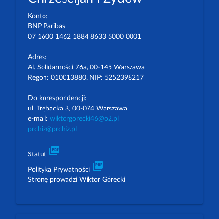
Konto:
BNP Paribas
07 1600 1462 1884 8633 6000 0001
Adres:
Al. Solidarności 76a, 00-145 Warszawa
Regon: 010013880. NIP: 5252398217
Do korespondencji:
ul. Trębacka 3, 00-074 Warszawa
e-mail:
wiktorgorecki46@o2.pl
prchiz@prchiz.pl
picture_as_pdf
Statut
picture_as_pdf
Polityka Prywatności
Stronę prowadzi Wiktor Górecki