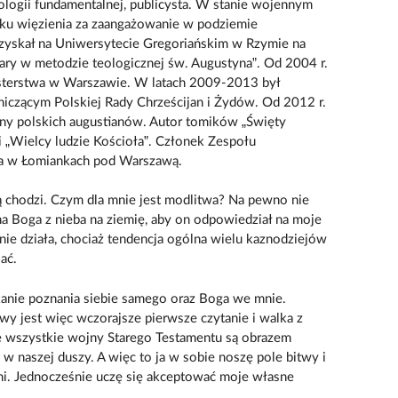
eologii fundamentalnej, publicysta. W stanie wojennym
 roku więzienia za zaangażowanie w podziemie
zyskał na Uniwersytecie Gregoriańskim w Rzymie na
ary w metodzie teologicznej św. Augustyna”. Od 2004 r.
asterstwa w Warszawie. W latach 2009-2013 był
iczącym Polskiej Rady Chrześcijan i Żydów. Od 2012 r.
ny polskich augustianów. Autor tomików „Święty
ii „Wielcy ludzie Kościoła”. Członek Zespołu
ka w Łomiankach pod Warszawą.
ą chodzi. Czym dla mnie jest modlitwa? Na pewno nie
na Boga z nieba na ziemię, aby on odpowiedział na moje
ie działa, chociaż tendencja ogólna wielu kaznodziejów
ać.
kanie poznania siebie samego oraz Boga we mnie.
wy jest więc wczorajsze pierwsze czytanie i walka z
e wszystkie wojny Starego Testamentu są obrazem
ę w naszej duszy. A więc to ja w sobie noszę pole bitwy i
mi. Jednocześnie uczę się akceptować moje własne