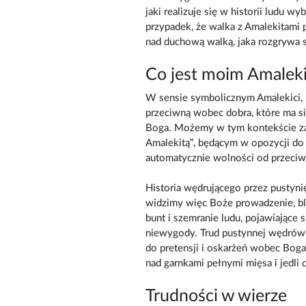
jaki realizuje się w historii ludu w
przypadek, że walka z Amalekitami p
nad duchową walką, jaka rozgrywa 
Co jest moim Amaleki
W sensie symbolicznym Amalekici, u
przeciwną wobec dobra, które ma s
Boga. Możemy w tym kontekście zad
Amalekitą”, będącym w opozycji do
automatycznie wolności od przeciw
Historia wędrującego przez pustynię 
widzimy więc Boże prowadzenie, bli
bunt i szemranie ludu, pojawiające 
niewygody. Trud pustynnej wędrówk
do pretensji i oskarżeń wobec Boga 
nad garnkami pełnymi mięsa i jedli c
Trudności w wierze