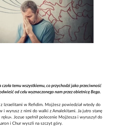
a czoła temu wszystkiemu, co przychodzi jako przeciwność
s odwieść od celu wyznaczonego nam przez obietnicę Boga.
ć z Izraelitami w Refidim. Mojżesz powiedział wtedy do
i wyrusz z nimi do walki z Amalekitami. Ja jutro stanę
 ręku». Jozue spełnił polecenie Mojżesza i wyruszył do
aron i Chur wyszli na szczyt góry.