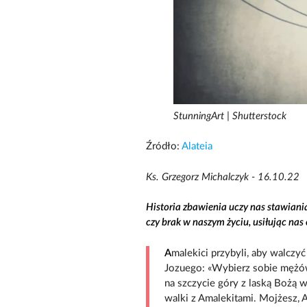
StunningArt | Shutterstock
Źródło:
Alateia
Ks. Grzegorz Michalczyk - 16.10.22
Historia zbawienia uczy nas stawiani
czy brak w naszym życiu, usiłując na
A
malekici przybyli, aby walczy
Jozuego: «Wybierz sobie mężów 
na szczycie góry z laską Bożą w
walki z Amalekitami. Mojżesz, A