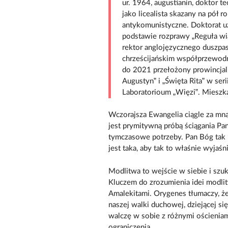
ur. 1964, augustianin, doktor t
jako licealista skazany na pół
antykomunistyczne. Doktorat u
podstawie rozprawy „Reguła wi
rektor anglojęzycznego duszp
chrześcijańskim współprzewodn
do 2021 przełożony prowincjal
Augustyn” i „Święta Rita” w ser
Laboratorioum „Więzi”. Miesz
Wczorajsza Ewangelia ciągle za mn
jest prymitywną próbą ściągania Pa
tymczasowe potrzeby. Pan Bóg tak n
jest taka, aby tak to właśnie wyjaśni
Modlitwa to wejście w siebie i szu
Kluczem do zrozumienia idei modlit
Amalekitami. Orygenes tłumaczy, ż
naszej walki duchowej, dziejącej si
walczę w sobie z różnymi ościenia
ograniczenia.