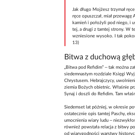
Jak długo Mojżesz trzymał ręce
ręce opuszczał, miał przewagę 
kamień i położyli pod niego, i u
tej, a drugi z tamtej strony. W
wzniesione wysoko. I tak pokon
13)
Bitwa z duchową głęb
„Bitwa pod Refidim” – tak można z
siedemnastym rozdziale Księgi Wyjśc
Chrystusem. Hebrajczycy, uwolnieni 
ziemia Bożych obietnic. Właśnie pr
Synaj i doszli do Refidim. Tam właśn
Siedemset lat później, w okresie p
ostatecznie opis tamtej Paschy, eks
umocnienia wiary ludu – niezwykłoś
również powstała relacja z bitwy po
od wiarygodności warstwy historyc