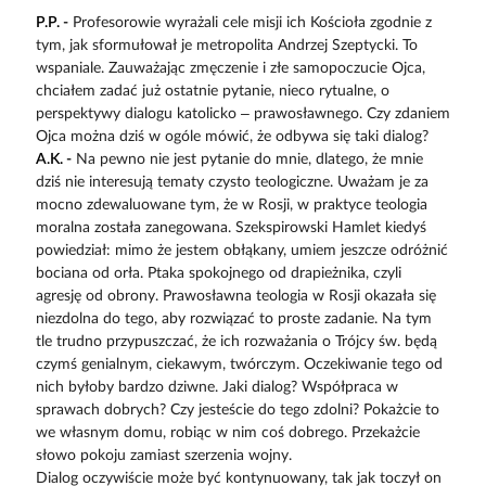
P.P. -
Profesorowie wyrażali cele misji ich Kościoła zgodnie z
tym, jak sformułował je metropolita Andrzej Szeptycki. To
wspaniale. Zauważając zmęczenie i złe samopoczucie Ojca,
chciałem zadać już ostatnie pytanie, nieco rytualne, o
perspektywy dialogu katolicko – prawosławnego. Czy zdaniem
Ojca można dziś w ogóle mówić, że odbywa się taki dialog?
A.K. -
Na pewno nie jest pytanie do mnie, dlatego, że mnie
dziś nie interesują tematy czysto teologiczne. Uważam je za
mocno zdewaluowane tym, że w Rosji, w praktyce teologia
moralna została zanegowana. Szekspirowski Hamlet kiedyś
powiedział: mimo że jestem obłąkany, umiem jeszcze odróżnić
bociana od orła. Ptaka spokojnego od drapieżnika, czyli
agresję od obrony. Prawosławna teologia w Rosji okazała się
niezdolna do tego, aby rozwiązać to proste zadanie. Na tym
tle trudno przypuszczać, że ich rozważania o Trójcy św. będą
czymś genialnym, ciekawym, twórczym. Oczekiwanie tego od
nich byłoby bardzo dziwne. Jaki dialog? Współpraca w
sprawach dobrych? Czy jesteście do tego zdolni? Pokażcie to
we własnym domu, robiąc w nim coś dobrego. Przekażcie
słowo pokoju zamiast szerzenia wojny.
Dialog oczywiście może być kontynuowany, tak jak toczył on