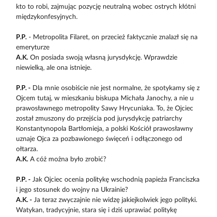
kto to robi, zajmując pozycję neutralną wobec ostrych kłótni
międzykonfesyjnych.
P.P.
- Metropolita Filaret, on przecież faktycznie znalazł się na
emeryturze
A.K.
On posiada swoją własną jurysdykcję. Wprawdzie
niewielką, ale ona istnieje.
P.P. -
Dla mnie osobiście nie jest normalne, że spotykamy się z
Ojcem tutaj, w mieszkaniu biskupa Michała Janochy, a nie u
prawosławnego metropolity Sawy Hrycuniaka. To, że Ojciec
został zmuszony do przejścia pod jurysdykcję patriarchy
Konstantynopola Bartłomieja, a polski Kościół prawosławny
uznaje Ojca za pozbawionego święceń i odłączonego od
ołtarza.
A.K.
A cóż można było zrobić?
P.P. -
Jak Ojciec ocenia politykę wschodnią papieża Franciszka
i jego stosunek do wojny na Ukrainie?
A.K. -
Ja teraz zwyczajnie nie widzę jakiejkolwiek jego polityki.
Watykan, tradycyjnie, stara się i dziś uprawiać politykę