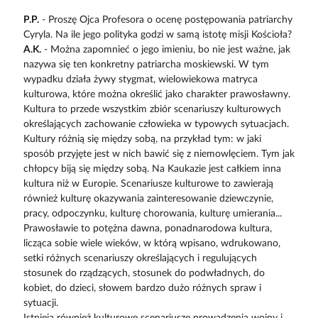
P.P.
- Proszę Ojca Profesora o ocenę postępowania patriarchy
Cyryla. Na ile jego polityka godzi w samą istotę misji Kościoła?
A.K.
- Można zapomnieć o jego imieniu, bo nie jest ważne, jak
nazywa się ten konkretny patriarcha moskiewski. W tym
wypadku działa żywy stygmat, wielowiekowa matryca
kulturowa, które można określić jako charakter prawosławny.
Kultura to przede wszystkim zbiór scenariuszy kulturowych
określających zachowanie człowieka w typowych sytuacjach.
Kultury różnią się między sobą, na przykład tym: w jaki
sposób przyjęte jest w nich bawić się z niemowlęciem. Tym jak
chłopcy biją się między sobą. Na Kaukazie jest całkiem inna
kultura niż w Europie. Scenariusze kulturowe to zawierają
również kulturę okazywania zainteresowanie dziewczynie,
pracy, odpoczynku, kulturę chorowania, kulturę umierania...
Prawosławie to potężna dawna, ponadnarodowa kultura,
licząca sobie wiele wieków, w którą wpisano, wdrukowano,
setki różnych scenariuszy określających i regulujących
stosunek do rządzących, stosunek do podwładnych, do
kobiet, do dzieci, słowem bardzo dużo różnych spraw i
sytuacji.