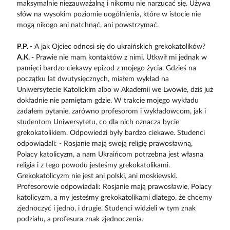
maksymalnie niezauważalną i nikomu nie narzucać się. Używa
słów na wysokim poziomie uogólnienia, które w istocie nie
mogą nikogo ani natchnąć, ani powstrzymać.
P.P. -
A jak Ojciec odnosi się do ukraińskich grekokatolików?
A.K. -
Prawie nie mam kontaktów z nimi. Utkwił mi jednak w
pamięci bardzo ciekawy epizod z mojego życia. Gdzieś na
początku lat dwutysięcznych, miałem wykład na
Uniwersytecie Katolickim albo w Akademii we Lwowie, dziś już
dokładnie nie pamiętam gdzie. W trakcie mojego wykładu
zadałem pytanie, zarówno profesorom i wykładowcom, jak i
studentom Uniwersytetu, co dla nich oznacza bycie
grekokatolikiem. Odpowiedzi były bardzo ciekawe. Studenci
odpowiadali: - Rosjanie mają swoją religię prawosławną,
Polacy katolicyzm, a nam Ukraińcom potrzebna jest własna
religia i z tego powodu jesteśmy grekokatolikami.
Grekokatolicyzm nie jest ani polski, ani moskiewski.
Profesorowie odpowiadali: Rosjanie mają prawosławie, Polacy
katolicyzm, a my jesteśmy grekokatolikami dlatego, że chcemy
zjednoczyć i jedno, i drugie. Studenci widzieli w tym znak
podziału, a profesura znak zjednoczenia.