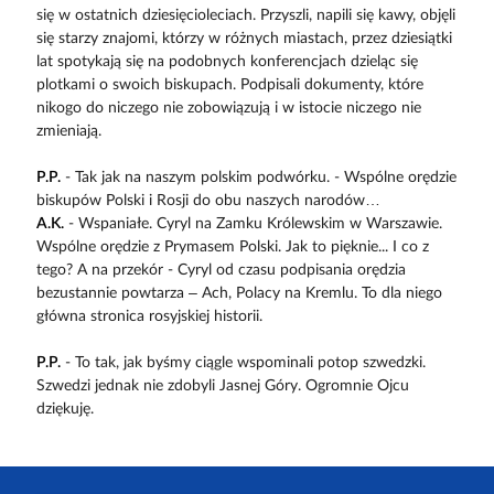
się w ostatnich dziesięcioleciach. Przyszli, napili się kawy, objęli
się starzy znajomi, którzy w różnych miastach, przez dziesiątki
lat spotykają się na podobnych konferencjach dzieląc się
plotkami o swoich biskupach. Podpisali dokumenty, które
nikogo do niczego nie zobowiązują i w istocie niczego nie
zmieniają.
P.P.
- Tak jak na naszym polskim podwórku. - Wspólne orędzie
biskupów Polski i Rosji do obu naszych narodów…
A.K.
- Wspaniałe. Cyryl na Zamku Królewskim w Warszawie.
Wspólne orędzie z Prymasem Polski. Jak to pięknie... I co z
tego? A na przekór - Cyryl od czasu podpisania orędzia
bezustannie powtarza – Ach, Polacy na Kremlu. To dla niego
główna stronica rosyjskiej historii.
P.P.
- To tak, jak byśmy ciągle wspominali potop szwedzki.
Szwedzi jednak nie zdobyli Jasnej Góry. Ogromnie Ojcu
dziękuję.