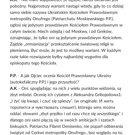
A.K.
- Nie mam wątpliwości, że będzie, naród ukraiński jest
pobożny. Najprostszy wariant nastąpi wtedy, gdy to co dzisiaj
samo siebie nazywa Ukraińskim Kościołem Prawosławnym
metropolity Onufrego (Patriarchatu Moskiewskiego P.P.),
ogłosi się jedynym prawdziwym Kościołem Prawosławnym w
całym świecie. Niech odejdą i od Moskwy, i od Greków,
oznajmiając, że tylko oni są jedynym prawdziwym Kościołem.
Zajdzie „ormianizacja” przekształcenie światowej religii w
plemienną. Być może, że jest to możliwy wariant. W każdym
razie takie rozwiązanie byłby najbardziej wygodne dla
episkopatu tego Kościoła.
P.P.
- A jak Ojciec ocenia Kościół Prawosławny Ukrainy
(autokefaliczny P.P.) i jego przyszłość?
A.K.
- Oni, spoglądając na nich z wielu punktów widzenia, są
zbyt młodzi. Ocenię ich cytatem z Aleksandra Gribojedowa1:
„I żyć się kwapi, i czuć się spieszy”. (w oryginale: И жить
торопится и чувствовать спешит), którego sens można
oddać słowami „zbyt prędko i od razu chce się wszystkiego” i
dlatego oni sami plączą się w swoich ambicjach i szatach
biskupich. Patriarcha Filaret Denisenko, nie poparł odbierania
świątyń od Cerkwi metropolity Onufrego., bez względu na to,