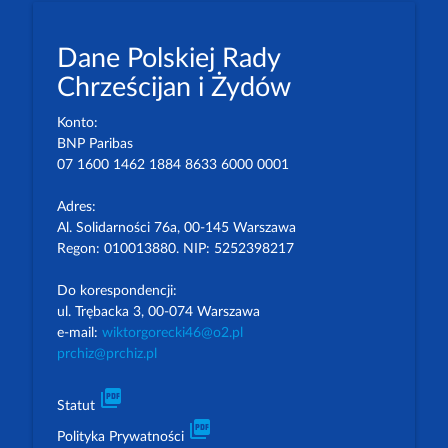
Dane Polskiej Rady
Chrześcijan i Żydów
Konto:
BNP Paribas
07 1600 1462 1884 8633 6000 0001
Adres:
Al. Solidarności 76a, 00-145 Warszawa
Regon: 010013880. NIP: 5252398217
Do korespondencji:
ul. Trębacka 3, 00-074 Warszawa
e-mail:
wiktorgorecki46@o2.pl
prchiz@prchiz.pl
picture_as_pdf
Statut
picture_as_pdf
Polityka Prywatności