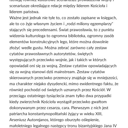
Istnieją również kulturowe scenariusze prowadzenia wojny i
scenariusze określające relacje między liderem Kościoła i
liderem państwa.
Ważne jest jednak nie tyle to, co zostało zapisane w księgach,
ale to co żyje własnym życiem i „rodzi miliony egzemplarzy”
stających się precedensami. Świat prawosławia, to z punktu
widzenia kulturologa to ogromna biblioteka, ogromny zasób
elementów konstrukcyjnych lego, które można dowolnie
złożyć wedle gustu. Można zebrać zarówno cały zestaw
cytatów prawosławnych autorytetów, świętych
występujących przeciwko wojnie, jak i takich w których
opowiadali oni się za wojną. Zestaw cytatów opowiadających
się za wojną stanowi dziś mainstream. Zestaw cytatów
skierowanych przeciwko przemocy znajduje się w mniejszości,
ma charakter niejako dysydencki, mimo ewidentnego faktu, że
również pochodzi od świętych uznanych przez Kościół. W
przeciągu ostatniego tysiąclecia znam tylko dwa przypadki
kiedy zwierzchnik Kościoła wystąpił przeciwko gwałtom
dokonywanym przez cesarza, cara. Pierwszym z nich jest
patriarcha konstantynopolitański żyjący w wieku XIII,
Arseniusz Autorejanos, którego oburzyło oślepienie,
małoletniego legalnego następcy tronu bizantyjskiego Jana IV