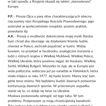
w taki sposób, a Rosjanie okazali się takimi „starowierami”
Europy.
P.P.
- Proszę Ojca o parę słów charakteryzujących obecny
rzeczywisty stan Rosyjskiego Kościoła Prawosławnego: jego
autorytet w społeczeństwie rosyjskim, poziom praktyk,
powołania itp.
A.K.
- Proszę o możliwość dokończenia mojej myśli. Bardzo
bym chciał aby oburzając się działaniami Kremla, ludzie,
również w Polsce, zechcieli popatrzeć w lustro. Widzę
bowiem, na przykład w facebooku, analogiczne marzenia u
ludzi z różnych krajów o Wielkiej Mołdawii, Wielkiej Polsce,
Wielkiej Ukrainie, która powinna sięgać do Kaukazu. Wielkiej
Serbii, Wielkiej Bułgarii. Wszystko to żyje, ale w Europie jest
wola polityczna, widoczna już po naradzie w Helsinkach, która
miała miejsce w roku 1977. Jej hasło brzmi: Mamy stać tam,
gdzie teraz stoimy. Nie będziemy budzić dawnych potworów
kontynuacją dawnych sporów. W przeciwnym wypadku
stanie się to, co dzieje się teraz na Ukrainie.
Moskwa postanowiła odstąpić od tego tabu. W tym
problemy. Przepraszam za moją chrześcijańską banalność.