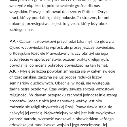
Taka pokusa żyje w każdym z nas i trzeba umieć ją tłumić i
walczyć z nią. Jest to pokusa szalenie groźna dla nas
wszystkim. Proszę spróbować dostrzec w Putinie i Cyrylu
braci, którzy poddali się takiej pokusie. To straszne, bo oni
dokonują przestępstw, ale jest to grzech, który leży obok
każdego z nas.
P.P.
- Czasami człowiekowi przychodzi taka myśl do głowy, a
Ojciec wypowiedział ją wprost, ale proszę jeszcze powiedzieć
o Rosyjskim Kościele Prawosławnym, czy obniżył się jego
autorytecie w społeczeństwie, poziom praktyk religijnych,
powołania, co można pokrótce powiedzieć na ten temat.
A.K.
- Myślę że liczba powołań zmniejsza się w całym świecie
chrześcijańskim, zaczyna się już proces redukcji liczby
seminariów duchownych. Obecnie, w Rosji, nie występują
żadne ostre przełomy. Czas wojny zawsze sprzyja wzrostowi
religijności. W danym przypadku zachodzi jednocześnie szereg
procesów, jeden z nich jest naprawdę ważny, jest nim
rodzenie się religii obywatelskiej Rosji. Prawosławie staje się
najwyżej jej częścią. Najważniejszy w niej jest kult zwycięstwa,
jedność narodu, wierność wodzowi, a obowiązkiem każdego
człowieka jest modlitwa za wojsko i jego zwycięstwo. Jej