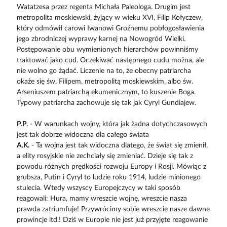
Watatzesa przez regenta Michała Paleologa. Drugim jest
metropolita moskiewski, żyjący w wieku XVI, Filip Kołyczew,
który odmówił carowi Iwanowi Groźnemu pobłogosławienia
jego zbrodniczej wyprawy karnej na Nowogród Wielki.
Postępowanie obu wymienionych hierarchów powinniśmy
traktować jako cud. Oczekiwać następnego cudu można, ale
nie wolno go żądać. Liczenie na to, że obecny patriarcha
okaże się św. Filipem, metropolitą moskiewskim, albo św.
Arseniuszem patriarchą ekumenicznym, to kuszenie Boga.
Typowy patriarcha zachowuje się tak jak Cyryl Gundiajew.
P.P.
- W warunkach wojny, która jak żadna dotychczasowych
jest tak dobrze widoczna dla całego świata
A.K.
- Ta wojna jest tak widoczna dlatego, że świat się zmienił,
a elity rosyjskie nie zechciały się zmieniać. Dzieje się tak z
powodu różnych prędkości rozwoju Europy i Rosji. Mówiąc z
grubsza, Putin i Cyryl to ludzie roku 1914, ludzie minionego
stulecia. Wtedy wszyscy Europejczycy w taki sposób
reagowali: Hura, mamy wreszcie wojnę, wreszcie nasza
prawda zatriumfuje! Przywrócimy sobie wreszcie nasze dawne
prowincje itd.! Dziś w Europie nie jest już przyjęte reagowanie