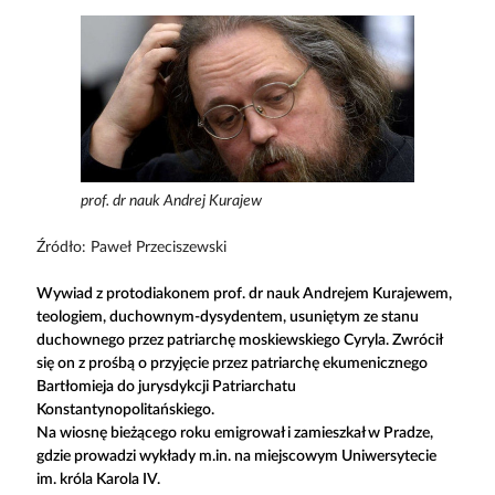
prof. dr nauk Andrej Kurajew
Źródło: Paweł Przeciszewski
Wywiad z protodiakonem prof. dr nauk Andrejem Kurajewem,
teologiem, duchownym-dysydentem, usuniętym ze stanu
duchownego przez patriarchę moskiewskiego Cyryla. Zwrócił
się on z prośbą o przyjęcie przez patriarchę ekumenicznego
Bartłomieja do jurysdykcji Patriarchatu
Konstantynopolitańskiego.
Na wiosnę bieżącego roku emigrował i zamieszkał w Pradze,
gdzie prowadzi wykłady m.in. na miejscowym Uniwersytecie
im. króla Karola IV.