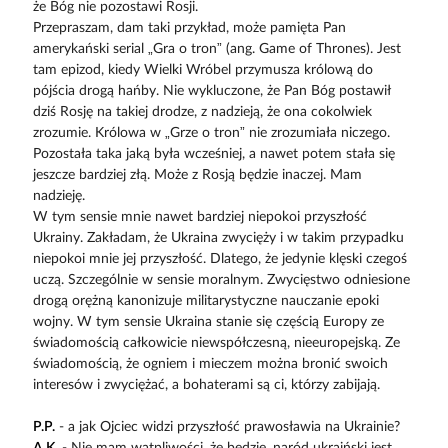
że Bóg nie pozostawi Rosji.
Przepraszam, dam taki przykład, może pamięta Pan
amerykański serial „Gra o tron” (ang. Game of Thrones). Jest
tam epizod, kiedy Wielki Wróbel przymusza królową do
pójścia drogą hańby. Nie wykluczone, że Pan Bóg postawił
dziś Rosję na takiej drodze, z nadzieją, że ona cokolwiek
zrozumie. Królowa w „Grze o tron” nie zrozumiała niczego.
Pozostała taka jaką była wcześniej, a nawet potem stała się
jeszcze bardziej złą. Może z Rosją będzie inaczej. Mam
nadzieję.
W tym sensie mnie nawet bardziej niepokoi przyszłość
Ukrainy. Zakładam, że Ukraina zwycięży i w takim przypadku
niepokoi mnie jej przyszłość. Dlatego, że jedynie klęski czegoś
uczą. Szczególnie w sensie moralnym. Zwycięstwo odniesione
drogą orężną kanonizuje militarystyczne nauczanie epoki
wojny. W tym sensie Ukraina stanie się częścią Europy ze
świadomością całkowicie niewspółczesną, nieeuropejską. Ze
świadomością, że ogniem i mieczem można bronić swoich
interesów i zwyciężać, a bohaterami są ci, którzy zabijają.
P.P.
- a jak Ojciec widzi przyszłość prawosławia na Ukrainie?