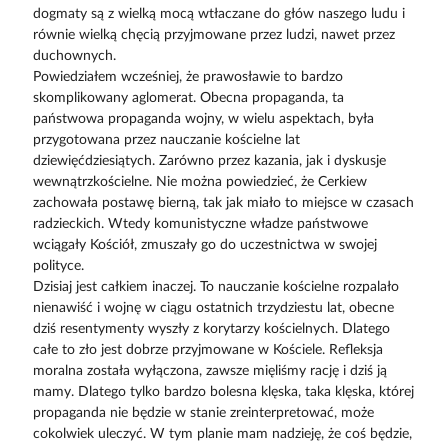
dogmaty są z wielką mocą wtłaczane do głów naszego ludu i
równie wielką chęcią przyjmowane przez ludzi, nawet przez
duchownych.
Powiedziałem wcześniej, że prawosławie to bardzo
skomplikowany aglomerat. Obecna propaganda, ta
państwowa propaganda wojny, w wielu aspektach, była
przygotowana przez nauczanie kościelne lat
dziewięćdziesiątych. Zarówno przez kazania, jak i dyskusje
wewnątrzkościelne. Nie można powiedzieć, że Cerkiew
zachowała postawę bierną, tak jak miało to miejsce w czasach
radzieckich. Wtedy komunistyczne władze państwowe
wciągały Kościół, zmuszały go do uczestnictwa w swojej
polityce.
Dzisiaj jest całkiem inaczej. To nauczanie kościelne rozpalało
nienawiść i wojnę w ciągu ostatnich trzydziestu lat, obecne
dziś resentymenty wyszły z korytarzy kościelnych. Dlatego
całe to zło jest dobrze przyjmowane w Kościele. Refleksja
moralna została wyłączona, zawsze mięliśmy rację i dziś ją
mamy. Dlatego tylko bardzo bolesna klęska, taka klęska, której
propaganda nie będzie w stanie zreinterpretować, może
cokolwiek uleczyć. W tym planie mam nadzieję, że coś będzie,