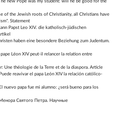
The new Pope was my student: will he be good for the
 of the Jewish roots of Christianity, all Christians have
aism". Statement
nn Papst Leo XIV. die katholisch-jüdischen
tikel
Christen haben eine besondere Beziehung zum Judentum.
ape Léon XIV peut-il relancer la relation entre
: Une théologie de la Terre et de la diaspora. Article
uede reavivar el papa León XIV la relación católico-
El nuevo papa fue mi alumno: ¿será bueno para los
 Менора Святого Петра. Научные