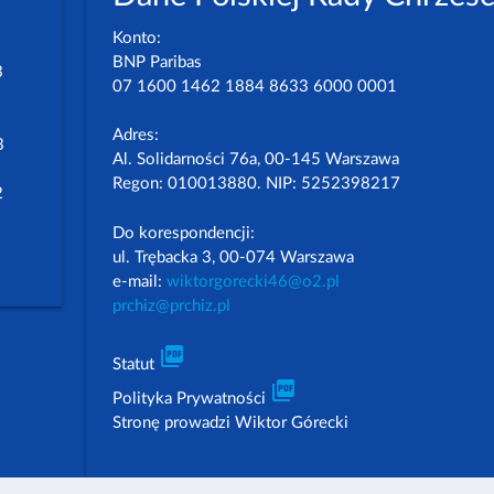
Konto:
BNP Paribas
3
07 1600 1462 1884 8633 6000 0001
Adres:
3
Al. Solidarności 76a, 00-145 Warszawa
Regon: 010013880. NIP: 5252398217
2
Do korespondencji:
ul. Trębacka 3, 00-074 Warszawa
e-mail:
wiktorgorecki46@o2.pl
prchiz@prchiz.pl
picture_as_pdf
Statut
picture_as_pdf
Polityka Prywatności
Stronę prowadzi Wiktor Górecki