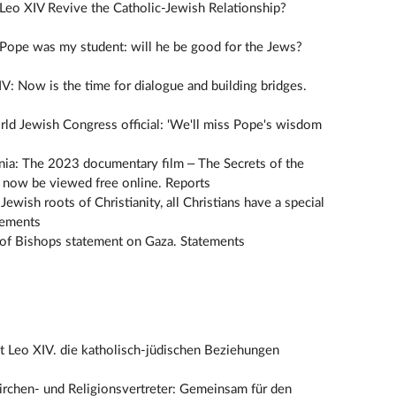
eo XIV Revive the Catholic-Jewish Relationship?
Pope was my student: will he be good for the Jews?
V: Now is the time for dialogue and building bridges.
ld Jewish Congress official: 'We'll miss Pope's wisdom
nia: The 2023 documentary film – The Secrets of the
 now be viewed free online. Reports
ewish roots of Christianity, all Christians have a special
tements
of Bishops statement on Gaza. Statements
 Leo XIV. die katholisch-jüdischen Beziehungen
Kirchen- und Religionsvertreter: Gemeinsam für den