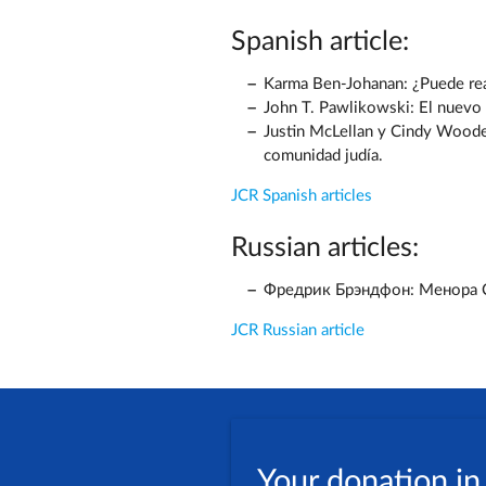
Spanish article:
Karma Ben-Johanan: ¿Puede reav
John T. Pawlikowski: El nuevo 
Justin McLellan y Cindy Wooden
comunidad judía.
JCR Spanish articles
Russian articles:
Фредрик Брэндфон: Менора С
JCR Russian article
Your donation in