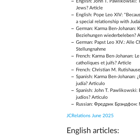
English: John T. Pawlikowski: 
Jews? Article
English: Pope Leo XIV: "Because
a special relationship with Jud
German: Karma Ben-Johanan: Ka
Beziehungen wiederbeleben? Ar
German: Papst Leo XIV.: Alle 
Stellungnahme
French: Karma Ben-Johanan: Le p
catholiques et juifs? Article
French: Christian M. Rutishauser
Spanish: Karma Ben-Johanan: ¿P
judía? Articulo
Spanish: John T. Pawlikowski: 
judíos? Articulo
Russian: Фредрик Брэндфон:
JCRelations June 2025
English articles: