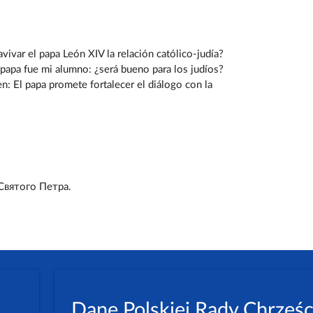
ivar el papa León XIV la relación católico-judía?
papa fue mi alumno: ¿será bueno para los judíos?
: El papa promete fortalecer el diálogo con la
вятого Петра.
Dane Polskiej Rady Chrześc