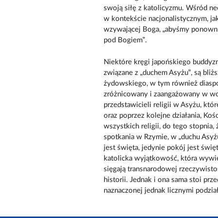
swoją siłę z katolicyzmu. Wśród n
w kontekście nacjonalistycznym, ja
wzywającej Boga, „abyśmy ponownie
pod Bogiem”.
Niektóre kręgi japońskiego buddyz
związane z „duchem Asyżu”, są bliż
żydowskiego, w tym również diaspor
zróżnicowany i zaangażowany w wo
przedstawicieli religii w Asyżu, kt
oraz poprzez kolejne działania, Koś
wszystkich religii, do tego stopnia
spotkania w Rzymie, w „duchu Asyżu
jest święta, jedynie pokój jest świ
katolicka wyjątkowość, która wywie
sięgają transnarodowej rzeczywisto
historii. Jednak i ona sama stoi p
naznaczonej jednak licznymi podziała