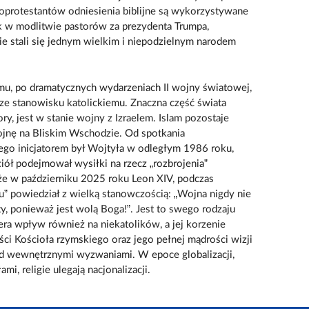
eoprotestantów odniesienia biblijne są wykorzystywane
k w modlitwie pastorów za prezydenta Trumpa,
 stali się jednym wielkim i niepodzielnym narodem
mu, po dramatycznych wydarzeniach II wojny światowej,
sze stanowisku katolickiemu. Znaczna część świata
y, jest w stanie wojny z Izraelem. Islam pozostaje
jnę na Bliskim Wschodzie. Od spotkania
órego inicjatorem był Wojtyła w odległym 1986 roku,
ciół podejmował wysiłki na rzecz „rozbrojenia”
, że w październiku 2025 roku Leon XIV, podczas
” powiedział z wielką stanowczością: „Wojna nigdy nie
ęty, ponieważ jest wolą Boga!”. Jest to swego rodzaju
ra wpływ również na niekatolików, a jej korzenie
ści Kościoła rzymskiego oraz jego pełnej mądrości wizji
rzed wewnętrznymi wyzwaniami. W epoce globalizacji,
mi, religie ulegają nacjonalizacji.