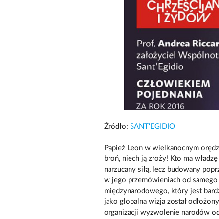
Źródło:
SANT'EGIDIO
Papież Leon w wielkanocnym orędziu
broń, niech ją złoży! Kto ma władz
narzucany siłą, lecz budowany poprz
w jego przemówieniach od samego 
międzynarodowego, który jest bardz
jako globalna wizja został odłożony
organizacji wyzwolenie narodów od „