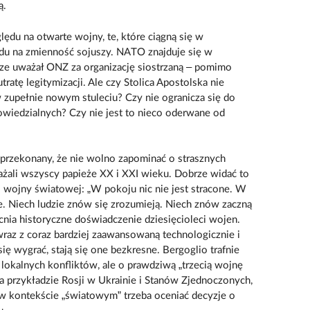
ą.
ględu na otwarte wojny, te, które ciągną się w
ędu na zmienność sojuszy. NATO znajduje się w
sze uważał ONZ za organizację siostrzaną – pomimo
utratę legitymizacji. Ale czy Stolica Apostolska nie
 zupełnie nowym stuleciu? Czy nie ogranicza się do
owiedzialnych? Czy nie jest to nieco oderwane od
 przekonany, że nie wolno zapominać o strasznych
rażali wszyscy papieże XX i XXI wieku. Dobrze widać to
I wojny światowej: „W pokoju nic nie jest stracone. W
. Niech ludzie znów się zrozumieją. Niech znów zaczną
nia historyczne doświadczenie dziesięcioleci wojen.
raz z coraz bardziej zaawansowaną technologicznie i
ię wygrać, stają się one bezkresne. Bergoglio trafnie
ę lokalnych konfliktów, ale o prawdziwą „trzecią wojnę
 przykładzie Rosji w Ukrainie i Stanów Zjednoczonych,
 w kontekście „światowym” trzeba oceniać decyzje o