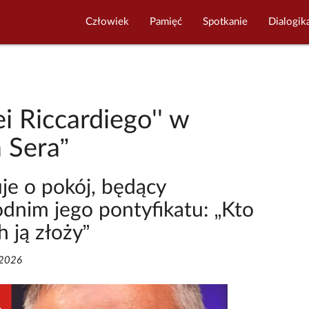
Człowiek
Pamięć
Spotkanie
Dialogik
i Riccardiego'' w
a Sera”
je o pokój, będący
nim jego pontyfikatu: „Kto
h ją złoży”
/2026