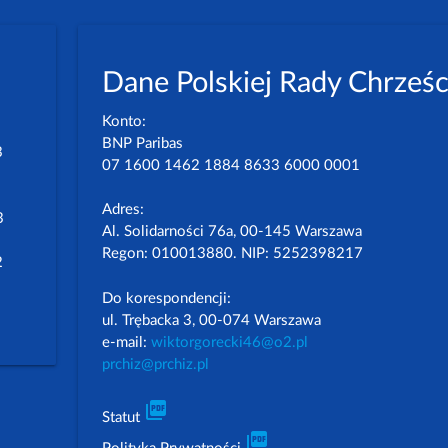
Dane Polskiej Rady Chrześc
Konto:
BNP Paribas
3
07 1600 1462 1884 8633 6000 0001
Adres:
3
Al. Solidarności 76a, 00-145 Warszawa
Regon: 010013880. NIP: 5252398217
2
Do korespondencji:
ul. Trębacka 3, 00-074 Warszawa
e-mail:
wiktorgorecki46@o2.pl
prchiz@prchiz.pl
picture_as_pdf
Statut
picture_as_pdf