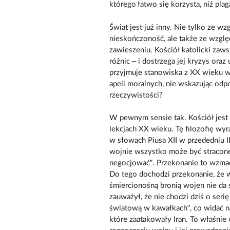
którego łatwo się korzysta, niż plag
Świat jest już inny. Nie tylko ze wz
nieskończoność, ale także ze wzgl
zawieszeniu. Kościół katolicki zaw
różnic – i dostrzega jej kryzys oraz 
przyjmuje stanowiska z XX wieku w
apeli moralnych, nie wskazując odp
rzeczywistości?
W pewnym sensie tak. Kościół jest
lekcjach XX wieku. Tę filozofię wy
w słowach Piusa XII w przededniu I
wojnie wszystko może być stracone
negocjować”. Przekonanie to wzmac
Do tego dochodzi przekonanie, że w
śmiercionośną bronią wojen nie da s
zauważył, że nie chodzi dziś o seri
światową w kawałkach”, co widać na
które zaatakowały Iran. To właśnie