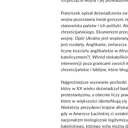
rozpoczęciu wojny i jej prowadzeni
Franciszek opisał doświadczenia zwi
wojna pozostawia świat gorszym, niż
stanowiska państw i ich polityki. A
chrześcijańskiego. Ekumenizm przeż
wojnę. Opór Ukrainy jest wspieran
jest rozdarty. Anglikanie, zwłaszcza
liczne kościoły anglikańskie w Afryc
katolicyzmem?). Wśród niekatolikó
interwencji poza granicami swoich 
chrześcijańskie i biblijne, które bł
Najgroźniejsze wyzwanie pochodzi 
który w XX wieku doświadczył bard
protestantyzmu, a obecnie liczy pr
które w większości identyfikują si
Niektórzy prezydenci krajów afryka
gdy w Ameryce Łacińskiej ci ostatn
nacjonalizm teologicznie legitymiz
katolickiego, którego echa można dz