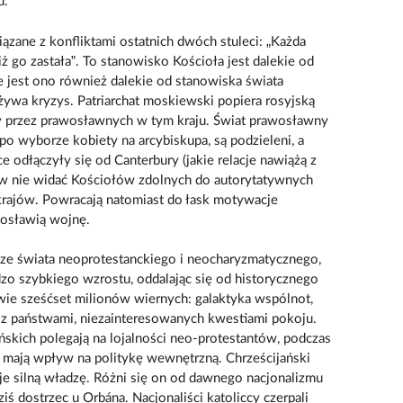
u.
ązane z konfliktami ostatnich dwóch stuleci: „Każda
 go zastała”. To stanowisko Kościoła jest dalekie od
le jest ono również dalekie od stanowiska świata
ywa kryzys. Patriarchat moskiewski popiera rosyjską
y przez prawosławnych w tym kraju. Świat prawosławny
 po wyborze kobiety na arcybiskupa, są podzieleni, a
e odłączyły się od Canterbury (jakie relacje nawiążą z
w nie widać Kościołów zdolnych do autorytatywnych
krajów. Powracają natomiast do łask motywacje
ogosławią wojnę.
ze świata neoprotestanckiego i neocharyzmatycznego,
zo szybkiego wzrostu, oddalając się od historycznego
awie sześćset milionów wiernych: galaktyka wspólnot,
ę z państwami, niezainteresowanych kwestiami pokoju.
ńskich polegają na lojalności neo-protestantów, podczas
i mają wpływ na politykę wewnętrzną. Chrześcijański
uje silną władzę. Różni się on od dawnego nacjonalizmu
iś dostrzec u Orbána. Nacjonaliści katoliccy czerpali