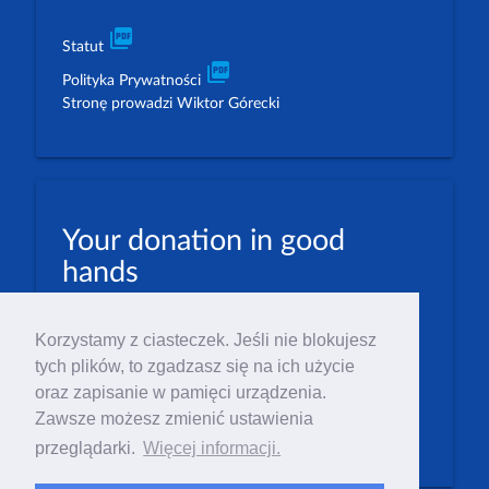
picture_as_pdf
Statut
picture_as_pdf
Polityka Prywatności
Stronę prowadzi Wiktor Górecki
Your donation in good
hands
PLN: 07 1600 1462 1884 8633 6000 0001
Korzystamy z ciasteczek. Jeśli nie blokujesz
EUR: 23 1600 1462 1884 8633 6000 0004
tych plików, to zgadzasz się na ich użycie
Numer IBAN: PL23 1 600 1462 1884 8633 6000
oraz zapisanie w pamięci urządzenia.
0004
Zawsze możesz zmienić ustawienia
Numer BIC/SWIFT: PPABPLPK
przeglądarki.
Więcej informacji.