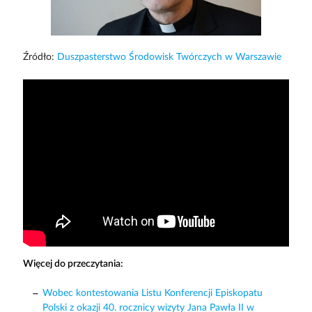
Źródło:
Duszpasterstwo Środowisk Twórczych w Warszawie
Więcej do przeczytania:
Wobec kontestowania Listu Konferencji Episkopatu
Polski z okazji 40. rocznicy wizyty Jana Pawła II w