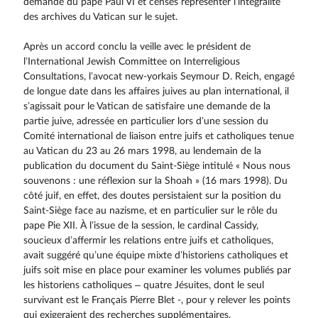
demande du pape Paul VI et censés représenter l’intégralité
des archives du Vatican sur le sujet.
Après un accord conclu la veille avec le président de
l’International Jewish Committee on Inter­religious
Consultations, l’avocat new-yorkais Seymour D. Reich, engagé
de longue date dans les affaires juives au plan international, il
s’agissait pour le Vatican de satisfaire une demande de la
partie juive, adressée en particulier lors d’une session du
Comité international de liaison entre juifs et catholiques tenue
au Vatican du 23 au 26 mars 1998, au lendemain de la
publication du document du Saint-Siège intitulé « Nous nous
souvenons : une réflexion sur la Shoah » (16 mars 1998). Du
côté juif, en effet, des doutes persistaient sur la position du
Saint-Siège face au nazisme, et en particulier sur le rôle du
pape Pie XII. À l’issue de la session, le cardinal Cassidy,
soucieux d’affermir les relations entre juifs et catholiques,
avait suggéré qu’une équipe mixte d’historiens catholiques et
juifs soit mise en place pour examiner les volumes publiés par
les historiens catholiques – quatre Jésuites, dont le seul
survivant est le Français Pierre Blet -, pour y relever les points
qui exigeraient des recherches supplémentaires.