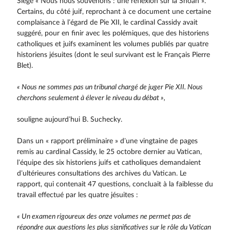
Siège « Nous nous souvenons : une réflexion sur la Shoah ».
Certains, du côté juif, reprochant à ce document une certaine
complaisance à l’égard de Pie XII, le cardinal Cassidy avait
suggéré, pour en finir avec les polé­miques, que des historiens
catholiques et juifs examinent les volumes publiés par quatre
historiens jésuites (dont le seul survivant est le Français Pierre
Blet).
« Nous ne sommes pas un tribunal chargé de juger Pie XII. Nous
cherchons seulement à élever le niveau du débat »,
souligne aujourd’hui B. Suchecky.
Dans un « rapport préliminaire » d’une vingtaine de pages
remis au cardinal Cassidy, le 25 octobre dernier au Vatican,
l’équipe des six historiens juifs et catholiques demandaient
d’ultérieures consultations des archives du Vatican. Le
rapport, qui contenait 47 questions, concluait à la faiblesse du
travail effectué par les quatre jésuites :
« Un examen rigoureux des onze volumes ne permet pas de
répondre aux questions les plus significatives sur le rôle du Vatican