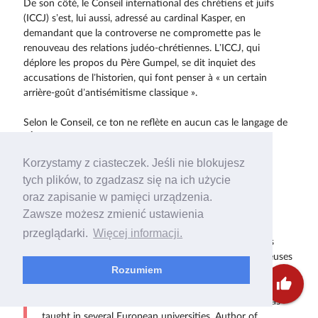
De son côté, le Conseil international des chrétiens et juifs
(ICCJ) s’est, lui aussi, adressé au cardinal Kasper, en
demandant que la controverse ne compromette pas le
renouveau des relations judéo-chrétiennes. L’ICCJ, qui
déplore les propos du Père Gumpel, se dit inquiet des
accusations de l’historien, qui font penser à « un certain
arrière-goût d’antisémitisme classique ».
Selon le Conseil, ce ton ne reflète en aucun cas le langage de
l’Église catholique d’après le Concile Vatican II.
Korzystamy z ciasteczek. Jeśli nie blokujesz
(CIP-CNS-KNA-APIC)
tych plików, to zgadzasz się na ich użycie
© Menahem Macina
oraz zapisanie w pamięci urządzenia.
M. R. Macina
The Hebrew University of Jerusalem
Zawsze możesz zmienić ustawienia
Retraité. Licencié en Histoire de la Pensée Juive
przeglądarki.
Więcej informacji.
(Université Hébraïque de Jérusalem). A enseigné dans
plusieurs universités européennes. Auteur de nombreuses
Rozumiem
études sur les doctrines eschatologiques juives et
thumb_up
chrétiennes traditionnelles. Retired. Degree in History of
Jewish Thought (Hebrew University of Jerusalem). Has
taught in several European universities. Author of