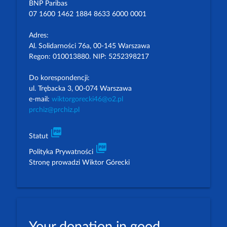
BNP Paribas
07 1600 1462 1884 8633 6000 0001
Adres:
Al. Solidarności 76a, 00-145 Warszawa
Regon: 010013880. NIP: 5252398217
Do korespondencji:
ul. Trębacka 3, 00-074 Warszawa
e-mail:
wiktorgorecki46@o2.pl
prchiz@prchiz.pl
picture_as_pdf
Statut
picture_as_pdf
Polityka Prywatności
Stronę prowadzi Wiktor Górecki
Your donation in good