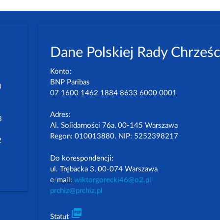
Dane Polskiej Rady Chrześc
Konto:
BNP Paribas
3
07 1600 1462 1884 8633 6000 0001
Adres:
3
Al. Solidarności 76a, 00-145 Warszawa
Regon: 010013880. NIP: 5252398217
2
Do korespondencji:
ul. Trębacka 3, 00-074 Warszawa
e-mail:
wiktorgorecki46@o2.pl
prchiz@prchiz.pl
picture_as_pdf
Statut