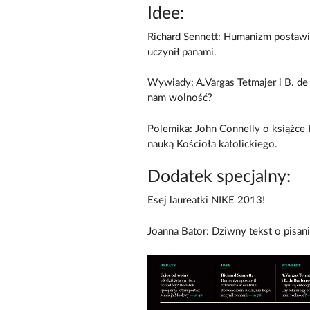
Idee:
Richard Sennett: Humanizm postawił
uczynił panami.
Wywiady: A.Vargas Tetmajer i B. d
nam wolność?
Polemika: John Connelly o książce K
nauką Kościoła katolickiego.
Dodatek specjalny:
Esej laureatki NIKE 2013!
Joanna Bator: Dziwny tekst o pisaniu