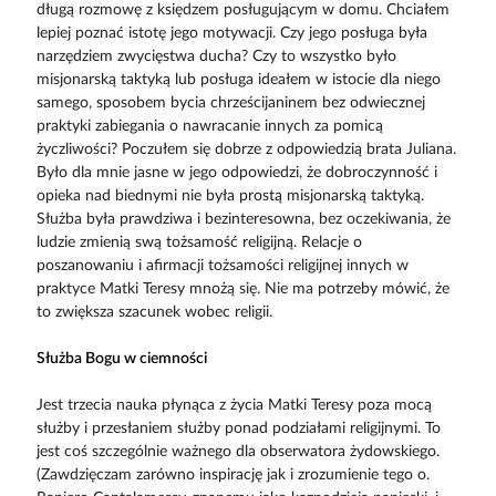
długą rozmowę z księdzem posługującym w domu. Chciałem
lepiej poznać istotę jego motywacji. Czy jego posługa była
narzędziem zwycięstwa ducha? Czy to wszystko było
misjonarską taktyką lub posługa ideałem w istocie dla niego
samego, sposobem bycia chrześcijaninem bez odwiecznej
praktyki zabiegania o nawracanie innych za pomicą
życzliwości? Poczułem się dobrze z odpowiedzią brata Juliana.
Było dla mnie jasne w jego odpowiedzi, że dobroczynność i
opieka nad biednymi nie była prostą misjonarską taktyką.
Służba była prawdziwa i bezinteresowna, bez oczekiwania, że
ludzie zmienią swą tożsamość religijną. Relacje o
poszanowaniu i afirmacji tożsamości religijnej innych w
praktyce Matki Teresy mnożą się. Nie ma potrzeby mówić, że
to zwiększa szacunek wobec religii.
Służba Bogu w ciemności
Jest trzecia nauka płynąca z życia Matki Teresy poza mocą
służby i przesłaniem służby ponad podziałami religijnymi. To
jest coś szczególnie ważnego dla obserwatora żydowskiego.
(Zawdzięczam zarówno inspirację jak i zrozumienie tego o.