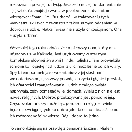
rozpoznana poza jej tradycją. Jeszcze bardziej fundamentalnie
- jej wielkość znajduje wyraz w przekraczaniu dychotomii
wierzących: "nam - im" "us-them" i w traktowaniu tych
wewnątrz jak i tych z zewnątrz z takim samym oddaniem w
dobroci i służbie. Matka Teresa nie służyła chrześcijanom. Ona
służyła ludziom.
Wcześniej tego roku odwiedziłem pierwszy dom, który ona
ufundowała w Kalkucie. Jest usytuowany w szerszym
kompleksie głównej świątyni Hindu, Kalighat. Tam prowadziła
schronisko i opiekę nad ludźmi z ulic, niezależnie od ich wiary.
Spędziłem poranek jako wolontariusz z jej siostrami i
wolontariuszami, ujrzawszy prawdę ich życia i głębię i prostotę
ich ofiarności i zaangażowania. Ludzie z całego świata
napływają, żeby pomagać w jej domach. Wielu z nich nie jest
nawet religijnych. Dobroć przekazywana jest ponad religią.
Część wolontariuszy może być poruszona religijnie; wiele
będzie przyciągniętych ku dobru jako takiemu niezależnie od
ich różnorodności w wierze. Bóg i dobro to jedno.
To samo dzieje się na prawdę z pensjonariuszami. Miałem