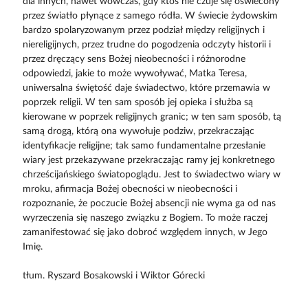
dla innych, nawet wówczas, gdy ktoś nie czuje się oświecony
przez światło płynące z samego ródła. W świecie żydowskim
bardzo spolaryzowanym przez podział między religijnych i
niereligijnych, przez trudne do pogodzenia odczyty historii i
przez dręczący sens Bożej nieobecności i różnorodne
odpowiedzi, jakie to może wywoływać, Matka Teresa,
uniwersalna świętość daje świadectwo, które przemawia w
poprzek religii. W ten sam sposób jej opieka i służba są
kierowane w poprzek religijnych granic; w ten sam sposób, tą
samą drogą, którą ona wywołuje podziw, przekraczając
identyfikacje religijne; tak samo fundamentalne przesłanie
wiary jest przekazywane przekraczając ramy jej konkretnego
chrześcijańskiego światopoglądu. Jest to świadectwo wiary w
mroku, afirmacja Bożej obecności w nieobecności i
rozpoznanie, że poczucie Bożej absencji nie wyma ga od nas
wyrzeczenia się naszego związku z Bogiem. To może raczej
zamanifestować się jako dobroć względem innych, w Jego
Imię.
tłum. Ryszard Bosakowski i Wiktor Górecki