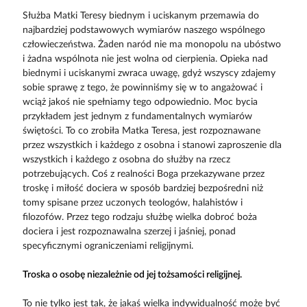
Służba Matki Teresy biednym i uciskanym przemawia do
najbardziej podstawowych wymiarów naszego wspólnego
człowieczeństwa. Żaden naród nie ma monopolu na ubóstwo
i żadna wspólnota nie jest wolna od cierpienia. Opieka nad
biednymi i uciskanymi zwraca uwagę, gdyż wszyscy zdajemy
sobie sprawę z tego, że powinniśmy się w to angażować i
wciąż jakoś nie spełniamy tego odpowiednio. Moc bycia
przykładem jest jednym z fundamentalnych wymiarów
świętości. To co zrobiła Matka Teresa, jest rozpoznawane
przez wszystkich i każdego z osobna i stanowi zaproszenie dla
wszystkich i każdego z osobna do służby na rzecz
potrzebujących. Coś z realności Boga przekazywane przez
troskę i miłość dociera w sposób bardziej bezpośredni niż
tomy spisane przez uczonych teologów, halahistów i
filozofów. Przez tego rodzaju służbę wielka dobroć boża
dociera i jest rozpoznawalna szerzej i jaśniej, ponad
specyficznymi ograniczeniami religijnymi.
Troska o osobę niezależnie od jej tożsamości religijnej.
To nie tylko jest tak, że jakaś wielka indywidualność może być