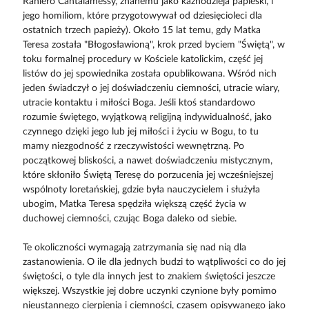
Raniero Cantalamessy, znanemu jako kaznodzieja papieski, i
jego homiliom, które przygotowywał od dziesięcioleci dla
ostatnich trzech papieży). Około 15 lat temu, gdy Matka
Teresa została "Błogosławioną", krok przed byciem "Świętą", w
toku formalnej procedury w Kościele katolickim, część jej
listów do jej spowiednika została opublikowana. Wśród nich
jeden świadczył o jej doświadczeniu ciemności, utracie wiary,
utracie kontaktu i miłości Boga. Jeśli ktoś standardowo
rozumie świętego, wyjątkową religijną indywidualność, jako
czynnego dzięki jego lub jej miłości i życiu w Bogu, to tu
mamy niezgodność z rzeczywistości wewnętrzną. Po
początkowej bliskości, a nawet doświadczeniu mistycznym,
które skłoniło Świętą Teresę do porzucenia jej wcześniejszej
wspólnoty loretańskiej, gdzie była nauczycielem i służyła
ubogim, Matka Teresa spędziła większą część życia w
duchowej ciemności, czując Boga daleko od siebie.
Te okoliczności wymagają zatrzymania się nad nią dla
zastanowienia. O ile dla jednych budzi to wątpliwości co do jej
świętości, o tyle dla innych jest to znakiem świętości jeszcze
większej. Wszystkie jej dobre uczynki czynione były pomimo
nieustannego cierpienia i ciemności, czasem opisywanego jako