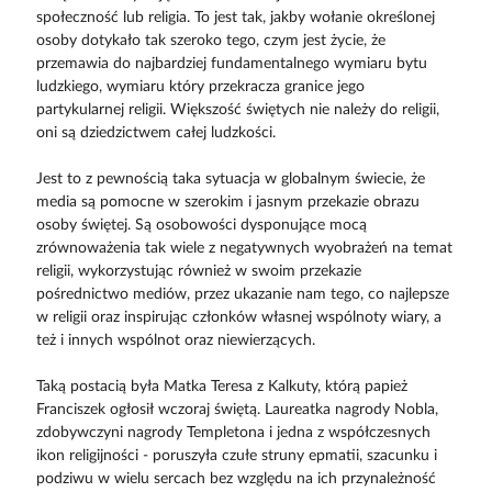
społeczność lub religia. To jest tak, jakby wołanie określonej
osoby dotykało tak szeroko tego, czym jest życie, że
przemawia do najbardziej fundamentalnego wymiaru bytu
ludzkiego, wymiaru który przekracza granice jego
partykularnej religii. Większość świętych nie należy do religii,
oni są dziedzictwem całej ludzkości.
Jest to z pewnością taka sytuacja w globalnym świecie, że
media są pomocne w szerokim i jasnym przekazie obrazu
osoby świętej. Są osobowości dysponujące mocą
zrównoważenia tak wiele z negatywnych wyobrażeń na temat
religii, wykorzystując również w swoim przekazie
pośrednictwo mediów, przez ukazanie nam tego, co najlepsze
w religii oraz inspirując członków własnej wspólnoty wiary, a
też i innych wspólnot oraz niewierzących.
Taką postacią była Matka Teresa z Kalkuty, którą papież
Franciszek ogłosił wczoraj świętą. Laureatka nagrody Nobla,
zdobywczyni nagrody Templetona i jedna z współczesnych
ikon religijności - poruszyła czułe struny epmatii, szacunku i
podziwu w wielu sercach bez względu na ich przynależność