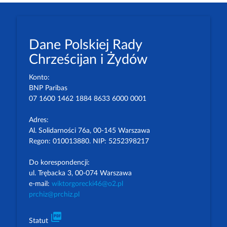
Dane Polskiej Rady
Chrześcijan i Żydów
Konto:
BNP Paribas
07 1600 1462 1884 8633 6000 0001
Adres:
Al. Solidarności 76a, 00-145 Warszawa
Regon: 010013880. NIP: 5252398217
Do korespondencji:
ul. Trębacka 3, 00-074 Warszawa
e-mail:
wiktorgorecki46@o2.pl
prchiz@prchiz.pl
picture_as_pdf
Statut