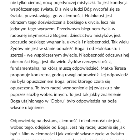
nie tylko ciemną nocą pojedynczej mistyczki. To jest kondycja
współczesnego świata. Dla wielu ludzi Bóg wycofał się ze
świata, pozostawiając go w ciemności. Holokaust jest
obrazem tego doświadczenia boskiego ukrycia, lecz nie
jedynym tego wyrazem. Przeciwnym biegunem życia w
radosnej intymności z Bogiem, dziedzictwo mistyków, jest
poczucie boskiego wygnania, ukrycia i nieobecności. Tak wielu
Żydów nie jest w stanie odnaleźć Boga: i od Holokaustu i
szerzej - we współczesnym świecie. Nieobecność odczuwalnej
obecności Boga jest dla wielu Żydów rzeczywistością
fundamentalną, na którą muszą odpowiedzieć. Matka Teresa
proponuje konkretną godną uwagi odpowiedź. Jej odpowiedź
nie była opuszczeniem Boga, przez którego czuła się
opuszczona. To było raczej wzmocnienie jej związku z nim
poprzez służbę wobec innych. To jest tak jakby znalezienie
Boga utajnionego w "Dobru" było odpowiedzią na boże
własne utajnienie.
Odpowiedzią na dystans, ciemność i nieobecność nie jest,
wobec tego, odejście od Boga. Jest nią raczej uczenie się jak
być z Nim w ciemności i jak zmienić własne życie w światło