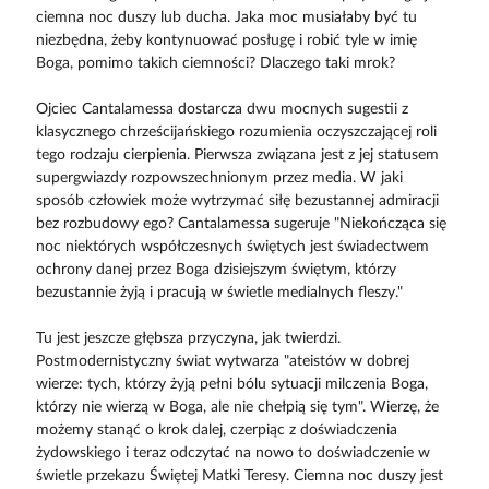
ciemna noc duszy lub ducha. Jaka moc musiałaby być tu
niezbędna, żeby kontynuować posługę i robić tyle w imię
Boga, pomimo takich ciemności? Dlaczego taki mrok?
Ojciec Cantalamessa dostarcza dwu mocnych sugestii z
klasycznego chrześcijańskiego rozumienia oczyszczającej roli
tego rodzaju cierpienia. Pierwsza związana jest z jej statusem
supergwiazdy rozpowszechnionym przez media. W jaki
sposób człowiek może wytrzymać siłę bezustannej admiracji
bez rozbudowy ego? Cantalamessa sugeruje "Niekończąca się
noc niektórych współczesnych świętych jest świadectwem
ochrony danej przez Boga dzisiejszym świętym, którzy
bezustannie żyją i pracują w świetle medialnych fleszy."
Tu jest jeszcze głębsza przyczyna, jak twierdzi.
Postmodernistyczny świat wytwarza "ateistów w dobrej
wierze: tych, którzy żyją pełni bólu sytuacji milczenia Boga,
którzy nie wierzą w Boga, ale nie chełpią się tym". Wierzę, że
możemy stanąć o krok dalej, czerpiąc z doświadczenia
żydowskiego i teraz odczytać na nowo to doświadczenie w
świetle przekazu Świętej Matki Teresy. Ciemna noc duszy jest