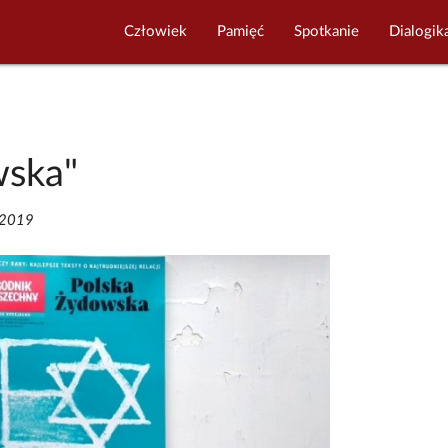
Człowiek
Pamięć
Spotkanie
Dialogik
wska"
/2019