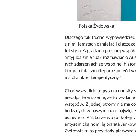
"Polska Żydowska"
Dlaczego tak trudno wypowiedzieć 
z nimi tematach pamiętać i dlaczeg
teksty o Zagładzie i polskiej współ
antyjudaizmie? Jak rozmawiać o Aus
tych zdarzeniach ze wspólnej histori
których fatalizm nieporozumień i w
ma charakter terapeutyczny?
Choć wszystkie te pytania unosiły 
nieodparte wrażenie, że to wydanie
wstępów. Z jednej strony nie ma co
budzących w naszym kraju najwięce
ustawie o IPN, burze wokół kolejny
antysemicką homilią prałata Janko
Żwirowisku to przykłady pierwsze z