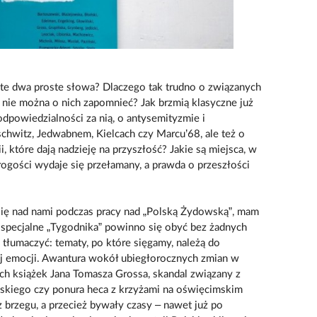
te dwa proste słowa? Dlaczego tak trudno o związanych
o nie można o nich zapomnieć? Jak brzmią klasyczne już
odpowiedzialności za nią, o antysemityzmie i
chwitz, Jedwabnem, Kielcach czy Marcu’68, ale też o
i, które dają nadzieję na przyszłość? Jakie są miejsca, w
rogości wydaje się przełamany, a prawda o przeszłości
się nad nami podczas pracy nad „Polską Żydowską”, mam
 specjalne „Tygodnika” powinno się obyć bez żadnych
 tłumaczyć: tematy, po które sięgamy, należą do
j emocji. Awantura wokół ubiegłorocznych zmian w
ch książek Jana Tomasza Grossa, skandal związany z
wskiego czy ponura heca z krzyżami na oświęcimskim
 brzegu, a przecież bywały czasy – nawet już po