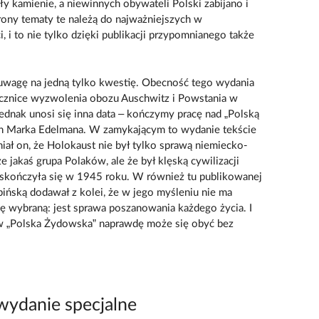
ły kamienie, a niewinnych obywateli Polski zabijano i
trony tematy te należą do najważniejszych w
, i to nie tylko dzięki publikacji przypomnianego także
uwagę na jedną tylko kwestię. Obecność tego wydania
cznice wyzwolenia obozu Auschwitz i Powstania w
ednak unosi się inna data – kończymy pracę nad „Polską
in Marka Edelmana. W zamykającym to wydanie tekście
iał on, że Holokaust nie był tylko sprawą niemiecko-
e jakaś grupa Polaków, ale że był klęską cywilizacji
ie skończyła się w 1945 roku. W również tu publikowanej
ińską dodawał z kolei, że w jego myśleniu nie ma
ię wybraną: jest sprawa poszanowania każdego życia. I
ów „Polska Żydowska” naprawdę może się obyć bez
wydanie specjalne