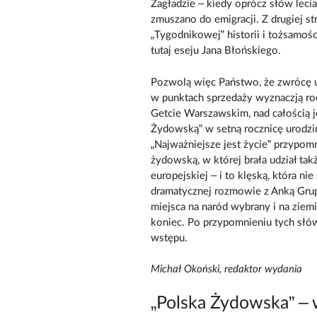
Zagładzie – kiedy oprócz słów lecia
zmuszano do emigracji. Z drugiej s
„Tygodnikowej” historii i tożsamości
tutaj eseju Jana Błońskiego.
Pozwolą więc Państwo, że zwrócę 
w punktach sprzedaży wyznaczją ro
Getcie Warszawskim, nad całością j
Żydowską” w setną rocznicę urodz
„Najważniejsze jest życie” przypomn
żydowską, w której brała udział takż
europejskiej – i to klęską, która n
dramatycznej rozmowie z Anką Grup
miejsca na naród wybrany i na ziem
koniec. Po przypomnieniu tych sł
wstępu.
Michał Okoński, redaktor wydania
„Polska Żydowska” – 