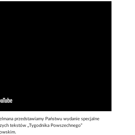
delmana przedstawiamy Państwu wydanie specjalne
szych tekstów „Tygodnika Powszechnego”
dowskim.