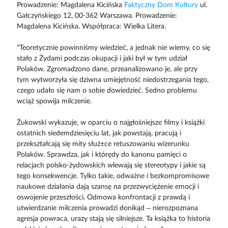
Prowadzenie: Magdalena Kicińska
Faktyczny Dom Kultury
ul.
Gałczyńskiego 12, 00-362 Warszawa. Prowadzenie:
Magdalena Kicińska. Współpraca: Wielka Litera.
"Teoretycznie powinniśmy wiedzieć, a jednak nie wiemy, co się
stało z Żydami podczas okupacji i jaki był w tym udział
Polaków. Zgromadzono dane, przeanalizowano je, ale przy
tym wytworzyła się dziwna umiejętność niedostrzegania tego,
czego udało się nam o sobie dowiedzieć. Sedno problemu
wciąż spowija milczenie.
Żukowski wykazuje, w oparciu o najgłośniejsze filmy i książki
ostatnich siedemdziesięciu lat, jak powstają, pracują i
przekształcają się mity służ±ce retuszowaniu wizerunku
Polaków. Sprawdza, jak i którędy do kanonu pamięci o
relacjach polsko-żydowskich wlewają się stereotypy i jakie są
tego konsekwencje. Tylko takie, odważne i bezkompromisowe
naukowe działania dają szansę na przezwyciężenie emocji i
oswojenie przeszłości. Odmowa konfrontacji z prawdą i
utwierdzanie milczenia prowadzi donikąd – nierozpoznana
agresja powraca, urazy stają się silniejsze. Ta książka to historia