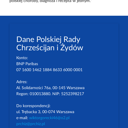
polskiej choroby, diagnoza i recepta w jednym."
Dane Polskiej Rady
Chrześcijan i Żydów
Konto:
BNP Paribas
07 1600 1462 1884 8633 6000 0001
Adres:
Al. Solidarności 76a, 00-145 Warszawa
Regon: 010013880. NIP: 5252398217
Do korespondencji:
ul. Trębacka 3, 00-074 Warszawa
e-mail:
wiktorgorecki46@o2.pl
prchiz@prchiz.pl