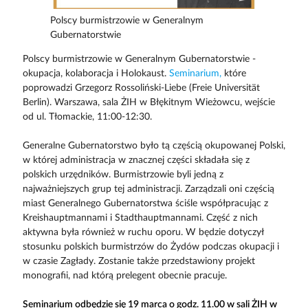
Polscy burmistrzowie w Generalnym
Gubernatorstwie
Polscy burmistrzowie w Generalnym Gubernatorstwie -
okupacja, kolaboracja i Holokaust.
Seminarium,
które
poprowadzi Grzegorz Rossoliński-Liebe (Freie Universität
Berlin). Warszawa, sala ŻIH w Błękitnym Wieżowcu, wejście
od ul. Tłomackie, 11:00-12:30.
Generalne Gubernatorstwo było tą częścią okupowanej Polski,
w której administracja w znacznej części składała się z
polskich urzędników. Burmistrzowie byli jedną z
najważniejszych grup tej administracji. Zarządzali oni częścią
miast Generalnego Gubernatorstwa ściśle współpracując z
Kreishauptmannami i Stadthauptmannami. Część z nich
aktywna była również w ruchu oporu. W będzie dotyczył
stosunku polskich burmistrzów do Żydów podczas okupacji i
w czasie Zagłady. Zostanie także przedstawiony projekt
monografii, nad którą prelegent obecnie pracuje.
Seminarium odbędzie się 19 marca o godz. 11.00 w sali ŻIH w