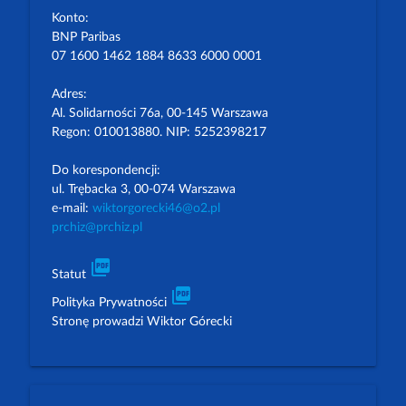
Konto:
BNP Paribas
07 1600 1462 1884 8633 6000 0001
Adres:
Al. Solidarności 76a, 00-145 Warszawa
Regon: 010013880. NIP: 5252398217
Do korespondencji:
ul. Trębacka 3, 00-074 Warszawa
e-mail:
wiktorgorecki46@o2.pl
prchiz@prchiz.pl
picture_as_pdf
Statut
picture_as_pdf
Polityka Prywatności
Stronę prowadzi Wiktor Górecki