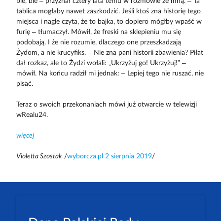
ble, ble – przyznał cztery lata temu w rozmowie ze mną. – Ta
tablica mogłaby nawet zaszkodzić. Jeśli ktoś zna historię tego
miejsca i nagle czyta, że to bajka, to dopiero mógłby wpaść w
furię – tłumaczył. Mówił, że freski na sklepieniu mu się
podobają. I że nie rozumie, dlaczego one przeszkadzają
Żydom, a nie krucyfiks. – Nie zna pani historii zbawienia? Piłat
dał rozkaz, ale to Żydzi wołali: „Ukrzyżuj go! Ukrzyżuj!” –
mówił. Na końcu radził mi jednak: – Lepiej tego nie ruszać, nie
pisać.
Teraz o swoich przekonaniach mówi już otwarcie w telewizji
wRealu24.
więcej
Violetta Szostak
/
wyborcza.pl 2 sierpnia 2019
/