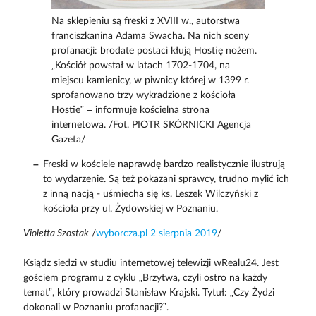
Na sklepieniu są freski z XVIII w., autorstwa
franciszkanina Adama Swacha. Na nich sceny
profanacji: brodate postaci kłują Hostię nożem.
„Kościół powstał w latach 1702-1704, na
miejscu kamienicy, w piwnicy której w 1399 r.
sprofanowano trzy wykradzione z kościoła
Hostie” – informuje kościelna strona
internetowa. /Fot. PIOTR SKÓRNICKI Agencja
Gazeta/
Freski w kościele naprawdę bardzo realistycznie ilustrują
to wydarzenie. Są też pokazani sprawcy, trudno mylić ich
z inną nacją - uśmiecha się ks. Leszek Wilczyński z
kościoła przy ul. Żydowskiej w Poznaniu.
Violetta Szostak
/
wyborcza.pl 2 sierpnia 2019
/
Ksiądz siedzi w studiu internetowej telewizji wRealu24. Jest
gościem programu z cyklu „Brzytwa, czyli ostro na każdy
temat”, który prowadzi Stanisław Krajski. Tytuł: „Czy Żydzi
dokonali w Poznaniu profanacji?”.