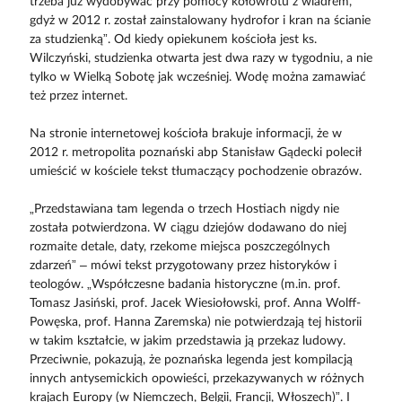
trzeba już wydobywać przy pomocy kołowrotu z wiadrem,
gdyż w 2012 r. został zainstalowany hydrofor i kran na ścianie
za studzienką”. Od kiedy opiekunem kościoła jest ks.
Wilczyński, studzienka otwarta jest dwa razy w tygodniu, a nie
tylko w Wielką Sobotę jak wcześniej. Wodę można zamawiać
też przez internet.
Na stronie internetowej kościoła brakuje informacji, że w
2012 r. metropolita poznański abp Stanisław Gądecki polecił
umieścić w kościele tekst tłumaczący pochodzenie obrazów.
„Przedstawiana tam legenda o trzech Hostiach nigdy nie
została potwierdzona. W ciągu dziejów dodawano do niej
rozmaite detale, daty, rzekome miejsca poszczególnych
zdarzeń” – mówi tekst przygotowany przez historyków i
teologów. „Współczesne badania historyczne (m.in. prof.
Tomasz Jasiński, prof. Jacek Wiesiołowski, prof. Anna Wolff-
Powęska, prof. Hanna Zaremska) nie potwierdzają tej historii
w takim kształcie, w jakim przedstawia ją przekaz ludowy.
Przeciwnie, pokazują, że poznańska legenda jest kompilacją
innych antysemickich opowieści, przekazywanych w różnych
krajach Europy (w Niemczech, Belgii, Francji, Włoszech)”. I