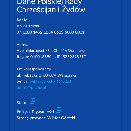
Dane Polskiej Rady
Chrześcijan i Żydów
Konto:
BNP Paribas
07 1600 1462 1884 8633 6000 0001
Adres:
Al. Solidarności 76a, 00-145 Warszawa
Regon: 010013880. NIP: 5252398217
Do korespondencji:
ul. Trębacka 3, 00-074 Warszawa
e-mail:
wiktorgorecki46@o2.pl
prchiz@prchiz.pl
picture_as_pdf
Statut
picture_as_pdf
Polityka Prywatności
Stronę prowadzi Wiktor Górecki