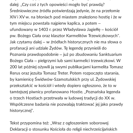
dalej: „Czy coś z tych opowieści mogło być prawdą?
Średniowieczne źródła potwierdzają jedynie, że na przełomie
XIV i XV w. na błoniach pod miastem znaleziono hostię i że w
tym miejscu powstała najpierw kaplica, a potem –
ufundowany w 1403 r. przez Władysława Jagiełłę – kościół
pw. Bożego Ciała oraz klasztor Karmelitów Trzewiczkowych”.
Jak czytamy dalej – w źródłach historycznych nie ma słowa o
profanacji ani udziale Żydów. Tę legendę przynieśli do
Poznania prawdopodobnie – już po zbudowaniu Sanktuarium
Bożego Ciała – pielgrzymi lub sami karmelici trzewiczkowi. W
200 lat później ożywili ją swymi publikacjami karmelita Tomasz
Rerus oraz jezuita Tomasz Treter. Potem rozpoczęto starania,
by kamienicę Świdwów-Szamotulskich przy ul. Żydowskiej
przekształcić w kościół i wtedy dopiero ogłoszono, że to w
tamtejszej piwnicy profanowano Hostie. „Poznańska legenda
o trzech Hostiach przetrwała w ludowej tradycji do XX w.
Współczesne badania nie pozwalają traktować jej jako prawdy
historycznej”.
Tekst przypomina też: „Wraz z ogłoszeniem soborowej
Deklaracji o stosunku Kościoła do religii niechrześcijańskich