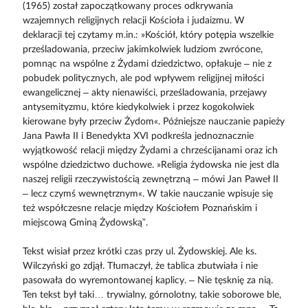
(1965) został zapoczątkowany proces odkrywania
wzajemnych religijnych relacji Kościoła i judaizmu. W
deklaracji tej czytamy m.in.: »Kościół, który potępia wszelkie
prześladowania, przeciw jakimkolwiek ludziom zwrócone,
pomnąc na wspólne z Żydami dziedzictwo, opłakuje – nie z
pobudek politycznych, ale pod wpływem religijnej miłości
ewangelicznej – akty nienawiści, prześladowania, przejawy
antysemityzmu, które kiedykolwiek i przez kogokolwiek
kierowane były przeciw Żydom«. Późniejsze nauczanie papieży
Jana Pawła II i Benedykta XVI podkreśla jednoznacznie
wyjątkowość relacji między Żydami a chrześcijanami oraz ich
wspólne dziedzictwo duchowe. »Religia żydowska nie jest dla
naszej religii rzeczywistością zewnętrzną – mówi Jan Paweł II
– lecz czymś wewnętrznym«. W takie nauczanie wpisuje się
też współczesne relacje między Kościołem Poznańskim i
miejscową Gminą Żydowską”.
Tekst wisiał przez krótki czas przy ul. Żydowskiej. Ale ks.
Wilczyński go zdjął. Tłumaczył, że tablica zbutwiała i nie
pasowała do wyremontowanej kaplicy. – Nie tęsknię za nią.
Ten tekst był taki… trywialny, górnolotny, takie soborowe ble,