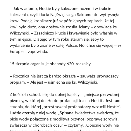
– Jak wiadomo, Hostie były kaleczone nożem i w trakcie
kaleczenia, czyli kłucia Najświętszego Sakramentu wytrysnęła
krew. Podają kronikarze już w późniejszych zapisach, że tej
krwi było dużo, ona dosłownie zrosiła ściany – opowiada ks.
Wilczyński. – Zasadniczo kłucie i krwawienie było właśnie w
tym miejscu. Dlatego w tym roku staram się, żeby to
wydarzenie było znane w całej Polsce. No, chce się więcej – w
Europie – zapowiada.
15 sierpnia organizuje obchody 620. rocznicy.
– Rocznica nie jest za bardzo okrągła – zauważa prowadzący
program. – Ale jest – uśmiecha się ks. Wilczyński.
Z kościoła schodzi się do dolnej kaplicy – „miejsce pierwotnej
piwnicy, w której doszło do profanacji trzech Hostii”. Jest tam
studnia, do której „przestraszeni profanatorzy wrzucili Hostie”.
Ludzie czerpią z niej wodę. „Spisane świadectwa świadczą, że
picie wody połączone z modlitwą przynosi poprawę zdrowia,
zwłaszcza w chorobach oczu” – czytamy. „Obecnie wody nie