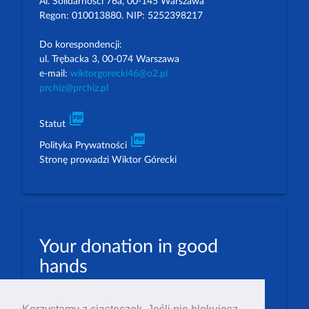
Al. Solidarności 76a, 00-145 Warszawa
Regon: 010013880. NIP: 5252398217
Do korespondencji:
ul. Trębacka 3, 00-074 Warszawa
e-mail:
wiktorgorecki46@o2.pl
prchiz@prchiz.pl
picture_as_pdf
Statut
picture_as_pdf
Polityka Prywatności
Stronę prowadzi Wiktor Górecki
Your donation in good
hands
PLN: 07 1600 1462 1884 8633 6000 0001