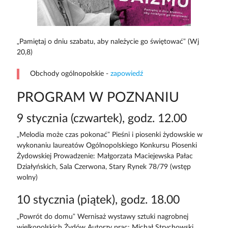
„Pamiętaj o dniu szabatu, aby należycie go świętować” (Wj
20,8)
Obchody ogólnopolskie -
zapowiedź
PROGRAM W POZNANIU
9 stycznia (czwartek), godz. 12.00
„Melodia może czas pokonać” Pieśni i piosenki żydowskie w
wykonaniu laureatów Ogólnopolskiego Konkursu Piosenki
Żydowskiej Prowadzenie: Małgorzata Maciejewska Pałac
Działyńskich, Sala Czerwona, Stary Rynek 78/79 (wstęp
wolny)
10 stycznia (piątek), godz. 18.00
„Powrót do domu” Wernisaż wystawy sztuki nagrobnej
wielkopolskich Żydów Autorzy prac: Michał Strychowski,