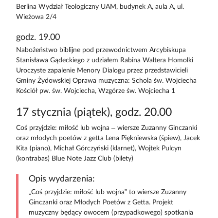
Berlina Wydział Teologiczny UAM, budynek A, aula A, ul.
Wieżowa 2/4
godz. 19.00
Nabożeństwo biblijne pod przewodnictwem Arcybiskupa
Stanisława Gądeckiego z udziałem Rabina Waltera Homolki
Uroczyste zapalenie Menory Dialogu przez przedstawicieli
Gminy Żydowskiej Oprawa muzyczna: Schola św. Wojciecha
Kościół pw. św. Wojciecha, Wzgórze św. Wojciecha 1
17 stycznia (piątek), godz. 20.00
Coś przyjdzie: miłość lub wojna – wiersze Zuzanny Ginczanki
oraz młodych poetów z getta Lena Piękniewska (śpiew), Jacek
Kita (piano), Michał Górczyński (klarnet), Wojtek Pulcyn
(kontrabas) Blue Note Jazz Club (bilety)
Opis wydarzenia:
„Coś przyjdzie: miłość lub wojna” to wiersze Zuzanny
Ginczanki oraz Młodych Poetów z Getta. Projekt
muzyczny będący owocem (przypadkowego) spotkania