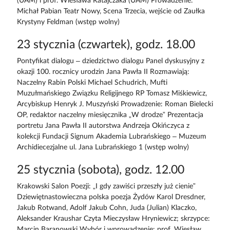
(UAM) i prof. Wiesława Ratajczaka (UAM) Prowadzenie:
Michał Pabian Teatr Nowy, Scena Trzecia, wejście od Zaułka
Krystyny Feldman (wstęp wolny)
23 stycznia (czwartek), godz. 18.00
Pontyfikat dialogu – dziedzictwo dialogu Panel dyskusyjny z
okazji 100. rocznicy urodzin Jana Pawła II Rozmawiają:
Naczelny Rabin Polski Michael Schudrich, Mufti
Muzułmańskiego Związku Religijnego RP Tomasz Miśkiewicz,
Arcybiskup Henryk J. Muszyński Prowadzenie: Roman Bielecki
OP, redaktor naczelny miesięcznika „W drodze” Prezentacja
portretu Jana Pawła II autorstwa Andrzeja Okińczyca z
kolekcji Fundacji Signum Akademia Lubrańskiego – Muzeum
Archidiecezjalne ul. Jana Lubrańskiego 1 (wstęp wolny)
25 stycznia (sobota), godz. 12.00
Krakowski Salon Poezji: „I gdy zawiści przeszły już cienie”
Dziewiętnastowieczna polska poezja Żydów Karol Dresdner,
Jakub Rotwand, Adolf Jakub Cohn, Juda (Julian) Klaczko,
Aleksander Kraushar Czyta Mieczysław Hryniewicz; skrzypce:
Marcin Baranowski Wybór i wprowadzenie: prof. Wiesław