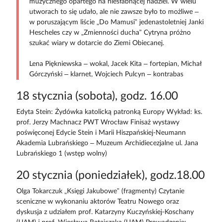
muzycznego opartego na niesłabnącej nadziei. W wielu
utworach to się udało, ale nie zawsze było to możliwe –
w poruszającym liście „Do Mamusi” jedenastoletniej Janki
Hescheles czy w „Zmienności ducha” Cytryna próżno
szukać wiary w dotarcie do Ziemi Obiecanej.
Lena Piękniewska – wokal, Jacek Kita – fortepian, Michał
Górczyński – klarnet, Wojciech Pulcyn – kontrabas
18 stycznia (sobota), godz. 16.00
Edyta Stein: Żydówka katolicką patronką Europy Wykład: ks.
prof. Jerzy Machnacz PWT Wrocław Finisaż wystawy
poświęconej Edycie Stein i Marii Hiszpańskiej-Neumann
Akademia Lubrańskiego – Muzeum Archidiecezjalne ul. Jana
Lubrańskiego 1 (wstęp wolny)
20 stycznia (poniedziałek), godz.18.00
Olga Tokarczuk „Księgi Jakubowe” (fragmenty) Czytanie
sceniczne w wykonaniu aktorów Teatru Nowego oraz
dyskusja z udziałem prof. Katarzyny Kuczyńskiej-Koschany