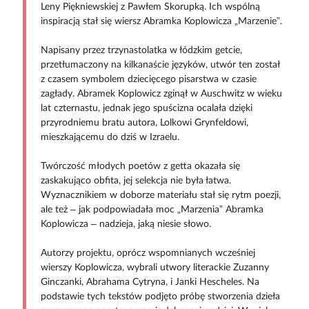
Leny Piękniewskiej z Pawłem Skorupką. Ich wspólną
inspiracją stał się wiersz Abramka Koplowicza „Marzenie”.
Napisany przez trzynastolatka w łódzkim getcie,
przetłumaczony na kilkanaście języków, utwór ten został
z czasem symbolem dziecięcego pisarstwa w czasie
zagłady. Abramek Koplowicz zginął w Auschwitz w wieku
lat czternastu, jednak jego spuścizna ocalała dzięki
przyrodniemu bratu autora, Lolkowi Grynfeldowi,
mieszkającemu do dziś w Izraelu.
Twórczość młodych poetów z getta okazała się
zaskakująco obfita, jej selekcja nie była łatwa.
Wyznacznikiem w doborze materiału stał się rytm poezji,
ale też – jak podpowiadała moc „Marzenia” Abramka
Koplowicza – nadzieja, jaką niesie słowo.
Autorzy projektu, oprócz wspomnianych wcześniej
wierszy Koplowicza, wybrali utwory literackie Zuzanny
Ginczanki, Abrahama Cytryna, i Janki Hescheles. Na
podstawie tych tekstów podjęto próbę stworzenia dzieła