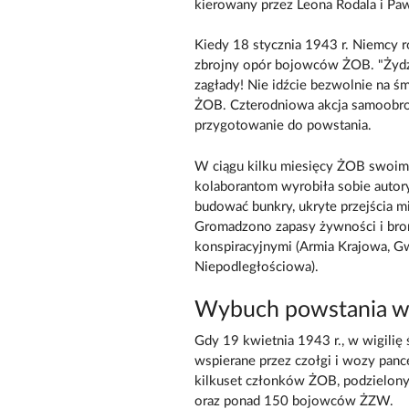
kierowany przez Leona Rodala i Paw
Kiedy 18 stycznia 1943 r. Niemcy ro
zbrojny opór bojowców ŻOB. "Żydzi
zagłady! Nie idźcie bezwolnie na ś
ŻOB. Czterodniowa akcja samoobrony
przygotowanie do powstania.
W ciągu kilku miesięcy ŻOB swoim
kolaborantom wyrobiła sobie autoryt
budować bunkry, ukryte przejścia m
Gromadzono zapasy żywności i bron
konspiracyjnymi (Armia Krajowa, G
Niepodległościowa).
Wybuch powstania w 
Gdy 19 kwietnia 1943 r., w wigilię ś
wspierane przez czołgi i wozy panc
kilkuset członków ŻOB, podzielon
oraz ponad 150 bojowców ŻZW.