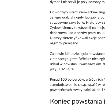
dymne i niszczyli je przy pomocy 
Dowodzący siłami niemieckimi Jürge
że jego oddziały ujęły lub zabiły 
są zapewne zawyżone. Historycy sza
Żydow Niemcy rozstrzelali na miejscu
deportowali do obozów pracy na Lub
Niemcy zintensyfikowali akcję posz
nagrody pieniężne.
Zaledwie kilkudziesięciu powstańc
z płonącego getta. Wielu z nich zgi
udział w powstaniu warszawskim. 
przy ul. Miłej 18.
Ponad 100 bojowców, wśród nich Mo
samobójstwo, nie chcąc wpaść w r
powstańczych trwały dalej, aż do 1
Koniec powstania i