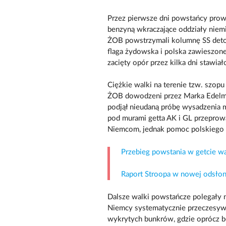
Przez pierwsze dni powstańcy prowad
benzyną wkraczające oddziały niemi
ŻOB powstrzymali kolumnę SS deton
flaga żydowska i polska zawieszon
zacięty opór przez kilka dni staw
Ciężkie walki na terenie tzw. szopu
ŻOB dowodzeni przez Marka Edelma
podjął nieudaną próbę wysadzenia mu
pod murami getta AK i GL przeprowa
Niemcom, jednak pomoc polskiego p
Przebieg powstania w getcie w
Raport Stroopa w nowej odsłon
Dalsze walki powstańcze polegały
Niemcy systematycznie przeczesywa
wykrytych bunkrów, gdzie oprócz b