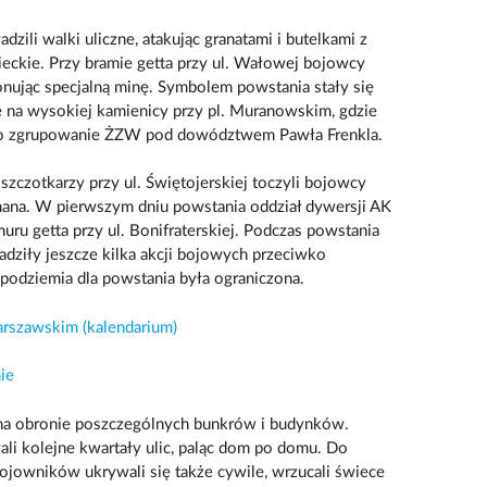
zili walki uliczne, atakując granatami i butelkami z
eckie. Przy bramie getta przy ul. Wałowej bojowcy
ując specjalną minę. Symbolem powstania stały się
e na wysokiej kamienicy przy pl. Muranowskim, gdzie
iało zgrupowanie ŻZW pod dowództwem Pawła Frenkla.
 szczotkarzy przy ul. Świętojerskiej toczyli bojowcy
na. W pierwszym dniu powstania oddział dywersji AK
ru getta przy ul. Bonifraterskiej. Podczas powstania
dziły jeszcze kilka akcji bojowych przeciwko
odziemia dla powstania była ograniczona.
arszawskim (kalendarium)
ie
 na obronie poszczególnych bunkrów i budynków.
li kolejne kwartały ulic, paląc dom po domu. Do
ojowników ukrywali się także cywile, wrzucali świece