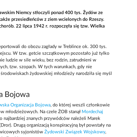
wskim Niemcy stłoczyli ponad 400 tys. Żydów ze
a także przesiedleńców z ziem wcielonych do Rzeszy.
 chorób. 22 lipca 1942 r. rozpoczęła się tzw. Wielka
ortowali do obozu zagłady w Treblince ok. 300 tys.
miejscu. W tzw. getcie szczątkowym pozostało już tylko
e ludzie w sile wieku, bez rodzin, zatrudnieni w
ych, tzw. szopach. W tych warunkach, gdy nie
w środowiskach żydowskiej młodzieży narodziła się myśl
a Bojowa
ska Organizacja Bojowa
, do której weszli członkowie
hów młodzieżowych. Na czele ŻOB stanął
Mordechaj
do najbardziej znanych przywódców należeli Marek
Dror). Drugą organizacją konspiracyjną był powstały na
awicowych syjonistów
Żydowski Związek Wojskowy
,