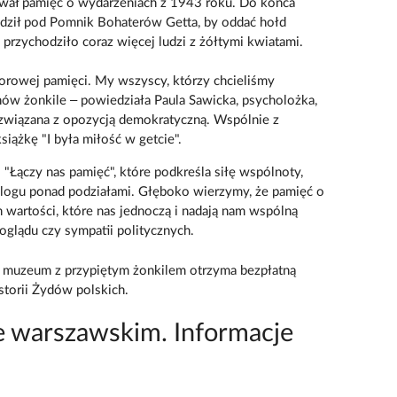
gnował pamięć o wydarzeniach z 1943 roku. Do końca
odził pod Pomnik Bohaterów Getta, by oddać hołd
rzychodziło coraz więcej ludzi z żółtymi kwiatami.
iorowej pamięci. My wszyscy, którzy chcieliśmy
nów żonkile – powiedziała Paula Sawicka, psycholożka,
 związana z opozycją demokratyczną. Wspólnie z
ążkę "I była miłość w getcie".
"Łączy nas pamięć", które podkreśla siłę wspólnoty,
ialogu ponad podziałami. Głęboko wierzymy, że pamięć o
h wartości, które nas jednoczą i nadają nam wspólną
oglądu czy sympatii politycznych.
do muzeum z przypiętym żonkilem otrzyma bezpłatną
torii Żydów polskich.
e warszawskim. Informacje