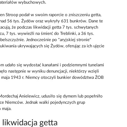
materiałów wybuchowych.
n Stroop podał w swoim raporcie o zniszczeniu getta,
ponad 56 tys. Żydów oraz wykryły 631 bunkrów. Dane te
cują, że podczas likwidacji getta 7 tys. schwytanych
, 7 tys. wywieźli na śmierć do Treblinki, a 36 tys.
elszczyźnie. Jednocześnie po "aryjskiej stronie"
ukiwania ukrywających się Żydów, oferując za ich ujęcie
om udało się wydostać kanałami i podziemnymi tunelami
nęło następnie w wyniku denuncjacji, niektórzy wzięli
8 maja 1943 r. Niemcy otoczyli bunkier dowództwa ŻOB
rdechaj Anielewicz, udusiło się dymem lub popełniło
ęce Niemców. Jednak walki pojedynczych grup
6 maja.
 likwidacja getta