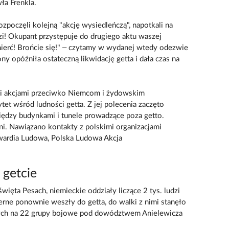
ła Frenkla.
zpoczęli kolejną "akcję wysiedleńczą", napotkali na
! Okupant przystępuje do drugiego aktu waszej
mierć! Brońcie się!" – czytamy w wydanej wtedy odezwie
 opóźniła ostateczną likwidację getta i dała czas na
i akcjami przeciwko Niemcom i żydowskim
et wśród ludności getta. Z jej polecenia zaczęto
iędzy budynkami i tunele prowadzące poza getto.
i. Nawiązano kontakty z polskimi organizacjami
wardia Ludowa, Polska Ludowa Akcja
getcie
więta Pesach, niemieckie oddziały liczące 2 tys. ludzi
erne ponownie weszły do getta, do walki z nimi stanęło
ych na 22 grupy bojowe pod dowództwem Anielewicza