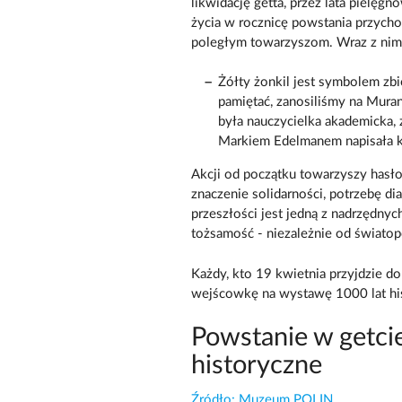
likwidację getta, przez lata pielę
życia w rocznicę powstania przych
poległym towarzyszom. Wraz z nim p
Żółty żonkil jest symbolem zb
pamiętać, zanosiliśmy na Mura
była nauczycielka akademicka,
Markiem Edelmanem napisała ksi
Akcji od początku towarzyszy hasło 
znaczenie solidarności, potrzebę d
przeszłości jest jedną z nadrzędnyc
tożsamość - niezależnie od światop
Każdy, kto 19 kwietnia przyjdzie 
wejścowkę na wystawę 1000 lat his
Powstanie w getci
historyczne
Źródło: Muzeum POLIN