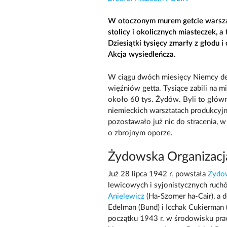
W otoczonym murem getcie warsza
stolicy i okolicznych miasteczek, 
Dziesiątki tysięcy zmarły z głodu i
Akcja wysiedleńcza.
W ciągu dwóch miesięcy Niemcy dep
więźniów getta. Tysiące zabili na 
około 60 tys. Żydów. Byli to główni
niemieckich warsztatach produkcyjn
pozostawało już nic do stracenia, 
o zbrojnym oporze.
Żydowska Organizacj
Już 28 lipca 1942 r. powstała
Żydow
lewicowych i syjonistycznych ruc
Anielewicz
(Ha-Szomer ha-Cair), a 
Edelman (Bund) i Icchak Cukierman (
początku 1943 r. w środowisku pr