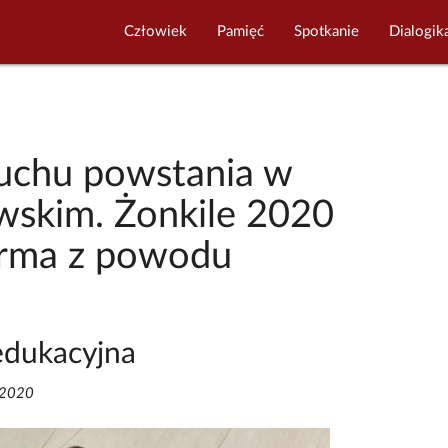
Człowiek
Pamięć
Spotkanie
Dialogik
uchu powstania w
wskim. Żonkile 2020
orma z powodu
edukacyjna
/2020