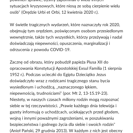
sytuacjach kryzysowych, które niosą ze sobą cierpienie wielu
osób” (Orędzie Urbi et Orbi, 12 kwietnia 2020 r.).
W świetle tragicznych wydarzeń, które naznaczyły rok 2020,
obejmuję tym orędziem, poświęconym osobom przesiedlonym
wewnętrznie, także tych wszystkich, którzy przeżywają i nadal
doświadczają niepewności, opuszczenia, marginalizacji i
odrzucenia z powodu COVID-19.
Zacznę od obrazu, który pobudził papieża Piusa XII do
opracowania Konstytucji Apostolskiej Exsul Familia (1 sierpnia
1952 r.). Podczas ucieczki do Egiptu Dzieciątko Jezus
doświadczyło wraz z rodzicami tragicznego stanu bycia
wysiedlonym i uchodźcą, „naznaczonego lękiem,
niepewnością, trudnościami” (por. Mt 2, 13-15.19-23).
Niestety, w naszych czasach miliony rodzin mogą rozpoznać
siebie w tej rzeczywistości. „Prawie każdego dnia telewizja i
gazety informują o uchodźcach, uciekających przed głodem,
wojną i innymi poważnymi zagrożeniami, w poszukiwaniu
bezpieczeństwa i godnego życia dla siebie i swoich rodzin”
(Anioł Pański, 29 grudnia 2013). W każdym z nich jest obecny