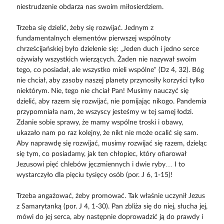
niestrudzenie obdarza nas swoim miłosierdziem.
Trzeba się dzielić, żeby się rozwijać. Jednym z
fundamentalnych elementów pierwszej wspólnoty
chrześcijańskiej było dzielenie się: „Jeden duch i jedno serce
ożywiały wszystkich wierzących. Żaden nie nazywał swoim
tego, co posiadał, ale wszystko mieli wspólne” (Dz 4, 32). Bóg
nie chciał, aby zasoby naszej planety przynosiły korzyści tylko
niektórym. Nie, tego nie chciał Pan! Musimy nauczyć się
dzielić, aby razem się rozwijać, nie pomijając nikogo. Pandemia
przypomniała nam, że wszyscy jesteśmy w tej samej łodzi.
Zdanie sobie sprawy, że mamy wspólne troski i obawy,
ukazało nam po raz kolejny, że nikt nie może ocalić się sam.
Aby naprawdę się rozwijać, musimy rozwijać się razem, dzieląc
się tym, co posiadamy, jak ten chłopiec, który ofiarował
Jezusowi pięć chlebów jęczmiennych i dwie ryby… I to
wystarczyło dla pięciu tysięcy osób (por. J 6, 1-15)!
Trzeba angażować, żeby promować. Tak właśnie uczynił Jezus
z Samarytanką (por. J 4, 1-30). Pan zbliża się do niej, słucha jej,
mówi do jej serca, aby następnie doprowadzić ją do prawdy i