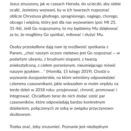
Jezus zmuszony, jak w czasach Heroda, do ucieczki, aby siebie
ocalić. Jesteśmy wezwani, by w ich twarzach rozpoznać
oblicze Chrystusa głodnego, spragnionego, nagiego, chorego,
obcego i więźnia, który jest dla nas wyzwaniem (por. Mt 25,
31-46). Jeśli Go rozpoznamy, to my będziemy Mu dziękować
za to, że mogliśmy Go spotkać, miłować i służyć Mu.
Osoby przesiedlone dają nam tę możliwość spotkania z
Panem, „choć naszym oczom niełatwo jest Go rozpoznać – w
podartym ubraniu, z brudnymi stopami, z twarzą
zniekształconą, z ciałem poranionym, nieumiejącego mówić
naszym językiem…” (Homilia, 15 lutego 2019). Chodzi o
wyzwanie duszpasterskie, na które winniśmy odpowiedzieć
czterema czasownikami, jakie wskazałem w moim orędziu na
tenże dzień w 2018 roku: przyjmować, chronić, promować i
integrować. Chciałbym teraz do nich dodać sześć par
czasowników, które odpowiadają bardzo konkretnym
działaniom, połączonych ze sobą w związku przyczynowo-
skutkowym.
Trzeba znać, żeby zrozumieć. Poznanie jest niezbędnym