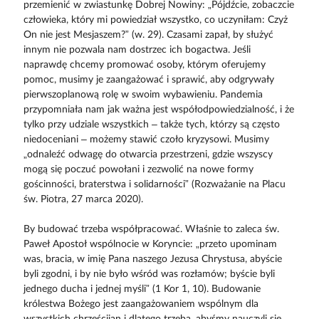
przemienić w zwiastunkę Dobrej Nowiny: „Pójdźcie, zobaczcie
człowieka, który mi powiedział wszystko, co uczyniłam: Czyż
On nie jest Mesjaszem?” (w. 29). Czasami zapał, by służyć
innym nie pozwala nam dostrzec ich bogactwa. Jeśli
naprawdę chcemy promować osoby, którym oferujemy
pomoc, musimy je zaangażować i sprawić, aby odgrywały
pierwszoplanową rolę w swoim wybawieniu. Pandemia
przypomniała nam jak ważna jest współodpowiedzialność, i że
tylko przy udziale wszystkich – także tych, którzy są często
niedoceniani – możemy stawić czoło kryzysowi. Musimy
„odnaleźć odwagę do otwarcia przestrzeni, gdzie wszyscy
mogą się poczuć powołani i zezwolić na nowe formy
gościnności, braterstwa i solidarności” (Rozważanie na Placu
św. Piotra, 27 marca 2020).
By budować trzeba współpracować. Właśnie to zaleca św.
Paweł Apostoł wspólnocie w Koryncie: „przeto upominam
was, bracia, w imię Pana naszego Jezusa Chrystusa, abyście
byli zgodni, i by nie było wśród was rozłamów; byście byli
jednego ducha i jednej myśli” (1 Kor 1, 10). Budowanie
królestwa Bożego jest zaangażowaniem wspólnym dla
wszystkich chrześcijan i dlatego trzeba, abyśmy nauczyli się