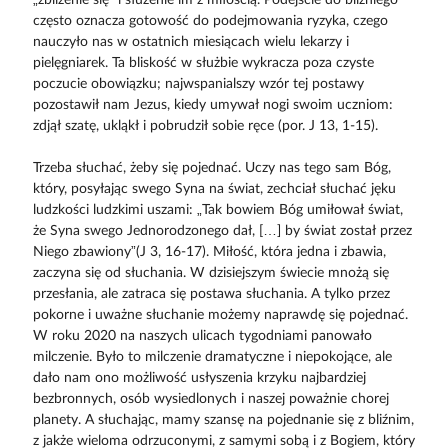
często oznacza gotowość do podejmowania ryzyka, czego
nauczyło nas w ostatnich miesiącach wielu lekarzy i
pielęgniarek. Ta bliskość w służbie wykracza poza czyste
poczucie obowiązku; najwspanialszy wzór tej postawy
pozostawił nam Jezus, kiedy umywał nogi swoim uczniom:
zdjął szatę, ukląkł i pobrudził sobie ręce (por. J 13, 1-15).
Trzeba słuchać, żeby się pojednać. Uczy nas tego sam Bóg,
który, posyłając swego Syna na świat, zechciał słuchać jęku
ludzkości ludzkimi uszami: „Tak bowiem Bóg umiłował świat,
że Syna swego Jednorodzonego dał, […] by świat został przez
Niego zbawiony”(J 3, 16-17). Miłość, która jedna i zbawia,
zaczyna się od słuchania. W dzisiejszym świecie mnożą się
przesłania, ale zatraca się postawa słuchania. A tylko przez
pokorne i uważne słuchanie możemy naprawdę się pojednać.
W roku 2020 na naszych ulicach tygodniami panowało
milczenie. Było to milczenie dramatyczne i niepokojące, ale
dało nam ono możliwość usłyszenia krzyku najbardziej
bezbronnych, osób wysiedlonych i naszej poważnie chorej
planety. A słuchając, mamy szansę na pojednanie się z bliźnim,
z jakże wieloma odrzuconymi, z samymi sobą i z Bogiem, który