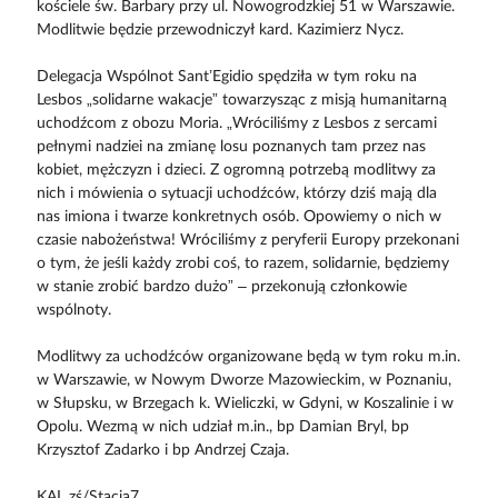
kościele św. Barbary przy ul. Nowogrodzkiej 51 w Warszawie.
Modlitwie będzie przewodniczył kard. Kazimierz Nycz.
Delegacja Wspólnot Sant’Egidio spędziła w tym roku na
Lesbos „solidarne wakacje” towarzysząc z misją humanitarną
uchodźcom z obozu Moria. „Wróciliśmy z Lesbos z sercami
pełnymi nadziei na zmianę losu poznanych tam przez nas
kobiet, mężczyzn i dzieci. Z ogromną potrzebą modlitwy za
nich i mówienia o sytuacji uchodźców, którzy dziś mają dla
nas imiona i twarze konkretnych osób. Opowiemy o nich w
czasie nabożeństwa! Wróciliśmy z peryferii Europy przekonani
o tym, że jeśli każdy zrobi coś, to razem, solidarnie, będziemy
w stanie zrobić bardzo dużo” – przekonują członkowie
wspólnoty.
Modlitwy za uchodźców organizowane będą w tym roku m.in.
w Warszawie, w Nowym Dworze Mazowieckim, w Poznaniu,
w Słupsku, w Brzegach k. Wieliczki, w Gdyni, w Koszalinie i w
Opolu. Wezmą w nich udział m.in., bp Damian Bryl, bp
Krzysztof Zadarko i bp Andrzej Czaja.
KAI, zś/Stacja7