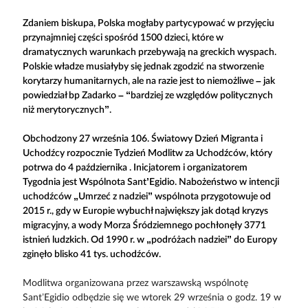
Zdaniem biskupa, Polska mogłaby partycypować w przyjęciu
przynajmniej części spośród 1500 dzieci, które w
dramatycznych warunkach przebywają na greckich wyspach.
Polskie władze musiałyby się jednak zgodzić na stworzenie
korytarzy humanitarnych, ale na razie jest to niemożliwe – jak
powiedział bp Zadarko – “bardziej ze względów politycznych
niż merytorycznych”.
Obchodzony 27 września 106. Światowy Dzień Migranta i
Uchodźcy rozpocznie Tydzień Modlitw za Uchodźców, który
potrwa do 4 października . Inicjatorem i organizatorem
Tygodnia jest Wspólnota Sant’Egidio. Nabożeństwo w intencji
uchodźców „Umrzeć z nadziei” wspólnota przygotowuje od
2015 r., gdy w Europie wybuchł największy jak dotąd kryzys
migracyjny, a wody Morza Śródziemnego pochłonęły 3771
istnień ludzkich. Od 1990 r. w „podróżach nadziei” do Europy
zginęło blisko 41 tys. uchodźców.
Modlitwa organizowana przez warszawską wspólnotę
Sant’Egidio odbędzie się we wtorek 29 września o godz. 19 w