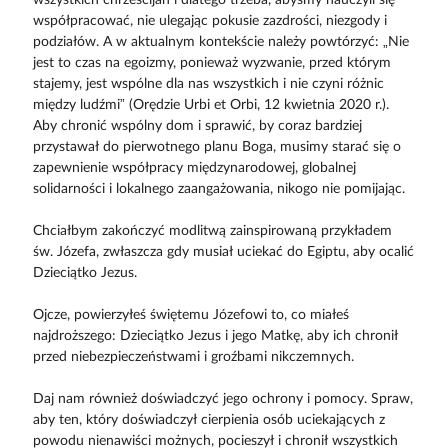
współpracować, nie ulegając pokusie zazdrości, niezgody i
podziałów. A w aktualnym kontekście należy powtórzyć: „Nie
jest to czas na egoizmy, ponieważ wyzwanie, przed którym
stajemy, jest wspólne dla nas wszystkich i nie czyni różnic
między ludźmi” (Orędzie Urbi et Orbi, 12 kwietnia 2020 r.).
Aby chronić wspólny dom i sprawić, by coraz bardziej
przystawał do pierwotnego planu Boga, musimy starać się o
zapewnienie współpracy międzynarodowej, globalnej
solidarności i lokalnego zaangażowania, nikogo nie pomijając.
Chciałbym zakończyć modlitwą zainspirowaną przykładem
św. Józefa, zwłaszcza gdy musiał uciekać do Egiptu, aby ocalić
Dzieciątko Jezus.
Ojcze, powierzyłeś świętemu Józefowi to, co miałeś
najdroższego: Dzieciątko Jezus i jego Matkę, aby ich chronił
przed niebezpieczeństwami i groźbami nikczemnych.
Daj nam również doświadczyć jego ochrony i pomocy. Spraw,
aby ten, który doświadczył cierpienia osób uciekających z
powodu nienawiści możnych, pocieszył i chronił wszystkich