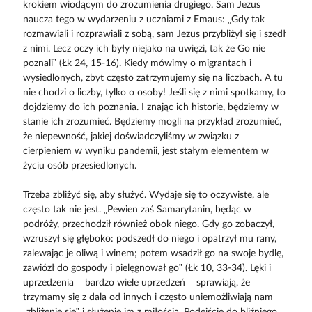
krokiem wiodącym do zrozumienia drugiego. Sam Jezus
naucza tego w wydarzeniu z uczniami z Emaus: „Gdy tak
rozmawiali i rozprawiali z sobą, sam Jezus przybliżył się i szedł
z nimi. Lecz oczy ich były niejako na uwięzi, tak że Go nie
poznali” (Łk 24, 15-16). Kiedy mówimy o migrantach i
wysiedlonych, zbyt często zatrzymujemy się na liczbach. A tu
nie chodzi o liczby, tylko o osoby! Jeśli się z nimi spotkamy, to
dojdziemy do ich poznania. I znając ich historie, będziemy w
stanie ich zrozumieć. Będziemy mogli na przykład zrozumieć,
że niepewność, jakiej doświadczyliśmy w związku z
cierpieniem w wyniku pandemii, jest stałym elementem w
życiu osób przesiedlonych.
Trzeba zbliżyć się, aby służyć. Wydaje się to oczywiste, ale
często tak nie jest. „Pewien zaś Samarytanin, będąc w
podróży, przechodził również obok niego. Gdy go zobaczył,
wzruszył się głęboko: podszedł do niego i opatrzył mu rany,
zalewając je oliwą i winem; potem wsadził go na swoje bydlę,
zawiózł do gospody i pielęgnował go” (Łk 10, 33-34). Lęki i
uprzedzenia – bardzo wiele uprzedzeń – sprawiają, że
trzymamy się z dala od innych i często uniemożliwiają nam
„zbliżenie się” i służenie im z miłością. Podejście do bliźniego