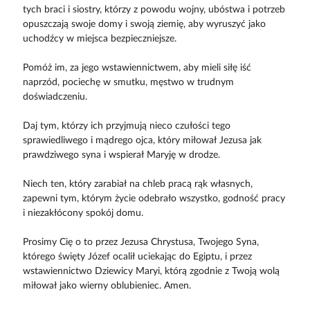
tych braci i siostry, którzy z powodu wojny, ubóstwa i potrzeb
opuszczają swoje domy i swoją ziemię, aby wyruszyć jako
uchodźcy w miejsca bezpieczniejsze.
Pomóż im, za jego wstawiennictwem, aby mieli siłę iść
naprzód, pociechę w smutku, męstwo w trudnym
doświadczeniu.
Daj tym, którzy ich przyjmują nieco czułości tego
sprawiedliwego i mądrego ojca, który miłował Jezusa jak
prawdziwego syna i wspierał Maryję w drodze.
Niech ten, który zarabiał na chleb pracą rąk własnych,
zapewni tym, którym życie odebrało wszystko, godność pracy
i niezakłócony spokój domu.
Prosimy Cię o to przez Jezusa Chrystusa, Twojego Syna,
którego święty Józef ocalił uciekając do Egiptu, i przez
wstawiennictwo Dziewicy Maryi, którą zgodnie z Twoją wolą
miłował jako wierny oblubieniec. Amen.