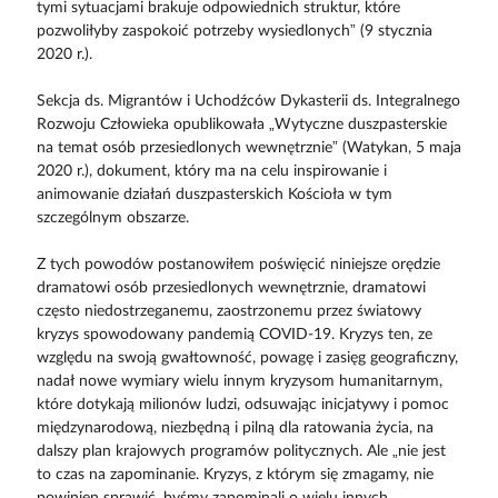
tymi sytuacjami brakuje odpowiednich struktur, które
pozwoliłyby zaspokoić potrzeby wysiedlonych” (9 stycznia
2020 r.).
Sekcja ds. Migrantów i Uchodźców Dykasterii ds. Integralnego
Rozwoju Człowieka opublikowała „Wytyczne duszpasterskie
na temat osób przesiedlonych wewnętrznie” (Watykan, 5 maja
2020 r.), dokument, który ma na celu inspirowanie i
animowanie działań duszpasterskich Kościoła w tym
szczególnym obszarze.
Z tych powodów postanowiłem poświęcić niniejsze orędzie
dramatowi osób przesiedlonych wewnętrznie, dramatowi
często niedostrzeganemu, zaostrzonemu przez światowy
kryzys spowodowany pandemią COVID-19. Kryzys ten, ze
względu na swoją gwałtowność, powagę i zasięg geograficzny,
nadał nowe wymiary wielu innym kryzysom humanitarnym,
które dotykają milionów ludzi, odsuwając inicjatywy i pomoc
międzynarodową, niezbędną i pilną dla ratowania życia, na
dalszy plan krajowych programów politycznych. Ale „nie jest
to czas na zapominanie. Kryzys, z którym się zmagamy, nie
powinien sprawić, byśmy zapominali o wielu innych