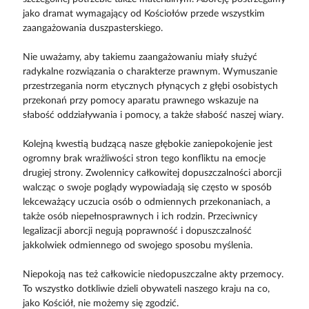
jako dramat wymagający od Kościołów przede wszystkim
zaangażowania duszpasterskiego.
Nie uważamy, aby takiemu zaangażowaniu miały służyć
radykalne rozwiązania o charakterze prawnym. Wymuszanie
przestrzegania norm etycznych płynących z głębi osobistych
przekonań przy pomocy aparatu prawnego wskazuje na
słabość oddziaływania i pomocy, a także słabość naszej wiary.
Kolejną kwestią budzącą nasze głębokie zaniepokojenie jest
ogromny brak wrażliwości stron tego konfliktu na emocje
drugiej strony. Zwolennicy całkowitej dopuszczalności aborcji
walcząc o swoje poglądy wypowiadają się często w sposób
lekceważący uczucia osób o odmiennych przekonaniach, a
także osób niepełnosprawnych i ich rodzin. Przeciwnicy
legalizacji aborcji negują poprawność i dopuszczalność
jakkolwiek odmiennego od swojego sposobu myślenia.
Niepokoją nas też całkowicie niedopuszczalne akty przemocy.
To wszystko dotkliwie dzieli obywateli naszego kraju na co,
jako Kościół, nie możemy się zgodzić.