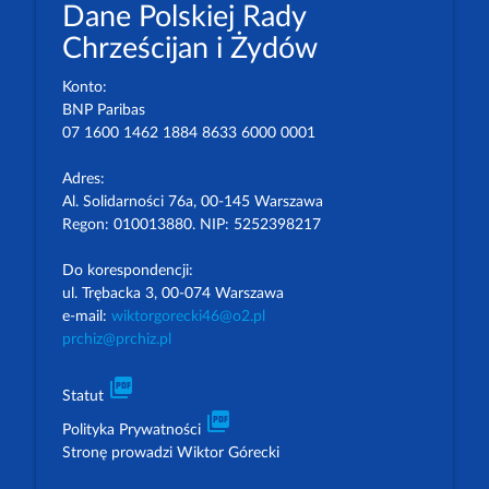
Dane Polskiej Rady
Chrześcijan i Żydów
Konto:
BNP Paribas
07 1600 1462 1884 8633 6000 0001
Adres:
Al. Solidarności 76a, 00-145 Warszawa
Regon: 010013880. NIP: 5252398217
Do korespondencji:
ul. Trębacka 3, 00-074 Warszawa
e-mail:
wiktorgorecki46@o2.pl
prchiz@prchiz.pl
picture_as_pdf
Statut
picture_as_pdf
Polityka Prywatności
Stronę prowadzi Wiktor Górecki