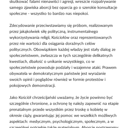
skutkować falami nienawiści i agresji, wreszcie rozpatrywanie
samego zjawiska aborcji bez oparcia go o szerokie konsultacje
społeczne - wszystko to bardzo nas niepokoi.
Zdecydowanie przeciwstawiamy się próbom, realizowanym
przez jakąkolwiek siłę polityczną, instrumentalnego
wykorzystywania religii, Kościołów oraz reprezentowanych
przez nie wartości dla osiągania doraźnych celów
politycznych. Obowiązkiem każdej władzy jest stały dialog ze
społeczeństwem, zwłaszcza w tych szczególnie delikatnych
kwestiach, dbałość o unikanie wszystkiego, co w
społeczeństwie powoduje podziały i wzajemne ataki. Prawem
obywatela w demokratycznym państwie jest wyrażanie
swoich opinii i poglądów również w formie protestów i
pokojowych demonstracji.
Jako Kościół chrześcijański uważamy, że życie powinno być
szczególnie chronione, a ochronę tę należy zapewnić na etapie
prenatalnym przede wszystkim przez troskę o kobietę w
okresie ciąży, gwarantując jej pomoc we wszelkich możliwych
aspektach: medycznym, psychologicznym, społecznym, a w
szczególnej potrzebie także materialnym. Aborcję postrzegamy